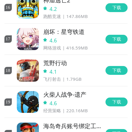
神庙逃亡2
下载
16
4.2
跑酷竞速
147.86MB
崩坏：星穹铁道
下载
17
4.6
网络游戏
416.59MB
荒野行动
下载
18
4.1
飞行射击
1.79GB
火柴人战争-遗产
下载
19
4.6
经营策略
220.16MB
海岛奇兵账号绑定工