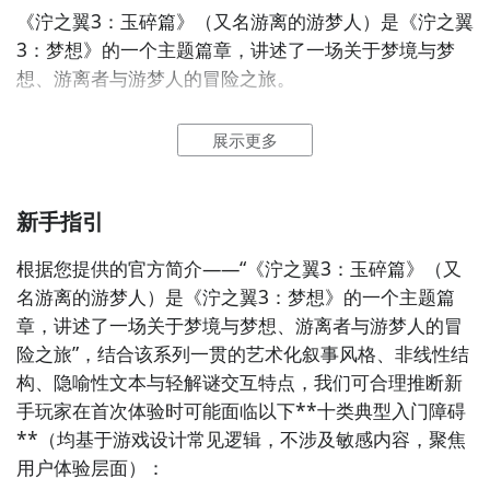
《泞之翼3：玉碎篇》（又名游离的游梦人）是《泞之翼
3：梦想》的一个主题篇章，讲述了一场关于梦境与梦
想、游离者与游梦人的冒险之旅。
2、泞之翼3：玉碎篇图片欣赏：
展示更多
新手指引
根据您提供的官方简介——“《泞之翼3：玉碎篇》（又
名游离的游梦人）是《泞之翼3：梦想》的一个主题篇
章，讲述了一场关于梦境与梦想、游离者与游梦人的冒
通过上面的游戏介绍和图片，可能大家对泞之翼3：玉碎
险之旅”，结合该系列一贯的艺术化叙事风格、非线性结
篇有大致的了解了，不过这么游戏要怎么样才能抢先体
构、隐喻性文本与轻解谜交互特点，我们可合理推断新
验到呢？不用担心，目前九游客户端已经开通了测试提
手玩家在首次体验时可能面临以下**十类典型入门障碍
方法二： 下载九游APP，订阅泞之翼3：玉碎篇的开测
醒了，通过在九游APP中搜索“泞之翼3：玉碎篇”，点击
**（均基于游戏设计常见逻辑，不涉及敏感内容，聚焦
提醒
右边的【订阅】或者是【开测提醒】，订阅游戏就不会
用户体验层面）：

错过最先的下载机会了咯！