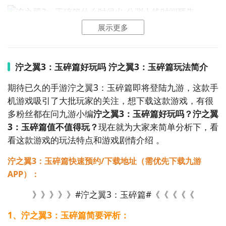
好了，小编为大家大家提供了这两种教程是下载泞之翼
3：玉碎篇最为直接方法哦，不知道大家有没有清楚的知
展示更多
道呢？想要了解更多精彩内容，不妨多多关注
九游泞之
翼3：玉碎篇
泞之翼3：玉碎篇好玩吗 泞之翼3：玉碎篇玩法简介
泞之翼3：玉碎篇什么时候公测？公测
时间提前预知，有
三大方法，下边就让九游独家来为您揭秘吧！
期待已久的手游泞之翼3：玉碎篇即将登陆九游，这款手
机游戏吸引了大批玩家的关注，想下载这款游戏，有很
方法一： 关注九游泞之翼3：玉碎篇大事件
多粉丝都在问九游小编
泞之翼3：玉碎篇好玩吗？泞之翼
3：玉碎篇值不值得玩？
现在就为大家来简单分析下，看
步骤1：
百度搜索
“
九游泞之翼3：玉碎篇
”
专区
；
看这款游戏的玩法特点和游戏剧情介绍 。
步骤2：
关注大事件列表，每次泞之翼3：玉碎篇测试的
泞之翼3：玉碎篇快速预约/下载地址（需优先下载九游
时间都会最新发布，这是九游独家的哦；
APP）：
》》》》》#泞之翼3：玉碎篇#《《《《《
1、泞之翼3：玉碎篇简要评析：