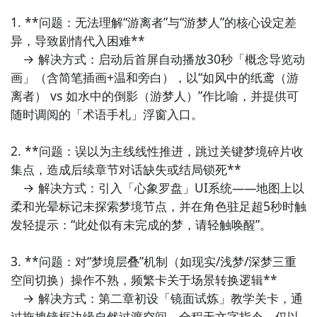
步骤1：
点击下载九游APP；
1. **问题：无法理解“游离者”与“游梦人”的核心设定差
步骤2：
进入APP搜索“泞之翼3：玉碎篇”，订阅后可及
异，导致剧情代入困难**  

九游APP
时接受活动,礼包,开测和开放下载的提醒；
　→ 解决方式：启动后首屏自动播放30秒「概念导览动
玩新游 上九游
画」（含简笔插画+温和旁白），以“如风中的纸鸢（游
九游APP
离者） vs 如水中的倒影（游梦人）”作比喻，并提供可
玩新游 上九游
随时调阅的「术语手札」浮窗入口。

2. **问题：误以为主线线性推进，跳过关键梦境碎片收
全球好游抢先下
福利礼包免费领
官方直播陪你玩
集点，造成后续章节对话缺失或结局锁死**  

立即下载
　→ 解决方式：引入「心象罗盘」UI系统——地图上以
全球好游抢先下
福利礼包免费领
官方直播陪你玩
柔和光晕标记未探索梦境节点，并在角色驻足超5秒时触
发轻提示：“此处似有未完成的梦，请轻触唤醒”。

立即下载
3. **问题：对“梦境层叠”机制（如现实/浅梦/深梦三重
方法三： 查看九游开测表
空间切换）操作不熟，频繁卡关于场景转换逻辑**  

　→ 解决方式：第二章初设「镜面试炼」教学关卡，通
步骤1：
在九游开测表中玩家们可以看到当天所有进行开
过拖拽镜框边缘自然过渡空间，全程无文字指令，仅以
测的手机游戏，以及最近十天即将进行测试的游戏，有