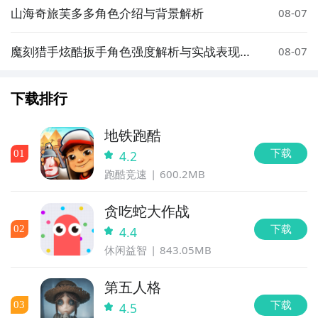
山海奇旅芙多多角色介绍与背景解析
08-07
魔刻猎手炫酷扳手角色强度解析与实战表现评
08-07
测
下载排行
地铁跑酷
下载
0
1
4.2
跑酷竞速
600.2MB
贪吃蛇大作战
下载
0
2
4.4
休闲益智
843.05MB
第五人格
下载
0
3
4.5