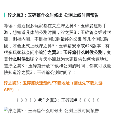
载】
，高速下载可以更加节省下载时间和流量，能够很
好的解决下载耗时长的问题。
如图所示：
泞之翼3：玉碎篇什么时候出 公测上线时间预告
导读：最近很多玩家都在关注泞之翼3：玉碎篇这款手
游，想知道具体的公测时间，泞之翼3：玉碎篇会经过封
2
九游客户端
测、删档内测、不删档测试到最终的公测等几个测试阶
段，才会正式上线泞之翼3：玉碎篇安卓或iOS版本，有
最直接的方法就是到九游APP进行下载，九游APP提供
很多玩家就会问小编
泞之翼3：玉碎篇什么时候公测
，究
海量的精品游戏下载
，
竟
什么时候出
呢？今天小编就为大家提供如何快速地知
道泞之翼3：玉碎篇开放下载和公测的时间，你就可以最
在九游客户端搜索栏中输入泞之翼3：玉碎篇进行搜索，
快知道泞之翼3：玉碎篇公测时间了！
点击进入到游戏专区中，如图所示：如图所示，这样你
就不用四处寻求游戏下载包，简简单单的两步你就可以
泞之翼3：玉碎篇快速预约/下载地址（需优先下载九游
安装了，同时​还有大量的安卓手机游戏攻略。
APP）：
》》》》》#泞之翼3：玉碎篇#《《《《《
九游APP下载
【高速下载】