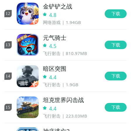
金铲铲之战
下载
12
4.8
网络游戏
1.94GB
元气骑士
下载
13
4.5
飞行射击
810.97MB
暗区突围
下载
14
4.4
飞行射击
1.9GB
坦克世界闪击战
下载
15
4.4
飞行射击
223.03MB