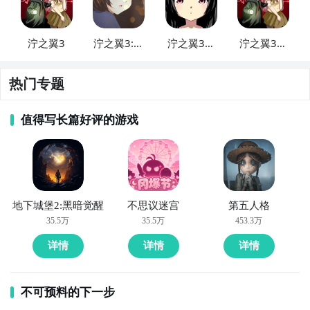
泞之翼3
泞之翼3:烛
泞之翼3：
泞之翼3梦
火篇
望日篇
想
热门专题
值得写长篇好评的游戏
地下城堡2:黑暗觉醒
不思议迷宫
第五人格
35.5万
35.5万
453.3万
详情
详情
详情
不可预料的下一步