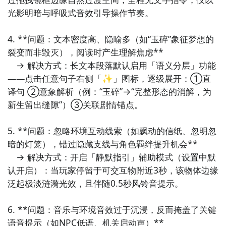
光影明暗与呼吸式音效引导操作节奏。

具体的测试时间以及测试阶段介绍，玩家们可以在这里
查找泞之翼3：玉碎篇的相关公测时间信息!
4. **问题：文本密度高、隐喻多（如“玉碎”象征梦想的
步骤2：
访问地址>>>
手游开测表地址
裂变而非毁灭），阅读时产生理解焦虑**  

　→ 解决方式：长文本段落默认启用「语义分层」功能
好了，泞之翼3：玉碎篇公测时间的关注方法就讲到这
——点击任意句子右侧「✨」图标，逐级展开：①直
里，各位玩家是否都已经掌握好以上三种技巧了呢，随
译句 ②意象解析（例：“玉碎”→“完整形态的消解，为
时随地关注泞之翼3：玉碎篇什么时候开测，什么时候开
新生留出缝隙”）③关联剧情锚点。

放下载，什么时候公测等信息，还有一个办法就是留意
九游泞之翼3：玉碎篇专区的每日更新，欢迎大家积极参
5. **问题：忽略环境互动线索（如飘动的信纸、忽明忽
与讨论和提问题，我们会第一时间为您解答。
暗的灯笼），错过隐藏支线与角色羁绊提升机会**  

　→ 解决方式：开启「静默指引」辅助模式（设置中默
认开启）：当玩家停留于可交互物附近3秒，该物体边缘
泛起极淡涟漪光效，且伴随0.5秒风铃音提示。

6. **问题：音乐与环境音效过于沉浸，反而掩盖了关键
语音提示（如NPC低语、机关启动声）**  
