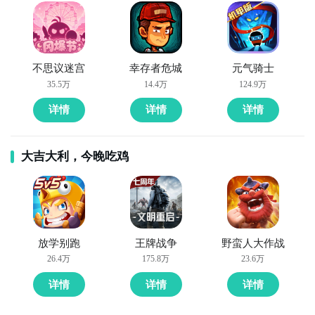
不思议迷宫
幸存者危城
元气骑士
35.5万
14.4万
124.9万
详情
详情
详情
大吉大利，今晚吃鸡
放学别跑
王牌战争
野蛮人大作战
26.4万
175.8万
23.6万
详情
详情
详情