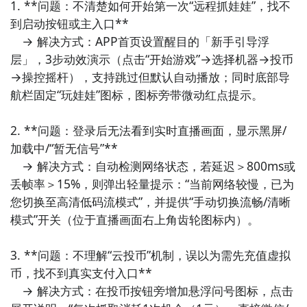
1. **问题：不清楚如何开始第一次“远程抓娃娃”，找不
4. 《旅行青蛙·中国之旅》  

到启动按钮或主入口**  

基于原版IP深度本地化的休闲养成APP，青蛙旅行目的
　→ 解决方式：APP首页设置醒目的「新手引导浮
地替换为敦煌莫高窟、苏州园林、徽州古村等实景地
层」，3步动效演示（点击“开始游戏”→选择机器→投币
标；收集的“伴手礼”均为真实非遗手作（如苏绣书签、
→操控摇杆），支持跳过但默认自动播放；同时底部导
景德镇瓷片），寓教于乐，让休闲过程自然浸润文化生
航栏固定“玩娃娃”图标，图标旁带微动红点提示。

活。

2. **问题：登录后无法看到实时直播画面，显示黑屏/
5. 《猫咪公寓2》  

加载中/“暂无信号”**  

模拟经营+轻剧情向休闲APP，以“收留流浪猫→改造老
　→ 解决方式：自动检测网络状态，若延迟＞800ms或
公寓→组建温暖社区”为主线；每只猫拥有基于真实品种
丢帧率＞15%，则弹出轻量提示：“当前网络较慢，已为
习性的AI行为逻辑（如中华田园猫爱钻纸箱、布偶猫偏
您切换至高清低码流模式”，并提供“手动切换流畅/清晰
好窗台晒太阳），细节考究，治愈感强。

模式”开关（位于直播画面右上角齿轮图标内）。

6. 《迷雾侦探》  

3. **问题：不理解“云投币”机制，误以为需先充值虚拟
国产赛博朋克风叙事解谜APP，采用“点击探索+逻辑链
币，找不到真实支付入口**  

推理”双轨制；案件线索嵌入外卖订单、智能家电日志、
　→ 解决方式：在投币按钮旁增加悬浮问号图标，点击
社区团购群聊等当代生活数据载体，让悬疑推理扎根真