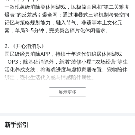
一款现象级消除类休闲游戏，以极简画风和“第二关难度
爆表”的反差感引爆全网；通过堆叠式三消机制考验空间
记忆与策略规划能力，融入节气、非遗等本土文化元
素，单局3–5分钟，完美契合碎片化休闲需求。

2. 《开心消消乐》  

国民级经典消除APP，持续十年迭代仍稳居休闲游戏
TOP3；除基础消除外，新增“装修小屋”“农场经营”等生
活化养成支线，将游戏进度与虚拟家居布置、宠物陪伴
绑定，强化生活代入感与情感陪伴属性。

展示更多
3. 《纪念碑谷》（中文正版）  

艺术性极强的视错觉解谜APP，以王家卫式东方美学重
构几何空间；玩家操控角色在不可能建筑中行走、旋转
机关，每一关皆如一幅可交互水墨长卷，兼具审美疗愈
与思维静观，被众多心理机构推荐为减压工具。

新手指引