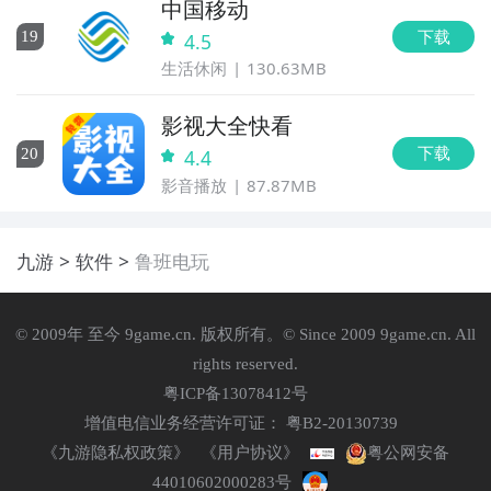
中国移动
下载
19
4.5
生活休闲
130.63MB
影视大全快看
下载
20
4.4
影音播放
87.87MB
九游
软件
鲁班电玩
© 2009年 至今 9game.cn. 版权所有。© Since 2009 9game.cn. All
rights reserved.
粤ICP备13078412号
增值电信业务经营许可证： 粤B2-20130739
《九游隐私权政策》
《用户协议》
粤公网安备
44010602000283号