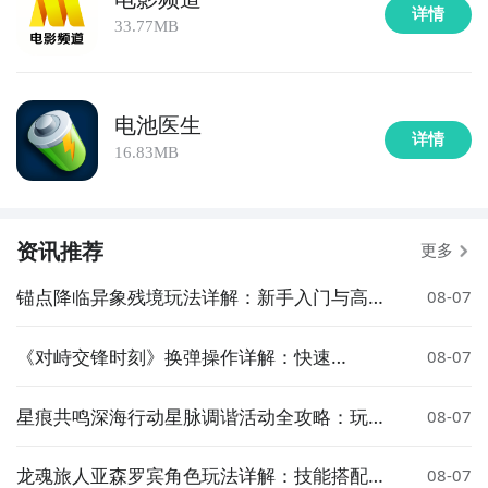
详情
33.77MB
电池医生
详情
16.83MB
资讯推荐
更多
锚点降临异象残境玩法详解：新手入门与高阶
08-07
技巧指南
《对峙交锋时刻》换弹操作详解：快速
08-07
reload 实用技巧
星痕共鸣深海行动星脉调谐活动全攻略：玩法
08-07
解析与奖励详解
龙魂旅人亚森罗宾角色玩法详解：技能搭配、
08-07