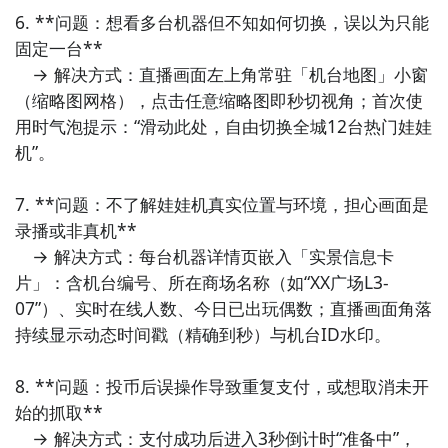
教材，关卡设计融入菜市场价签、快递面单、地铁站名
6. **问题：想看多台机器但不知如何切换，误以为只能
等生活文本，寓学于乐，提升日常文字敏感度。

固定一台**  

　→ 解决方式：直播画面左上角常驻「机台地图」小窗
10. 《
（缩略图网格），点击任意缩略图即秒切视角；首次使
用时气泡提示：“滑动此处，自由切换全城12台热门娃娃
机”。

7. **问题：不了解娃娃机真实位置与环境，担心画面是
录播或非真机**  

　→ 解决方式：每台机器详情页嵌入「实景信息卡
片」：含机台编号、所在商场名称（如“XX广场L3-
07”）、实时在线人数、今日已出玩偶数；直播画面角落
持续显示动态时间戳（精确到秒）与机台ID水印。

8. **问题：投币后误操作导致重复支付，或想取消未开
始的抓取**  

　→ 解决方式：支付成功后进入3秒倒计时“准备中”，