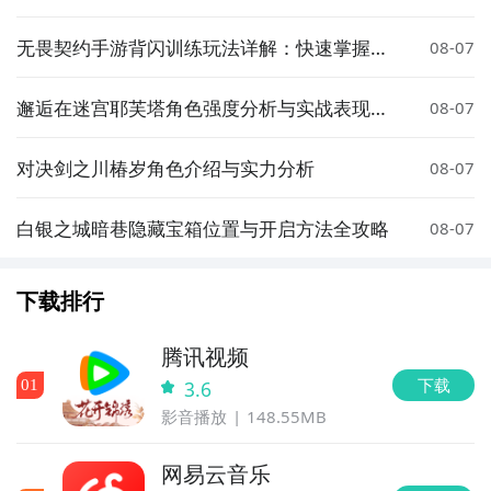
装备选择与实战技巧
无畏契约手游背闪训练玩法详解：快速掌握背
08-07
身闪光技巧
邂逅在迷宫耶芙塔角色强度分析与实战表现评
08-07
测
对决剑之川椿岁角色介绍与实力分析
08-07
白银之城暗巷隐藏宝箱位置与开启方法全攻略
08-07
下载排行
腾讯视频
下载
0
1
3.6
影音播放
148.55MB
网易云音乐