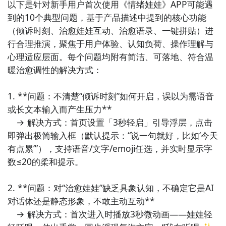
以下是针对新手用户首次使用《情绪娃娃》APP可能遇
——用户把想释放的负面情绪（如“会议紧张”“睡前乱
到的10个典型问题，基于产品描述中提到的核心功能
想”）写成短句投入云朵罐，系统将其转化为虚拟雨滴落
（倾诉时刻、治愈娃娃互动、治愈语录、一键拼贴）进
下，积满一罐即生成水墨风《今日云图》壁纸，隐喻情
行合理推演，聚焦于用户体验、认知负荷、操作理解与
绪流动与消散。

心理适应层面。每个问题均附有简洁、可落地、符合温
暖治愈调性的解决方式：

5. 《小苔藓日记》：以微观植物生长为时间载体的情绪
陪伴日记，用户每日记录三件微小确幸（哪怕“咖啡温度
1. **问题：不清楚“倾诉时刻”如何开启，误以为需语音
刚好”），文字会化作苔藓在屏幕石缝中缓慢蔓延，30天
或长文本输入而产生压力**  

后生成3D立体苔原景观，强调微小积累的生命力。

　→ 解决方式：首页设置「3秒轻启」引导浮层，点击
即弹出极简输入框（默认提示：“说一句就好，比如‘今天
6. 《静音按钮》：极简主义“生活降噪”小工具，首页仅
有点累’”），支持语音/文字/emoji任选，并实时显示字
一个拟物化金属静音键，点击即启动5分钟全屏沉浸模
数≤20的柔和提示。

式：屏蔽通知、调暗屏幕、播放白噪音（雨声/书页翻
动/老式钟表滴答），倒计时结束前无法退出，助用户夺
2. **问题：对“治愈娃娃”缺乏具象认知，不确定它是AI
回碎片化专注力。

对话体还是静态形象，不敢主动互动**  

　→ 解决方式：首次进入时播放3秒微动画——娃娃轻
7. 《情绪调色盘》：用色彩语言表达复杂心境的创意工