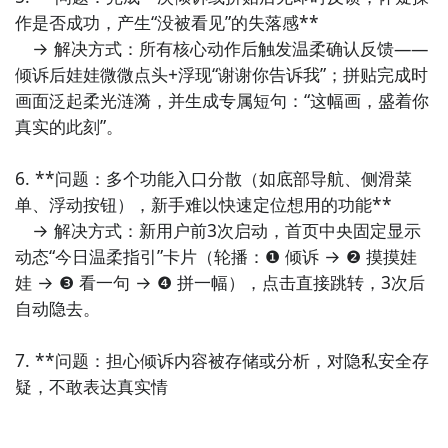
10. 《光合作用》：结合自然节律的情绪调节器，基于
作是否成功，产生“没被看见”的失落感**  

用户授权
　→ 解决方式：所有核心动作后触发温柔确认反馈——
倾诉后娃娃微微点头+浮现“谢谢你告诉我”；拼贴完成时
画面泛起柔光涟漪，并生成专属短句：“这幅画，盛着你
真实的此刻”。

6. **问题：多个功能入口分散（如底部导航、侧滑菜
单、浮动按钮），新手难以快速定位想用的功能**  

　→ 解决方式：新用户前3次启动，首页中央固定显示
动态“今日温柔指引”卡片（轮播：❶ 倾诉 → ❷ 摸摸娃
娃 → ❸ 看一句 → ❹ 拼一幅），点击直接跳转，3次后
自动隐去。

7. **问题：担心倾诉内容被存储或分析，对隐私安全存
疑，不敢表达真实情