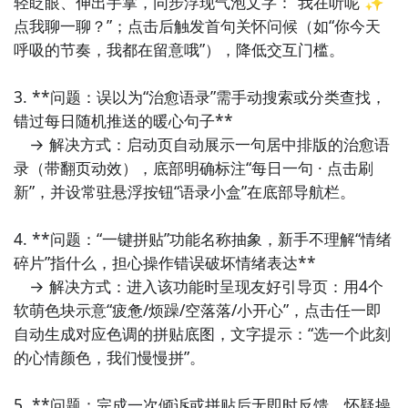
轻眨眼、伸出手掌，同步浮现气泡文字：“我在听呢 ✨ 
具，用户拖动冷暖/明暗滑块混合出专属“今日情绪色”，
点我聊一聊？”；点击后触发首句关怀问候（如“你今天
APP即时生成配色方案+三句契合该色系的哲思短句（如
呼吸的节奏，我都在留意哦”），降低交互门槛。

#A1D9E8：“像未拆封的夏天，带着试探的凉意”），支
持设为锁屏壁纸。

3. **问题：误以为“治愈语录”需手动搜索或分类查找，
错过每日随机推送的暖心句子**  

8. 《待办小熊》：治愈系任务管理工具，所有待办事项
　→ 解决方式：启动页自动展示一句居中排版的治愈语
由一只毛绒小熊承载——添加任务时熊会戴上相应道具
录（带翻页动效），底部明确标注“每日一句 · 点击刷
（如戴耳机代表“听播客”），完成则熊开心转圈并掉落
新”，并设常驻悬浮按钮“语录小盒”在底部导航栏。

一颗星星，界面无红标/紧迫感设计，弱化压力，强化温
柔鼓励。

4. **问题：“一键拼贴”功能名称抽象，新手不理解“情绪
碎片”指什么，担心操作错误破坏情绪表达**  

9. 《树洞语音瓶》：私密语音倾诉型小工具，用户长按
　→ 解决方式：进入该功能时呈现友好引导页：用4个
说话录入心事（最长90秒），语音自动封入玻璃瓶动
软萌色块示意“疲惫/烦躁/空落落/小开心”，点击任一即
画，沉入深海背景；可设置3/7/30天后自动播放回听，
自动生成对应色调的拼贴底图，文字提示：“选一个此刻
或选择“永久封存”让瓶子缓缓升空消失，提供安全的情
的心情颜色，我们慢慢拼”。

绪出口仪式感。

5. **问题：完成一次倾诉或拼贴后无即时反馈，怀疑操