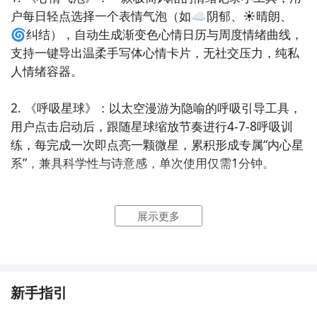
户每日轻点选择一个表情气泡（如☁️阴郁、☀️晴朗、
🌀纠结），自动生成渐变色心情日历与周度情绪曲线，
支持一键导出温柔手写体心情卡片，无社交压力，纯私
人情绪容器。

2. 《呼吸星球》：以太空漫游为隐喻的呼吸引导工具，
用户点击启动后，跟随星球缩放节奏进行4-7-8呼吸训
练，每完成一次即点亮一颗微星，累积形成专属“内心星
系”，兼具科学性与诗意感，单次使用仅需1分钟。

3. 《纸鹤折叠》：数字折纸情绪解压APP，内置21种传
展示更多
统纸鹤折法动画教程，每步操作对应轻柔音效与触觉反
馈；折完一只自动弹出一句低强度正向提示（如“你已认
真完成了此刻”），强调过程而非结果，适合焦虑时指尖
安住。

新手指引
4. 《云朵存钱罐》：将情绪储蓄具象化的趣味小工具