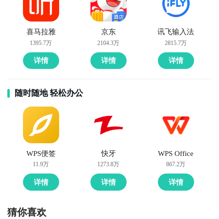
喜马拉雅
京东
讯飞输入法
1395.7万
2104.3万
2815.7万
详情
详情
详情
随时随地 轻松办公
WPS便签
快牙
WPS Office
11.9万
1273.8万
867.2万
详情
详情
详情
猜你喜欢