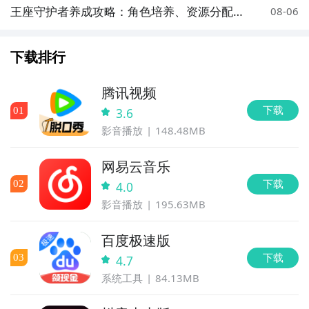
王座守护者养成攻略：角色培养、资源分配与
08-06
进阶技巧全解析
下载排行
腾讯视频
下载
0
1
3.6
影音播放
148.48MB
网易云音乐
下载
0
2
4.0
影音播放
195.63MB
百度极速版
下载
0
3
4.7
系统工具
84.13MB