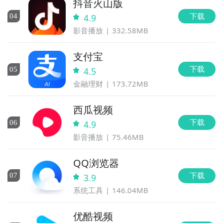
抖音火山版
下载
0
4
4.9
影音播放
332.58MB
支付宝
下载
0
5
4.5
金融理财
173.72MB
西瓜视频
下载
0
6
4.9
影音播放
75.46MB
QQ浏览器
下载
0
7
3.9
系统工具
146.04MB
优酷视频