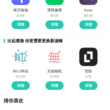
每日瑜伽
薄荷健康
Keep
26.9万
39.3万
393.4万
详情
详情
详情
比起瘦脸 你更需要更换新滤镜
B612咔叽
无他相机
型影
275.2万
113.9万
5.2万
详情
详情
详情
猜你喜欢