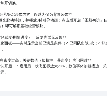
常开切换。

经营等沉浸式内容，误以为仅为背景装饰**  

现微光脉动特效，并播放3秒引导动画；点击后开启「圣殿初访」
上流水线
卡牌
手游
，它跳出固定抽卡捆绑套路，神话人物全有专
）即可解锁基础经营模块。

晒阵容搭配，好评集中在剧情和
策略
对战，没入坑的跟着小编的
好感度/剧情进度），反复尝试无反馈**  

化面板——实时显示当前已满足条件（✓ 已同队出战5次；○ 好
。

信息密度过高，关键数值（如抗性、暴击率）辨识困难**  

认开启）：启用后，状态图标放大20%，数值字体加粗描边，关
设。

展开更多