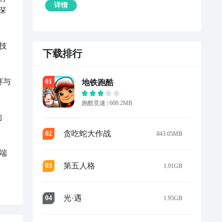
详情
深
技
下载排行
赛与
0
1
地铁跑酷
跑酷竞速
|
600.2MB
构
贪吃蛇大作战
0
2
843.05MB
端
第五人格
0
3
1.91GB
光·遇
0
4
1.95GB