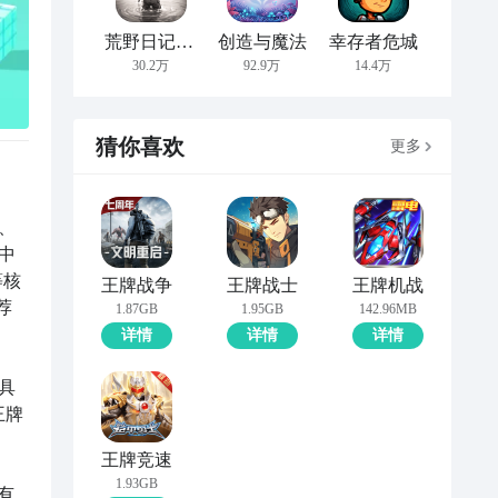
荒野日记：孤岛
创造与魔法
幸存者危城
30.2万
92.9万
14.4万
猜你喜欢
更多
、
中
等核
王牌战争
王牌战士
王牌机战
荐
1.87GB
1.95GB
142.96MB
详情
详情
详情
具
王牌
王牌竞速
1.93GB
有