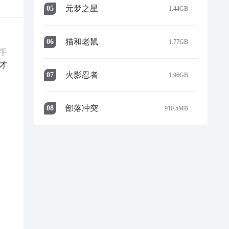
元梦之星
0
5
1.44GB
猫和老鼠
0
6
1.77GB
手
才
火影忍者
0
7
1.96GB
部落冲突
0
8
910.5MB