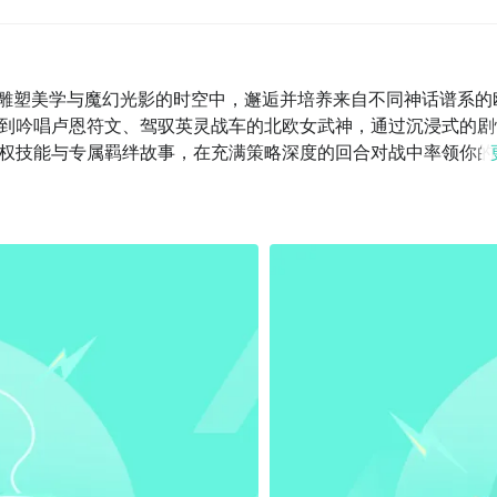
典雕塑美学与魔幻光影的时空中，邂逅并培养来自不同神话谱系的
到吟唱卢恩符文、驾驭英灵战车的北欧女武神，通过沉浸式的剧
权技能与专属羁绊故事，在充满策略深度的回合对战中率领你的
属于你的“万象圣殿”中与女神们互动共鸣、修复神话遗物、经营
的沉浸式女神之旅。