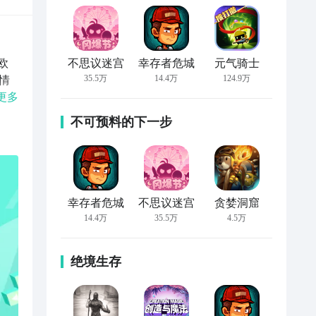
欧
不思议迷宫
幸存者危城
元气骑士
35.5万
14.4万
124.9万
情
女
更多
神
不可预料的下一步
幸存者危城
不思议迷宫
贪婪洞窟
14.4万
35.5万
4.5万
绝境生存