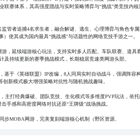
业联赛体系，其高强度团战与实时策略博弈与“挑战”类竞技内核
1名监管者追捕4名求生者，融合解谜、逃生、心理博弈与角色专属
事）使其成为国内最具“挑战感”与话题性的网络竞技手游之一。

速网游，延续端游核心玩法，支持实时多人匹配、车队联赛、道具
计及持续更新的赛季挑战模式，长期稳居竞速类网游头部。

游，基于《英雄联盟》IP改编，8人同局实时自动战斗，强调阵容
”等创新模式极大增强策略对抗性与随机挑战趣味。

手游，主打经典爆破、团队竞技、生化模式等多维度PVP玩法，依托
击手感和高密度网络对抗还原“王牌级”战场挑战。

球同步MOBA网游，完美复刻端游核心机制（野区资源、