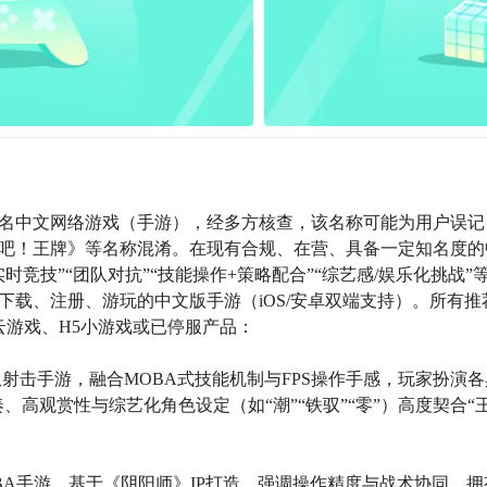
名中文网络游戏（手游），经多方核查，该名称可能为用户误记
吧！王牌》等名称混淆。在现有合规、在营、具备一定知名度的
竞技”“团队对抗”“技能操作+策略配合”“综艺感/娱乐化挑战”
载、注册、游玩的中文版手游（iOS/安卓双端支持）。所有推
云游戏、H5小游戏或已停服产品：

队射击手游，融合MOBA式技能机制与FPS操作手感，玩家扮演各
、高观赏性与综艺化角色设定（如“潮”“铁驭”“零”）高度契合“
OBA手游，基于《阴阳师》IP打造，强调操作精度与战术协同，拥