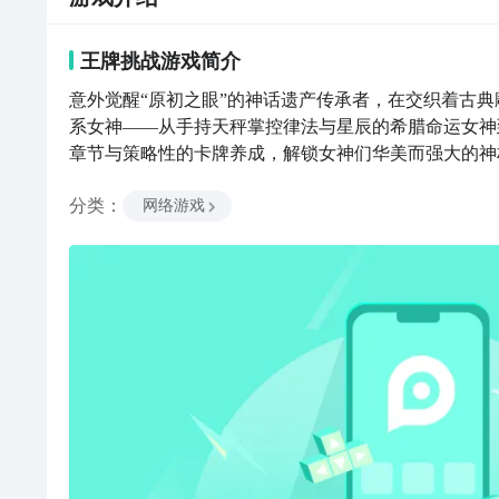
王牌挑战
游戏
简介
意外觉醒“原初之眼”的神话遗产传承者，在交织着古
系女神——从手持天秤掌控律法与星辰的希腊命运女神
章节与策略性的卡牌养成，解锁女神们华美而强大的神
神小队探索失落的秘境、迎战复苏的太古灾厄，并在专
分类
：
圣领域，体验一场融合史诗叙事、深度养成与策略博弈
网络游戏