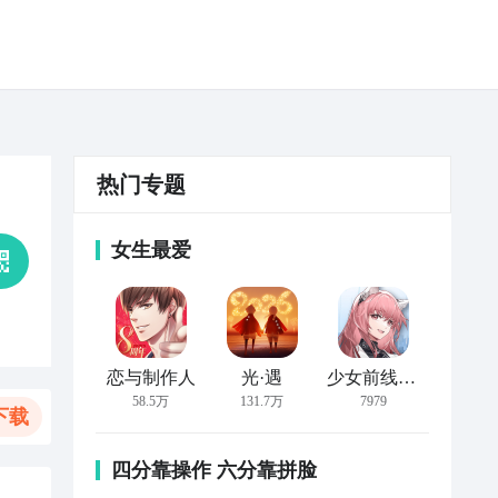
热门专题
女生最爱
恋与制作人
光·遇
少女前线：云图计划
58.5万
131.7万
7979
下载
四分靠操作 六分靠拼脸