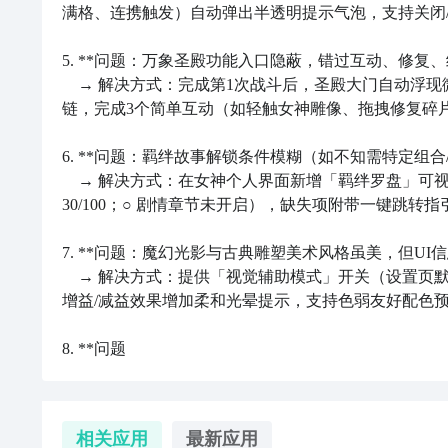
满格、连携触发）自动弹出半透明提示气泡，支持关闭/
5. **问题：万象圣殿功能入口隐蔽，错过互动、修复、
王牌挑战下载方法 王牌挑战下载分享分享
　→ 解决方式：完成第1次战斗后，圣殿大门自动浮
想要靠谱的王牌挑战下载的小伙伴看过来。不同于市面
链，完成3个简单互动（如轻触女神雕像、拖拽修复碎片
剧情，
养成
路线自由不锁死。很多内测老玩家在评论区
略，轻松搞定下载再慢慢体验内容。
6. **问题：羁绊故事解锁条件模糊（如不知需特定组合/
　→ 解决方式：在女神个人界面新增「羁绊罗盘」可视
30/100；○ 剧情章节未开启），缺失项附带一键跳转指引
7. **问题：魔幻光影与古典雕塑美术风格虽美，但UI
　→ 解决方式：提供「视觉辅助模式」开关（设置页默
增益/减益效果增加柔和光晕提示，支持色弱友好配色预
8. **问题
相关应用
最新应用