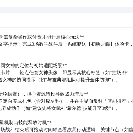
战#《《《《《
体的公测时间。所以大家可先下载
九游
APP进行预约，
它是手游
这不仅可以抢先了解新游开测、公测消息，还能获得九游独家预约
吸引了大批玩家的关注，想下载这款游戏，有很多粉丝都在问九
以说玩手游上九游，可免费获得海量代金券、成长礼包，当实力
大家来简单分析下，看看这款游戏的玩法特点和游戏剧情介绍 
为需复杂操作或付费才能开启核心玩法**  

+文字提示；完成3场教学战斗后，系统赠送【初醒之瞳】体验卡
：
#王牌挑战#《《《《《
同女神的定位与初始适配场景**  

控律法和星辰的希腊命运女神，也有吟唱卢恩符文、驾驭英灵战
卡片——轻点任意女神头像，即显示其核心标签（如“控场·律
典雕塑美学与魔幻光影的时空中，邂逅并培养来自不同神话谱系的
分具有辨识度，且她们具备的能力也不同。
始女神的协同提示（如“与雅典娜组队可提升全体防御”）。

到吟唱卢恩符文、驾驭英灵战车的北欧女武神，通过沉浸式的剧
权技能与专属羁绊故事，在充满策略深度的回合对战中率领你的
遗物镶嵌），担心资源错投导致战力滞后**  

属于你的“万象圣殿”中与女神们互动共鸣、修复神话遗物、经营
赠送定向养成礼包（含对应材料），并在主界面常驻「智能推荐」
的沉浸式女神之旅。
成动作（如“建议先将女武神‘希尔德’技能升至3级”）。

机制与技能释放时机**  

展开更多
每场战斗结束后可拖动时间轴查看敌我行动逻辑；关键节点（如