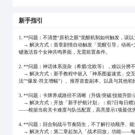
【王牌挑战】最新版预约/下载地址》》》》》#王牌挑
王牌挑战好玩吗 王牌挑战玩法简介
新手指引
其实王牌挑战现在还处于内测阶段，而且还没有公布具
利第一名的APP，能提供诸多消息和好处给大家。在
期待已久的手游王牌挑战即将登陆九游，这款手机游戏
包、0 元首充福利，比起别人来说自然能更快爽玩！
所
小编
王牌挑战好玩吗？王牌挑战值不值得玩？
现在就为
1. **问题：不清楚“原初之眼”觉醒机制如何触发，误以
之后战斗才更有意思！
　→ 解决方式：首章剧情自动触发「觉醒引导」动画
王牌挑战快速预约/下载地址（需优先下载九游APP）
键激活首个女神共鸣界面，无需前置条件。

【王牌挑战】最新版预约/下载
》》》》》
》》》》》#王牌挑战#《《《《《
2. **问题：神话体系混杂（希腊/北欧等），难以分辨不
1、王牌挑战简要评析：
这里能见到各种不同类型的女神
角色
，有手持天平，掌
　→ 解决方式：新手教程中嵌入「神系图鉴速览」交互
意外觉醒“原初之眼”的神话遗产传承者，在交织着古
北欧女武神，不论是哪种女神，形象都有鲜明特色，十
法”“爆发·符文增幅”）、推荐首套副本、以及与其他初
系女神——从手持天秤掌控律法与星辰的希腊命运女神
章节与策略性的卡牌养成，解锁女神们华美而强大的神
3. **问题：卡牌养成路径不清晰（升级/突破/技能升阶/
神小队探索失落的秘境、迎战复苏的太古灾厄，并在专
　→ 解决方式：开放「新手护航计划」：前7日每日
圣领域，体验一场融合史诗叙事、深度养成与策略博弈
——根据当前关卡难度与队伍配置，高亮显示1项最优先养
2、王牌挑战图片欣赏：
4. **问题：回合制战斗节奏陌生，不了解行动顺序、能量
　→ 解决方式：第二章起加入「战术回放」功能——