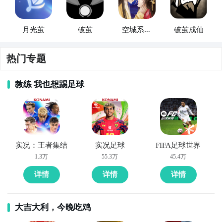
月光茧
破茧
空城系列
破茧成仙
破茧
热门专题
教练 我也想踢足球
实况：王者集结
实况足球
FIFA足球世界
1.3万
55.3万
45.4万
详情
详情
详情
方法二： 下载九游APP，订阅心茧的开测提醒
大吉大利，今晚吃鸡