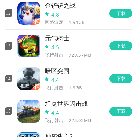
金铲铲之战
下载
12
4.8
网络游戏
1.94GB
元气骑士
下载
13
4.5
飞行射击
729.37MB
暗区突围
下载
14
4.4
飞行射击
1.9GB
坦克世界闪击战
下载
15
4.4
飞行射击
223.03MB
神庙逃亡2