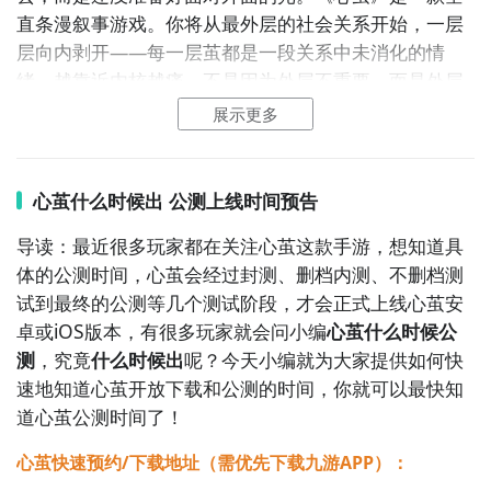
直条漫叙事游戏。你将从最外层的社会关系开始，一层
好了，小编为大家大家提供了这两种教程是下载心茧最
层向内剥开——每一层茧都是一段关系中未消化的情
为直接方法哦，不知道大家有没有清楚的知道呢？想要
绪。越靠近内核越痛，不是因为外层不重要，而是外层
了解更多精彩内容，不妨多多关注
九游心茧
的痛可以用「成熟」来解释，内层的痛只能用「我还没
展示更多
准备好」来承认。没有标准答案。「剥开」是勇气，
「织回去」是温柔。游戏不治愈你，游戏陪伴你。
心茧什么时候出 公测上线时间预告
2、心茧图片欣赏：
导读：最近很多玩家都在关注心茧这款手游，想知道具
体的公测时间，心茧会经过封测、删档内测、不删档测
试到最终的公测等几个测试阶段，才会正式上线心茧安
卓或iOS版本，有很多玩家就会问小编
心茧什么时候公
测
，究竟
什么时候出
呢？今天小编就为大家提供如何快
速地知道心茧开放下载和公测的时间，你就可以最快知
通过上面的游戏介绍和图片，可能大家对心茧有大致的
道心茧公测时间了！
了解了，不过这么游戏要怎么样才能抢先体验到呢？不
用担心，目前九游客户端已经开通了测试提醒了，通过
心茧快速预约/下载地址（需优先下载九游APP）：
在九游APP中搜索“心茧”，点击右边的【订阅】或者是