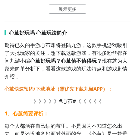
下载按钮，分别是
【高速下载】
和
【下载】
，高速下载
展示更多
可以更加节省下载时间和流量，能够很好的解决下载耗
3. 《恋与制作人》：国内现象级女性向恋爱模拟网游，
时长的问题。
如图所示：
融合超能力设定与现实职场线，通过多线叙事深入探讨
亲密关系中的依恋、边界与自我认同，实时语音直播、
心茧好玩吗 心茧玩法简介
周年共演等玩法强化情感联结。

期待已久的手游心茧即将登陆九游，这款手机游戏吸引
2
九游客户端
了大批玩家的关注，想下载这款游戏，有很多粉丝都在
4. 《时空中的绘旅人》：以“平行世界”为舞台的高美术
问九游小编
心茧好玩吗？心茧值不值得玩？
现在就为大
品质恋爱叙事网游，主角穿梭于不同维度修复记忆裂
最直接的方法就是到九游APP进行下载，九游APP提供
家来简单分析下，看看这款游戏的玩法特点和游戏剧情
隙，剧情富含存在主义哲思与创伤修复隐喻，支持跨服
海量的精品游戏下载
，
介绍 。
共创画作与实时共赏。

在九游客户端搜索栏中输入心茧进行搜索，点击进入到
心茧快速预约/下载地址（需优先下载九游APP）：
5. 《永远的7日之都》：末世废土背景下的剧情驱动
游戏专区中，如图所示：如图所示，这样你就不用四处
RPG网游，玩家作为“指挥使”带领异能者对抗侵蚀，故
》》》》》#心茧#《《《《《
寻求游戏下载包，简简单单的两步你就可以安装了，同
事层层揭开记忆封印与人性灰度，公会系统支持联合守
时​还有大量的安卓手机游戏攻略。
1、心茧简要评析：
九游APP下载
【高速下载】
每个人都活在自己织的茧里。不是因为不知道怎么出
去，而是还没准备好面对外面的光。《心茧》是一款垂