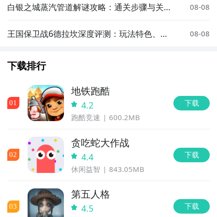
白银之城蒸汽管道解谜攻略：通关步骤与关键
08-08
技巧详解
王国保卫战6德拉坎深度评测：玩法特色、关
08-08
卡设计与策略技巧全解析
下载排行
地铁跑酷
下载
0
1
4.2
跑酷竞速
600.2MB
贪吃蛇大作战
下载
0
2
4.4
休闲益智
843.05MB
第五人格
下载
0
3
4.5