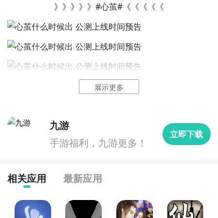
【开测提醒】，订阅游戏就不会错过最先的下载机会了
》》》》》#心茧#《《《《《
咯！
九游APP
玩新游 上九游
心茧什么时候公测？公测
时间提前预知，有三大方法，
展示更多
下边就让九游独家来为您揭秘吧！
方法一： 关注九游心茧大事件
九游
全球好游抢先下
福利礼包免费领
官方直播陪你玩
立即下载
步骤1：
百度搜索
“
九游心茧
”
专区
；
手游福利，九游更多！
立即下载
步骤2：
关注大事件列表，每次心茧测试的时间都会最新
发布，这是九游独家的哦；
相关应用
最新应用