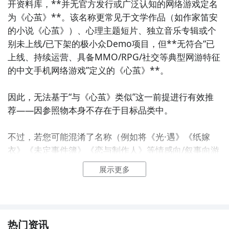
开资料库，**并无官方发行或广泛认知的网络游戏定名
为《心茧》**。该名称更常见于文学作品（如作家笛安
的小说《心茧》）、心理主题短片、独立音乐专辑或个
别未上线/已下架的极小众Demo项目，但**无符合“已
上线、持续运营、具备MMO/RPG/社交等典型网游特征
的中文手机网络游戏”定义的《心茧》**。

因此，无法基于“与《心茧》类似”这一前提进行有效推
荐——因参照物本身不存在于目标品类中。

不过，若您可能混淆了名称（例如将《光·遇》《纸嫁
衣》《未定事件簿》《恋与制作人》等情感向/叙事向游
戏误记为《心茧》），或实际想寻找的是以下类型之一
展示更多
的国产热门中文手游：

- ✅ 剧情沉浸感强、心理描写细腻、聚焦成长与疗愈主
题  

热门资讯