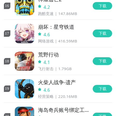
下载
16
4.2
跑酷竞速
147.86MB
崩坏：星穹铁道
下载
17
4.6
网络游戏
416.59MB
荒野行动
下载
18
4.1
飞行射击
1.79GB
火柴人战争-遗产
下载
19
4.6
经营策略
220.16MB
海岛奇兵账号绑定工