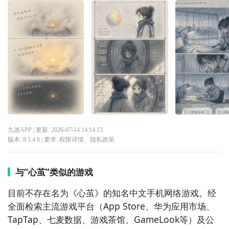
九游APP
| 更新:
2026-07-14 14:14:13
版本:
8.5.4.0
| 要求:
权限详情
、
隐私政策
与“心茧”类似的游戏
目前不存在名为《心茧》的知名中文手机网络游戏。经
全面检索主流游戏平台（App Store、华为应用市场、
TapTap、七麦数据、游戏茶馆、GameLook等）及公