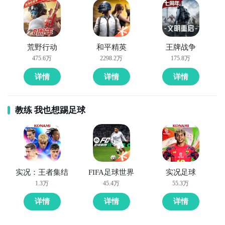
步骤1：
点击下载九游APP；
步骤2：
进入APP搜索“心茧”，订阅后可及时接受活动,礼
包,开测和开放下载的提醒；
荒野行动
和平精英
王牌战争
475.6万
2298.2万
175.8万
九游APP
详情
详情
详情
玩新游 上九游
教练 我也想踢足球
全球好游抢先下
福利礼包免费领
官方直播陪你玩
立即下载
实况：王者集结
FIFA足球世界
实况足球
1.3万
45.4万
55.3万
方法三： 查看九游开测表
详情
详情
详情
步骤1：
在九游开测表中玩家们可以看到当天所有进行开