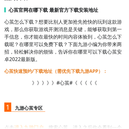
- ✅ 具备多人社交/轻度联网互动（非硬核MMO，但属
广义“网络游戏”范畴）  

心茧官网在哪下载 最新官方下载安装地址
- ✅ 美术风格静谧诗意、配乐空灵、节奏舒缓  

心茧怎么下载？想要比别人更加抢先抢快的玩到这款游
戏，那么你获取游戏开测消息是关键，能够获取到第一
我们可为您推荐**十款符合上述调性、真实存在、持续
手信息，你才能在最快的时间内容体验到，心茧怎么下
运营、中文正版、主打情感叙事与心理共鸣的联网手机
载呢？在哪里可以免费下载？下面九游小编为你带来两
游戏**（均属广义“网络游戏”：含实时聊天、好友系
招，轻松解决你的烦恼，告诉你在哪里可以下载心茧安
统、协同时段活动、服务器架构等基础联网特性）：

卓2022最新版。
1. 《光·遇》：以纯净光影与无声羁绊为核心体验的社交
心茧快速预约/下载地址（需优先下载九游APP）：
冒险网游，玩家通过烛火传递温暖，在云海间相遇、牵
》》》》》#心茧#《《《《《
手、赠翼，隐喻孤独、信任与自我救赎，氛围空灵治
愈，被众多玩家称为“数字心灵疗愈空间”。

2. 《未定事件簿》：律政恋爱推理题材的剧情向网游，
1
九游心茧专区
玩家扮演新人律师参与高密度案件调查，与四位男主在
真相与情感间抉择；文本细腻刻画心理挣扎与成长裂
点击
进入九游门户
，搜索心茧，进入之后你会看到一个
变，社交系统支持公会协作解谜与限时共战。
