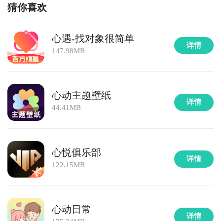
测的手机游戏，以及最近十天即将进行测试的游戏，有
猜你喜欢
具体的测试时间以及测试阶段介绍，玩家们可以在这里
查找心茧的相关公测时间信息!
心遇-找对象很简单
详情
步骤2：
访问地址>>>
手游开测表地址
147.98MB
好了，心茧公测时间的关注方法就讲到这里，各位玩家
是否都已经掌握好以上三种技巧了呢，随时随地关注心
茧什么时候开测，什么时候开放下载，什么时候公测等
心动主题壁纸
详情
信息，还有一个办法就是留意九游心茧专区的每日更
44.41MB
新，欢迎大家积极参与讨论和提问题，我们会第一时间
为您解答。
心悦俱乐部
详情
122.15MB
心动日常
详情