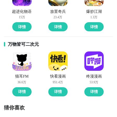
超进化物语
放置奇兵
爆炒江湖
15万
23.4万
1.3万
详情
详情
详情
万物皆可二次元
猫耳FM
快看漫画
咚漫漫画
36.6万
951.4万
53.9万
详情
详情
详情
猜你喜欢