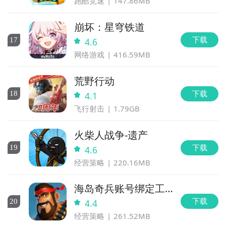
跑酷竞速
147.86MB
崩坏：星穹铁道
下载
17
4.6
网络游戏
416.59MB
方法二： 下载九游APP，订阅全是广告的游戏2的开测
提醒
荒野行动
步骤1：
点击下载九游APP；
下载
18
4.1
飞行射击
1.79GB
步骤2：
进入APP搜索“全是广告的游戏2”，订阅后可及
时接受活动,礼包,开测和开放下载的提醒；
火柴人战争-遗产
下载
19
4.6
九游APP
经营策略
220.16MB
玩新游 上九游
海岛奇兵账号绑定工
具
下载
20
4.4
经营策略
261.52MB