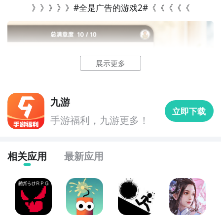
》》》》》#全是广告的游戏2#《《《《《
展示更多
2
九游客户端
九游
最直接的方法就是到九游APP进行下载，九游APP提供
立即下载
手游福利，九游更多！
海量的精品游戏下载
，
在九游客户端搜索栏中输入全是广告的游戏2进行搜索，
点击进入到游戏专区中，如图所示：如图所示，这样你
相关应用
最新应用
就不用四处寻求游戏下载包，简简单单的两步你就可以
安装了，同时​还有大量的安卓手机游戏攻略。
九游APP下载
【高速下载】