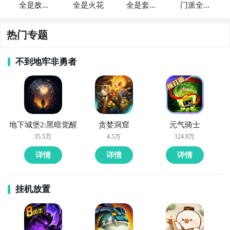
全是敌人
全是火花
全是套路
门派全是
的RPG
啊
主角
热门专题
不到地牢非勇者
好了，小编为大家大家提供了这两种教程是下载全是广
告的游戏2最为直接方法哦，不知道大家有没有清楚的知
道呢？想要了解更多精彩内容，不妨多多关注
九游全是
广告的游戏2
地下城堡2:黑暗觉醒
贪婪洞窟
元气骑士
35.5万
4.5万
124.9万
详情
详情
详情
挂机放置