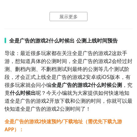
点击
进入九游门户
，搜索全是广告的游戏2，进入之后你
展示更多
会看到一个下载按钮，分别是
【高速下载】
和
【下
载】
，高速下载可以更加节省下载时间和流量，能够很
好的解决下载耗时长的问题。
如图所示：
全是广告的游戏2什么时候出 公测上线时间预告
导读：最近很多玩家都在关注全是广告的游戏2这款手
游，想知道具体的公测时间，全是广告的游戏2会经过封
测、删档内测、不删档测试到最终的公测等几个测试阶
段，才会正式上线全是广告的游戏2安卓或iOS版本，有
很多玩家就会问小编
全是广告的游戏2什么时候公测
，究
竟
什么时候出
呢？今天小编就为大家提供如何快速地知
道全是广告的游戏2开放下载和公测的时间，你就可以最
快知道全是广告的游戏2公测时间了！
全是广告的游戏2快速预约/下载地址（需优先下载九游
APP）：