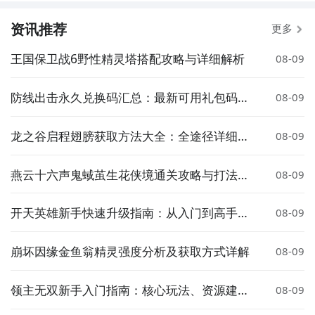
资讯推荐
更多
王国保卫战6野性精灵塔搭配攻略与详细解析
08-09
防线出击永久兑换码汇总：最新可用礼包码大
08-09
全
龙之谷启程翅膀获取方法大全：全途径详细攻
08-09
略
燕云十六声鬼蜮茧生花侠境通关攻略与打法详
08-09
解
开天英雄新手快速升级指南：从入门到高手的
08-09
实用技巧
崩坏因缘金鱼翁精灵强度分析及获取方式详解
08-09
领主无双新手入门指南：核心玩法、资源建设
08-09
与战斗策略详解