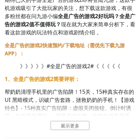
机游戏吸引了大批玩家的关注，想下载这款游戏，有很
多粉丝都在问九游小编
全是广告的游戏2好玩吗？全是广
告的游戏2值不值得玩？
现在就为大家来简单分析下，看
看这款游戏的玩法特点和游戏剧情介绍 。
全是广告的游戏2快速预约/下载地址（需优先下载九游
APP）：
》》》》》#全是广告的游戏2#《《《《《
1、全是广告的游戏2简要评析：
帮奶奶清理手机里的广告陷阱！15关，15种真实存在的
UI 黑暗模式，识破广告套路，拯救奶奶的手机！【游戏
特色】- 15种真实广告陷阱：虚假关闭按钮、倒计时诱
导、伪装系统通知...- 温馨亲情故事：奶奶的满意度系
统，感受家人间的关爱- 成就收集：解锁隐藏成就，挑
展示更多
战零误触通关- 知识科普：每关结束后学习一个防骗小