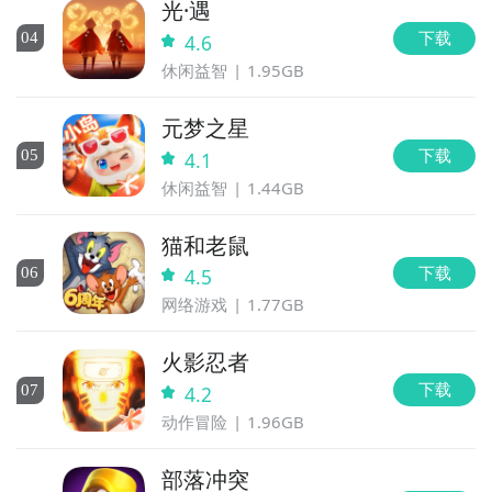
光·遇
戏2有大致的了解了，不过这么游戏要怎么样才能抢先体
验到呢？不用担心，目前九游客户端已经开通了测试提
下载
0
4
4.6
醒了，通过在九游APP中搜索“全是广告的游戏2”，点击
休闲益智
1.95GB
右边的【订阅】或者是【开测提醒】，订阅游戏就不会
错过最先的下载机会了咯！
元梦之星
下载
0
5
4.1
休闲益智
1.44GB
九游APP
玩新游 上九游
猫和老鼠
下载
0
6
4.5
网络游戏
1.77GB
火影忍者
全球好游抢先下
福利礼包免费领
官方直播陪你玩
下载
0
7
4.2
立即下载
动作冒险
1.96GB
部落冲突