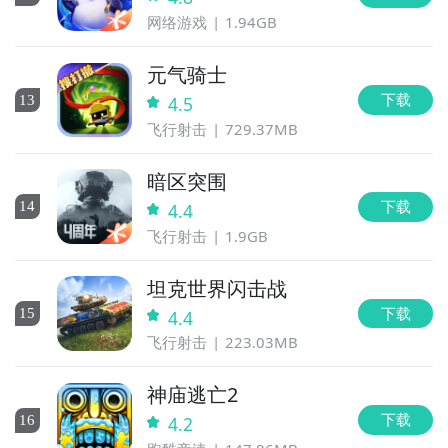
网络游戏
1.94GB
步骤2：
关注大事件列表，每次全是广告的游戏2测试的
时间都会最新发布，这是九游独家的哦；
元气骑士
下载
13
4.5
飞行射击
729.37MB
暗区突围
下载
14
4.4
飞行射击
1.9GB
坦克世界闪击战
下载
15
4.4
飞行射击
223.03MB
神庙逃亡2
下载
16
4.2