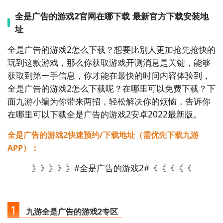
知识【适合人群】- 想帮长辈清理手机广告的你- 喜欢解
谜益智休闲游戏的玩家- 关注互联网适老化问题的朋友#
全是广告的游戏2官网在哪下载 最新官方下载安装地
反广告 #防诈骗 #适老化 #亲情 #休闲益智 #解谜 #独
址
立游戏 #公益游戏 #UI黑暗模式 #关爱长辈
全是广告的游戏2怎么下载？想要比别人更加抢先抢快的
2、全是广告的游戏2图片欣赏：
玩到这款游戏，那么你获取游戏开测消息是关键，能够
获取到第一手信息，你才能在最快的时间内容体验到，
全是广告的游戏2怎么下载呢？在哪里可以免费下载？下
面九游小编为你带来两招，轻松解决你的烦恼，告诉你
在哪里可以下载全是广告的游戏2安卓2022最新版。
全是广告的游戏2快速预约/下载地址（需优先下载九游
APP）：
》》》》》#全是广告的游戏2#《《《《《
1
九游全是广告的游戏2专区