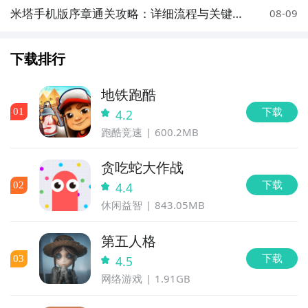
米塔手机版序章通关攻略：详细流程与关键技
08-09
巧
下载排行
地铁跑酷
下载
0
1
4.2
跑酷竞速
600.2MB
贪吃蛇大作战
下载
0
2
4.4
休闲益智
843.05MB
第五人格
下载
0
3
4.5
网络游戏
1.91GB
通过上面的游戏介绍和图片，可能大家对全是广告的游