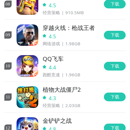
下载
0
8
4.5
经营策略
910.5MB
穿越火线：枪战王者
下载
0
9
4.5
网络游戏
1.98GB
QQ飞车
下载
10
4.4
跑酷竞速
1.96GB
植物大战僵尸2
全是广告的游戏2什么时候公测？公测
时间提前预知，有
下载
11
4.3
三大方法，下边就让九游独家来为您揭秘吧！
经营策略
2.03GB
方法一： 关注九游全是广告的游戏2大事件
金铲铲之战
步骤1：
百度搜索
“
九游全是广告的游戏2
”
专区
；
下载
12
4.8