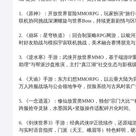
1. 《原神》：开放世界冒险MMORPG，玩家扮演“
联机协同挑战深渊螺旋与世界Boss，持续更新剧情与
2. 《崩坏：星穹铁道》：回合制策略RPG网游，以
时好友助战与模拟宇宙联机挑战，美术融合赛博朋克与
3. 《逆水寒》手游：武侠开放世界MMO，基于端游IP
助理”与帮派沙盘推演，主打“真江湖”社交生态与影视级
4. 《天谕》手游：东方幻想MMORPG，以云垂大
万人跨服战场与公会领地争夺，捏脸系统与古风时装广
5. 《一念逍遥》：修仙放置类MMO，独创“宗门大比
跨服抢夺灵脉，水墨国风+竖版操作适配碎片化时间。

6. 《剑侠世界3》手游：经典武侠IP正统续作，还
与实时语音指挥，门派（天王、峨眉等）特色鲜明，硬