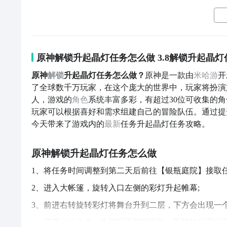
原神解锁升起晶灯任务怎么做 3.8解锁升起晶
原神
解锁
升起晶灯任务怎么做？
原神是一款由
米哈游
开
了全球数千万玩家，在这个庞大的世界中，玩家将扮演
人，游戏的
角色
系统丰富多彩，有超过30位可收集的
玩家可以根据喜好和需求组建自己的冒险队伍。通过提
今天带来了游戏内的
最新
任务升起晶灯任务攻略。
原神解锁升起晶灯任务怎么做
1、将任务时间调整到第二天后前往【银瓶庭院】接取
2、进入大帐篷，旋转入口左侧的彩灯升起帷幕;
3、前进右转旋转彩灯将舞台升到二层，下方会出现一
4、顺着
楼梯
上去，先旋转面前的彩灯，再旋转对面的