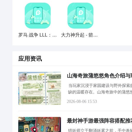
原神解锁升起晶灯任务怎么过 解锁升起晶灯任
罗马 战争 LLL： 升起 帝国 的 罗马
大力神升起 - 箭射擊
原神在更新了3.8版本之后，游戏中新增了很多的全新
大家还不知道这个任务该如何完成的话，那下面小编给
哦。
应用资讯
2. 之后沿着道路，前往北方的密林，并进入游园
原神3.8解锁升起晶灯任务
解密
攻略
1、将任务时间调整到第二天后前往【银瓶庭院】接取
山海奇旅蒲悠悠角色介绍与
2、进入大帐篷，旋转入口左侧的彩灯升起帷幕;
当玩家沉浸于家园建设与野外探索
缺的温暖存在。山海奇旅中的蒲悠
3、前进右转旋转彩灯将舞台升到二层，下方会出现一
细腻的经营感知与自然亲和的人设
2026-08-06 15:53
4、顺着
楼梯
上去，先旋转面前的彩灯，再旋转对面的
最封神手游最强阵容搭配推
猎妖师立于翻涌妖雾之前，手中卷