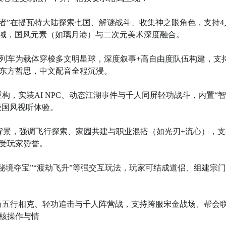
旅行者”在提瓦特大陆探索七国、解谜战斗、收集神之眼角色，支持4
区域，国风元素（如璃月港）与二次元美术深度融合。

银河列车为载体穿梭多文明星球，深度叙事+高自由度队伍构建，支
东方哲思，中文配音全程沉浸。

重构，实装AI NPC、动态江湖事件与千人同屏轻功战斗，内置“
国风视听体验。

陆为背景，强调飞行探索、家园共建与职业混搭（如光刃+流心），
受玩家赞誉。

”“秘境夺宝”“渡劫飞升”等强交互玩法，玩家可结成道侣、组建宗
原端游五行相克、轻功追击与千人阵营战，支持跨服宋金战场、帮会
核操作与情