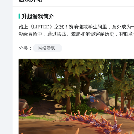
升起
游戏
简介
踏上《LIFTED》之旅！扮演懒散学生阿里，意外成
影级冒险中，通过摆荡、攀爬和解谜穿越历史，智胜竞
分类
：
网络游戏