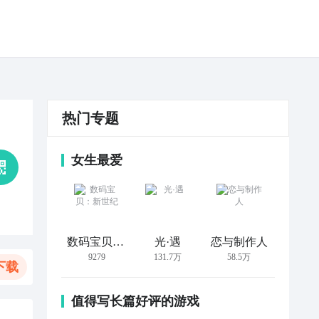
热门专题
女生最爱
数码宝贝：新世纪
光·遇
恋与制作人
9279
131.7万
58.5万
下载
值得写长篇好评的游戏