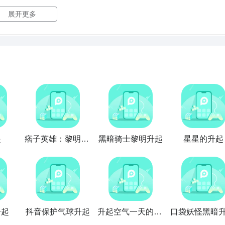
道路还可以获得宝箱;
展开更多
口处调整彩灯进入左边的先成图，从先成图来到对面
放置
彩镜并
成该阶段的任务了。
还不太清楚。下面给大家带来原神解锁并升起晶灯攻略，还不清
起
痞子英雄：黎明升起
黑暗骑士黎明升起
星星的升起
升起
抖音保护气球升起
升起空气一天的气球