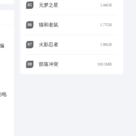
元梦之星
0
5
1.44GB
猫和老鼠
0
6
1.77GB
火影忍者
0
7
1.96GB
编
部落冲突
0
8
910.5MB
的电