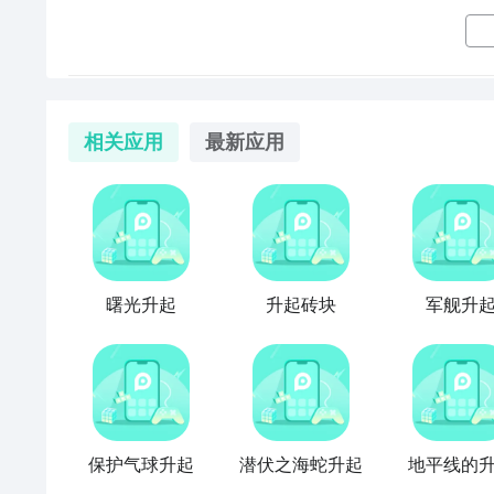
5、完成先成图周返回入口处把彩镜放入，出现往上走的
6、向上走到第三层，先调整左侧的彩灯，然后回到入
彩灯完成
解密
。
解锁并升起晶灯怎么做 解锁并升起晶灯
7、最后从
帐篷
里离开，返回银瓶庭院交付任务即可完
相关应用
最新应用
原神3.8
解锁
并升起晶灯这里怎么做呢？可能很多玩家
里怎么完成的小伙伴一起来了解一下吧。
解锁并升起晶灯攻略
解锁并升起晶灯：
1. 调整时间至第二天，来到银瓶庭院，对话开启任务
曙光升起
升起砖块
军舰升
保护气球升起
潜伏之海蛇升起
地平线的