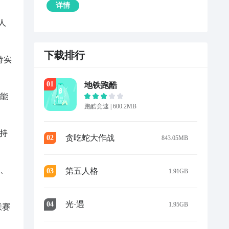
详情
人
下载排行
持实
0
1
地铁跑酷
智能
跑酷竞速
|
600.2MB
支持
贪吃蛇大作战
0
2
843.05MB
门、
第五人格
0
3
1.91GB
光·遇
0
4
1.95GB
联赛