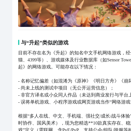
与“升起”类似的游戏
目前不存在名为《升起》的知名中文手机网络游戏，经全面检
猫、4399等）、游戏媒体及行业数据库（如Sensor T
起》的网络游戏。可能存在以下情况：

- 名称记忆偏差（如混淆为《原神》《明日方舟》《崩坏：
- 尚未上线的测试中项目（无公开运营信息）；  

- 非官方译名或小众同人作品（未达到商业发行与平台上架
- 误将单机游戏、小程序游戏或网页游戏当作“网络游戏”
根据“多人在线、中文、手机端、强社交/成长/战斗体
时协作、国风美术），现为您精选**10款真实存在、
戏”定义（需联网、含PvE/PvP、支持公会/组队/跨