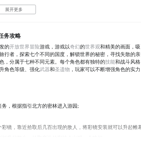
展开更多
灯任务攻略
发的
开放世界
冒险
游戏，游戏以
奇幻
的
世界观
和精美的画面，吸
旅行者，探索七个不同的国度，解锁世界的秘密，寻找失散的亲
角色，分属于七种不同元素。每个角色都有独特的
技能
和战斗风格
升角色等级、强化
武器
和
圣遗物
，玩家可以不断增强角色的实力
任务，根据指引北方的密林进入游园;
个彩镜，靠近拾取后几百出现的敌人，将彩镜安装就可以升起帷幕
彩灯升起舞台，拾取旁边的彩镜会出现一个映灯;