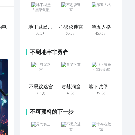
的电
地下城堡2:黑暗觉醒
不思议迷宫
第五人格
35.5万
35.5万
453.3万
不到地牢非勇者
不思议迷宫
贪婪洞窟
地下城堡2:黑暗觉醒
35.5万
4.5万
35.5万
不可预料的下一步