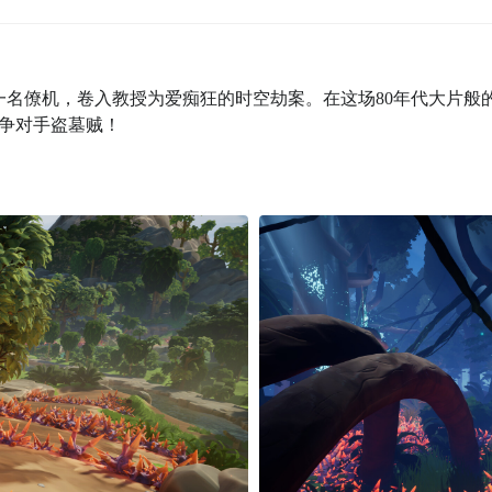
为一名僚机，卷入教授为爱痴狂的时空劫案。在这场80年代大片般
争对手盗墓贼！