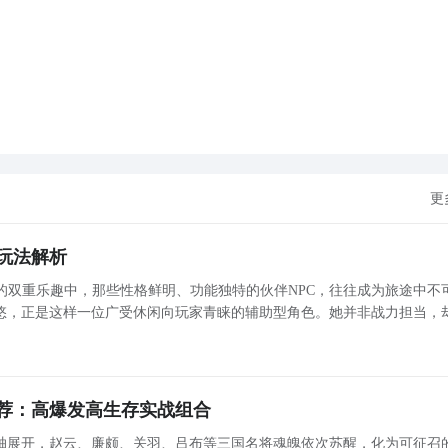
展开更多
务解谜攻略
任务，现在不少玩家们都是卡在了
解锁
升起晶灯这个任务上了，
大家带来的便是相关的攻略了，大家可以根据攻略去完成一下任
更
任务，根据指引北方的密林进入游园;
玩法解析
的双重乐趣中，那些性格鲜明、功能独特的伙伴NPC，往往成为旅途中不
悠，正是这样一位广受休闲向玩家青睐的辅助型角色。她并非战力担当，
个彩镜，靠近拾取后几百出现的敌人，将彩镜安装就可以升起帷幕
，悄然提升日常体验的舒适度与沉浸感。下文将从出身背景、视觉设计、
彩灯升起舞台，拾取旁边的彩镜会出现一个映灯;
机制
荐：高爆发高生存实战组合
轴展开，赵云、廉颇、关羽、吕布等三国名将魂魄依次苏醒，化为可征召