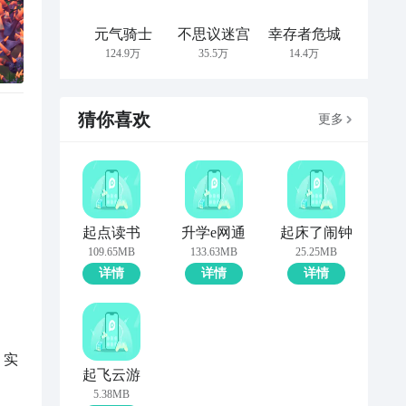
元气骑士
不思议迷宫
幸存者危城
124.9万
35.5万
14.4万
猜你喜欢
更多
起点读书
升学e网通
起床了闹钟
109.65MB
133.63MB
25.25MB
详情
详情
详情
、实
起飞云游
5.38MB