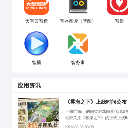
天智云智造
智器阅读（智阅）
智景
智播
智办事
应用资讯
《雾海之下》上线时间公布
当前市面上的同类游戏同质化现象
玩家关注《雾海之下》的正式上线
险”为叙事与玩法双核心，构建出别
2026-08-08 03:39