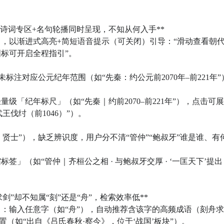
诗词专区+名句轮播同时呈现，不知从何入手**  

层」，以渐进式高亮+简短语音提示（可关闭）引导：“滑动查看朝
图标可开启全程指引”。

未标注对应公元纪年范围（如“先秦：约公元前2070年–前221年”
量级「纪年标尺」（如“先秦｜约前2070–前221年”），点击可
伐纣（前1046）”）。

夷｜贤士”），缺乏辨识度，用户分不清“管仲”“鲍叔牙”谁是谁、有
签」（如“管仲｜齐桓公之相 · 与鲍叔牙交厚 · ‘一匡天下’提出
”却不知属“刻”还是“舟”，检索效率低**  

想」：输入任意字（如“舟”），自动推荐含该字的高频成语（刻舟求
如“出自《吕氏春秋·察今》，位于‘战国’板块”）。
