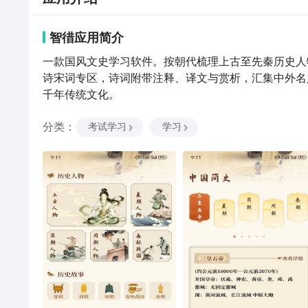
智徣
应用
简介
一款国风文史学习软件。按朝代梳理上古至先秦历史人
诗宋词专区，诗词附带注释、译文与赏析，汇集中外名
千年传统文化。
分类
：
考试学习
学习