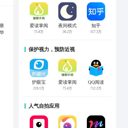
唐
爱读掌阅
夜间模式
知乎
75.4万
30.2万
517.3万
华
保护视力，预防近视
护眼宝
爱读掌阅
QQ阅读
219.1万
75.4万
712.2万
人气自拍应用