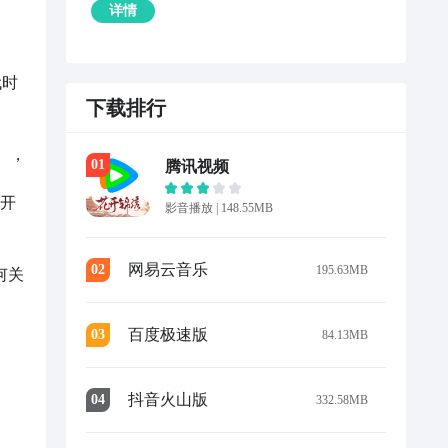
详情
代时
下载排行
），
0
1
腾讯视频
展开
影音播放
|
148.55MB
网易云音乐
0
2
195.63MB
何关
百度极速版
0
3
84.13MB
抖音火山版
0
4
332.58MB