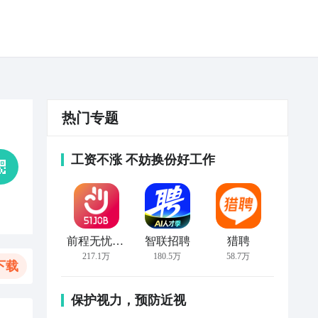
热门专题
工资不涨 不妨换份好工作
前程无忧51Job
智联招聘
猎聘
217.1万
180.5万
58.7万
下载
保护视力，预防近视