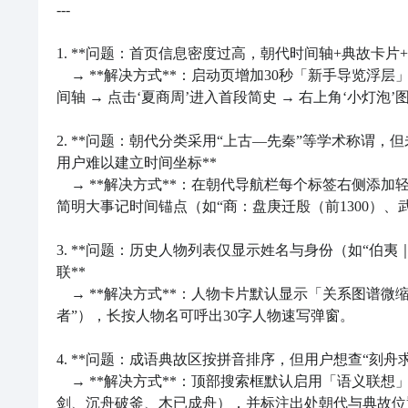
---

1. **问题：首页信息密度过高，朝代时间轴+典故卡片+
　→ **解决方式**：启动页增加30秒「新手导览浮
间轴 → 点击‘夏商周’进入首段简史 → 右上角‘小灯泡’
2. **问题：朝代分类采用“上古—先秦”等学术称谓，但
用户难以建立时间坐标**  

　→ **解决方式**：在朝代导航栏每个标签右侧添加轻
简明大事记时间锚点（如“商：盘庚迁殷（前1300）、武王
3. **问题：历史人物列表仅显示姓名与身份（如“伯
联**  

　→ **解决方式**：人物卡片默认显示「关系图谱微缩标
者”），长按人物名可呼出30字人物速写弹窗。

4. **问题：成语典故区按拼音排序，但用户想查“刻舟求剑
　→ **解决方式**：顶部搜索框默认启用「语义联
剑、沉舟破釜、木已成舟），并标注出处朝代与典故位置（