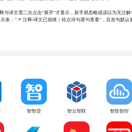
释与译文需二次点击“展开”才显示，新手易忽略或误以为无注解** 
提示条：“📌 注释/译文已就绪｜轻点诗句逐句查看”，且首句默认
控
智智贷
智云智联
智投智控