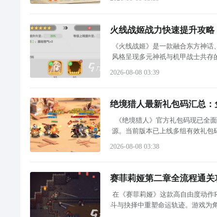
火线战姬战力快速提升攻略
《火线战姬》是一款融合东方神话
风格呈现多元神祇与机甲战士共存
制与定位属性，在实战中需依据敌方
2026-08-08 03:39
绝境猎人最新礼包码汇总：
《绝境猎人》官方礼包码现已全
源。当前版本已上线多组有效礼包
通用码外，每逢重要节日或游戏内大型活
2026-08-08 03:38
赛菲莉娅第二章全流程通关攻
在《赛菲莉娅》这款高自由度动作
斗与抉择中重塑命运轨迹。游戏为角
格迥异的流派体系。第二章作为早