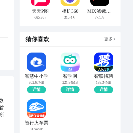
天天P图
相机360
MIX滤镜大师
665.9万
315.4万
77.1万
猜你喜欢
更多
智慧中小学
智学网
智联招聘
302.67MB
221.84MB
138.34MB
详情
详情
详情
数
首
所
智行火车票
81.54MB