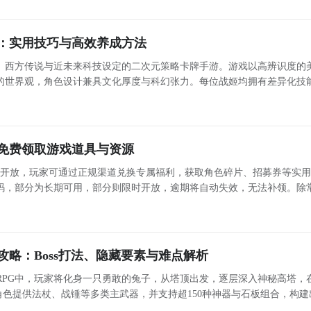
：实用技巧与高效养成方法
、西方传说与近未来科技设定的二次元策略卡牌手游。游戏以高辨识度的
的世界观，角色设计兼具文化厚度与科幻张力。每位战姬均拥有差异化技
阵容灵活调整站位与技能释放节奏，强调策略深度与即时应变能力。 战力成
长
免费领取游戏道具与资源
面开放，玩家可通过正规渠道兑换专属福利，获取角色碎片、招募券等实
码，部分为长期可用，部分则限时开放，逾期将自动失效，无法补领。除
动，官方还会同步推出限定礼包码，助力玩家快速成长。 最新礼包码汇
总与
略：Boss打法、隐藏要素与难点解析
RPG中，玩家将化身一只勇敢的兔子，从塔顶出发，逐层深入神秘高塔，
色提供法杖、战锤等多类主武器，并支持超150种神器与石板组合，构建
期关键章节，不仅是玩法机制全面展开的起点，更承载着宝箱系统解锁、