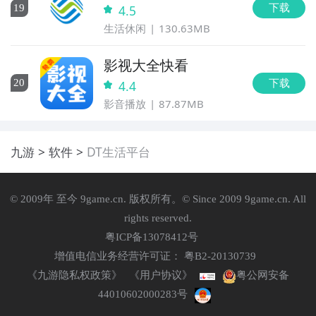
下载
19
4.5
生活休闲
130.63MB
影视大全快看
下载
20
4.4
影音播放
87.87MB
九游
软件
DT生活平台
© 2009年 至今 9game.cn. 版权所有。© Since 2009 9game.cn. All
rights reserved.
粤ICP备13078412号
增值电信业务经营许可证： 粤B2-20130739
《九游隐私权政策》
《用户协议》
粤公网安备
44010602000283号