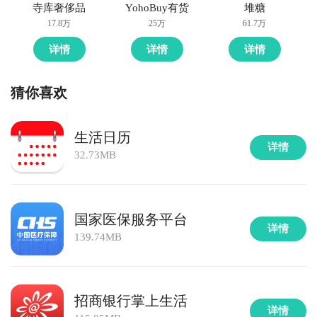
寺库奢侈品
YohoBuy有货
堆糖
17.8万
25万
61.7万
详情
详情
详情
猜你喜欢
生活日历
详情
32.73MB
国家医保服务平台
详情
139.74MB
招商银行掌上生活
详情