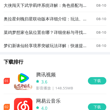
大侠闯天下武学羁绊系统详解：角色搭配与技
08-10
能联动攻略
奥拉星剑魄归星联动版本详细介绍：玩法、角
08-10
色与更新内容
菜鸡梦想家仓鼠位置在哪？详细坐标与寻找攻
08-10
略
梦幻新诛仙轻享境界突破玩法详解：快速提升
08-10
角色实力的实用指南
下载排行
腾讯视频
下载
0
1
3.6
影音播放
148.55MB
网易云音乐
下载
0
2
4.0