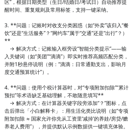
区”，根据日期类型（生日/结婚日/考试日）自动推荐提
醒时间、重复规则及常用标签，支持一键采纳。

3. **问题：记账时对收支分类困惑（如“外卖”该归入“餐
饮”还是“生活服务”？“网约车”属于“交通”还是“出行”？）
**  

　→ 解决方式：记账输入框旁设“智能分类提示”——输
入关键词（如“美团”“滴滴”）即实时推荐高频匹配分类，
并附1秒悬停说明（例：“滴滴：日常通勤支出，影响月
度交通预算统计”）。

4. **问题：使用个税计算器时，对“专项附加扣除”“累计
预扣”等术语缺乏基础理解，不敢随意填写**  

　→ 解决方式：在计算器关键字段旁添加“？”图标，点
击后弹出「小白解释卡」：用生活化类比说明（如“专项
附加扣除 ≈ 国家允许你先从工资里‘减掉’的养娃/房贷/赡
养老人费用”），并提供默认示例数据供一键填充体验。
