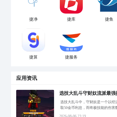
捷净
捷库
捷鱼
捷算
捷服务
应用资讯
选技大乱斗守财奴流派最强
选技大乱斗中，守财奴是一个以经济
取50金币利息，而终极技能的伤
的关键，在于精准把控资源节奏、
2026-08-06 23:19