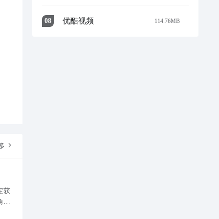
优酷视频
0
8
114.76MB
多
定获
角色
系统