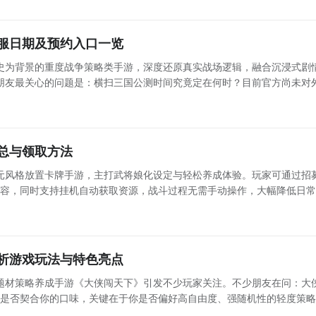
服日期及预约入口一览
史为背景的重度战争策略类手游，深度还原真实战场逻辑，融合沉浸式剧
朋友最关心的问题是：横扫三国公测时间究竟定在何时？目前官方尚未对
试节奏稳步推进，各项系统优化、数值平衡及服务器压力测试正有序开展
下为最
总与领取方法
元风格放置卡牌手游，主打武将娘化设定与轻松养成体验。玩家可通过招
阵容，同时支持挂机自动获取资源，战斗过程无需手动操作，大幅降低日
绘、动态特效及特色语音，部分角色还配备标志性大翅膀视觉设计，配合
可解锁的
析游戏玩法与特色亮点
题材策略养成手游《大侠闯天下》引发不少玩家关注。不少朋友在问：大
它是否契合你的口味，关键在于你是否偏好高自由度、强随机性的轻度策
目前可在九游app提前预约，锁定首发福利。【大侠闯天下】最新版预约/下