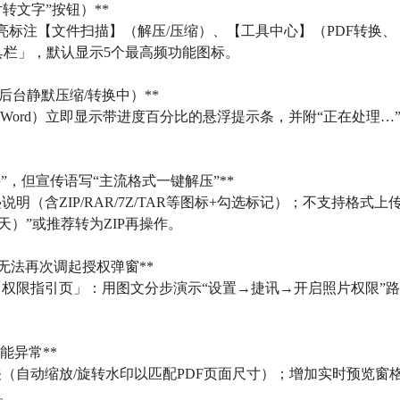
文字”按钮）**  

亮标注【文件扫描】（解压/压缩）、【工具中心】（PDF转换、
具栏」，默认显示5个最高频功能图标。

静默压缩/转换中）**  

Word）立即显示带进度百分比的悬浮提示条，并附“正在处理…
持”，但宣传语写“主流格式一键解压”**  

（含ZIP/RAR/7Z/TAR等图标+勾选标记）；不支持格式上
）”或推荐转为ZIP再操作。

法再次调起授权弹窗**  

「权限指引页」：用图文分步演示“设置→捷讯→开启照片权限”路
常**  

（自动缩放/旋转水印以匹配PDF页面尺寸）；增加实时预览窗

