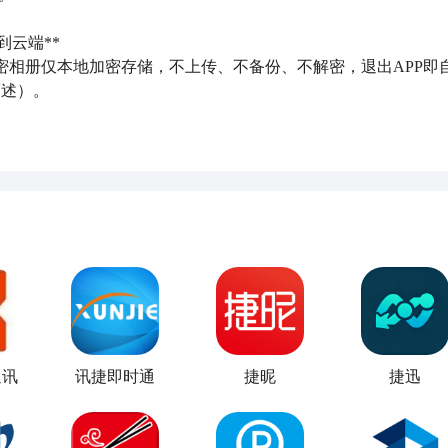
端**  

密相册仅本地加密存储，不上传、不备份、不解密，退出APP即
述）。

通讯
讯捷即时通
捷昵
捷迅