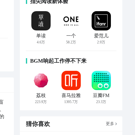
指尖阅读新体验
单读
一个
爱范儿
4.6万
58.2万
2.9万
BGM响起工作停不下来
荔枝
喜马拉雅
豆瓣FM
盲
223.9万
1395.7万
23.3万
、
的
猜你喜欢
更多