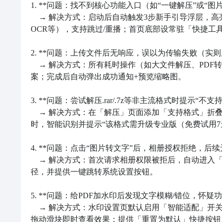
1. **问题：找不到核心功能入口（如“一键解压”或“图片转
　→ 解决方式：启动后自动触发3步新手引导浮层，高
OCR等），支持跳过/重播；首页底部设常驻「快捷工
2. **问题：上传文件后无响应，误以为传输失败（实则后台
　→ 解决方式：所有耗时操作（如大文件解压、PDF转
案；完成后自动弹出成功通知+预览缩略图。

3. **问题：尝试解压.rar/.7z等非主流格式时提示“不支
　→ 解决方式：在「解压」页面添加「支持格式」折叠说明
时，智能识别并提示“该格式需升级专业版（免费试用7天
4. **问题：点击“图片转文字”后，相册授权拒绝，后续无
　→ 解决方式：首次请求相册权限被拒后，自动进入
径，并提供一键跳转系统设置按钮。

5. **问题：给PDF加水印后发现文字模糊/错位，怀疑功能异
　→ 解决方式：水印设置页默认启用「智能适配」开关
拖动滑块即时查看效果；提供「重置为默认」快捷按钮。