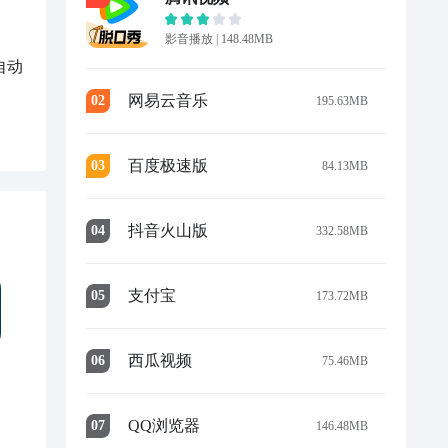
影音播放
|
148.48MB
自动
网易云音乐
0
2
195.63MB
百度极速版
0
3
84.13MB
抖音火山版
0
4
332.58MB
支付宝
0
5
173.72MB
西瓜视频
0
6
75.46MB
QQ浏览器
0
7
146.48MB