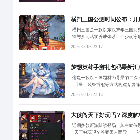
横扫三国公测时间公布：开
横扫三国是一款以东汉末年三国历
绎与多元武将养成体系。不少玩家
布确切上线日期，但整体研发与测
2026-08-06 23:17
梦想英雄手游礼包码最新汇
这是一款以三国题材为背景的二次
升星、装备搭配等方式构建专属
担。游戏内每位武将均拥有独立立
2026-08-06 23:16
大侠闯天下好玩吗？深度解
近期多款新游陆续登场，其中武侠
天下好玩吗？答案因人而异——
法。本作定档8月25日正式上线，