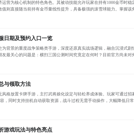
运营为核心机制的特色角色。其被动技能允许玩家在持有1000金币时稳
害数值则直接随当前持有金币量线性提升，具备极强的滚雪球能力。掌握该
合理规划技能协同路径，并在不同阶段做出适配性强的战术选择。下文将
服日期及预约入口一览
史为背景的重度战争策略类手游，深度还原真实战场逻辑，融合沉浸式剧
朋友最关心的问题是：横扫三国公测时间究竟定在何时？目前官方尚未对
试节奏稳步推进，各项系统优化、数值平衡及服务器压力测试正有序开展
下为最
总与领取方法
元风格放置卡牌手游，主打武将娘化设定与轻松养成体验。玩家可通过招
阵容，同时支持挂机自动获取资源，战斗过程无需手动操作，大幅降低日
绘、动态特效及特色语音，部分角色还配备标志性大翅膀视觉设计，配合
可解锁的
析游戏玩法与特色亮点