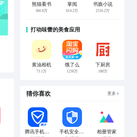
熊猫看书
掌阅
书旗小说
366.6万
614.2万
2516.2万
打动味蕾的美食应用
黄油相机
饿了么
下厨房
73.1万
1250万
188万
猜你喜欢
更多
腾讯手机管家
手机安全管家
相册管家