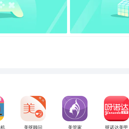
相机
美呀顾问
美管家
呀诺达美甲