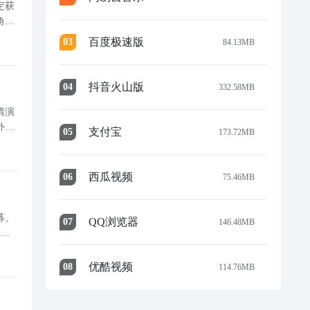
定获
角色
系统
百度极速版
0
3
84.13MB
抖音火山版
0
4
332.58MB
情演
外公
支付宝
0
5
173.72MB
。以
西瓜视频
0
6
75.46MB
募、
QQ浏览器
0
7
146.48MB
常负
多套
优酷视频
0
8
114.76MB