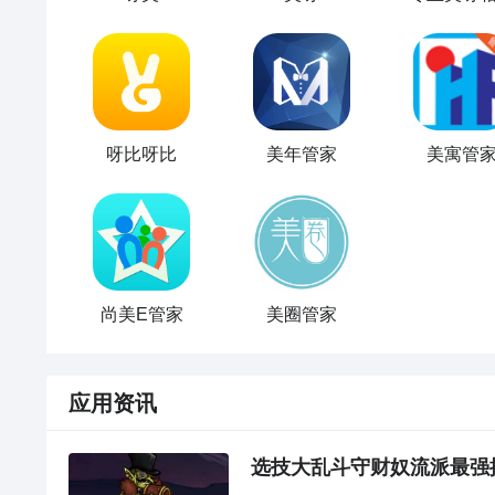
呀比呀比
美年管家
美寓管
尚美E管家
美圈管家
应用资讯
选技大乱斗守财奴流派最强