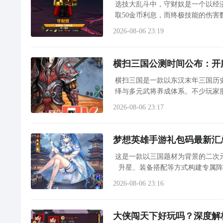
选技大乱斗中，守财奴是一个以经济
取50金币利息，而终极技能的伤
的关键，在于精准把控资源节奏、
2026-08-06 23:19
横扫三国公测时间公布：开
横扫三国是一款以东汉末年三国历
绎与多元武将养成体系。不少玩家
布确切上线日期，但整体研发与测
2026-08-06 23:17
梦想英雄手游礼包码最新汇
这是一款以三国题材为背景的二次
升星、装备搭配等方式构建专属
担。游戏内每位武将均拥有独立立
2026-08-06 23:16
大侠闯天下好玩吗？深度解