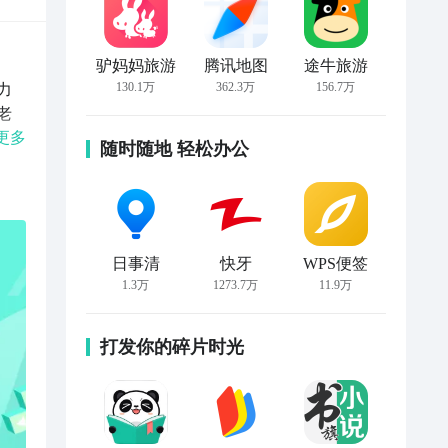
驴妈妈旅游
腾讯地图
途牛旅游
130.1万
362.3万
156.7万
力
老
派
更多
随时随地 轻松办公
台
系统
任务
效
内一
日事清
快牙
WPS便签
义的
1.3万
1273.7万
11.9万
走
打发你的碎片时光