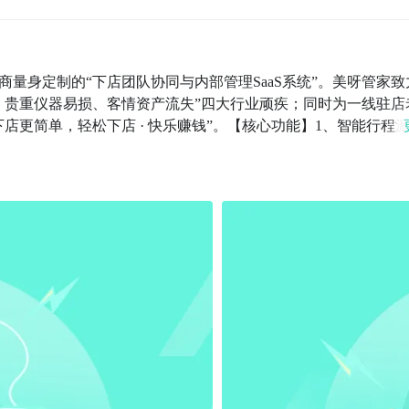
量身定制的“下店团队协同与内部管理SaaS系统”。美呀管家致
、贵重仪器易损、客情资产流失”四大行业顽疾；同时为一线驻店
店更简单，轻松下店 · 快乐赚钱”。【核心功能】1、智能行程
周期，系统一键极速派单。行程任务直达手机，去哪家店、带哪
，手工费自动算差旅报销必须与系统行程强制绑定，杜绝虚报；
，让财务算账不再扯皮。3、下店SOP与防损监管员工跟着系统
铺垫记录。贵重仪器发往下一站前强制进行“打包拍照”验收，有
总部企划部在PC端统一上传高转化营销物料。前线老师在APP
人人皆是营销特种兵。5、实战复盘与下沉客情留存取消形式主
店操作的所有终端客户档案永久保存在公司系统内，员工离职带不