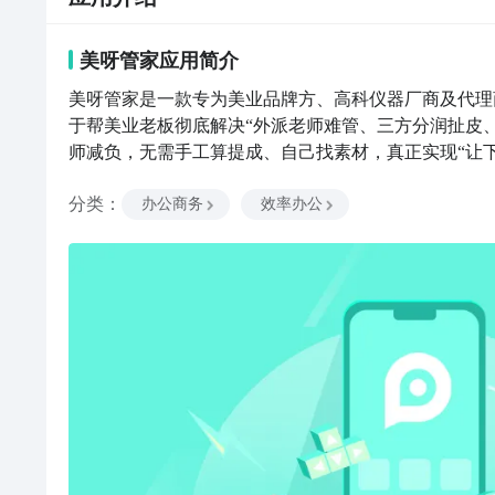
美呀管家
应用
简介
美呀管家是一款专为美业品牌方、高科仪器厂商及代理商
于帮美业老板彻底解决“外派老师难管、三方分润扯皮
师减负，无需手工算提成、自己找素材，真正实现“让下
单，告别排班冲突综合门店需求、老师档期与仪器流转
分类
：
机器、目标业绩是多少，一目了然。2、业财一体管控
办公商务
效率办公
自动核对单次下店的合作商户分润、老师提成与手工费
清单执行：到店定位打卡、上传术前对比照、填写客情
降低物流损坏率。4、企划营销弹药库，小白一秒变销冠
键即可将朋友圈文案、短视频、拓客海报转发给客户，
考试，通过“每日打卡与复盘”追踪新兵成长。老师下
客户。流水的下店老师，铁打的美呀管家！