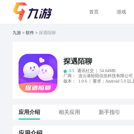
首页
游戏
九游
软件
探遇陌聊
探遇陌聊
通讯社交
|
54.64MB
3.5
厂商
：
连云港轻陌信息科技有限公司
|
版本：
1.0.6
要求：
Android
5.0
以
应用
介绍
相关应用
新手指引
应用
介绍