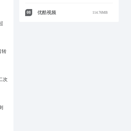
优酷视频
0
8
114.76MB
起
音转
二次
则