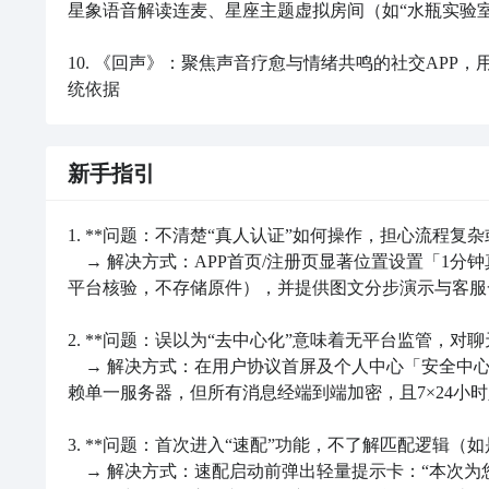
星象语音解读连麦、星座主题虚拟房间（如“水瓶实验室
10. 《回声》：聚焦声音疗愈与情绪共鸣的社交AP
统依据
新手指引
1. **问题：不清楚“真人认证”如何操作，担心流程复杂或
　→ 解决方式：APP首页/注册页显著位置设置「1
平台核验，不存储原件），并提供图文分步演示与客服
2. **问题：误以为“去中心化”意味着无平台监管，对聊天
　→ 解决方式：在用户协议首屏及个人中心「安全中
赖单一服务器，但所有消息经端到端加密，且7×24小时
3. **问题：首次进入“速配”功能，不了解匹配逻辑（如
　→ 解决方式：速配启动前弹出轻量提示卡：“本次