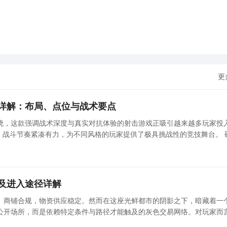
更
详解：布局、点位与战术要点
晓，这款强调战术深度与真实对抗体验的射击游戏正吸引越来越多玩家投
，战斗节奏紧凑有力，为不同风格的玩家提供了极具挑战性的竞技舞台。 
向：地图设计逻辑解析 本作地图以战术功能性为核心出发点，涵盖硬核对枪、经典爆破、团队协作
及进入途径详解
、商铺合规，物资供应稳定。然而在这座光鲜都市的阴影之下，暗藏着一
公开场所，而是依赖特定条件与路径才能触及的灰色交易网络。对玩家而
手中积压大量闲置赃物亟待变现时，黑市便成为关键资源获取与资产转化