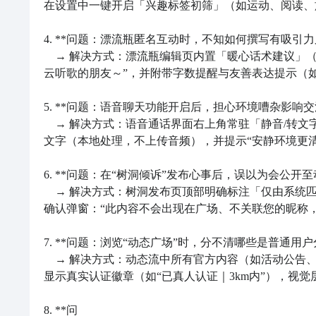
在设置中一键开启「兴趣标签初筛」（如运动、阅读、
4. **问题：漂流瓶匿名互动时，不知如何撰写有吸引力
　→ 解决方式：漂流瓶编辑页内置「暖心话术建议」（非
云听歌的朋友～”，并附带字数提醒与友善表达提示（如
5. **问题：语音聊天功能开启后，担心环境嘈杂影响交
　→ 解决方式：语音通话界面右上角常驻「静音/转
文字（本地处理，不上传音频），并提示“安静环境更清晰
6. **问题：在“树洞倾诉”发布心事后，误以为会公开至动
　→ 解决方式：树洞发布页顶部明确标注「仅由系统
确认弹窗：“此内容不会出现在广场、不关联您的昵称，
7. **问题：浏览“动态广场”时，分不清哪些是普通用户
　→ 解决方式：动态流中所有官方内容（如活动公告
显示真实认证徽章（如“已真人认证｜3km内”），视觉
8. **问