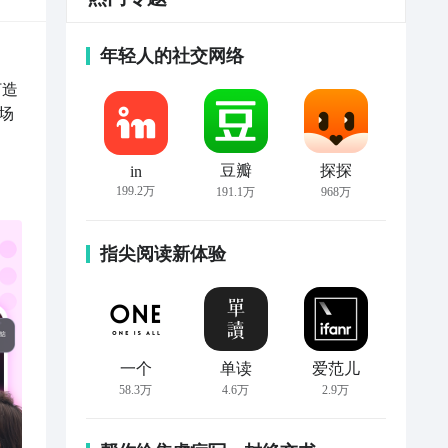
年轻人的社交网络
打造
场
豆瓣
探探
in
199.2万
191.1万
968万
指尖阅读新体验
一个
单读
爱范儿
58.3万
4.6万
2.9万