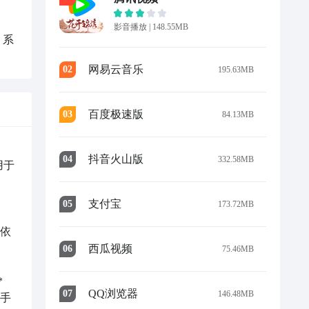
影音播放
|
148.55MB
，系
网易云音乐
0
2
195.63MB
百度极速版
0
3
84.13MB
抖音火山版
0
4
332.58MB
用于
支付宝
0
5
173.72MB
不依
西瓜视频
0
6
75.46MB


QQ浏览器
0
7
146.48MB
新手