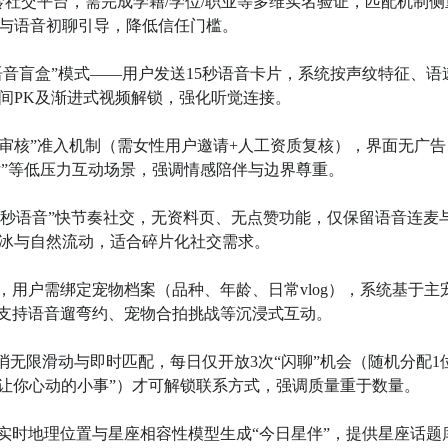
熟龄社交平台，需完成学籍/学位/职业等多维实名验证，匹配机制侧
与语音初聊引导，降低信任门槛。

“语音盲盒”模式——用户发送15秒语音卡片，系统按声纹特征、语
PK及渐进式视频解锁，强化听觉连接。

双重审核”准入机制（需女性用户邀请+人工资质复核），界面无广告
话”等低压力互动场景，强调情感陪伴与边界尊重。

·60秒语音”快节奏社交，无资料页、无点赞功能，仅保留语音连麦
冰与自然流动，适合碎片化社交需求。

台，用户需绑定宠物档案（品种、年龄、日常vlog），系统基于主
支持语音遛弯约、宠物合拍挑战等沉浸式互动。

，取消无限滑动与即时匹配，每日仅开放3次“闪聊”机会（随机分配1
让你心动的小事”）才可解锁联系方式，强调质量重于数量。

于实时地理位置与星座相容性模型生成“今日星伴”，提供星座话题