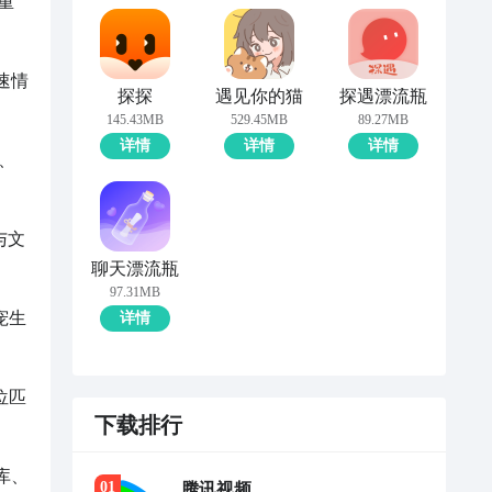
重
速情
探探
遇见你的猫
探遇漂流瓶
145.43MB
529.45MB
89.27MB
详情
详情
详情
、
与文
聊天漂流瓶
97.31MB
宠生
详情
位匹
下载排行
库、
0
1
腾讯视频