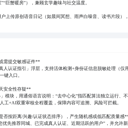
”“巨蟹暖房”），兼顾玄学趣味与社交温度。

P，用户上传原创语音日记（如晨间冥想、雨声白噪音、读书片段）
需提交敏感证件**  

分钟真人认证指引」浮层，支持活体检测+身份证信息脱敏处理（仅
一键入口。

安全性存疑**  

心」模块，用通俗语言说明：“去中心化”指匹配算法独立运行、
人工+AI双重审核全程覆盖，保障内容可追溯、风险可拦截。

是否按距离/兴趣/认证状态排序），产生随机感或低匹配质量感**  
为您优先推荐同城、已完成真人认证、近期活跃的用户”，并允许