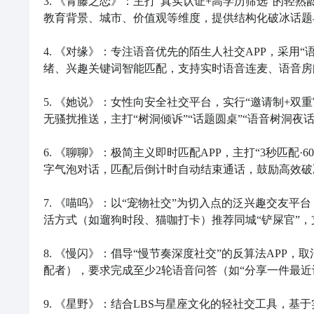
3. 《青藤之恋》：主打“真实认证+高学历筛选”的轻
教育背景、城市、价值观等维度，提供结构化破冰话题
4. 《对缘》：专注语音优先的陌生人社交APP，采用
绪、兴趣关键词智能匹配，支持实时语音连麦、语音房间
5. 《她说》：女性向安全社交平台，实行“邀请制+
无骚扰推送，主打“树洞倾诉”“话题圆桌”“语音树洞夜
6. 《聊聊》：极简主义即时匹配APP，主打“3秒匹配
字气泡对话，匹配后倒计时自动结束通话，鼓励高效破
7. 《喵呜》：以“宠物社交”为切入点的泛兴趣交友平
活方式（如遛狗时段、猫咖打卡）推荐同城“铲屎官”，
8. 《慢闪》：倡导“慢节奏深度社交”的反算法APP
配者），要求完成至少2轮语音问答（如“分享一件最近
9. 《星野》：结合LBS与星座文化的轻社交工具，基