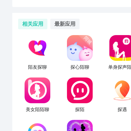
相关应用
最新应用
陌友探聊
探心陌聊
单身探声
美女陌陌聊
探陌
探遇