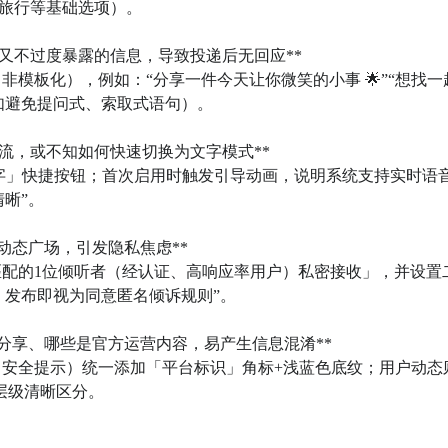
旅行等基础选项）。

又不过度暴露的信息，导致投递后无回应**  

模板化），例如：“分享一件今天让你微笑的小事 🌟”“想找一
避免提问式、索取式语句）。

流，或不知如何快速切换为文字模式**  

文字」快捷按钮；首次启用时触发引导动画，说明系统支持实时语
”。

态广场，引发隐私焦虑**  

匹配的1位倾听者（经认证、高响应率用户）私密接收」，并设置
发布即视为同意匿名倾诉规则”。

分享、哪些是官方运营内容，易产生信息混淆**  

、安全提示）统一添加「平台标识」角标+浅蓝色底纹；用户动态
层级清晰区分。
