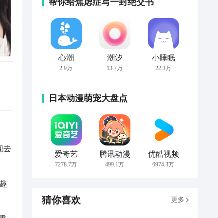
帮你给焦虑症写一封绝交书
心潮
潮汐
小睡眠
2.9万
13.7万
22.3万
日本动漫萌宠大盘点
现去
爱奇艺
腾讯动漫
优酷视频
7278.7万
499.1万
6974.3万
兴趣
猜你喜欢
更多