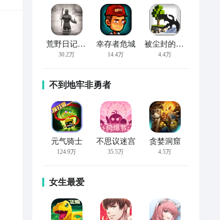
荒野日记：孤岛
幸存者危城
被尘封的故事
30.2万
14.4万
4.4万
不到地牢非勇者
元气骑士
不思议迷宫
贪婪洞窟
124.9万
35.5万
4.5万
女生最爱