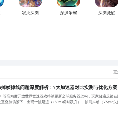
旅
寂灭深渊
深渊争霸
深渊觉醒
展开更多
供海量的精品游戏下载
，
矿工帽获得方法分享
入到游戏专区中，如图所示：如图所示，这样你就不用四处寻求
有大量的安卓手机游戏攻略。
掉落，以及深渊矿工帽的属性和装等一些内容，在这里小编为大
起来看看吧。
PP下载
【高速下载】
更
26掉帧掉线问题深度解析：7大加速器对比实测与优化方案
线6》等高精度开放世界竞速游戏持续更新全球服务器架构，玩家普遍反馈在
叠加场景下，出现**跳延迟（≥80ms瞬时跃升）、帧间抖动（VSync失
CP重传超时（联机断连）及晚高峰丢包率阶段性突破1.2%**等复
工最为直接方法哦，不知道大家有没有清楚的知道呢？想要了解