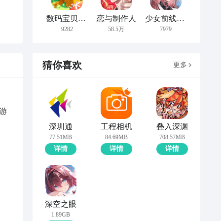
数码宝贝：新世纪
恋与制作人
少女前线：云图计划
9282
58.5万
7979
猜你喜欢
更多
游
。
深圳通
工程相机
叠入深渊
77.51MB
84.69MB
708.57MB
详情
详情
详情
深空之眼
1.89GB