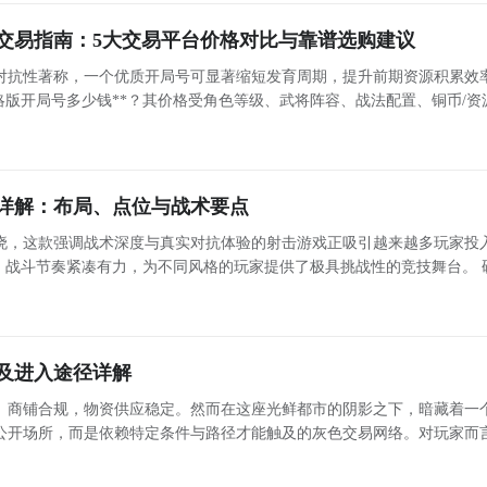
号交易指南：5大交易平台价格对比与靠谱选购建议
对抗性著称，一个优质开局号可显著缩短发育周期，提升前期资源积累效
略版开局号多少钱**？其价格受角色等级、武将阵容、战法配置、铜币/资
展开更多
026年主流交易平台中，账号估值趋于透明化，但平台在安全性、商品真
详解：布局、点位与战术要点
晓，这款强调战术深度与真实对抗体验的射击游戏正吸引越来越多玩家投
，战斗节奏紧凑有力，为不同风格的玩家提供了极具挑战性的竞技舞台。 
向：地图设计逻辑解析 本作地图以战术功能性为核心出发点，涵盖硬核对枪、经典爆破、团队协作
及进入途径详解
、商铺合规，物资供应稳定。然而在这座光鲜都市的阴影之下，暗藏着一
公开场所，而是依赖特定条件与路径才能触及的灰色交易网络。对玩家而
手中积压大量闲置赃物亟待变现时，黑市便成为关键资源获取与资产转化
心渠道