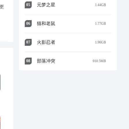
元梦之星
0
5
1.44GB
更
猫和老鼠
0
6
1.77GB
火影忍者
0
7
1.96GB
部落冲突
0
8
910.5MB
试
，究
公