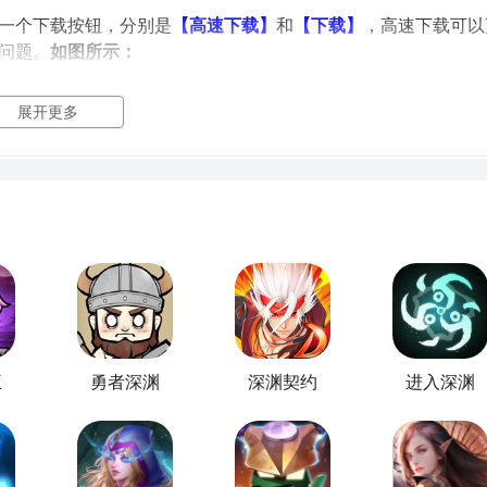
一个下载按钮，分别是
【高速下载】
和
【下载】
，高速下载可以
问题。
如图所示：
展开更多
道具体的公测时间，深渊矿工会经过封测、删档内测、不删档测
安卓或iOS版本，有很多玩家就会问小编
深渊矿工什么时候公测
道深渊矿工开放下载和公测的时间，你就可以最快知道深渊矿工
：
王
勇者深渊
深渊契约
进入深渊
#深渊矿工#《《《《《