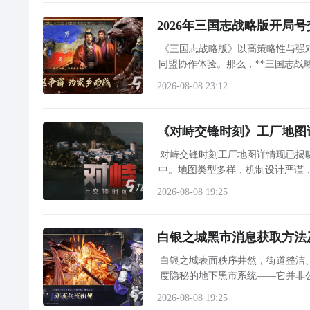
多精彩内容，不妨多多关注
九游深渊矿工
2026年三国志战略版开局
《三国志战略版》以高策略性与强
同盟协作体验。那么，**三国志战
量及赛季进度等多重因素影响。2
2026-08-08 23:12
深渊矿工帽介绍：
Miner's Hat of the Deep
《对峙交锋时刻》工厂地图
物品
等级
 44
对峙交锋时刻工厂地图详情现已揭
装备后绑定
中。地图类型多样，机制设计严谨
战术导
头部布甲
2026-08-08 19:25
52 点护甲
白银之城黑市消息获取方法
+10 精神
白银之城表面秩序井然，街道整洁
+17 智力
度隐秘的地下黑市系统——它并非
+7 耐力
当主线任务急需液态白银素材，或
2026-08-08 19:25
+4 敏捷