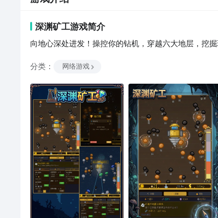
深渊矿工
游戏
简介
向地心深处进发！操控你的钻机，穿越六大地层，挖掘
分类
：
网络游戏