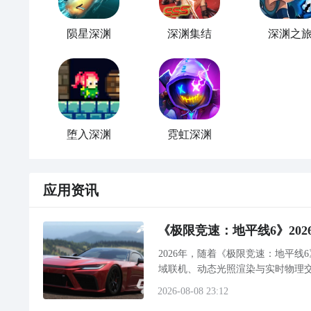
陨星深渊
深渊集结
深渊之
2
九游客户端
最直接的方法就是到九游APP进行下载，九游APP提
《魔兽世界怀旧服》深渊矿工帽怎么获得 深渊
在九游客户端搜索栏中输入深渊矿工进行搜索，点击进
堕入深渊
霓虹深渊
戏下载包，简简单单的两步你就可以安装了，同时​还
相信大家一直在寻找
魔兽
世界
怀旧服
的深渊矿工帽在哪
带来了WOW60怀旧服狱中的深渊矿工帽的属性介绍一
九游A
应用资讯
《极限竞速：地平线6》20
2026年，随着《极限竞速：地平
域联机、动态光照渲染与实时物理交互
致画面撕裂）、偶发性T
2026-08-08 23:12
好了，小编为大家大家提供了这两种教程是下载深渊矿