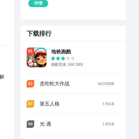
详情
下载排行
0
1
地铁跑酷
跑酷竞速
|
600.2MB
解
贪吃蛇大作战
0
2
843.05MB
第五人格
0
3
1.91GB
光·遇
0
4
1.95GB