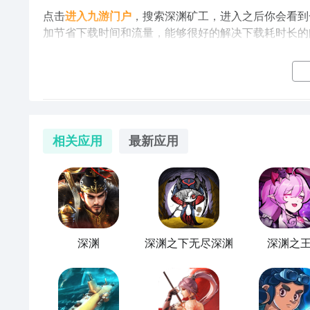
点击
进入九游门户
，搜索深渊矿工，进入之后你会看到
加节省下载时间和流量，能够很好的解决下载耗时长的
深渊矿工什么时候出 公测上线时间预告
相关应用
最新应用
导读：最近很多玩家都在关注深渊矿工这款手游，想知
到最终的公测等几个测试阶段，才会正式上线深渊矿工
竟
什么时候出
呢？今天小编就为大家提供如何快速地知
测时间了！
深渊矿工快速预约/下载地址（需优先下载九游APP）
深渊
深渊之下无尽深渊
深渊之
》》》》》