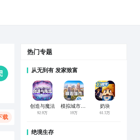
热门专题
从无到有 发家致富
创造与魔法
模拟城市：我是市长
奶块
92.9万
19万
61.5万
下载
绝境生存