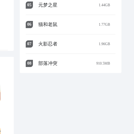
元梦之星
0
5
1.44GB
猫和老鼠
0
6
1.77GB
火影忍者
0
7
1.96GB
部落冲突
0
8
910.5MB
解