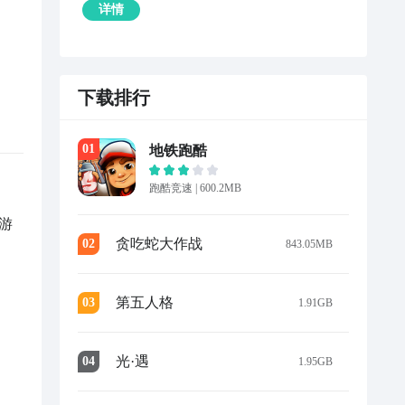
详情
下载排行
0
1
地铁跑酷
跑酷竞速
|
600.2MB
游
贪吃蛇大作战
0
2
843.05MB
。
第五人格
0
3
1.91GB
光·遇
0
4
1.95GB