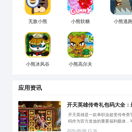
点击
进入九游门户
，搜索小熊餐厅，进入之后你会看到
加节省下载时间和流量，能够很好的解决下载耗时长的
无敌小熊
小熊软糖
小熊逃
小熊冰风谷
小熊高尔夫
应用资讯
开天英雄传奇礼包码大全：
开天英雄是一款单职业超变传奇类
码作为官方发放的重要福利载体，
微氪玩家顺利完成首轮转生流程
2026-08-08 15:36