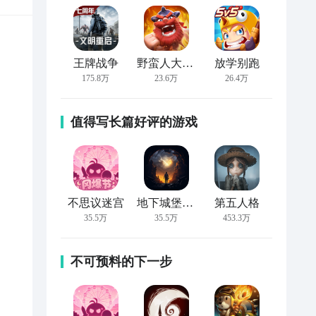
王牌战争
野蛮人大作战
放学别跑
175.8万
23.6万
26.4万
值得写长篇好评的游戏
不思议迷宫
地下城堡2:黑暗觉醒
第五人格
35.5万
35.5万
453.3万
不可预料的下一步