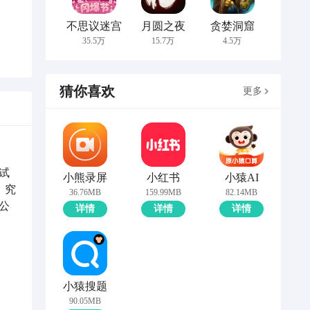
不思议迷宫
月圆之夜
贪婪洞窟
35.5万
15.7万
4.5万
猜你喜欢
更多
试
小熊录屏
小红书
小猿AI
，究
36.76MB
159.99MB
82.14MB
公
详情
详情
详情
小猿搜题
90.05MB