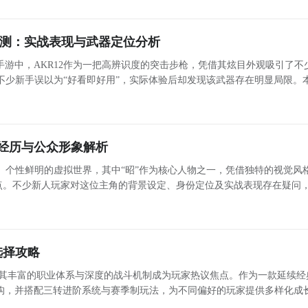
#《《《《
评测：实战表现与武器定位分析
游中，AKR12作为一把高辨识度的突击步枪，凭借其炫目外观吸引了不
不少新手误以为“好看即好用”，实际体验后却发现该武器存在明显局限。
实战表现展开客观分析，帮助玩家理性评估其在不同对局环境下的适用性。
供海量的精品游戏下载
，
入到游戏专区中，如图所示：如图所示，这样你就不用四处寻求
经历与公众形象解析
有大量的安卓手机游戏攻略。
、个性鲜明的虚拟世界，其中“昭”作为核心人物之一，凭借独特的视觉风
PP下载
【高速下载】
点。不少新人玩家对这位主角的背景设定、身份定位及实战表现存在疑问，
词。本文将系统梳理昭的角色档案，帮助玩家深入理解其世界观定位与玩法
选择攻略
其丰富的职业体系与深度的战斗机制成为玩家热议焦点。作为一款延续经典
构，并搭配三转进阶系统与赛季制玩法，为不同偏好的玩家提供多样化成
言，合理选择初始职业，是快速融入游戏世界、提升体验流畅度的关键一