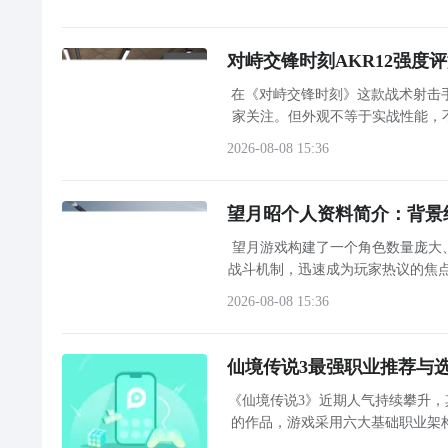
对峙交锋时刻AKR12强度
在《对峙交锋时刻》这款战术射击手
2
九游客户端
家关注。但外观不等于实战性能，
将围绕AKR12的核心参数与
2026-08-08 15:36
最直接的方法就是到九游APP进行下载，九游APP提
在九游客户端搜索栏中输入小熊餐厅进行搜索，点击进
望月昭个人资料简介：背景
戏下载包，简简单单的两步你就可以安装了，同时​还
望月游戏构建了一个角色数量庞大
九游A
战斗机制，迅速成为玩家热议的焦
月昭是谁”因此成为社区高频搜索
2026-08-08 15:36
仙境传说3最强职业推荐与
《仙境传说3》近期人气持续攀升，
的作品，游戏采用六大基础职业架
径。对于初次接触该作的新手而