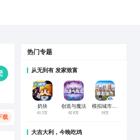
热门专题
从无到有 发家致富
奶块
创造与魔法
模拟城市：我是市长
61.5万
92.9万
19万
下载
大吉大利，今晚吃鸡