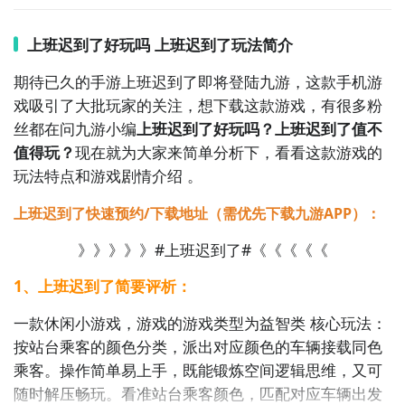
最直接的方法就是到九游APP进行下载，九游APP提供
上班迟到了好玩吗 上班迟到了玩法简介
海量的精品游戏下载
，
期待已久的手游上班迟到了即将登陆九游，这款手机游
在九游客户端搜索栏中输入上班迟到了进行搜索，点击
戏吸引了大批玩家的关注，想下载这款游戏，有很多粉
进入到游戏专区中，如图所示：如图所示，这样你就不
丝都在问九游小编
上班迟到了好玩吗？上班迟到了值不
用四处寻求游戏下载包，简简单单的两步你就可以安装
值得玩？
现在就为大家来简单分析下，看看这款游戏的
了，同时​还有大量的安卓手机游戏攻略。
玩法特点和游戏剧情介绍 。
九游APP下载
【高速下载】
上班迟到了快速预约/下载地址（需优先下载九游APP）：
》》》》》#上班迟到了#《《《《《
1、上班迟到了简要评析：
一款休闲小游戏，游戏的游戏类型为益智类 核心玩法：
按站台乘客的颜色分类，派出对应颜色的车辆接载同色
好了，小编为大家大家提供了这两种教程是下载上班迟
乘客。操作简单易上手，既能锻炼空间逻辑思维，又可
到了最为直接方法哦，不知道大家有没有清楚的知道
随时解压畅玩。看准站台乘客颜色，匹配对应车辆出发