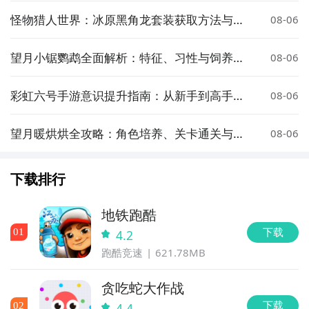
怪物猎人世界：冰原黑角龙套装获取方法与详
08-06
细攻略
望月小锯鹦鹉全面解析：特征、习性与饲养指
08-06
南
彩虹六号手游意识提升指南：从新手到高手的
08-06
操作与战术思维训练
望月暖烘烘全攻略：角色培养、关卡通关与资
08-06
源获取技巧
下载排行
地铁跑酷
下载
0
1
4.2
跑酷竞速
621.78MB
贪吃蛇大作战
下载
0
2
4.4