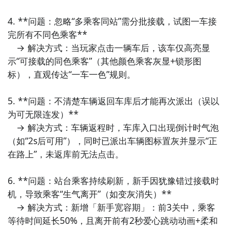
4. **问题：忽略“多乘客同站”需分批接载，试图一车接
完所有不同色乘客**  

　→ 解决方式：当玩家点击一辆车后，该车仅高亮显
示“可接载的同色乘客”（其他颜色乘客灰显+锁形图
标），直观传达“一车一色”规则。

5. **问题：不清楚车辆返回车库后才能再次派出（误以
为可无限连发）**  

　→ 解决方式：车辆返程时，车库入口出现倒计时气泡
（如“2s后可用”），同时已派出车辆图标置灰并显示“正
在路上”，未返库前无法点击。

6. **问题：站台乘客持续刷新，新手因犹豫错过接载时
上班迟到了什么时候公测？公测
时间提前预知，有三大
机，导致乘客“生气离开”（如变灰消失）**  

方法，下边就让九游独家来为您揭秘吧！
　→ 解决方式：新增「新手宽容期」：前3关中，乘客
方法一： 关注九游上班迟到了大事件
等待时间延长50%，且离开前有2秒爱心跳动动画+柔和