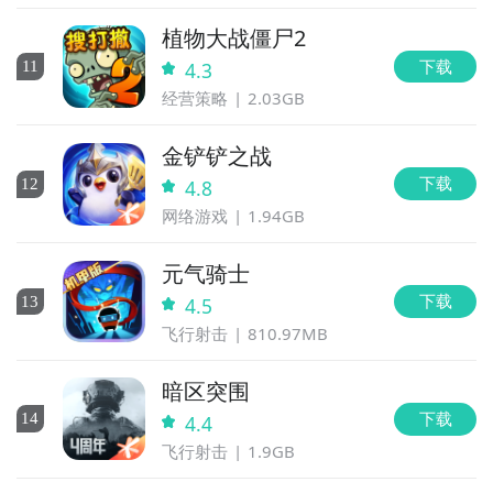
植物大战僵尸2
下载
11
4.3
经营策略
2.03GB
金铲铲之战
下载
12
4.8
网络游戏
1.94GB
元气骑士
下载
13
4.5
飞行射击
810.97MB
暗区突围
下载
14
4.4
飞行射击
1.9GB