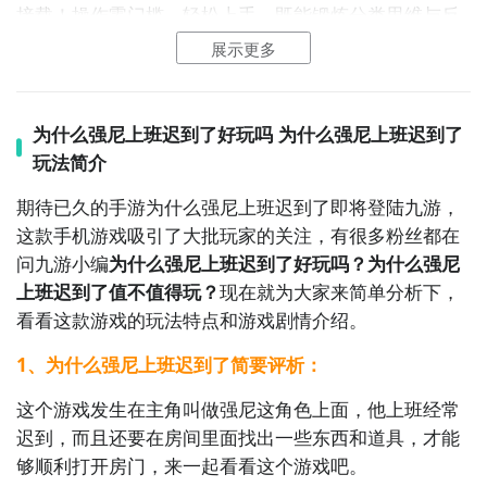
呢？想要了解更多精彩内容，不妨多多关注
九游上班迟
接载！操作零门槛，轻松上手，既能锻炼分类思维与反
到了
应力，又能随时随地解压放松，趣味满满。
展示更多
2、上班迟到了图片欣赏：
为什么强尼上班迟到了好玩吗 为什么强尼上班迟到了
玩法简介
期待已久的手游为什么强尼上班迟到了即将登陆九游，
这款手机游戏吸引了大批玩家的关注，有很多粉丝都在
问九游小编
为什么强尼上班迟到了好玩吗？为什么强尼
上班迟到了值不值得玩？
现在就为大家来简单分析下，
看看这款游戏的玩法特点和游戏剧情介绍。
1、为什么强尼上班迟到了简要评析：
这个游戏发生在主角叫做强尼这角色上面，他上班经常
迟到，而且还要在房间里面找出一些东西和道具，才能
够顺利打开房门，来一起看看这个游戏吧。