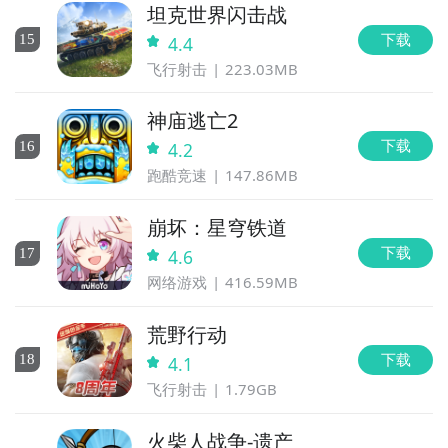
坦克世界闪击战
下载
15
4.4
飞行射击
223.03MB
神庙逃亡2
下载
16
4.2
跑酷竞速
147.86MB
崩坏：星穹铁道
下载
17
4.6
网络游戏
416.59MB
荒野行动
下载
18
4.1
飞行射击
1.79GB
火柴人战争-遗产