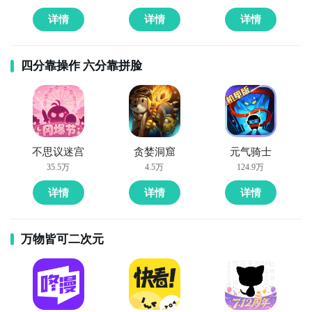
全球好游抢先下
福利礼包免费领
官方直播陪你玩
详情
详情
详情
全球好游抢先下
福利礼包免费领
官方直播陪你玩
立即下载
四分靠操作 六分靠拼脸
立即下载
方法三： 查看九游开测表
步骤1：
在九游开测表中玩家们可以看到当天所有进行开
测的手机游戏，以及最近十天即将进行测试的游戏，有
具体的测试时间以及测试阶段介绍，玩家们可以在这里
不思议迷宫
贪婪洞窟
元气骑士
查找上班迟到了的相关公测时间信息!
35.5万
4.5万
124.9万
步骤2：
访问地址>>>
手游开测表地址
详情
详情
详情
好了，上班迟到了公测时间的关注方法就讲到这里，各
位玩家是否都已经掌握好以上三种技巧了呢，随时随地
万物皆可二次元
关注上班迟到了什么时候开测，什么时候开放下载，什
么时候公测等信息，还有一个办法就是留意九游上班迟
到了专区的每日更新，欢迎大家积极参与讨论和提问
题，我们会第一时间为您解答。