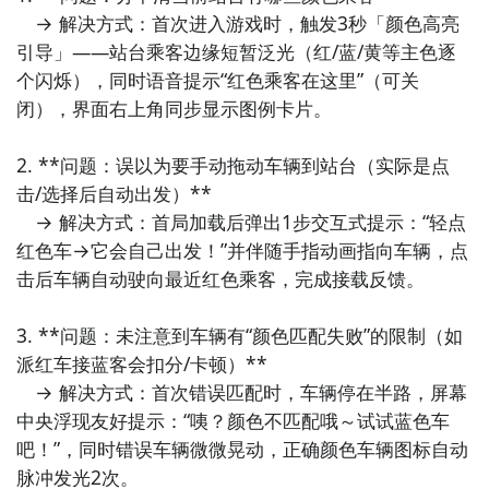
　→ 解决方式：首次进入游戏时，触发3秒「颜色高亮
下载九游APP订阅为什么强尼上班迟到了>>>>>>
引导」——站台乘客边缘短暂泛光（红/蓝/黄等主色逐
个闪烁），同时语音提示“红色乘客在这里”（可关
一键高速下载，礼包轻松到手！
闭），界面右上角同步显示图例卡片。

2. **问题：误以为要手动拖动车辆到站台（实际是点
击/选择后自动出发）**  

　→ 解决方式：首局加载后弹出1步交互式提示：“轻点
红色车→它会自己出发！”并伴随手指动画指向车辆，点
击后车辆自动驶向最近红色乘客，完成接载反馈。

连GD都在玩的游戏APP
3. **问题：未注意到车辆有“颜色匹配失败”的限制（如
点击高速下载和GD一起面对面
派红车接蓝客会扣分/卡顿）**  

智能预约礼包和下载你还等什么
　→ 解决方式：首次错误匹配时，车辆停在半路，屏幕
中央浮现友好提示：“咦？颜色不匹配哦～试试蓝色车
吧！”，同时错误车辆微微晃动，正确颜色车辆图标自动
脉冲发光2次。
