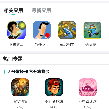
相关应用
最新应用
方法二： 下载九游APP，订阅上班迟到了的开测提醒
通过上面的游戏介绍和图片，可能大家对上班迟到了有
大致的了解了，不过这么游戏要怎么样才能抢先体验到
上班要迟
为什么强
你迟到了
约会要迟
步骤1：
点击下载九游APP；
到了
尼上班迟
到了
呢？不用担心，目前九游客户端已经开通了测试提醒
步骤2：
进入APP搜索“上班迟到了”，订阅后可及时接受
到了
了，通过在九游APP中搜索“上班迟到了”，点击右边的
热门专题
活动,礼包,开测和开放下载的提醒；
【订阅】或者是【开测提醒】，订阅游戏就不会错过最
先的下载机会了咯！
四分靠操作 六分靠拼脸
九游APP
玩新游 上九游
九游APP
玩新游 上九游
贪婪洞窟
幸存者危城
不思议迷宫
4.5万
14.4万
35.5万