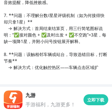
音效提醒，降低挫败感。

步骤1：
百度搜索
“
九游上班迟到了
”
专区
；
步骤2：
关注大事件列表，每次上班迟到了测试的时间都
7. **问题：不理解分数/星星评级机制（如为何接得快
会最新发布，这是九游独家的哦；
却只拿1星）**  

　→ 解决方式：首局结束结算页，用三行简笔图标说
明：“✅接对颜色 + ✅及时出发 + ✅不空跑”=3星，每
缺一项降1星，并附小问号按钮展开解释。

8. **问题：误触相邻车辆或站台，导致选错目标，打断
节奏**  

　→ 解决方式：优化触控热区——车辆点击区域扩
九游
立即下载
手游福利，九游更多！