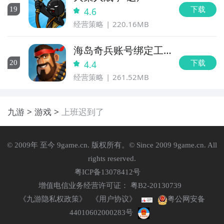
下载
19
4.6
经营策略
220.16MB
海岛奇兵账号绑定工
具
下载
20
4.4
经营策略
261.52MB
九游
游戏
上班迟到了
© 2009年 至今 9game.cn. 版权所有。© Since 2009 9game.cn. All
rights reserved.
粤ICP备13078412号
增值电信业务经营许可证： 粤B2-20130739
《九游隐私权政策》
《用户协议》
粤公网安备
44010602000283号