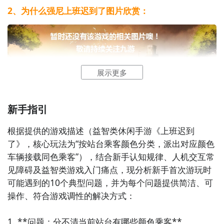
2、为什么强尼上班迟到了图片欣赏：
展示更多
新手指引
根据提供的游戏描述（益智类休闲手游《上班迟到
了》，核心玩法为“按站台乘客颜色分类，派出对应颜色
通过上面的游戏介绍和图片，可能大家对为什么强尼上
车辆接载同色乘客”），结合新手认知规律、人机交互常
班迟到了有大致的了解了，不过这么游戏要怎么样才能
见障碍及益智类游戏入门痛点，现分析新手首次游玩时
抢先体验到呢？不用担心，目前九游客户端已经开通了
可能遇到的10个典型问题，并为每个问题提供简洁、可
测试提醒了，通过在九游APP中搜索“为什么强尼上班迟
操作、符合游戏调性的解决方式：

到了”，点击右边的【订阅】或者是【开测提醒】，订阅
游戏就不会错过最先的下载机会了咯！
1. **问题：分不清当前站台有哪些颜色乘客**  
