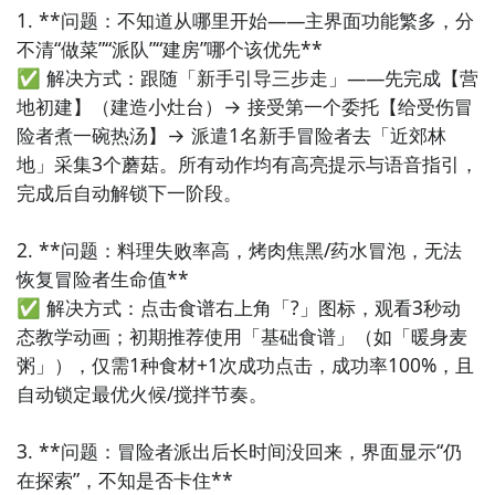
1. **问题：不知道从哪里开始——主界面功能繁多，分
不清“做菜”“派队”“建房”哪个该优先**  

✅ 解决方式：跟随「新手引导三步走」——先完成【营
地初建】（建造小灶台）→ 接受第一个委托【给受伤冒
险者煮一碗热汤】→ 派遣1名新手冒险者去「近郊林
地」采集3个蘑菇。所有动作均有高亮提示与语音指引，
完成后自动解锁下一阶段。

2. **问题：料理失败率高，烤肉焦黑/药水冒泡，无法
恢复冒险者生命值**  

✅ 解决方式：点击食谱右上角「?」图标，观看3秒动
态教学动画；初期推荐使用「基础食谱」（如「暖身麦
粥」），仅需1种食材+1次成功点击，成功率100%，且
自动锁定最优火候/搅拌节奏。

3. **问题：冒险者派出后长时间没回来，界面显示“仍
在探索”，不知是否卡住**  
