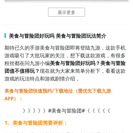
展示更多
2
九游客户端
美食与冒险团好玩吗 美食与冒险团玩法简介
最直接的方法就是到九游APP进行下载，九游APP提供
海量的精品游戏下载
，
期待已久的手游美食与冒险团即将登陆九游，这款手机
游戏吸引了大批玩家的关注，想下载这款游戏，有很多
在九游客户端搜索栏中输入美食与冒险团进行搜索，点
粉丝都在问九游小编
美食与冒险团好玩吗？美食与冒险
击进入到游戏专区中，如图所示：如图所示，这样你就
团值不值得玩？
现在就为大家来简单分析下，看看这款
不用四处寻求游戏下载包，简简单单的两步你就可以安
游戏的玩法特点和游戏剧情介绍 。
装了，同时​还有大量的安卓手机游戏攻略。
美食与冒险团快速预约/下载地址（需优先下载九游
九游APP下载
【高速下载】
APP）：
》》》》》#美食与冒险团#《《《《《
1、美食与冒险团简要评析：