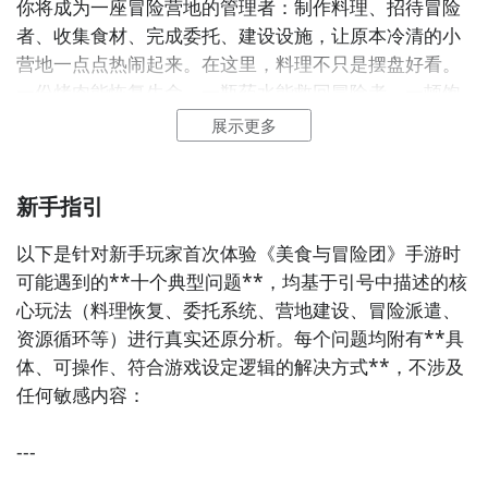
你将成为一座冒险营地的管理者：制作料理、招待冒险
者、收集食材、完成委托、建设设施，让原本冷清的小
好了，小编为大家大家提供了这两种教程是下载美食与
营地一点点热闹起来。在这里，料理不只是摆盘好看。
冒险团最为直接方法哦，不知道大家有没有清楚的知道
一份烤肉能恢复生命，一瓶药水能救回冒险者，一顿饱
呢？想要了解更多精彩内容，不妨多多关注
九游美食与
饭也许就是下一次冒险成功的关键。招募伙伴，升级营
展示更多
冒险团
地，解锁食谱，派遣冒险者前往森林、洞穴与未知区
域。他们会带回金币、素材、战利品，也会带回属于这
新手指引
个世界的小故事。
2、美食与冒险团图片欣赏：
以下是针对新手玩家首次体验《美食与冒险团》手游时
可能遇到的**十个典型问题**，均基于引号中描述的核
心玩法（料理恢复、委托系统、营地建设、冒险派遣、
资源循环等）进行真实还原分析。每个问题均附有**具
体、可操作、符合游戏设定逻辑的解决方式**，不涉及
任何敏感内容：

---
