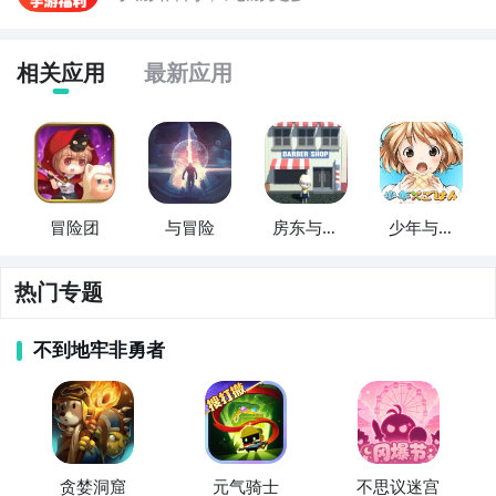
相关应用
最新应用
冒险团
与冒险
房东与美
少年与美
食店
食
热门专题
不到地牢非勇者
贪婪洞窟
元气骑士
不思议迷宫