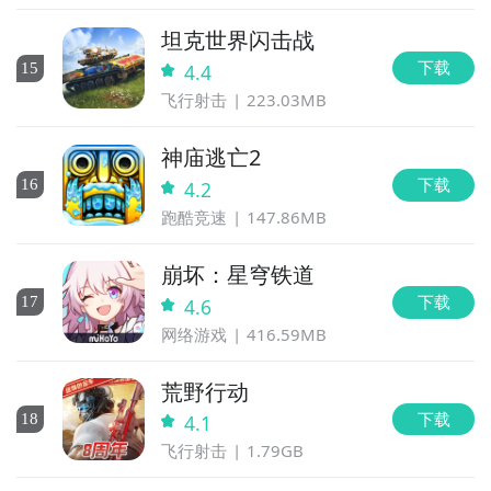
坦克世界闪击战
下载
15
4.4
飞行射击
223.03MB
神庙逃亡2
下载
16
4.2
跑酷竞速
147.86MB
崩坏：星穹铁道
下载
17
4.6
网络游戏
416.59MB
荒野行动
下载
18
4.1
飞行射击
1.79GB