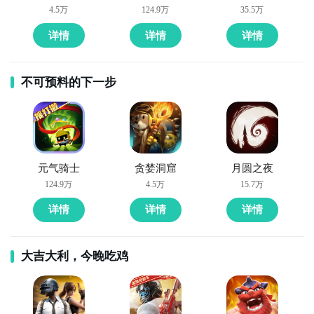
4.5万
124.9万
35.5万
详情
详情
详情
不可预料的下一步
元气骑士
贪婪洞窟
月圆之夜
124.9万
4.5万
15.7万
详情
详情
详情
大吉大利，今晚吃鸡