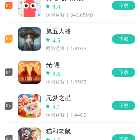
步骤1：
点击下载九游APP；
下载
0
2
4.4
通过上面的游戏介绍和图片，可能大家对美食与冒险团
步骤2：
进入APP搜索“美食与冒险团”，订阅后可及时接
休闲益智
843.05MB
有大致的了解了，不过这么游戏要怎么样才能抢先体验
受活动,礼包,开测和开放下载的提醒；
到呢？不用担心，目前九游客户端已经开通了测试提醒
第五人格
了，通过在九游APP中搜索“美食与冒险团”，点击右边
下载
0
3
4.5
的【订阅】或者是【开测提醒】，订阅游戏就不会错过
九游APP
网络游戏
1.91GB
最先的下载机会了咯！
玩新游 上九游
光·遇
九游APP
下载
0
4
4.6
玩新游 上九游
休闲益智
1.95GB
全球好游抢先下
福利礼包免费领
官方直播陪你玩
元梦之星
立即下载
下载
0
5
4.1
休闲益智
1.44GB
全球好游抢先下
福利礼包免费领
官方直播陪你玩
方法三： 查看九游开测表
立即下载
猫和老鼠
步骤1：
在九游开测表中玩家们可以看到当天所有进行开
下载
0
6