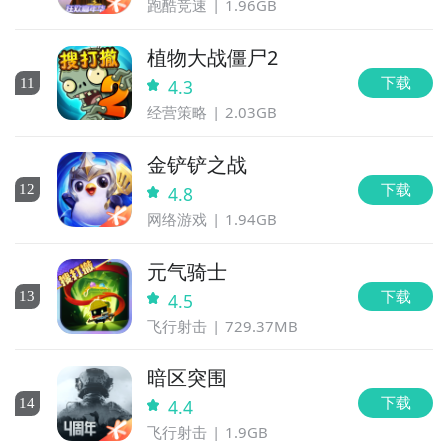
跑酷竞速
1.96GB
植物大战僵尸2
下载
11
4.3
经营策略
2.03GB
金铲铲之战
下载
12
4.8
网络游戏
1.94GB
元气骑士
下载
13
4.5
飞行射击
729.37MB
暗区突围
下载
14
4.4
飞行射击
1.9GB