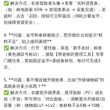
✅ 解决方式：长按冒险者头像→查看「实时进度条」
（如：林地探索 65% → 发现浆果丛 → 采集完成）；若
超时，点击「召回」按钮可立即返回（消耗少量金币，
但保障资源安全）。

4. **问题：金币和食材都很少，想升级灶台却提示“材
料不足”，陷入循环困境**  

✅ 解决方式：打开「委托板」筛选「新手友好」标签
（黄色感叹号标识），接取【帮老铁匠整理工具】等零
门槛任务，奖励固定金币+基础食材包，每日可完成3
次。

5. **问题：看不懂设施升级效果，比如“升级储物箱”到
底能多存多少东西？**  

✅ 解决方式：在建筑升级界面，悬浮鼠标（PC）或长
按（手游）即可弹出「对比面板」：清晰显示升级前/后
容量（例：储物箱Lv1→Lv2：食材格子从6格→10格，