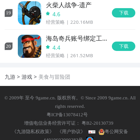
火柴人战争-遗产
下载
19
4.6
经营策略
220.16MB
海岛奇兵账号绑定工
具
下载
20
4.4
经营策略
261.52MB
九游
游戏
美食与冒险团
© 2009年 至今 9game.cn. 版权所有。© Since 2009 9game.cn. All
rights reserved.
粤ICP备13078412号
增值电信业务经营许可证： 粤B2-20130739
《九游隐私权政策》
《用户协议》
粤公网安备
44010602000283号