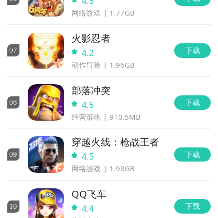
测的手机游戏，以及最近十天即将进行测试的游戏，有
4.5
具体的测试时间以及测试阶段介绍，玩家们可以在这里
网络游戏
1.77GB
查找美食与冒险团的相关公测时间信息!
火影忍者
步骤2：
访问地址>>>
手游开测表地址
下载
0
7
4.2
好了，美食与冒险团公测时间的关注方法就讲到这里，
动作冒险
1.96GB
各位玩家是否都已经掌握好以上三种技巧了呢，随时随
部落冲突
地关注美食与冒险团什么时候开测，什么时候开放下
下载
载，什么时候公测等信息，还有一个办法就是留意九游
0
8
4.5
美食与冒险团专区的每日更新，欢迎大家积极参与讨论
经营策略
910.5MB
和提问题，我们会第一时间为您解答。
穿越火线：枪战王者
下载
0
9
4.5
网络游戏
1.98GB
QQ飞车
下载
10
4.4