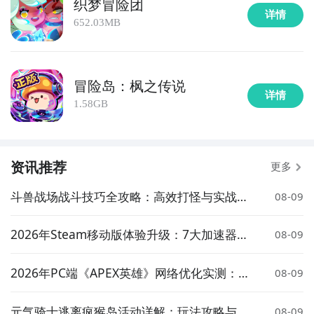
织梦冒险团
详情
652.03MB
冒险岛：枫之传说
详情
1.58GB
美食与冒险团什么时候公测？公测
时间提前预知，有三
大方法，下边就让九游独家来为您揭秘吧！
资讯推荐
方法一： 关注九游美食与冒险团大事件
更多
斗兽战场战斗技巧全攻略：高效打怪与实战策
步骤1：
百度搜索
“
九游美食与冒险团
”
专区
；
08-09
略详解
步骤2：
关注大事件列表，每次美食与冒险团测试的时间
2026年Steam移动版体验升级：7大加速器对
08-09
都会最新发布，这是九游独家的哦；
比实测与低延迟方案推荐
2026年PC端《APEX英雄》网络优化实测：7
08-09
大加速器对比与低延迟方案推荐
元气骑士逃离疯猴岛活动详解：玩法攻略与奖
08-09