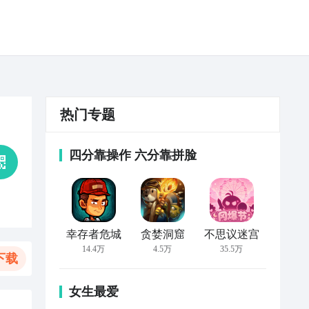
热门专题
四分靠操作 六分靠拼脸
幸存者危城
贪婪洞窟
不思议迷宫
14.4万
4.5万
35.5万
下载
女生最爱