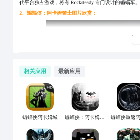
代平台独占游戏，将有 Rocksteady 专门设计的蝙蝠车。
过载可以将英伟达毛发、烟雾等这些细节特效关闭掉，以3
勋都先暂时关闭掉，确保没有直播、下载程序来占网，
2、蝙蝠侠：阿卡姆骑士图片欣赏：
蝙蝠侠阿卡姆骑士掉帧怎么办 蝙蝠侠阿卡姆骑
相关应用
最新应用
这是一款经典的大作品，但有一部分的玩家就会反映，
帧怎么办？这并非是配置不够实用，大部分情况下都可
款加速器，要说什么样的加速器可以选择，大家可以关
蝙蝠侠阿卡姆城
蝙蝠侠：阿卡姆之城
蝙蝠侠重返