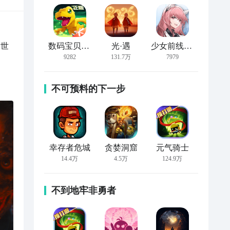
新世
数码宝贝：新世纪
光·遇
少女前线：云图计划
9282
131.7万
7979
不可预料的下一步
幸存者危城
贪婪洞窟
元气骑士
14.4万
4.5万
124.9万
不到地牢非勇者