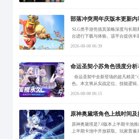
部落冲突周年庆版本更新内
biubiu支持免费试用，只要注册新用户就能获得24H免
SLG类手游凭借其策略深度与长期
只要一杯奶茶的费用就能享受电竞赛事般的网速，还有
台进行下载与体验。该平台提供丰
【biubiu不卡顿】还能领到3天免费加速，每个用户都
2026-08-08 06:39
蝙蝠侠阿卡姆骑士闪退怎么办 蝙蝠侠阿卡姆骑
命运圣契小苏角色强度分析
哥谭相信大家都有所耳闻，剧情犯罪科幻血腥，其有一
命运圣契中全新登场的超凡精灵“
哥谭迷可以重温电视剧的细节片段来完成游戏任务，那
色。本文将从实战定位、技能逻辑
会帮你处理，下文有具体的介绍方法，轻松完成操控页
2026-08-08 06:15
【biubiu加速器】最新版下载
》》》》》#biubiu加速器#《《《《《
原神奥黛塔角色上线时间及
深究这些问题的根源，不难发现游戏对硬件性能与网络
原神奥黛塔是7.0版本上半期卡池
推荐标准时，
高画质
渲染下的大型地图加载极易引发程
上半期卡池中开放获取。玩家普遍
这个作品主要登录在Xbox、PS主机平台，网络传输
如果是因为网络不稳定而导致，就应该选择一款加速器。