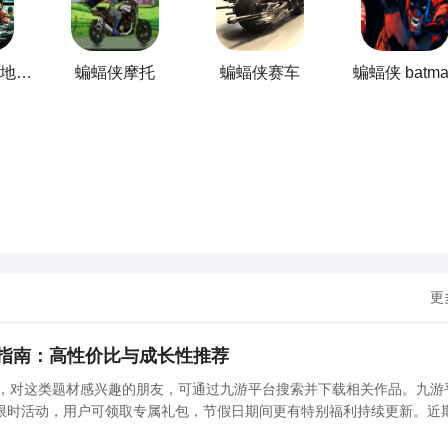
实力第一的biubiu加速器，它性能稳定性价比非常高，既适合
休
犀互娱，自研升级了帕拉斯引擎3.0
，
搭载遍布全球的加速专线，只
也更快。加速成功以后用户能够实时掌握流量情况，还可以通过
蝙蝠侠阿卡姆地下世界
蝙蝠侠摩托
蝙蝠侠赛车
蝙蝠侠 batma
会自休眠关闭加速。
展开更多
士掉帧解决方法一览
开放世界
，凭借细腻还原的蝙蝠侠
角色
形象、扣人心弦的剧情脉
拟都市。然而蝙蝠侠阿卡姆骑士掉帧怎么办？当玩家操控蝙蝠侠
中躲避火箭袭击时，频繁出现的掉帧、闪退问题，尤其在BOSS
更
打折扣。
Windows时还有Windows10以上的系统，必须要保证物理内
硬盘
交换，最终就会导致
帧数
暴跌。
显卡
驱动要更新到对应型号
指南：高性价比与成长性推荐
整画面的参数，进入到游戏中去关闭体积烟雾，还有强化雨水。
捧，对这类题材感兴趣的朋友，可通过九游平台搜索并下载相关作品。九游
限时活动，用户可领取专属礼包，节假日期间更有特别福利持续更新。近
典奇迹风格为蓝本打造的怀旧向MMORPG。其在画面表现、技能系统与