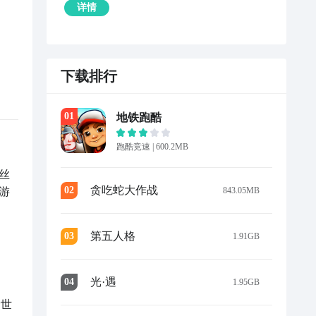
详情
下载排行
0
1
地铁跑酷
跑酷竞速
|
600.2MB
丝
贪吃蛇大作战
0
2
843.05MB
游
第五人格
0
3
1.91GB
可以
光·遇
0
4
1.95GB
稳
新世
行