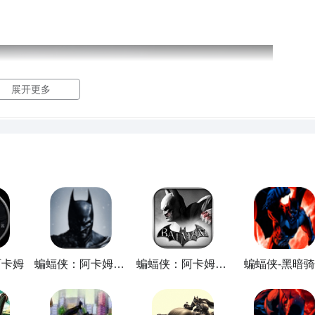
0-60帧的
帧率
运行游戏。最后一步就是优化网络，后台不用
有条件的宝子还可以用游戏加速器，这样效果更明显。
展开更多
士掉帧应对方法
当自己在体验游戏时就会遇到到掉帧的情况。蝙蝠侠阿卡姆骑士
能是系统的适应性，或者是网络传输的问题。那此时就可以选择
注行业内
综合性能最优的biubiu加速器。
阿卡姆
蝙蝠侠：阿卡姆起源
蝙蝠侠：阿卡姆起源 Batman: Arkham Origins
蝙蝠侠-黑暗