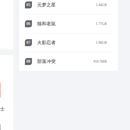
元梦之星
的程
0
5
1.44GB
猫和老鼠
0
6
1.77GB
火影忍者
0
7
1.96GB
部落冲突
0
8
910.5MB
掉
一
骑士