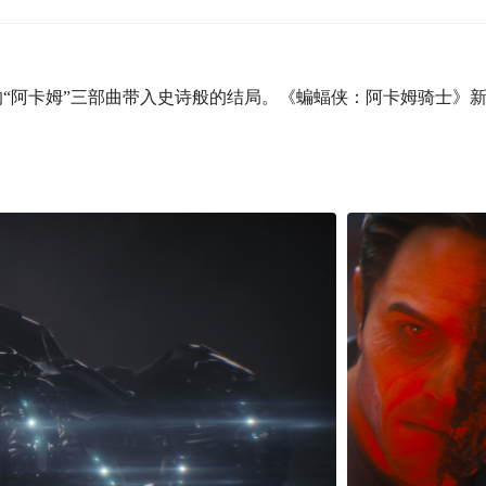
ios 获奖的“阿卡姆”三部曲带入史诗般的结局。《蝙蝠侠：阿卡姆骑士》