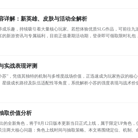
容详解：新英雄、皮肤与活动全解析
费加速体验
，效果满意后再购买正式会员。它的会员价格也很实
养成乐趣，持续吸引着大量核心玩家。若想体验优质SLG作品，可前往九
大学生优惠、新用户首充等多个优惠活动。
大家现在使用福利码
富的新游资讯与专属福利，目前正值暑期活动期，登录即可领取限时礼包
展开更多
有一次领取的机会哦。
假日期间福利内容也会同步更新。 《部落冲突》周年庆版本亮点详解 备受期待的《部落冲突》周年庆版
士闪退解决办法分享
与实战表现评测
款同样类似的剧情的PC端游戏也很有意思，叫蝙蝠侠阿卡姆骑
小苏”，凭借其独特的机制与多维度战场价值，正迅速成为玩家热议的核心
如果蝙蝠侠阿卡姆骑士闪退怎么办，请放心影响观感的事件，小
、星级成长路径及队伍适配性等角度，系统解析小苏的强度表现与战术价
面，助力解决谜题任务。
帮助玩家理性评估抽取优先级。 核心生存机制：减伤、无敌与复活三位一体 小苏的破格技可使全体
抽取价值分析
环境的高要求是主因：当系统兼容性不足或
显卡
驱动版本低于官
推出的全新角色，将于8月12日版本更新当日正式上线，属于限定UP角色，
序崩溃；而后台进程占用过多内存资源，也会导致数据读取滞后
关注两大核心问题：角色上线时间与抽取策略。本文将围绕定位、机制、
延迟就会触发服务器同步卡顿，尤其在蝙蝠车高速追逐战中，延迟
biubiu加速器这款加速器是较好的选择，是阿里巴巴灵犀互娱
价值及适配场景展开客观分析，帮助不同资源水平的旅行者做出理性决策。 奥黛塔角色定位与机制解