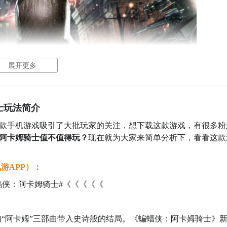
展开更多
士玩法简介
款手机游戏吸引了大批玩家的关注，想下载这款游戏，有很多粉
阿卡姆骑士值不值得玩？
现在就为大家来简单分析下，看看这款
游APP）：
蝠侠：阿卡姆骑士#《《《《《
team平台的游戏都有自修复功能，只要右键属性然后点击验证就
后重启电脑即可。第二步就是调整
显卡
驱动，可以优先选用更加
ios 获奖的“阿卡姆”三部曲带入史诗般的结局。《蝙蝠侠：阿卡姆骑士》
理员身份运行的。第三步就是调整游戏画质了，为了避免电脑运