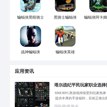
稳定的网络是流畅玩阿卡姆骑士的
关键
，
可以选择综合
家也是pero战队指定加速器。biubiu背靠阿里巴巴灵
键启动就能优化网络，不仅让数据传输更加稳定，网速
蝙蝠侠黑暗骑士
黑骑士蝙蝠侠
性化系统设置将软件缩小至后台运行，长时间运行也不
蝙蝠侠阿卡姆骑士掉帧怎么办 蝙蝠侠阿卡姆骑
战神蝙蝠侠
蝙蝠侠英雄
《蝙蝠侠：阿卡姆骑士》以哥谭市为舞台构建的沉浸式
《biubiu加速器》最新下载地址
络，吸引着无数玩家踏入这座充满黑暗与正义博弈的虚
》》》》》#biubiu加速器#《《《《《
雨夜中穿梭于摩天楼之间，或是驾驶蝙蝠车在狭窄巷道
应用资讯
中，画面的突然卡顿不仅打断战斗节奏，让探索乐趣大
要想彻底的解决掉帧问题，那就需要先注重于本地适应性。 
会低于12个GB。一旦低于这个数值，那就可能会触发
塔尔战纪平民玩家职业选择
版本，毕竟老驱动就会加剧游戏兼容性问题。接着要调
MMORPG类游戏持续受到玩家热
后把垂直同步关闭，就能避免
帧率
被强制性的锁定。
提供丰厚的手游福利，目前正推出
度较高的《塔尔战纪》是一款以经
2026-08-08 06:41