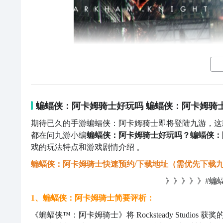
蝙蝠侠：阿卡姆骑士好玩吗 蝙蝠侠：阿卡姆骑
期待已久的手游蝙蝠侠：阿卡姆骑士即将登陆九游，这
都在问九游小编
蝙蝠侠：阿卡姆骑士好玩吗？蝙蝠侠：
戏的玩法特点和游戏剧情介绍 。
【biubiu加速器】最新版下载
蝙蝠侠：阿卡姆骑士快速预约/下载地址（需优先下载九
》》》》》#biubiu加速器#《《《《《
》》》》》#蝙
首先要做的就是验证游戏文件是否完整，通常Epic和s
1、蝙蝠侠：阿卡姆骑士简要评析：
了，系统会自动查验修复，玩家只要耐心等待修复完毕
《蝙蝠侠™：阿卡姆骑士》将 Rocksteady Stud
定的旧版驱动，还要勾选当前系统兼容，并确认是以管