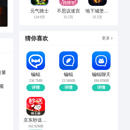
元气骑士
不思议迷宫
地下城堡2:黑暗觉醒
124.9万
35.5万
35.5万
猜你喜欢
更多
质量
蝙蝠
蝙蝠
蝙蝠聊天
236.7MB
23.56MB
184.95MB
看
详情
详情
详情
京东秒送骑士
162.92MB