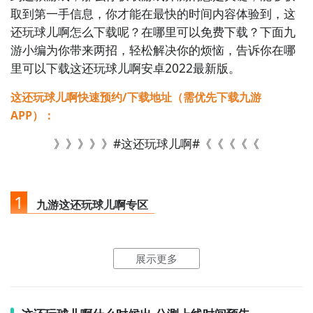
取到第一手信息，你才能在最快的时间内容体验到，这
还玩球儿啊怎么下载呢？在哪里可以免费下载？下面九
游小编为你带来两招，轻松解决你的烦恼，告诉你在哪
里可以下载这还玩球儿啊安卓2022最新版。
这还玩球儿啊快速预约/下载地址（需优先下载九游
APP）：
》》》》》#这还玩球儿啊#《《《《《
1
九游这还玩球儿啊专区
点击
进入九游门户
，搜索这还玩球儿啊，进入之后你会
展示更多
看到一个下载按钮，分别是
【高速下载】
和
【下载】
，
高速下载可以更加节省下载时间和流量，能够很好的解
决下载耗时长的问题。
如图所示：