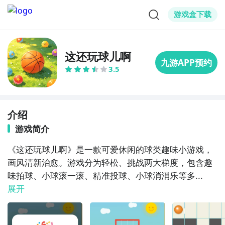
游戏盒下载
这还玩球儿啊
3.5
介绍
游戏简介
《这还玩球儿啊》是一款可爱休闲的球类趣味小游戏，
画风清新治愈。游戏分为轻松、挑战两大梯度，包含趣
味拍球、小球滚一滚、精准投球、小球消消乐等多...
展开