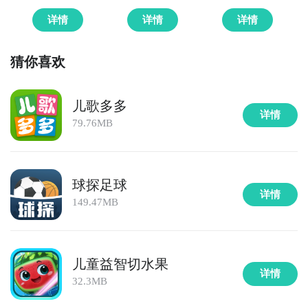
详情
详情
详情
猜你喜欢
儿歌多多
详情
79.76MB
球探足球
详情
149.47MB
儿童益智切水果
详情
32.3MB