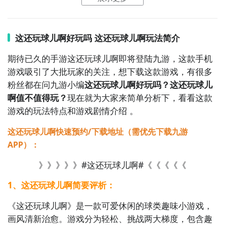
呢？想要了解更多精彩内容，不妨多多关注
九游这还玩
球儿啊
这还玩球儿啊好玩吗 这还玩球儿啊玩法简介
期待已久的手游这还玩球儿啊即将登陆九游，这款手机
这还玩球儿啊什么时候公测？公测
时间提前预知，有三
游戏吸引了大批玩家的关注，想下载这款游戏，有很多
大方法，下边就让九游独家来为您揭秘吧！
粉丝都在问九游小编
这还玩球儿啊好玩吗？这还玩球儿
啊值不值得玩？
现在就为大家来简单分析下，看看这款
方法一： 关注九游这还玩球儿啊大事件
游戏的玩法特点和游戏剧情介绍 。
步骤1：
百度搜索
“
九游这还玩球儿啊
”
专区
；
这还玩球儿啊快速预约/下载地址（需优先下载九游
步骤2：
关注大事件列表，每次这还玩球儿啊测试的时间
APP）：
都会最新发布，这是九游独家的哦；
》》》》》#这还玩球儿啊#《《《《《
1、这还玩球儿啊简要评析：
《这还玩球儿啊》是一款可爱休闲的球类趣味小游戏，
画风清新治愈。游戏分为轻松、挑战两大梯度，包含趣