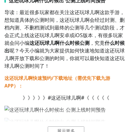
这还玩球儿啊什么时候出 公测上线时间预告
导读：最近很多玩家都在关注这还玩球儿啊这款手游，
想知道具体的公测时间，这还玩球儿啊会经过封测、删
2
九游客户端
档内测、不删档测试到最终的公测等几个测试阶段，才
会正式上线这还玩球儿啊安卓或iOS版本，有很多玩家
最直接的方法就是到九游APP进行下载，九游APP提供
就会问小编
这还玩球儿啊什么时候公测
，究竟
什么时候
海量的精品游戏下载
，
出
呢？今天小编就为大家提供如何快速地知道这还玩球
儿啊开放下载和公测的时间，你就可以最快知道这还玩
在九游客户端搜索栏中输入这还玩球儿啊进行搜索，点
球儿啊公测时间了！
击进入到游戏专区中，如图所示：如图所示，这样你就
不用四处寻求游戏下载包，简简单单的两步你就可以安
这还玩球儿啊快速预约/下载地址（需优先下载九游
装了，同时​还有大量的安卓手机游戏攻略。
APP）：
》》》》》#这还玩球儿啊#《《《《《
九游APP下载
【高速下载】
好了，小编为大家大家提供了这两种教程是下载这还玩
球儿啊最为直接方法哦，不知道大家有没有清楚的知道
展示更多