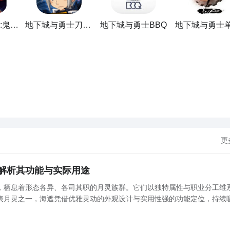
地下城与勇士:鬼剑士
地下城与勇士刀锋骑士
地下城与勇士BBQ
地下城与勇士
展开更多
供海量的精品游戏下载
，
进行搜索，点击进入到游戏专区中，如图所示：如图所示，这样你
装了，同时​还有大量的安卓手机游戏攻略。
PP下载
【高速下载】
预知，有三大方法，下边就让九游独家来为您揭秘吧！
更
；
解析其功能与实际用途
G测试的时间都会最新发布，这是九游独家的哦；
，栖息着形态各异、各司其职的月灵族群。它们以独特属性与职业分工维
表月灵之一，海遮凭借优雅灵动的外观设计与实用性强的功能定位，持续
用”这一高频搜索问题，本文将系统梳理其核心机制与多维价值，助力玩家
理解
与勇士：放置RPG最为直接方法哦，不知道大家有没有清楚的知