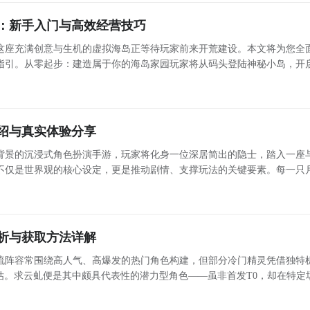
与勇士：放置RPG
：新手入门与高效经营技巧
这座充满创意与生机的虚拟海岛正等待玩家前来开荒建设。本文将为您全
指引。从零起步：建造属于你的海岛家园玩家将从码头登陆神秘小岛，开
料等基础资源，逐步搭建初始居所。房屋建成后，可邀请岛民入住，形成
社区单
绍与真实体验分享
背景的沉浸式角色扮演手游，玩家将化身一位深居简出的隐士，踏入一座
不仅是世界观的核心设定，更是推动剧情、支撑玩法的关键要素。每一只
形成丰富多样的协同体系。本文聚焦于二测新登场的月灵——“热烘烘”，
计灵
析与获取方法详解
流阵容常围绕高人气、高爆发的热门角色构建，但部分冷门精灵凭借独特
估。求云虬便是其中颇具代表性的潜力型角色——虽非首发T0，却在特定
G的开测提醒
从定位、机制、实战适配及养成路径四个维度，系统解析这位现实元理体
的稀