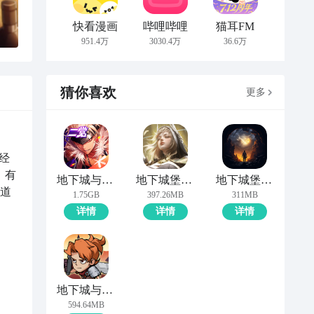
快看漫画
哔哩哔哩
猫耳FM
951.4万
3030.4万
36.6万
猜你喜欢
更多
经
，有
地下城与勇士：起源
地下城堡4：骑士与破碎编年史
地下城堡2:黑暗觉醒
道
1.75GB
397.26MB
311MB
详情
详情
详情
地下城与领主
594.64MB