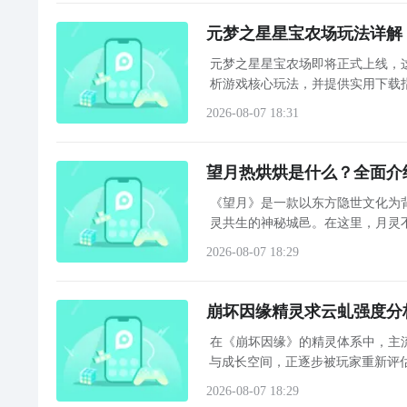
呢？想要了解更多精彩内容，不妨多多关注
九游地下城
元梦之星星宝农场玩法详解
元梦之星星宝农场即将正式上线，
析游戏核心玩法，并提供实用下载
主建设之旅。初期需采集木材、石
2026-08-07 18:31
望月热烘烘是什么？全面介
《望月》是一款以东方隐世文化为
灵共生的神秘城邑。在这里，月灵
皆拥有独特属性与功能，彼此之间
2026-08-07 18:29
崩坏因缘精灵求云虬强度分
在《崩坏因缘》的精灵体系中，主
与成长空间，正逐步被玩家重新评
方法二： 下载九游APP，订阅地下城与勇士：放置RP
下展现出不可替代的价值。本文将
2026-08-07 18:29