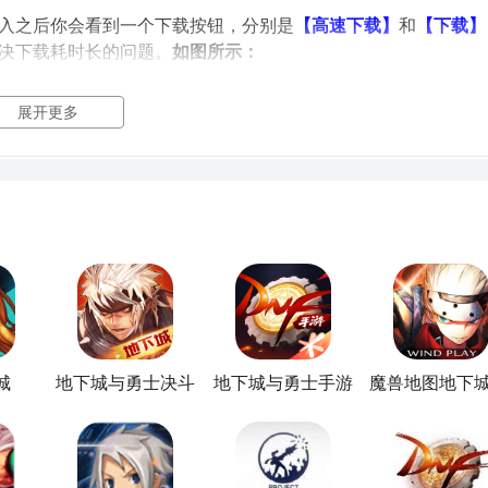
进入之后你会看到一个下载按钮，分别是
【高速下载】
和
【下载】
决下载耗时长的问题。
如图所示：
展开更多
：放置RPG玩法简介
游，这款手机游戏吸引了大批玩家的关注，想下载这款游戏，有很
？地下城与勇士：放置RPG值不值得玩？
现在就为大家来简单分
载九游APP）：
与勇士：放置RPG#《《《《《
城
地下城与勇士决斗
地下城与勇士手游