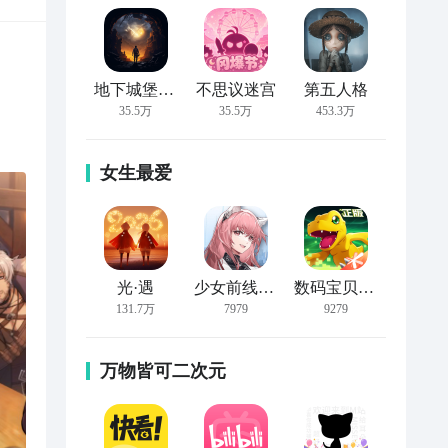
地下城堡2:黑暗觉醒
不思议迷宫
第五人格
35.5万
35.5万
453.3万
女生最爱
光·遇
少女前线：云图计划
数码宝贝：新世纪
131.7万
7979
9279
万物皆可二次元