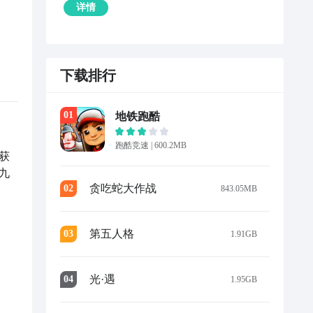
详情
下载排行
0
1
地铁跑酷
跑酷竞速
|
600.2MB
获
九
贪吃蛇大作战
0
2
843.05MB
第五人格
0
3
1.91GB
光·遇
0
4
1.95GB