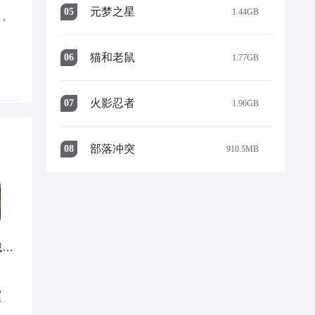
元梦之星
0
5
1.44GB
，
猫和老鼠
0
6
1.77GB
火影忍者
0
7
1.96GB
部落冲突
0
8
910.5MB
多
析
魔兽地图地下城与勇士