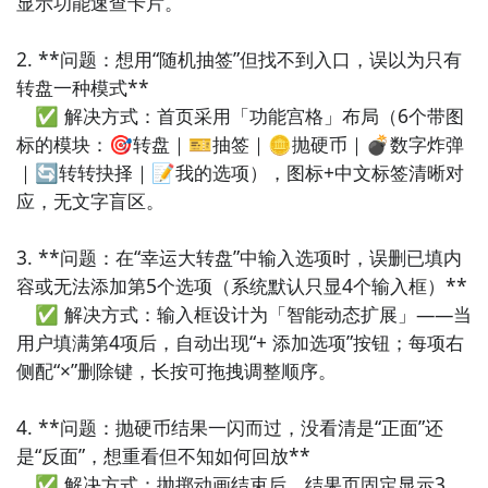
显示功能速查卡片。

择轮”“电影类型幸运盘”），导出截图方便社交分享，兼
顾实用性与治愈感。

2. **问题：想用“随机抽签”但找不到入口，误以为只有
转盘一种模式**  

7. 《三选一》：极简主义代表作——仅保留三个可编辑
　✅ 解决方式：首页采用「功能宫格」布局（6个带图
选项框与一个“戳一下”按钮，无设置页、无账户、无网
标的模块：🎯转盘｜🎫抽签｜🪙抛硬币｜💣数字炸弹
络权限，纯粹聚焦“缩小选择范围”这一核心需求，适合
｜🔄转转抉择｜📝我的选项），图标+中文标签清晰对
对信息过载敏感的用户。

应，无文字盲区。

8. 《灵感骰子》：将决策升级为创意激发工具，除基础
3. **问题：在“幸运大转盘”中输入选项时，误删已填内
选项外，提供“随机组合”“属性加成”（如+省钱/+社
容或无法添加第5个选项（系统默认只显4个输入框）**  

交/+宅家）等玩法，适用于内容创作、活动策划等轻度
　✅ 解决方式：输入框设计为「智能动态扩展」——当
脑力场景，附带灵感笔记速记区。

用户填满第4项后，自动出现“+ 添加选项”按钮；每项右
侧配“×”删除键，长按可拖拽调整顺序。

9. 《小确幸抽签》：融合积极心理学的生活小工具，每
次抽取不仅给出选项结果，还附赠一句定制化鼓励语或
4. **问题：抛硬币结果一闪而过，没看清是“正面”还
生活小贴士（如“选外卖？记得加个溏心蛋～”），传递
是“反面”，想重看但不知如何回放**  

温暖陪伴感。

　✅ 解决方式：抛掷动画结束后，结果页固定显示3