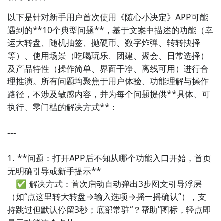
3. 《今日选择器》：融合日历与决策功能的生活助手，
以下是针对新手用户首次使用《随心小决定》APP可能
每日推送一个温和的生活小命题（如“专注1小时 or 放松
遇到的**10个典型问题**，基于文案中描述的功能（幸
30分钟？”），结合心理学微建议引导用户觉察偏好，兼
运大转盘、随机抽签、抛硬币、数字炸弹、转转抉择
具记录与轻量复盘功能。

等）、使用场景（吃喝玩乐、团建、聚会、日常选择）
及产品特性（操作简单、界面干净、离线可用）进行合
4. 《选项盒子》：类实体“抽签盒”的数字还原APP，可
理推演。所有问题均聚焦于用户体验、功能理解与操作
创建多组可命名的选项卡（如“周末计划箱”“点餐盲
路径，不涉及敏感内容，并为每个问题提供**具体、可
盒”），支持图片/emoji选项、计时抽取和好友协作投
执行、零门槛的解决方式**：

票，操作零学习成本。

---

5. 《懒人决策器》：面向拖延型用户的友好型小工具，
以幽默文案化解选择焦虑，提供“听天由命模式”“理性打
1. **问题：打开APP后不知从哪个功能入口开始，首页
分模式”双路径，内置常见生活场景预设（租房、跳槽、
无明确引导或新手提示**  

送礼等），附带简明利弊提示。

　✅ 解决方式：首次启动自动弹出3步图文引导浮层
（如“点这里转大转盘→输入选项→摇一摇确认”），支
6. 《随心转盘》：可视化转盘式决策应用，支持自定义
持跳过但默认停留3秒；底部常驻“？帮助”图标，轻点即
分区、颜色与音效，可保存多个主题转盘（如“咖啡店选