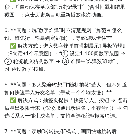
秒，并自动保存至底部“历史记录”栏（含时间戳和结果
10. 《此刻决定》：强调“当下感”的时间感知型决策
截图）；点击历史条目可重新播放该次动画。

APP，界面实时显示当前小时/天气/节气，并据此推荐
适配选项（如雨天→“煮杯热茶”优先级↑），让小决定
5. **问题：玩“数字炸弹”时不清楚规则（如范围怎么
自然融入生活节律。
设、谁先猜、输赢判定逻辑），导致游戏卡住**  

　✅ 解决方式：进入数字炸弹前强制展示1屏极简规则
（3句话+1个示意图）：“① 设定1-100间数字范围 → 
② 轮流输入猜测数字 → ③ 谁踩中‘炸弹数’谁输”，
附“跳过教学”按钮。

6. **问题：多人聚会时想用“随机抽签”选人，但不知道
如何快速导入好友名单（手动一个个输太慢）**  

　✅ 解决方式：抽签页提供「快捷导入」按钮 → 点击
后弹出权限请求（仅读取通讯录姓名，不存号码）→ 勾
选联系人一键生成名单，支持全选/反选/搜索筛选。

7. **问题：误触“转转抉择”模式，画面快速旋转后