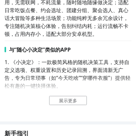
用，无需联网，不耗流量，随时随地随缘做决定；适配
日常吃饭点餐、约会选址、团建分组、聚会选人、真心
话大冒险等多种生活场景；功能纯粹无多余冗余设计，
专注随机决策核心体验，告别纠结内耗；运行流畅不卡
顿，占用内存小，适配大部分安卓机型。
与“随心小决定”类似的APP
1. 《小决定》：一款极简风格的随机决策工具，支持自
定义选项、权重设置和历史记录回溯，界面清新无广
告，专为日常琐事（如“今天吃啥”“穿哪件衣服”）提供轻
松有趣的一键抉择体验。

展示更多
2. 《摇一摇做决定》：主打物理交互的生活小工具，通
过真实摇晃手机触发趣味动画与随机结果，内置美食、
穿搭、出行等场景化选项模板，支持语音输入与快捷分
享，适合追求仪式感的轻决策场景。

新手指引