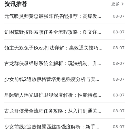
资讯推荐
更多
元气唤灵师黄忠最强阵容搭配推荐：高爆发输
08-07
出与生存兼顾的实战组合
饥困荒野按图索骥任务全流程攻略：图文详解
08-07
完成步骤与关键技巧
领主无双兔子Boss打法详解：高效通关技巧与
08-07
阵容推荐
古龙群侠录经脉系统全解析：玩法机制、升级
08-07
技巧与实战应用指南
少女前线2追放伊格蕾塔角色强度分析与实战
08-07
搭配指南
星际猎人瑶光级护卫舰深度解析：性能特点、
08-07
实战表现与战术定位
古龙群侠录全流程任务攻略：从入门到通关的
08-07
详细步骤指南
少女前线2追放银翼匹丝缇强度解析：新手枪
08-07