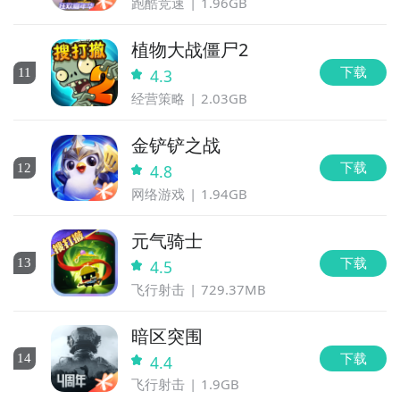
跑酷竞速
1.96GB
植物大战僵尸2
下载
11
4.3
经营策略
2.03GB
金铲铲之战
下载
12
4.8
网络游戏
1.94GB
元气骑士
下载
13
4.5
飞行射击
729.37MB
暗区突围
下载
14
4.4
飞行射击
1.9GB