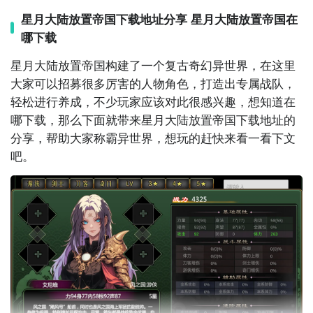
星月大陆放置帝国下载地址分享 星月大陆放置帝国在
《星月大陆：放置帝国》最新下载预约地址
哪下载
》》》》》#星月大陆：放置帝国#《《《《《
星月大陆放置帝国构建了一个复古奇幻异世界，在这里
大家可以招募很多厉害的人物
角色
，打造出专属战队，
进入游戏后会发现，这个星月大陆的世界观设定还算完
轻松进行
养成
，不少玩家应该对此很感兴趣，想知道在
整。玩家需要在这个奇幻世界里收集各种英雄，每个英
哪下载，那么下面就带来星月大陆放置帝国下载地址的
雄都有自己的背景故事和技能设定。这些英雄不是随便
分享，帮助大家称霸异世界，想玩的赶快来看一看下文
凑数的，他们的天赋系统做得比较细致，技能搭配起来
吧。
也有讲究。玩家可以照着自己的喜好，把不同类型的英
雄组合在一起，形成自己的战斗队伍。