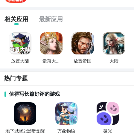
知，有三大方法，下边就让九游独家来为您揭秘吧！
方法一： 关注九游星月大陆：放置帝国大事件
相关应用
最新应用
步骤1：
百度搜索
“
九游星月大陆：放置帝国
”
专区
；
步骤2：
关注大事件列表，每次星月大陆：放置帝国测试
的时间都会最新发布，这是九游独家的哦；
放置大陆
遗落大陆
放置帝国
大陆
帝国崛起
热门专题
值得写长篇好评的游戏
2
地下城堡2:黑暗觉醒
万象物语
微光