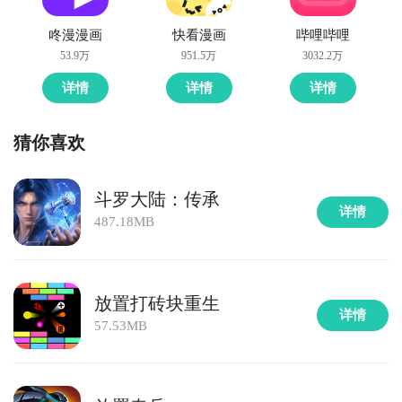
陆：放置帝国最为直接方法哦，不知道大家有没有清楚
的知道呢？想要了解更多精彩内容，不妨多多关注
九游
咚漫漫画
快看漫画
哔哩哔哩
九游APP
星月大陆：放置帝国
53.9万
951.5万
3032.2万
玩新游 上九游
详情
详情
详情
猜你喜欢
全球好
斗罗大陆：传承
详情
487.18MB
全球好
放置打砖块重生
详情
游抢先下
57.53MB