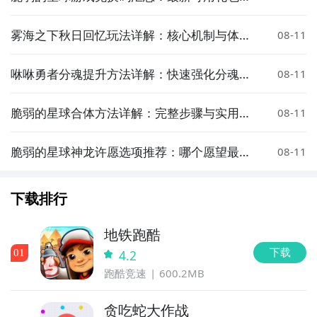
分享
官方
雾海之下秋日回忆玩法详解：核心机制与体验
08-11
亮点
咻咻勇者分魂提升方法详解：快速强化分魂技
08-11
巧与实用攻略
直播陪你玩
立即下载
脆弱的星球合体方法详解：完整步骤与实用技
08-11
巧
方法三： 查看九游开测表
脆弱的星球神龙许愿选项推荐：哪个愿望最值
08-11
直播陪你玩
步骤1：
在九游开测表中玩家们可以看到当天所有进行开
得选择
立即下载
测的手机游戏，以及最近十天即将进行测试的游戏，有
具体的测试时间以及测试阶段介绍，玩家们可以在这里
下载排行
查找星月大陆：放置帝国的相关公测时间信息!
地铁跑酷
步骤2：
访问地址>>>
手游开测表地址
下载
0
1
4.2
好了，星月大陆：放置帝国公测时间的关注方法就讲到
跑酷竞速
600.2MB
这里，各位玩家是否都已经掌握好以上三种技巧了呢，
随时随地关注星月大陆：放置帝国什么时候开测，什么
贪吃蛇大作战