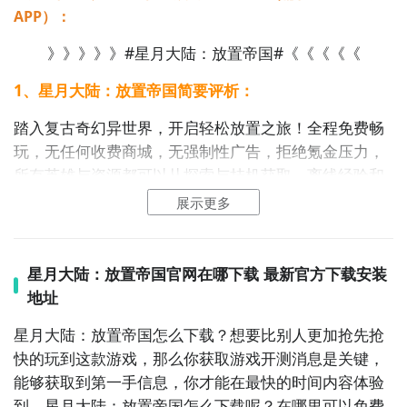
APP）：
》》》》》#星月大陆：放置帝国#《《《《《
1、星月大陆：放置帝国简要评析：
战斗方面采用的是自动战斗模式，玩家主要负责阵容搭
游戏采用复古奇幻
美术
风格，摒弃繁杂华丽的视觉特
配和
策略
调整。这种玩法比较适合不想频繁操作的玩
踏入复古奇幻异世界，开启轻松放置之旅！全程免费畅
效，致力于还原经典
冒险
的纯粹氛围，大家可以在新月
家，但也保留了一定的策略深度。不同的关卡会有不同
玩，无任何收费商城，无强制性广告，拒绝氪金压力，
大陆中逐步推进进程，探索未知的领域来获取稀有道具
的敌人配置，需要针对性地调整队伍组成。有时候一个
所有英雄与资源都可以从探索与挂机获取。离线经验和
和
关键
资源，持续助力帝国势力的扩张与成长。
看似普通的关卡，换个阵容就能轻松过关。
收益，在线升级刷装招募英雄一个不少。每一个英雄都
展示更多
有自己的独立天赋，技能和传记简介，等你来收集，合
理搭配自由组合，打造专属战队。复古画风，没有花里
胡哨的画面，还原经典冒险体验，收集、养成一站式满
星月大陆：放置帝国官网在哪下载 最新官方下载安装
足。佛系护肝，策略拉满，不肝不氪也能称霸异世界！
地址
2、星月大陆：放置帝国图片欣赏：
星月大陆：放置帝国怎么下载？想要比别人更加抢先抢
快的玩到这款游戏，那么你获取游戏开测消息是关键，
能够获取到第一手信息，你才能在最快的时间内容体验
到，星月大陆：放置帝国怎么下载呢？在哪里可以免费