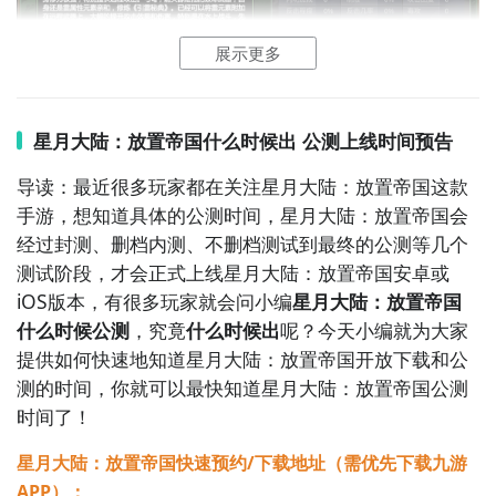
展示更多
【星月大陆：放置帝国】最新版预约/下载
挂机系统是这个游戏的核心玩法之一。就算玩家下线
星月大陆：放置帝国什么时候出 公测上线时间预告
了，
角色
也会继续在游戏里，获取经验和资源，等再次
》》》》》#星月大陆：放置帝国#《《《《《
上线的时候，就能领取这些收益。这种设计，让上班族
导读：最近很多玩家都在关注星月大陆：放置帝国这款
或者学生党，不用一直盯着手机，有空的时候，上线处
游戏在5月15日上线试玩版，正式版可以去
手游
福利第
手游，想知道具体的公测时间，星月大陆：放置帝国会
理一下就行。在线的时候，可以做的事情也不少，升级
一名的APP
九游
预约，
九游是阿里巴巴灵犀互娱产品
，
经过封测、删档内测、不删档测试到最终的公测等几个
装备、招募新英雄、推进关卡进度，内容安排得比较合
会及时提醒下载，且在这里
玩游戏有机会领ps5，每周
测试阶段，才会正式上线星月大陆：放置帝国安卓或
理。
还会抽648元无门槛券
。
iOS版本，有很多玩家就会问小编
星月大陆：放置帝国
什么时候公测
，究竟
什么时候出
呢？今天小编就为大家
提供如何快速地知道星月大陆：放置帝国开放下载和公
测的时间，你就可以最快知道星月大陆：放置帝国公测
时间了！
星月大陆：放置帝国快速预约/下载地址（需优先下载九游
APP）：