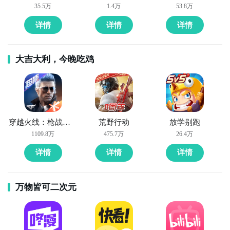
九游客户端
35.5万
1.4万
53.8万
详情
详情
详情
最直接的方法就是到九游APP进行下载，九游APP提供
海量的精品游戏下载
，
大吉大利，今晚吃鸡
在九游客户端搜索栏中输入星月大陆：放置帝国进行搜
索，点击进入到游戏专区中，如图所示：如图所示，这
样你就不用四处寻求游戏下载包，简简单单的两步你就
可以安装了，同时​还有大量的安卓手机游戏攻略。
方法二： 下载九游APP，订阅星月大陆：放置帝国的开
穿越火线：枪战王者
荒野行动
放学别跑
测提醒
九游APP下载
【高速下载】
1109.8万
475.7万
26.4万
步骤1：
点击下载九游APP；
详情
详情
详情
通过上面的游戏介绍和图片，可能大家对星月大陆：放
步骤2：
进入APP搜索“星月大陆：放置帝国”，订阅后可
置帝国有大致的了解了，不过这么游戏要怎么样才能抢
及时接受活动,礼包,开测和开放下载的提醒；
先体验到呢？不用担心，目前九游客户端已经开通了测
万物皆可二次元
试提醒了，通过在九游APP中搜索“星月大陆：放置帝
国”，点击右边的【订阅】或者是【开测提醒】，订阅游
九游APP
好了，小编为大家大家提供了这两种教程是下载星月大
戏就不会错过最先的下载机会了咯！
玩新游 上九游