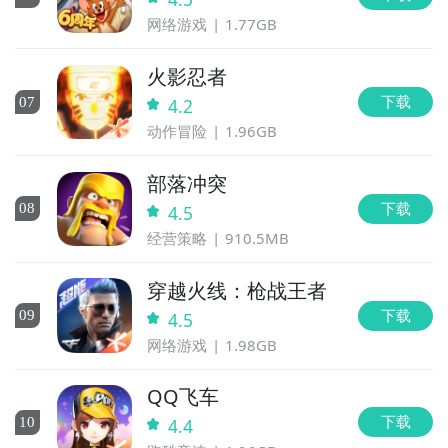
网络游戏
1.77GB
火影忍者
下载
0
7
4.2
动作冒险
1.96GB
部落冲突
下载
0
8
4.5
经营策略
910.5MB
穿越火线：枪战王者
下载
0
9
4.5
网络游戏
1.98GB
QQ飞车
下载
10
4.4