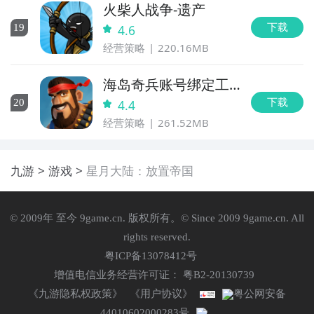
火柴人战争-遗产
下载
19
4.6
经营策略
220.16MB
海岛奇兵账号绑定工
具
下载
20
4.4
经营策略
261.52MB
九游
游戏
星月大陆：放置帝国
© 2009年 至今 9game.cn. 版权所有。© Since 2009 9game.cn. All
rights reserved.
粤ICP备13078412号
增值电信业务经营许可证： 粤B2-20130739
《九游隐私权政策》
《用户协议》
粤公网安备
44010602000283号