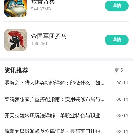
游抢先下
放置奇兵
详情
544.37MB
福利礼包免费领
帝国军团罗马
详情
159.2MB
福利礼包免费领
资讯推荐
更多
雾海之下猎人协会功能详解：能做什么、如何
08-11
加入、有哪些福利
菜鸡梦想家户型搭配指南：实用装修布局与空
08-11
间优化技巧
开天英雄转职玩法详解：单职业特色与职业切
官方
08-11
换攻略
脆弱的星球游戏兑换码汇总：最新可用礼包码
08-11