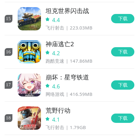
坦克世界闪击战
下载
15
4.4
飞行射击
223.03MB
神庙逃亡2
下载
16
4.2
跑酷竞速
147.86MB
崩坏：星穹铁道
下载
17
4.6
网络游戏
416.59MB
荒野行动
下载
18
4.1
飞行射击
1.79GB