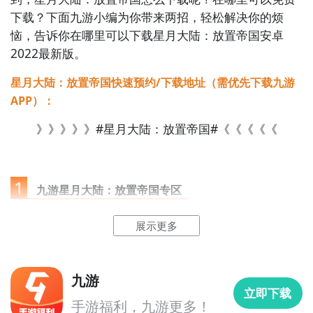
游戏内置丰富的英雄，每位角色都拥有独立的天赋树、
下载？下面九游小编为你带来两招，轻松解决你的烦
星月大陆放置帝国适合那些，想要轻松游戏体验的玩
专属技能与背景传记，等待着大家来收集解锁，并且获
恼，告诉你在哪里可以下载星月大陆：放置帝国安卓
家。它不需要你投入大量金钱，也不用时刻盯着屏幕，
得后还可以根据不同冒险场景与关卡需求灵活搭配，组
2022最新版。
有空的时候，上线玩一会就行。游戏的策略性，虽然不
建不同的阵容。
星月大陆：放置帝国快速预约/下载地址（需优先下载九游
算特别深，但也足够让人琢磨一阵子了。
APP）：
》》》》》#星月大陆：放置帝国#《《《《《
1
九游星月大陆：放置帝国专区
星月大陆放置帝国下载地址已经放在上文了，游戏将收
展示更多
点击
进入九游门户
，搜索星月大陆：放置帝国，进入之
集、养成与冒险探索深度融合，以低门槛的放置机制、
后你会看到一个下载按钮，分别是
【高速下载】
和
【下
深度的英雄
策略
搭配，打造了一个轻松自在且富有探索
载】
，高速下载可以更加节省下载时间和流量，能够很
乐趣的奇幻异世界。
九游
好的解决下载耗时长的问题。
如图所示：
立即下载
星月大陆：放置帝国什么时候公测？公测
时间提前预
手游福利，九游更多！