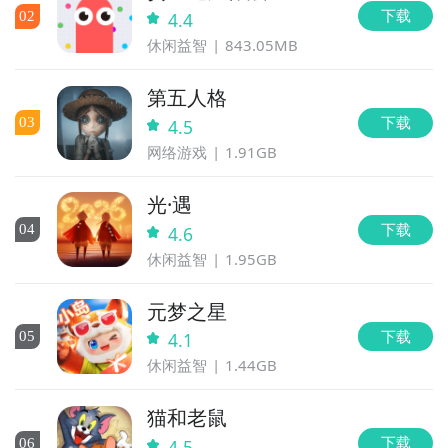
时候开放下载，什么时候公测等信息，还有一个办法就
下载
0
2
4.4
是留意九游星月大陆：放置帝国专区的每日更新，欢迎
休闲益智
843.05MB
大家积极参与讨论和提问题，我们会第一时间为您解
答。
第五人格
下载
0
3
4.5
网络游戏
1.91GB
光·遇
下载
0
4
4.6
休闲益智
1.95GB
元梦之星
下载
0
5
4.1
休闲益智
1.44GB
猫和老鼠
下载
0
6
4.5