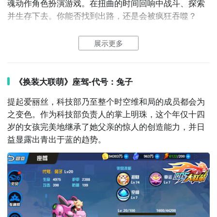
魂动作角色扮演游戏。在扭曲的时间回响中战斗、探索
兔子最为直接方法哦，不知道大家有没有清楚的知道
并生存下去。你能否找到出路，还是会被疯狂吞噬？
呢？想要了解更多精彩内容，不妨多多关注
九游代号：
2、代号：兔子图片欣赏：
兔子
展示更多
《换装大联萌》座驾-代号：兔子
提起
爱丽丝
，科技部乃至整个时空维和局的成员都会为
之变色。作为科技部负责人的
掌上明珠
，这个年仅十四
岁的女孩完美地继承了她父亲的惊人的
创造
能力，并日
益显露出青出于蓝的趋势。