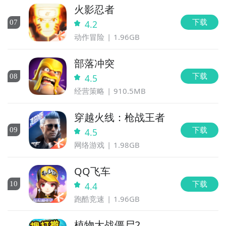
火影忍者
下载
0
7
4.2
动作冒险
1.96GB
部落冲突
下载
0
8
4.5
经营策略
910.5MB
穿越火线：枪战王者
下载
0
9
4.5
网络游戏
1.98GB
QQ飞车
下载
10
4.4
跑酷竞速
1.96GB
植物大战僵尸2