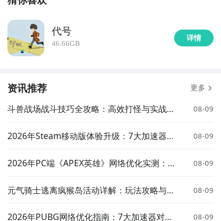
方法三： 查看九游开测表
代号
步骤1：
在九游开测表中玩家们可以看到当天所有进行开
详情
46.66GB
测的手机游戏，以及最近十天即将进行测试的游戏，有
具体的测试时间以及测试阶段介绍，玩家们可以在这里
查找代号：兔子的相关公测时间信息!
资讯推荐
更多
步骤2：
访问地址>>>
手游开测表地址
斗兽战场战斗技巧全攻略：高效打怪与实战策
08-09
好了，代号：兔子公测时间的关注方法就讲到这里，各
略详解
位玩家是否都已经掌握好以上三种技巧了呢，随时随地
2026年Steam移动版体验升级：7大加速器对
08-09
关注代号：兔子什么时候开测，什么时候开放下载，什
比实测与低延迟方案推荐
么时候公测等信息，还有一个办法就是留意九游代号：
2026年PC端《APEX英雄》网络优化实测：7
08-09
兔子专区的每日更新，欢迎大家积极参与讨论和提问
大加速器对比与低延迟方案推荐
题，我们会第一时间为您解答。
元气骑士逃离疯猴岛活动详解：玩法攻略与奖
08-09
励介绍
2026年PUBG网络优化指南：7大加速器对比
08-09