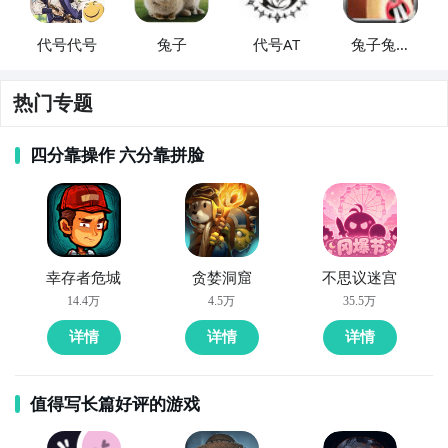
代号代号
兔子
代号AT
兔子兔子
跳跳跳
热门专题
好几个特工接受了她的挑战，但很快都败下阵来。那两
门近距离旋转机炮可以在不重新装填的情况下进行持续
四分靠操作 六分靠拼脸
不断高伤害的火力输出，战斗开始后他们就被一片铺天
盖地的弹雨死死地压制，最后不得不宣告投降。正如爱
丽丝料想的一样，这台打上了她个人鲜明印记的机甲以
一场实力的碾压成功引起了所有人的瞩目。她欢迎那些
幸存者危城
贪婪洞窟
不思议迷宫
想要坐上这套机甲的人向她下单订购，前提是他们能够
14.4万
4.5万
35.5万
支付得起她索要的巨额回报。
详情
详情
详情
值得写长篇好评的游戏