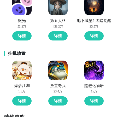
通过上面的游戏介绍和图片，可能大家对代号：兔子有
大致的了解了，不过这么游戏要怎么样才能抢先体验到
方法二： 下载九游APP，订阅代号：兔子的开测提醒
呢？不用担心，目前九游客户端已经开通了测试提醒
微光
第五人格
地下城堡2:黑暗觉醒
了，通过在九游APP中搜索“代号：兔子”，点击右边的
步骤1：
点击下载九游APP；
53.8万
453.3万
35.5万
【订阅】或者是【开测提醒】，订阅游戏就不会错过最
详情
详情
详情
步骤2：
进入APP搜索“代号：兔子”，订阅后可及时接受
先的下载机会了咯！
活动,礼包,开测和开放下载的提醒；
挂机放置
九游APP
九游APP
玩新游 上九游
玩新游 上九游
爆炒江湖
放置奇兵
超进化物语
1.3万
23.4万
15万
全球好游抢先下
福利礼包免费领
官方直播陪你玩
全球好游抢先下
福利礼包免费领
官方直播陪你玩
详情
详情
详情
立即下载
立即下载
猜你喜欢