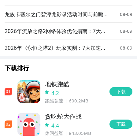
实测与低延迟选择策略
龙族卡塞尔之门碧潭龙影录活动时间与前瞻介
08-09
绍
2026年流放之路2网络体验优化指南：7大加
08-09
速器实测对比与低延迟方案推荐
2026年《永恒之塔2》玩家实测：7大加速器
08-09
对比与低延迟优化指南
下载排行
地铁跑酷
下载
0
1
4.2
跑酷竞速
600.2MB
贪吃蛇大作战
下载
0
2
4.4
休闲益智
843.05MB