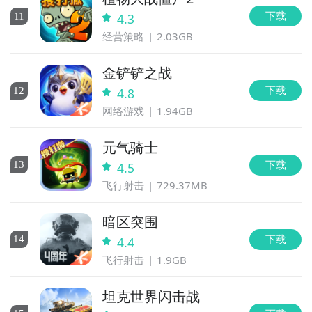
下载
11
4.3
经营策略
2.03GB
金铲铲之战
下载
12
4.8
网络游戏
1.94GB
元气骑士
下载
13
4.5
飞行射击
729.37MB
暗区突围
下载
14
4.4
飞行射击
1.9GB
坦克世界闪击战