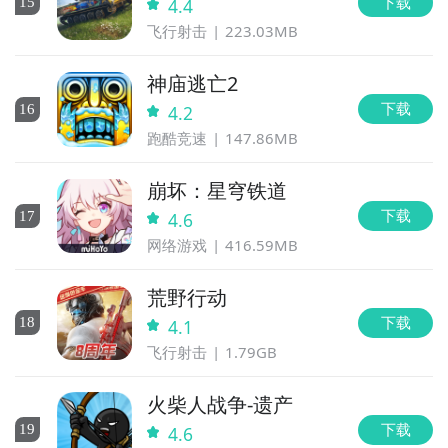
下载
15
4.4
飞行射击
223.03MB
神庙逃亡2
下载
16
4.2
跑酷竞速
147.86MB
崩坏：星穹铁道
下载
17
4.6
网络游戏
416.59MB
荒野行动
下载
18
4.1
飞行射击
1.79GB
火柴人战争-遗产
下载
19
4.6