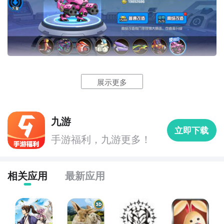
她对“赤红风暴”令大多数人惊艳的反应嗤之以鼻，扔下
展示更多
一句“那样的东西我也能做”后，就把自己关进了专属的
开发工作室内。一个月后，在自走型机甲的例行对抗训
练上，爱丽丝驾驶着她的
最新
发明“代号：兔子”大咧咧
九游
地闯入了训练场，向所有的人宣布要和她父亲研发的机
立即下载
代号：兔子什么时候公测？公测
时间提前预知，有三大
甲进行一场一对一的战斗。
手游福利，九游更多！
方法，下边就让九游独家来为您揭秘吧！
方法一： 关注九游代号：兔子大事件
相关应用
最新应用
步骤1：
百度搜索
“
九游代号：兔子
”
专区
；
步骤2：
关注大事件列表，每次代号：兔子测试的时间都
会最新发布，这是九游独家的哦；