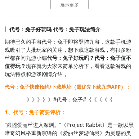
2
九游客户端
展示更多
最直接的方法就是到九游APP进行下载，九游APP提供
代号：兔子好玩吗 代号：兔子玩法简介
海量的精品游戏下载
，
期待已久的手游代号：兔子即将登陆九游，这款手机游
在九游客户端搜索栏中输入代号：兔子进行搜索，点击
戏吸引了大批玩家的关注，想下载这款游戏，有很多粉
进入到游戏专区中，如图所示：如图所示，这样你就不
丝都在问九游小编
代号：兔子好玩吗？代号：兔子值不
用四处寻求游戏下载包，简简单单的两步你就可以安装
值得玩？
现在就为大家来简单分析下，看看这款游戏的
了，同时​还有大量的安卓手机游戏攻略。
玩法特点和游戏剧情介绍 。
九游APP下载
【高速下载】
代号：兔子快速预约/下载地址（需优先下载九游APP）：
》》》》》#代号：兔子#《《《《《
1、代号：兔子简要评析：
“跟随爱丽丝进入深渊。”《Project Rabbit》是一款以黑
暗奇幻风格重新演绎的《爱丽丝梦游仙境》为灵感的类
好了，小编为大家大家提供了这两种教程是下载代号：