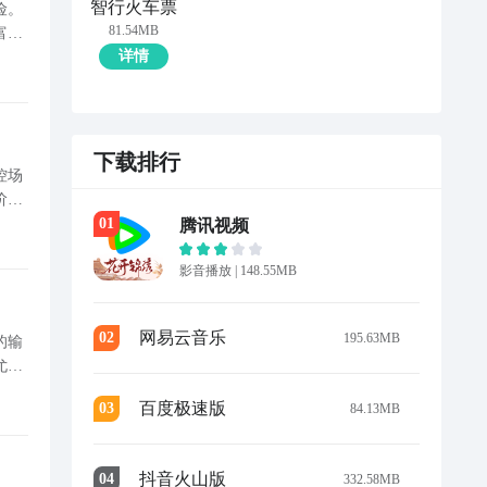
智行火车票
险。
81.54MB
富支
详情
星流
下载排行
控场
阶段
：突刺是灵魂
0
1
腾讯视频
影音播放
|
148.55MB
网易云音乐
0
2
195.63MB
的输
尤其
蕊儿使用双剑
百度极速版
0
3
84.13MB
抖音火山版
0
4
332.58MB