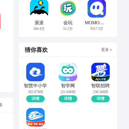
派派
会玩
MOMO陌陌
300.4万
53.2万
5917.5万
猜你喜欢
更多
智慧中小学
智学网
智联招聘
302.67MB
221.84MB
138.34MB
详情
详情
详情
多