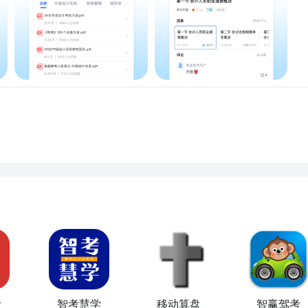
考
智考慧学
移动算盘
智赢驾考