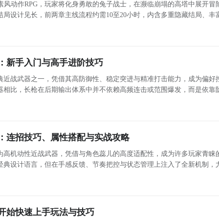
素风动作RPG，玩家将化身勇敢的兔子战士，在濒临崩塌的高塔中展开冒
局设计见长，前两章主线流程约需10至20小时，内含多重隐藏结局、丰
偏好的玩家提供深度体验。本文聚焦于游戏中人气极高、上手友好的“行
：新手入门与高手进阶技巧
典近战武器之一，凭借其高防御性、稳定突进与精准打击能力，成为偏好
器相比，长枪在后期输出体系中并不依赖高频连击或范围爆发，而是依靠
分明的突刺动作链与时机严谨的横扫衔接，构建出独特的“攻防一体”战斗逻辑。 长枪核心机制解析
：连招技巧、属性搭配与实战攻略
为高机动性近战武器，凭借与角色蕊儿的高度适配性，成为许多玩家青睐
经典设计语言，但在手感反馈、节奏把控与状态管理上注入了全新机制，
在连段流畅度与爆发节奏方面展现出独特优势。 蕊儿+双剑：速度与连击的协同体系 在实战中，
开始快速上手玩法与技巧