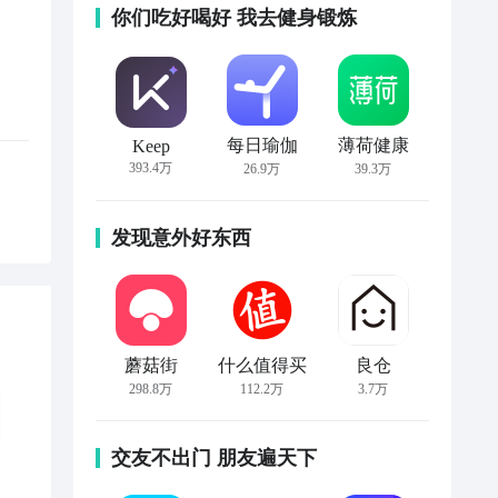
你们吃好喝好 我去健身锻炼
每日瑜伽
薄荷健康
Keep
393.4万
26.9万
39.3万
发现意外好东西
蘑菇街
什么值得买
良仓
298.8万
112.2万
3.7万
交友不出门 朋友遍天下