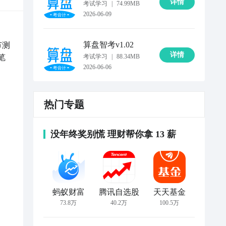
详情
考试学习
|
74.99MB
2026-06-09
算盘智考
v1.02
节测
详情
笔
考试学习
|
88.34MB
2026-06-06
热门专题
没年终奖别慌 理财帮你拿 13 薪
蚂蚁财富
腾讯自选股
天天基金
73.8万
40.2万
100.5万