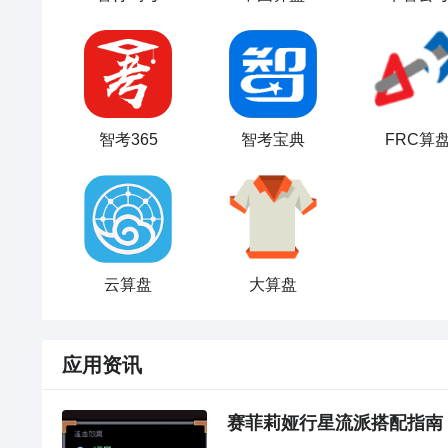
智考365
智考宝典
FRC算
云算盘
大算盘
应用资讯
赛菲莉娅行星流派搭配指南