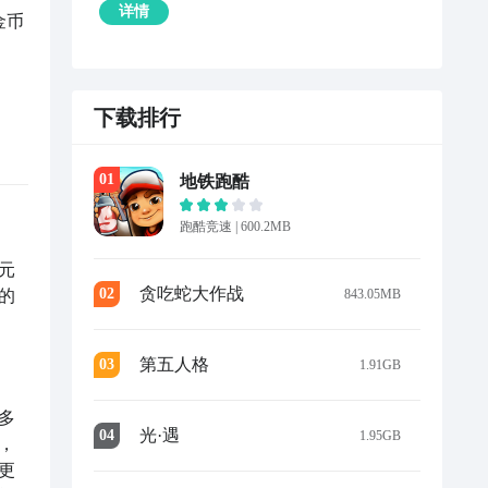
详情
金币
下载排行
到
，
0
1
地铁跑酷
跑酷竞速
|
600.2MB
如
元
贪吃蛇大作战
0
2
843.05MB
的
击
第五人格
0
3
1.91GB
同
多
光·遇
0
4
1.95GB
，
更