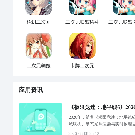
的手办集中放在同一层，能触发阵营协同 buff，不
带、背景板这些不是纯摆设，对应风格的装饰和手办匹
外叠加属性加成。
科幻二次元
二次元联盟格斗
二次元联盟·
而目前如果拿到的是蓝色品质或者是灰色品质的手办，
快速的升星，但是星级再高也不会有SSR和UR品质的
之外，电音也是很多玩家会想要收集到的，毕竟电音这
这款游戏最实在的亮点，就是手办的还原度和收集体验
前作为SSR品质的一个角色，大家想要拿到花费的时
至配饰的小细节都清清楚楚，放大看也不会有模糊的地
她，另外在每一次抽卡里面需要消耗的金币也是非常多
了常规的抽取，还有竞拍、黑市探索这些玩法，不用死
角色。
二次元手办柜中少女手游安卓手机版稀有手办获
定，凑齐同系列的手办放在同一层，还能解锁专属的陈
二次元萌娘
卡牌二次元
成就感直接拉满。
二次元
手办柜中少女
手游
稀有手办获取，是不少手办爱
于现实空间、预算的玩家来说，能在手机里拥有一个专
不用纠结现实里手办的摆放、落灰，也不用心疼高价收
二次元手办柜中少女手游角色强度排行里面推荐的此类
应用资讯
每一次开箱的期待感，都和现实里拆盲盒一模一样。
与竞拍的话，大家拿出这些高品质的手办，绝对是可以
别以为这只是个纯收集的
休闲
游戏，里面的策略性一点
办的玩家也不要错过这里各色的少女手办哦。
行。比如打特定关卡的时候，要根据 boss 的弱点
《极限竞速：地平线6》20
加成能直接拉满伤害。而且手办还能升级升星，星级提
2026年，随着《极限竞速：地平
翻倍。慢慢养起来的手办摆进柜子里，那种看着自己的 
二次元手办柜中少女手游稀有手办获取，主要有三种稳
域联机、动态光照渲染与实时物理交互
别。
抽取一定次数后，必定能拿到当期 UP 池里的最高稀
致画面撕裂）、偶发性T
2026-08-08 23:12