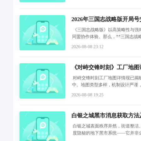
是拍卖行竞拍，每天会刷新不同的稀有手办拍品，用游戏内
最后是黑市探索，每天固定时间刷新黑市货架，里面会
2026年三国志战略版开局
二次元手办柜中少女手游陈列柜布置，玩到最后其实就
办落灰，在游戏里想怎么调整就怎么调整，慢慢收集喜
《三国志战略版》以高策略性与强
了这么久，每次打开游戏第一件事就是看一眼自己的陈
游戏的手办建模足够精细，每一款手办都还原了二次元
同盟协作体验。那么，**三国志战
服。
不会有模糊感，不同稀有度的手办还会有专属的光效和
量及赛季进度等多重因素影响。2
2026-08-08 23:12
有手办都能 360 度旋转查看，不管是正面的角色神
的体验几乎没差。
二次元手办柜中少女手游安卓手机版装饰搭配教
《对峙交锋时刻》工厂地图
在
二次元
手办柜中少女这款游戏里，如果说小伙伴们想
对峙交锋时刻工厂地图详情现已揭
重要的任务了，那么小编今天的文章里就给大家总结出
中。地图类型多样，机制设计严谨
游戏里的手办不只是摆着看，同阵营的手办搭配对应配
戏内都会遇到一个问题，那就是明明觉得自己的手办和
战术导
手办越来越多，展示柜的等级也会提升，能解锁更多的
2026-08-08 19:25
关，那么这个时候到底要怎么办呢？或许通过小编文章
据自己的喜好搭配，打造出完全个性化的手办空间，每
白银之城黑市消息获取方法
玩家们在点开每个手办的属性面板之后，都可以看到它
白银之城表面秩序井然，街道整洁
二次元手办柜中少女手游稀有手办获取，从来都不是靠
度隐秘的地下黑市系统——它并非
所拥有的数量，以及羁绊所属这几项。接下来就需要根
柜子的稀有限定款。对于真正喜欢二次元手办的玩家来
当主线任务急需液态白银素材，或