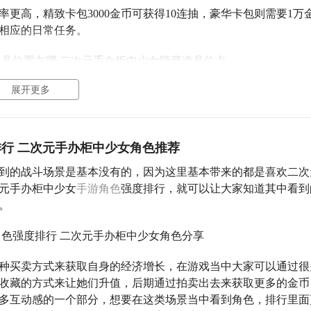
更高，精致卡包3000金币可获得10连抽，豪华卡包则需要1万
成相应的日常任务。
展开更多
当中打造了40多种手办，每个手办都有自己的等级划分，从普通
，就可以获得一份独特的游戏奖励，其中就包括大量的隐藏道具
各种隐藏道具的获取概率也就越高。
行 二次元手办柜中少女角色推荐
攒够资金前往拍卖行，游戏当中拍卖行里有很多限定隐藏款式，
拍价格都是非常之高的，普遍在1500金币到3万金币之间。
到的战斗场景是基本没有的，因为这里基本带来的都是喜欢二次
元手办柜中少女
手游
角色
强度排行，就可以让大家知道其中看到
。
到黑色的位点，小编也用红色方块为大家圈出来了，大家直接点
这里的物资每天都会定期刷新，有机会刷到一些隐藏款式哦，但
种买卖方式来获取自身的经济增长，在游戏当中大家可以通过很
收藏的方式来让她们升值，后期通过拍卖出去来获取更多的金币
多互动感的一个部分，想要在这类场景当中看到角色，排行里面