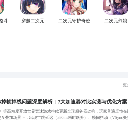
管是推主线还是打资源本，都能省不少力气。另外别忽略装饰道具，
配上，比如暗黑系手办配暗纹背景、光系手办配暖光灯带，还能
格斗
穿越二次元
二次元守护奇迹
二次元剑娘
建议大家就不要放在仓库当中占位置了，虽然这些手办他们也可
手办价格那么高，除了这里的绮罗是SSR品质里面受欢迎的一个手
展开更多
里她的IP影响也是非常大的，很多玩家都对她的外观非常熟悉，
。每个
角色
手办的细节都做得很扎实，发丝的纹理、服装的褶皱
间也是比较久的，可能在十连抽里面要连续抽好多次才可以获取到
方，和现实里拆手办的惊喜感一模一样。而且收集渠道不单一，
的，所以大家只有确保自己金币数量足够的情况下才可以抽到这
磕抽卡，慢慢玩也能攒到稀有手办。每个手办还有独立的羁绊设
取 二次元手办柜中少女手游安卓手机版限定手办解锁
列特效，柜子里会出现专属的光影，看着自己一点点填满的柜子
好者入坑这款游戏的核心动力。对于喜欢收集二次元手办却又受
属手办柜，随时开箱抽稀有款，本身就是一件足够有吸引力的事
限定款的开销，在这个虚拟世界里，所有的收集乐趣都能被放大
手办，目前在自身品质以及需求度上面都是非常高的，后期想要
更
获取到更多的资金去再进行抽卡的，所以平常生活中就喜欢收藏
都不弱。陈列柜的布置直接影响实际战力，不是单纯堆稀有度就
属性，调整柜子里的手办阵营，把克制属性的手办放在核心位置，激
26掉帧掉线问题深度解析：7大加速器对比实测与优化方案
升之后，不仅手办的外观会变得更华丽，陈列带来的属性加成也
线6》等高精度开放世界竞速游戏持续更新全球服务器架构，玩家普遍反馈在
“藏品” 一点点变强的满足感，和现实里收集手办的快乐几乎没
定路径。首先是盲盒抽取，游戏里的盲盒系统自带保底机制，连
叠加场景下，出现**跳延迟（≥80ms瞬时跃升）、帧间抖动（VSync失
有度手办，日常做任务攒的金币就能抽，不用额外投入太多资源。
CP重传超时（联机断连）及晚高峰丢包率阶段性突破1.2%**等复