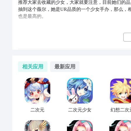
推荐大家去收藏的少女，大家就要注意，目前她们的品
二次元手办柜中少女手游隐藏道具位置的详细分享就和
抽到这个薇尔，她是UR品质的一个少女手办，那么，
游戏道具，作品还打造了不少独特的玩法内容，如果你
也是最高的。
进行留言哦，小编会第一时间为大家解答！
后期如果想要给薇尔售卖出去换取更多的流转资金的话
在竞拍行里面也是属于比较稀缺的一类收藏品，目前带
家也是需要进行多次连抽才可以拿到，而且在盲盒商店
二次元手办柜中少女手游安卓手机版陈列柜布置
精致的卡包，平常大家拿到角色的时候，他们的卡包效
相关应用
最新应用
的时候，在场景当中的价格都是不一样的。
二次元
手办柜中少女
手游
陈列柜布置，是很多手办爱好
一个既养眼又实用的专属手办展示空间呢？小编身边不
摆才能既符合自己的审美，又能拿到游戏里的实际加成
不少小细节，光是琢磨怎么摆柜子，就能玩上大半天。
除了这里的UR比较推荐大家去获取之外，场景当中大
曼珠沙华她带来的基础收益，也会有5%~7%的提升
外观看起来就是一个古代少女的外观，相比二次元来说
二次元
二次元少女
幻想二次
到的各种手办都是带有二次元风格的，比如说绮罗，绮
游戏核心逻辑就是 “分类 + 协同”，搞懂这两点就能
手办低一个品质，所以在抽卡的时候，十连抽想要拿到
类高稀有度手办放在上层显眼位置，不仅视觉上整齐舒
后，后期能够带来的收益提升也是比较多的，建议大家