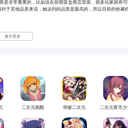
质是非常重要的，比如说在前期盲盒商店里面，很多玩家就有可
大家暂时聊到这里，二次元手办柜中少女手游当中还有很多特殊
相对于其他品质来说，她达到的品质是最高的，所以目前的收藏
想对这些内容进行更进一步的详细了解，也可以继续在九游APP
展开更多
，售卖出去的可能性是最高的。而且此类手办后期想要售卖的话
来的外观也是具有奇幻效果的，想要拿到这类UR品质手办的话
里面，只有欧气数值达到了非常高的上限以后，大家才能拿到这
 高颜值布置教程
果基本都是一个卡包里面出现很多品质的角色，那么这些角色出
者入坑这款游戏后最先上心的内容。毕竟谁不想在虚拟世界里拥
少玩这款游戏的朋友，刚拿到空柜子的时候都犯过愁，不知道怎
。其实这款游戏的陈列柜玩法，远不止放手办这么简单，里面藏
家还可以通过UR品质里面的曼珠沙华来获取自身更多的收益，这
效果，放在仓库里面可以让大家的功能变得更多，而且曼珠沙华，
，这类有
元
古风
二次元跑酷
元素的手办是会更少一些的，大多数情况下，大家
突破二次元
二次元夜市少
罗当前在自身品质当中是达到了SSR品质的，相当于就比UR品
搭出高颜值又实用的柜子。首先按稀有度分层是基础操作，UR、SSR
她也是比较难的，而且她还有星级可以提升，达到3星级提升效
服，还能激活基础的陈列评分加成。然后要注意阵营搭配，同阵
在管理仓库的时候，此类手办要放在可以用的地方。