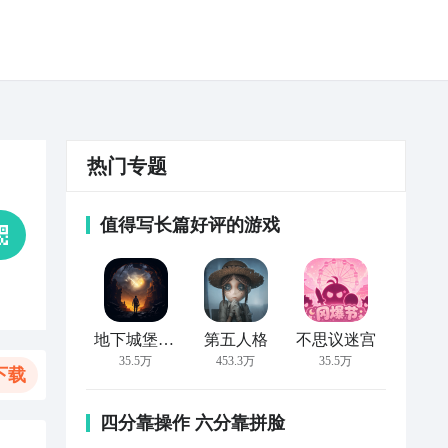
热门专题
值得写长篇好评的游戏
地下城堡2:黑暗觉醒
第五人格
不思议迷宫
35.5万
453.3万
35.5万
下载
四分靠操作 六分靠拼脸