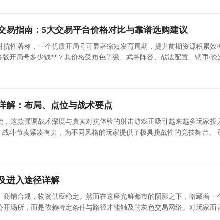
货币就能竞价，运气好能低价捡漏别人挂的 SSR 甚至 UR 
刷出限定隐藏款手办，蹲点就能抢到平时抽不到的稀有
角色
。
号交易指南：5大交易平台价格对比与靠谱选购建议
是在打造属于自己的虚拟小天地。不用像现实里担心空间不够、
欢的角色，一点点把空柜子填满，这种治愈感真的很难得。小编
对抗性著称，一个优质开局号可显著缩短发育周期，提升前期资源积累效
列柜，看着整整齐齐的手办和自己搭出来的风格，就觉得特别舒
角色的细节，从发丝纹理到服饰褶皱都做了高精度渲染，放大看
略版开局号多少钱**？其价格受角色等级、武将阵容、战法配置、铜币/资
展开更多
底座，UR 款甚至有动态特效，摆在展示柜里层次感特别强。而
026年主流交易平台中，账号估值趋于透明化，但平台在安全性、商品真
态，还是背面的服饰细节，都能看得清清楚楚，和现实里拿在手里把
程 二次元手办柜中少女手游安卓手机版装饰如何搭配
详解：布局、点位与战术要点
要顺利通过任务的话，那么根据系统的要求来选择出战手办就是
晓，这款强调战术深度与真实对抗体验的射击游戏正吸引越来越多玩家投
了一篇二次元手办柜中少女
手游
装饰搭配攻略。有很多小伙伴在
，战斗节奏紧凑有力，为不同风格的玩家提供了极具挑战性的竞技舞台。 
饰，还能触发羁绊加成，提升整个展示柜的评分。随着收集的稀
配饰已经够多了，但是在某些任务中还是会因为分数不够而无法
向：地图设计逻辑解析 本作地图以战术功能性为核心出发点，涵盖硬核对枪、经典爆破、团队协作
陈列位置和主题背景，从简约的木质柜到华丽的玻璃展柜，都能
中的内容，你就能够找到答案。
收集到一款新的稀有手办，都能直观感受到展示柜的变化。
及进入途径详解
的详细属性分别是稀有度，所属阵营，基础产出、星级，手上当
、商铺合规，物资供应稳定。然而在这座光鲜都市的阴影之下，暗藏着一
氪金堆出来的，只要摸清楚游戏里的获取路径，慢慢玩就能攒出
公开场所，而是依赖特定条件与路径才能触及的灰色交易网络。对玩家而
据系统当前所提出的战斗要求来选择出战的手办了。一般来说在
说，这款游戏最难得的是还原了收集手办的纯粹乐趣，只是单纯
手中积压大量闲置赃物亟待变现时，黑市便成为关键资源获取与资产转化