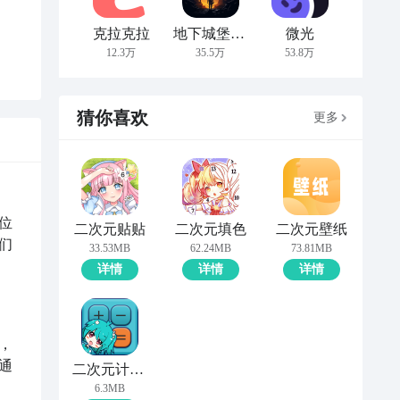
克拉克拉
地下城堡2:黑暗觉醒
微光
12.3万
35.5万
53.8万
猜你喜欢
更多
位
二次元贴贴
二次元填色
二次元壁纸
们
33.53MB
62.24MB
73.81MB
详情
详情
详情
，
通
二次元计算器
6.3MB