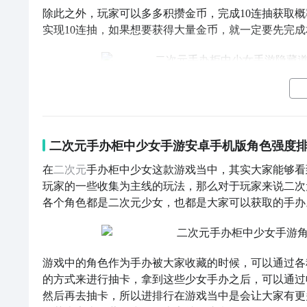
除此之外，玩家可以多多积攒金币，完成10连抽获取概率
实现10连抽，如果想要获得大量金币，就一定要先完
第二种获得方法可通过解锁途径来获得隐藏道具，游戏
超稀有、极稀有再到传说，伴随着玩家每解锁一个手办
但需要注意的是，这些手办收集起来越往后难度越高，
二次元手办柜中少女手游安卓手机版角色强度排
第三种方法针对于一些比较心急的玩家，小伙伴们可以
星光限定边框、彩色玻璃门等等，而每一个稀有物品的竞
在
二次元
手办柜中少女这款游戏当中，其实大家能够看
玩家的一些收集为主线的玩法，那么对于玩家来说二次
各个角色都是二次元少女，也都是大家可以获取的手办
第四种方法就是前往黑市获取，小伙伴们可以在下方看
进入到黑市当中，就可以做一些比较有趣的特殊交易，
样需要玩家有足够多的资金！
游戏中的角色作为手办被大家收藏的时候，可以通过各
的方式来进行抽卡，拿到这些少女手办之后，可以通过
然后再去抽卡，所以进排行在游戏当中是会让大家有更