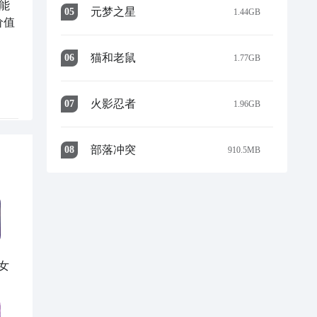
能
的
元梦之星
0
5
1.44GB
价值
上
猫和老鼠
0
6
1.77GB
，
火影忍者
0
7
1.96GB
，大
些
部落冲突
0
8
910.5MB
现
有
么
着
里
她的
看
女
质的
 这
果以
营