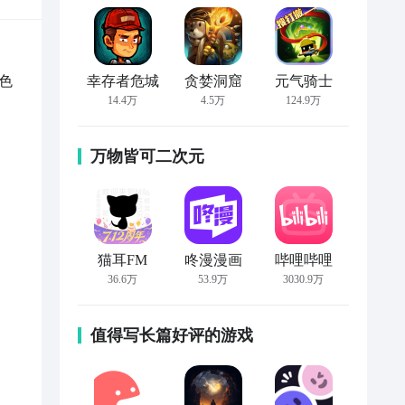
色
幸存者危城
贪婪洞窟
元气骑士
14.4万
4.5万
124.9万
万物皆可二次元
猫耳FM
咚漫漫画
哔哩哔哩
36.6万
53.9万
3030.9万
值得写长篇好评的游戏