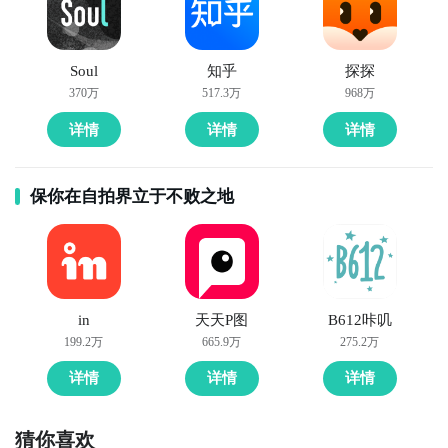
Soul
知乎
探探
370万
517.3万
968万
详情
详情
详情
保你在自拍界立于不败之地
in
天天P图
B612咔叽
199.2万
665.9万
275.2万
详情
详情
详情
猜你喜欢