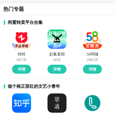
腾讯出品，内置“每日一句”智能文案引擎，可基于日
期、天气、农历节气自动匹配祝福语，并搭配暖色滤镜
热门专题
与柔焦背景，生成带日期水印与微动效（如飘落花瓣）
的早安图，强调时效性与仪式感。

闲置转卖平台合集
7. 《Snapseed》（中文版，Google官方出品）  

虽偏专业调色，但其“文字工具”支持中文字体嵌入与蒙
版遮罩，配合“双重曝光”“胶片颗粒”等预设，用户可将自
转转
赶集直招
58同城
拍/窗外晨景与手写体早安语深度融合，适合追求质感与
429.7万
425万
2306.2万
原创性的摄影爱好者。

详情
详情
详情
8. 《稿定设计》（手机端）  

聚焦新媒体视觉的垂直工具，其“社交配图”频道下设
做个根正苗红的文艺小青年
《晨间能量站》专栏，含可商用的高清免抠问候素材
（如云朵框、茶杯剪影、手绘太阳），支持批量生成带
不同昵称/日期的定制化早安图，企业HR与社群运营者
常用。
