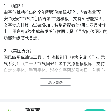
1. 《醒图》  

由字节跳动推出的全能型图像编辑APP，内置海量“早
安”“晚安”“节气”“心情语录”主题模板，支持AI智能抠图、
文字动态排版与滤镜叠加，特别适配微信/朋友圈尺寸输
出，用户可3秒生成高质感问候图，是《早安问候图》的
功能升级替代首选。

2. 《美图秀秀》  

国民级图像编辑工具，其“海报制作”模块专设《早安·元
气系列》《二十四节气问候》等中文原创模板库，支持
自定义字体、手写字体、渐变文字阴影及每日一句暖心
文案推荐，操作极简，中老年用户与年轻群体均广泛使
展示更多
用。

3. 《黄油相机》  

以胶片感+文艺手写体著称的日系风格APP，内置大
量“晨光”“窗台咖啡”“手账风问候”专属滤镜与贴纸，文字
豌豆荚