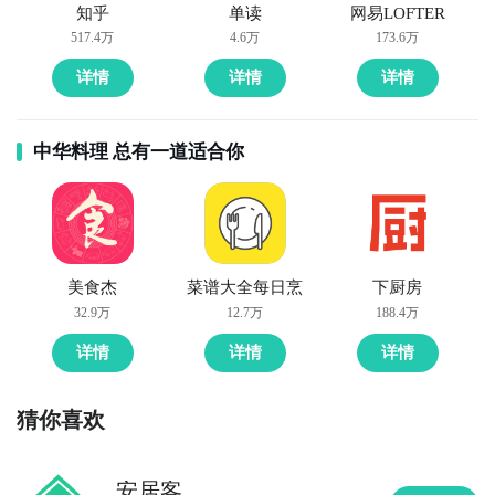
知乎
单读
网易LOFTER
9. 《堆糖》（图像社区+编辑工具整合版）  

517.4万
4.6万
173.6万
以美图收藏起家，现集成轻量编
详情
详情
详情
中华料理 总有一道适合你
美食杰
菜谱大全每日烹
下厨房
32.9万
12.7万
188.4万
详情
详情
详情
猜你喜欢
安居客