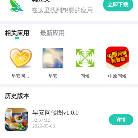
立即下载
排版支持手写笔迹模拟与复古打字机动画，适合制作有
在这里找到想要的应用
温度、有故事感的个性化早安图。

4. 《Canva可画》（中文版）  

相关应用
最新应用
专业级在线设计工具的移动端精简版，提供超5000套中
文原创“晨间问候”“职场加油”“节气养生”模板，支持拖拽
编辑、品牌字体同步、多尺寸一键导出（含1:1朋友
圈/9:16竖版短视频封面），兼顾美观性与实用性。

早安问候
早安
问候
中原问候
5. 《PicsArt》（中文界面版）  

短信
全球知名创意编辑APP，其中文社区持续更新“国风早
安”“水墨节气”“新中式问候”等专题模板，结合AI文字生
历史版本
成（输入“立春祝福”自动推荐诗句）与混合图层功能，
满足进阶用户对构图与意境的深度需求。

早安问候图v1.0.0
详情
32.37MB
6. 《天天P图》（已升级为《腾讯电脑管家·图片工具》
2026-05-06
移动端，但独立APP仍运营）  
