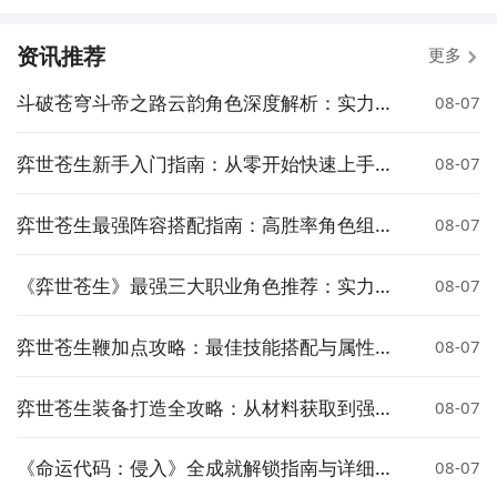
大家详解到这里了，相信大家都已经清楚了太空悠悠球
电脑版怎么下载安装了吧？如果不清楚或者有其他疑问
资讯推荐
更多
的，可以在下面留言。赶紧下载这个模拟器
，一起在电
脑上玩太空悠悠球吧。
斗破苍穹斗帝之路云韵角色深度解析：实力、
08-07
剧情与人气全面盘点
弈世苍生新手入门指南：从零开始快速上手的
08-07
详细攻略
弈世苍生最强阵容搭配指南：高胜率角色组合
08-07
与实战技巧
通过上面的游戏介绍和图片，可能大家对太空悠悠有大
《弈世苍生》最强三大职业角色推荐：实力排
08-07
名与实战解析
致的了解了，不过这么游戏要怎么样才能抢先体验到
呢？不用担心，目前九游客户端已经开通了测试提醒
弈世苍生鞭加点攻略：最佳技能搭配与属性分
08-07
了，通过在九游APP中搜索“太空悠悠”，点击右边的
配方案
方法二： 下载九游APP，订阅太空悠悠的开测提醒
【订阅】或者是【开测提醒】，订阅游戏就不会错过最
弈世苍生装备打造全攻略：从材料获取到强化
08-07
先的下载机会了咯！
步骤1：
点击下载九游APP；
升级详细教程
《命运代码：侵入》全成就解锁指南与详细获
08-07
步骤2：
进入APP搜索“太空悠悠”，订阅后可及时接受活
取攻略
九游APP