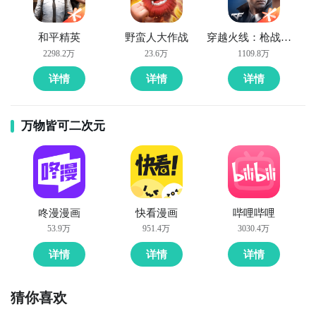
和平精英
野蛮人大作战
穿越火线：枪战王者
2298.2万
23.6万
1109.8万
详情
详情
详情
万物皆可二次元
3
下载太空悠悠球电脑版的程序安装包
1）安装完毕之后，进入猩猩助手中的精品聚焦页面，在
搜索栏中输入“太空悠悠球”，就会出现这款游戏的最新
咚漫漫画
快看漫画
哔哩哔哩
电脑版程序安装包。点击下载，耐心等待下载安装完毕
53.9万
951.4万
3030.4万
后，就可以在我的游戏中出现了相应的太空悠悠球图标
啦。​
详情
详情
详情
2）重点贴士：有时候猩猩助手还没来得及更新最新的太
猜你喜欢
空悠悠球安装包，小伙伴们可能就没办法在精品聚焦中