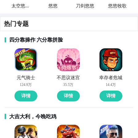
太空悠悠
悠悠
刀剑悠悠
悠悠牧歌
球
热门专题
好了，小编为大家大家提供了这两种教程是下载太空悠
悠最为直接方法哦，不知道大家有没有清楚的知道呢？
四分靠操作 六分靠拼脸
想要了解更多精彩内容，不妨多多关注
九游太空悠悠
2
​开始安装太空悠悠球安卓模拟器
​下载完太空悠悠球安卓模拟器，当然就是需要在电脑上
进行安装啦，双击安装辅助。如果玩家们是第一次下载
元气骑士
不思议迷宫
幸存者危城
太空悠悠球助手，那么还需要勾选安装模拟器，仅此一
124.9万
35.5万
14.4万
次，若杀毒软件阻止，请允许通过。
详情
详情
详情
大吉大利，今晚吃鸡