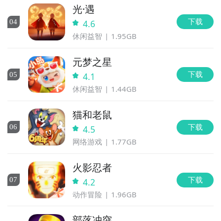
光·遇
步骤2：
访问地址>>>
手游开测表地址
下载
0
4
4.6
好了，太空悠悠公测时间的关注方法就讲到这里，各位
休闲益智
1.95GB
玩家是否都已经掌握好以上三种技巧了呢，随时随地关
注太空悠悠什么时候开测，什么时候开放下载，什么时
元梦之星
候公测等信息，还有一个办法就是留意九游太空悠悠专
下载
0
5
4.1
区的每日更新，欢迎大家积极参与讨论和提问题，我们
休闲益智
1.44GB
会第一时间为您解答。
猫和老鼠
下载
0
6
4.5
网络游戏
1.77GB
火影忍者
下载
0
7
4.2
动作冒险
1.96GB
部落冲突