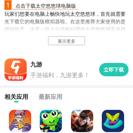
1
点击下载太空悠悠球电脑版
玩家们想要在电脑上畅快地玩太空悠悠球，首先就需要
先下载它的电脑版模拟器啦。在这里推荐大家使用的是
猩猩助手，这是一款十分流畅好用的太空悠悠球安卓模
2
九游客户端
拟器，性能强悍，功能完备，同时能够支持多开和各种
展示更多
辅助功能，是电脑玩太空悠悠球的首选。可以完美兼容
各种安卓游戏，除了太空悠悠球之外，还会不断更新其
最直接的方法就是到九游APP进行下载，九游APP提供
他热门手游。
海量的精品游戏下载
，
九游
立即下载
在九游客户端搜索栏中输入太空悠悠进行搜索，点击进
点击这里太空悠悠球电脑版下载地址
手游福利，九游更多！
入到游戏专区中，如图所示：如图所示，这样你就不用
四处寻求游戏下载包，简简单单的两步你就可以安装
了，同时​还有大量的安卓手机游戏攻略。
相关应用
最新应用
九游APP下载
【高速下载】