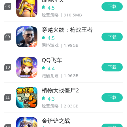
下载
0
8
4.5
经营策略
910.5MB
穿越火线：枪战王者
下载
0
9
4.5
网络游戏
1.98GB
QQ飞车
下载
10
4.4
跑酷竞速
1.96GB
植物大战僵尸2
下载
11
4.3
经营策略
2.03GB
金铲铲之战