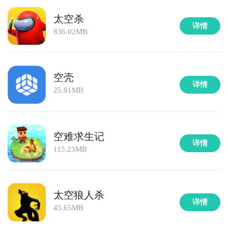
搜索到相应的游戏。不过没关系，大家可以进入九游专
区下载太空悠悠球的apk文件到电脑上，然后打开猩猩
太空杀
详情
助手“安装本地应用”，进行安装就可以实现在电脑上玩
836.02MB
太空悠悠球啦。
太空悠悠什么时候公测？公测
时间提前预知，有三大方
法，下边就让九游独家来为您揭秘吧！
空壳
详情
方法一： 关注九游太空悠悠大事件
25.91MB
步骤1：
百度搜索
“
九游太空悠悠
”
专区
；
步骤2：
关注大事件列表，每次太空悠悠测试的时间都会
空难求生记
最新发布，这是九游独家的哦；
详情
115.23MB
太空狼人杀
详情
45.65MB
The end，太空悠悠球的安卓模拟器图文安装教程就为