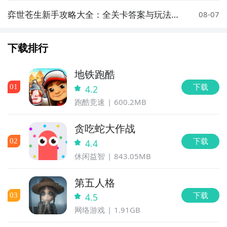
动,礼包,开测和开放下载的提醒；
玩新游 上九游
弈世苍生新手攻略大全：全关卡答案与玩法详
08-07
解
九游APP
下载排行
玩新游 上九游
地铁跑酷
全球好游抢先下
福利礼包免费领
官方直播陪你玩
下载
0
1
4.2
立即下载
跑酷竞速
600.2MB
全球好游抢先下
福利礼包免费领
官方直播陪你玩
贪吃蛇大作战
立即下载
下载
0
2
4.4
休闲益智
843.05MB
方法三： 查看九游开测表
第五人格
步骤1：
在九游开测表中玩家们可以看到当天所有进行开
测的手机游戏，以及最近十天即将进行测试的游戏，有
下载
0
3
4.5
具体的测试时间以及测试阶段介绍，玩家们可以在这里
网络游戏
1.91GB
查找太空悠悠的相关公测时间信息!