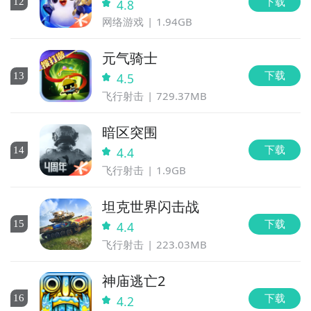
下载
12
4.8
网络游戏
1.94GB
元气骑士
下载
13
4.5
飞行射击
729.37MB
暗区突围
下载
14
4.4
飞行射击
1.9GB
坦克世界闪击战
下载
15
4.4
飞行射击
223.03MB
神庙逃亡2
下载
16
4.2