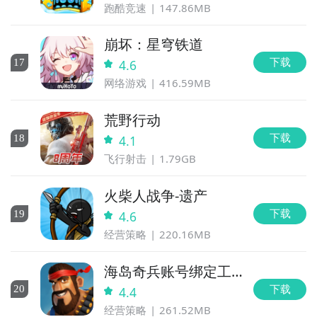
跑酷竞速
147.86MB
崩坏：星穹铁道
下载
17
4.6
网络游戏
416.59MB
荒野行动
下载
18
4.1
飞行射击
1.79GB
火柴人战争-遗产
下载
19
4.6
经营策略
220.16MB
海岛奇兵账号绑定工
具
下载
20
4.4
经营策略
261.52MB