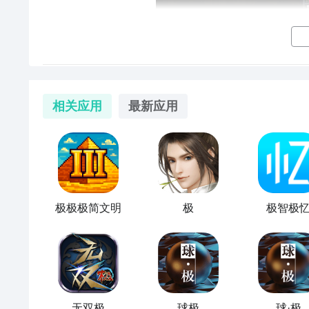
《DNF》极诣契魔者怎么加点 极诣契魔者加点
相关应用
最新应用
DNF100版本将会带来开放多个
职业
三觉，比如极诣
契
能。那么极诣契魔者
加点
是什么？下面既无欸大家带来D
极极极简文明
极
极智极
无双极
球极
球·极