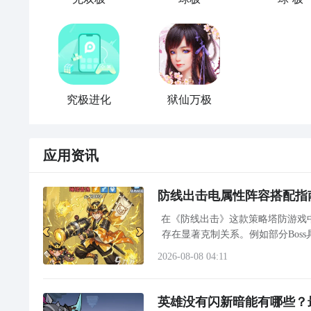
极诣契魔者加点
三觉后
二觉
的sp取消加上
韩服
被动改版，蛇腹4剑成为
《DNF》极诣驭剑士怎么加点 极诣驭剑士加点
究极进化
狱仙万极
择。加点方面舍弃普诺（加1当成保命
技能
）能略微提
DNF100版本将会开放三觉
职业
，比如
剑宗
三觉叫做极
二觉的sp给了碎
魔剑
。
驭剑士
加点
是什么？下面就为大家带来DNF极诣驭剑士
对于伤害比较高的朋友，特别是常规
组队
情况，有以下
应用资讯
极诣驭剑士加点
率），技能命中率高（减少怪物躲技能）。具体体现在
（实战）。
防线出击电属性阵容搭配指
在《防线出击》这款策略塔防游戏中
存在显著克制关系。例如部分Bos
资源产出比。本文围绕电属性核
2026-08-08 04:11
英雄没有闪新暗能有哪些？