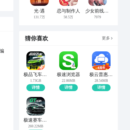
光·遇
恋与制作人
少女前线：云图计划
131.7万
58.5万
7979
猜你喜欢
更多
编
极品飞车：集结
极速浏览器
极云普惠云电脑
1.73GB
22.86MB
28.54MB
详情
详情
详情
极速赛车俱乐部
269.22MB