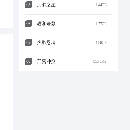
元梦之星
0
5
1.44GB
猫和老鼠
0
6
1.77GB
火影忍者
0
7
1.96GB
技
部落冲突
0
8
910.5MB
化