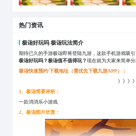
热门资讯
极诣好玩吗 极诣玩法简介
期待已久的手游极诣即将登陆九游，这款手机游戏吸引
极诣好玩吗？极诣值不值得玩？
现在就为大家来简单分
极诣快速预约/下载地址（需优先下载九游APP）：
》》》》
1、极诣简要评析：
一款消消乐小游戏
2、极诣图片欣赏：