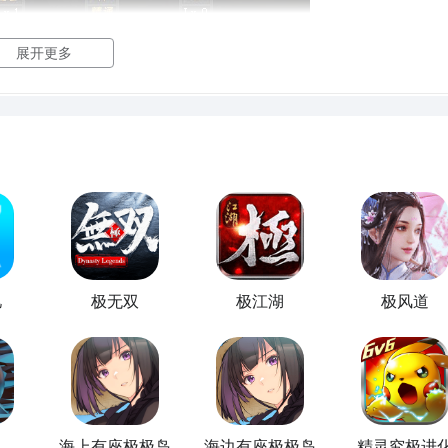
展开更多
推荐
魔者
正是之一。作为
剑魔
的三次
觉醒
，极诣契魔者添加了不少新
NF100极诣
契魔者刷图加点
攻略。
忆
极无双
极江湖
极风道
海上有座极极岛
海边有座极极岛
精灵究极进