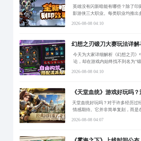
英雄没有闪新暗能有哪些？除了印
影游侠三大职业。每类职业均推出
2026-08-08 04:10
《DNF》极诣剑魔装备怎么选择 极诣剑魔装备
幻想之刃锻刀大赛玩法详解
DNF100版本将会开放
剑魔
的三觉
职业
，也就是极诣剑
今天出了普诺和鸡血魔剑的护石，虽然没有塔莫斯但是
今天为大家详细解析《幻想之刃》
诣剑魔什么装备厉害？下面就将带来DNF极诣剑魔100
概选定了，大概满足了上面的要求，tp所有大技能包
论，却在游戏内始终找不到名为“锻
法或限时活动，而是玩家自发形成
（轻甲速度是真的慢，跟我皮甲
剑帝
不是一个体验...）
极诣剑魔装备
2026-08-08 04:10
在100版本普诺可以强制怪物无法
移动
（猜测怪物出大
多练习。群魔贴图太多导致伤害掉太多。毕业的话推荐
《天堂血统》游戏好玩吗？
1.95/80/70/45/鬼连斩是核心技能，其余非
不定哪天修复了。
觉醒
技能均非
天堂血统好玩吗？对于许多经历过经
2.70技能虽然自带大范围控制长
总的来说100版本的加点流派：续航以蛇腹剑为主配合cd
时间
无敌和高输出量，
情感期待。它并非简单复刻，而是
求单轮极限爆发或者追求操作量较小的游戏体验则推荐
神。
2026-08-08 04:07
3.合击月灵斩的范围极大，适合清理小怪较多的
地图
，
伤不算很高但该技能非常适合高危环境下的缠斗，同理
《雾海之下》上线时间公布