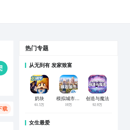
热门专题
从无到有 发家致富
奶块
模拟城市：我是市长
创造与魔法
61.5万
19万
92.9万
下载
女生最爱