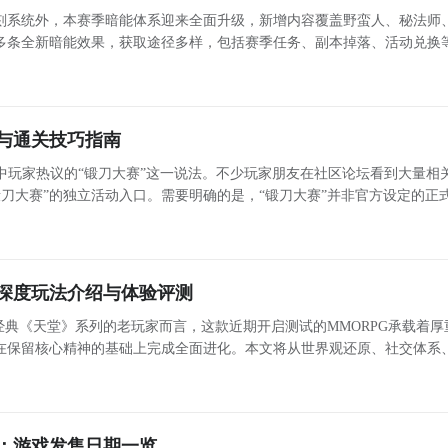
刻系统外，本赛季暗能体系迎来全面升级，新增内容覆盖野蛮人、秘法师
多条全新暗能效果，获取途径多样，包括赛季任务、副本掉落、活动兑换
展开更多
下文将详细解析本次更新的核心暗能机制与实战价值，助玩家快速掌握搭配策略。 野蛮人专属暗能
选择推荐
与通关技巧指南
魔。想要提高极诣剑魔战斗力，
装备
选择非常重要。那么新版本
不知道明天能否开到，所以先体验一下。去
修炼场
试了几种加点
中玩家热议的“锻刀大赛”这一说法。不少玩家朋友在社区论坛看到大量相
SS装备推荐
括普诺点满，剩余给蛇腹剑刺。无任何猴戏，仅使用图中看得到的
刀大赛”的独立活动入口。需要明确的是，“锻刀大赛”并非官方设定的正
的趣味性称呼——特指在挑战高难度副本失败后，转而反复刷取低阶副本
。
机制能逃脱），配合三板斧爆发很不错。鸡血的问题是容易揉没
塔莫斯（强烈推荐）、普诺、鸡血三选二，但是有群魔了不要扔
深度玩法介绍与体验评测
不可替代，可以根据副本灵活选择
典《天堂》系列的老玩家而言，这款近期开启测试的MMORPG承载着厚
巨剑等减cd
但演出时间较长而且秒伤较低，并不契合
装备
，爆发以大技能为主配合上帝巨剑改恶套大恍
剑鬼
的输出模式，如果
在保留核心精神的基础上完成全面进化。本文将从世界观还原、社交体系
点满，
搬砖
号和新手玩家推荐点满
同时也可以搭配幻鬼系技能实现对单体怪物的超远距离打击，虽
合击移魂一闪也是如此，但操作更加困难非常容易失误
：游戏发售日期一览