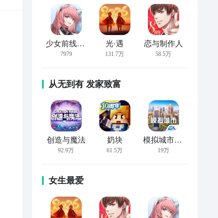
少女前线：云图计划
光·遇
恋与制作人
7979
131.7万
58.5万
从无到有 发家致富
创造与魔法
奶块
模拟城市：我是市长
92.9万
61.5万
19万
女生最爱