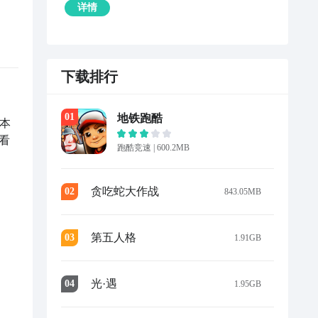
详情
下载排行
0
1
地铁跑酷
本
看
跑酷竞速
|
600.2MB
贪吃蛇大作战
0
2
843.05MB
第五人格
0
3
1.91GB
光·遇
0
4
1.95GB