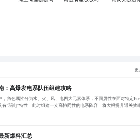
展开更多
弥补真空期的有效措施，这对未达到斩杀线的朋友是一个不错的
推荐
高在奥核之眼的生存空间。相比现版本的标准加点，这套加点仅
诣
驭剑士
，会有不少新
觉醒
技能
。那么作为
鬼剑士
新觉醒职业，
刷图
加点攻略。
要求：释放技能数尽量少（有效抵抗特色卡顿环境，提高容错
更
：相同
时间
伤害更高（耳熟能详的打桩），达到同一Q伤害时间
南：高爆发电系队伍组建攻略
，角色属性分为水、火、风、电四大元素体系，不同属性在面对特定Bos
s具有“弱电”特性，此时组建一支高协同性的电系阵容，将大幅提升通关效
心机制，结合角色定位、技能联动与实战适配性，系统梳理一套具备泛用
最新爆料汇总