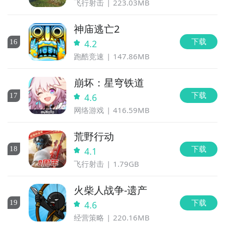
飞行射击
223.03MB
神庙逃亡2
下载
16
4.2
跑酷竞速
147.86MB
崩坏：星穹铁道
下载
17
4.6
网络游戏
416.59MB
荒野行动
下载
18
4.1
飞行射击
1.79GB
火柴人战争-遗产
下载
19
4.6
经营策略
220.16MB