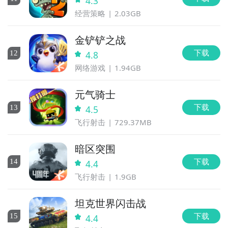
4.3
经营策略
2.03GB
金铲铲之战
下载
12
4.8
网络游戏
1.94GB
元气骑士
下载
13
4.5
飞行射击
729.37MB
暗区突围
下载
14
4.4
飞行射击
1.9GB
坦克世界闪击战
下载
15
4.4