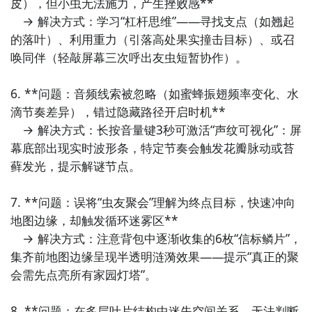
皮），但小虫无法施力，产生挫败感**  

查找偶是只虫的相关公测时间信息!
　→ 解决方式：学习“杠杆思维”——寻找支点（如翘起
的落叶）、利用重力（引落高处果实撞击目标）、或召
步骤2：
访问地址>>>
手游开测表地址
唤同伴（轻敲屏幕三次呼出友虫短暂协作）。

好了，偶是只虫公测时间的关注方法就讲到这里，各位
玩家是否都已经掌握好以上三种技巧了呢，随时随地关
6. **问题：音频线索被忽略（如蜜蜂振翅频率变化、水
注偶是只虫什么时候开测，什么时候开放下载，什么时
滴节奏差异），错过隐藏路径开启时机**  

候公测等信息，还有一个办法就是留意九游偶是只虫专
　→ 解决方式：长按音量键3秒可激活“声纹可视化”：屏
区的每日更新，欢迎大家积极参与讨论和提问题，我们
幕底部出现实时波形条，特定节奏会触发花瓣脉动或苔
会第一时间为您解答。
藓发光，提示解谜节点。

7. **问题：误将“虫友聚会”理解为终点目标，快速冲向
地图边缘，却触发循环迷雾区**  

　→ 解决方式：注意背包中逐渐收集的6枚“信标鳞片”，
集齐前地图边缘呈现半透明涟漪效果——提示“真正的聚
会需先点亮所有家园灯塔”。

8. **问题：在多层叶片结构中迷失空间关系，无法判断