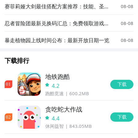
赛菲莉娅大剑最佳搭配方案推荐：技能、圣遗
08-08
物与队伍组合全解析
忍者冒险团最新兑换码汇总：免费领取游戏道
08-08
具与福利
暴走植物园上线时间公布：最新开放日期一览
08-08
下载排行
地铁跑酷
下载
0
1
4.2
跑酷竞速
600.2MB
贪吃蛇大作战
下载
0
2
4.4
休闲益智
843.05MB