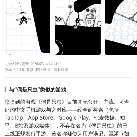
九游APP
| 更新:
2026-07-14 14:14:13
版本:
8.5.4.0
| 要求:
权限详情
、
隐私政策
与“偶是只虫”类似的游戏
您提到的游戏《偶是只虫》目前并无公开、主流、可查
证的中文手机游戏与之对应——经全面检索（包括
TapTap、App Store、Google Play、七麦数据、知
乎、B站及游戏媒体），不存在名为《偶是只虫》的已
上线正规发行手游。该名称疑似为用户误记、混淆（如