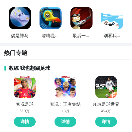
偶是神马
嘟嘟是只
最后一只
别看我是
鸟
虫
只羊
热门专题
教练 我也想踢足球
实况足球
实况：王者集结
FIFA足球世界
55.3万
1.3万
45.4万
详情
详情
详情