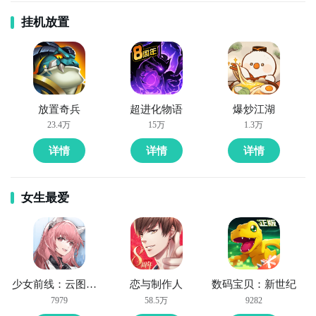
挂机放置
放置奇兵
超进化物语
爆炒江湖
23.4万
15万
1.3万
详情
详情
详情
女生最爱
少女前线：云图计划
恋与制作人
数码宝贝：新世纪
7979
58.5万
9282