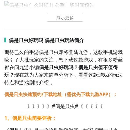
好了，小编为大家大家提供了这两种教程是下载偶是只
虫最为直接方法哦，不知道大家有没有清楚的知道呢？
想要了解更多精彩内容，不妨多多关注
九游偶是只虫
展示更多
偶是只虫好玩吗 偶是只虫玩法简介
偶是只虫什么时候公测？公测
时间提前预知，有三大方
法，下边就让九游独家来为您揭秘吧！
期待已久的手游偶是只虫即将登陆九游，这款手机游戏
吸引了大批玩家的关注，想下载这款游戏，有很多粉丝
方法一： 关注九游偶是只虫大事件
都在问九游小编
偶是只虫好玩吗？偶是只虫值不值得
步骤1：
百度搜索
“
九游偶是只虫
”
专区
；
玩？
现在就为大家来简单分析下，看看这款游戏的玩法
特点和游戏剧情介绍 。
步骤2：
关注大事件列表，每次偶是只虫测试的时间都会
最新发布，这是九游独家的哦；
偶是只虫快速预约/下载地址（需优先下载九游APP）：
》》》》》#偶是只虫#《《《《《
1、偶是只虫简要评析：
《偶是只虫》是一个物理解谜游戏，玩家控制一只小