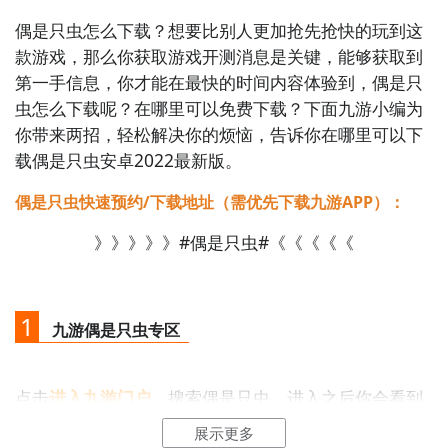
风”元素的热门中文手游；

偶是只虫怎么下载？想要比别人更加抢先抢快的玩到这
- 或补充关键信息：如游戏画面风格（像素/3D/手
款游戏，那么你获取游戏开测消息是关键，能够获取到
绘）、核心玩法（点击？合成？塔防？剧情选择？）、
第一手信息，你才能在最快的时间内容体验到，偶是只
是否含“虫类主角拟人化”“沙盒生存”“文字冒险”等特征。

虫怎么下载呢？在哪里可以免费下载？下面九游小编为
你带来两招，轻松解决你的烦恼，告诉你在哪里可以下
如您能提供更准确的名称或玩法描述，我将很乐意为您
载偶是只虫安卓2022最新版。
精准推荐10款高度契合的优质中文手游。
偶是只虫快速预约/下载地址（需优先下载九游APP）：
》》》》》#偶是只虫#《《《《《
1
九游偶是只虫专区
点击
进入九游门户
，搜索偶是只虫，进入之后你会看到
一个下载按钮，分别是
【高速下载】
和
【下载】
，高速
展示更多