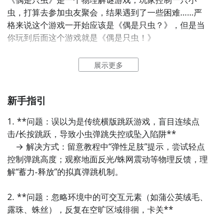
虫，打算去参加虫友聚会，结果遇到了一些困难……严
格来说这个游戏一开始应该是《偶是只虫？》，但是当
你玩到后面这个游戏就是《偶是只虫！》
2、偶是只虫图片欣赏：
展示更多
新手指引
1. **问题：误以为是传统横版跳跃游戏，盲目连续点
击/长按跳跃，导致小虫弹跳失控或坠入陷阱**  

　→ 解决方式：留意教程中“弹性足肢”提示，尝试轻点
控制弹跳高度；观察地面反光/蛛网震动等物理反馈，理
解“蓄力-释放”的拟真弹跳机制。

通过上面的游戏介绍和图片，可能大家对偶是只虫有大
方法二： 下载九游APP，订阅偶是只虫的开测提醒
致的了解了，不过这么游戏要怎么样才能抢先体验到
2. **问题：忽略环境中的可交互元素（如蒲公英绒毛、
呢？不用担心，目前九游客户端已经开通了测试提醒
步骤1：
点击下载九游APP；
露珠、蛛丝），反复在空旷区域徘徊，卡关**  

了，通过在九游APP中搜索“偶是只虫”，点击右边的