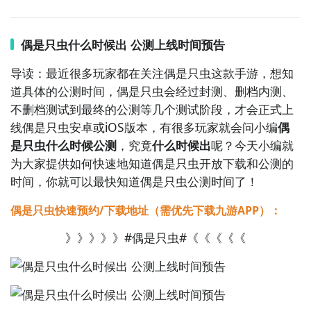
下载可以更加节省下载时间和流量，能够很好的解决下
载耗时长的问题。
如图所示：
偶是只虫什么时候出 公测上线时间预告
导读：最近很多玩家都在关注偶是只虫这款手游，想知
2
九游客户端
道具体的公测时间，偶是只虫会经过封测、删档内测、
不删档测试到最终的公测等几个测试阶段，才会正式上
最直接的方法就是到九游APP进行下载，九游APP提供
线偶是只虫安卓或iOS版本，有很多玩家就会问小编
偶
海量的精品游戏下载
，
是只虫什么时候公测
，究竟
什么时候出
呢？今天小编就
为大家提供如何快速地知道偶是只虫开放下载和公测的
在九游客户端搜索栏中输入偶是只虫进行搜索，点击进
时间，你就可以最快知道偶是只虫公测时间了！
入到游戏专区中，如图所示：如图所示，这样你就不用
四处寻求游戏下载包，简简单单的两步你就可以安装
偶是只虫快速预约/下载地址（需优先下载九游APP）：
了，同时​还有大量的安卓手机游戏攻略。
》》》》》#偶是只虫#《《《《《
九游APP下载
【高速下载】