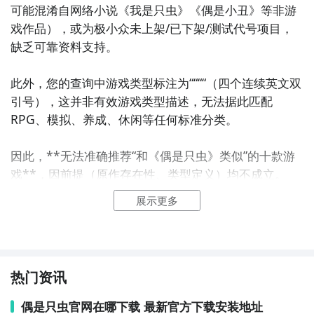
可能混淆自网络小说《我是只虫》《偶是小丑》等非游
戏作品），或为极小众未上架/已下架/测试代号项目，
缺乏可靠资料支持。

此外，您的查询中游戏类型标注为““““（四个连续英文双
引号），这并非有效游戏类型描述，无法据此匹配
RPG、模拟、养成、休闲等任何标准分类。

因此，**无法准确推荐“和《偶是只虫》类似”的十款游
戏**，因前提（原作存在性、类型定义）均不成立。

展示更多
✅ 建议您确认：

- 是否记错游戏名？例如：《虫虫派对》《虫子大作
战》《我的世界：地下城》（含虫系生物）《星露谷物
语》（含昆虫收集）《动物餐厅》《旅行青蛙》《小森
热门资讯
生活》《萌猫公园》《堆叠大陆》《开罗游戏》系列等
具有“拟人化小生物”“治愈系养成”“轻度策略+可爱画
偶是只虫官网在哪下载 最新官方下载安装地址