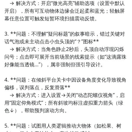
　→ 解决方式：开启“微光高亮”辅助选项（设置中默认
步骤2：
进入APP搜索“偶是只虫”，订阅后可及时接受活
【订阅】或者是【开测提醒】，订阅游戏就不会错过最
开启），所有可互动物体边缘会泛起柔和蓝光；轻触屏
动,礼包,开测和开放下载的提醒；
先的下载机会了咯！
幕任意位置可触发短暂环境扫描震动反馈。

九游APP
九游APP
3. **问题：不理解“疑问标题”的叙事暗示，错过关键对
玩新游 上九游
玩新游 上九游
话气泡或未主动点击小虫头顶的“？”图标**  

　→ 解决方式：当角色静止2秒后，头顶自动浮现闪烁
问号；点击即可展开当前场景的线索提示（如“这滴露珠
好像能当透镜…”），属非强制但强引导设计。

全球好游抢先下
福利礼包免费领
官方直播陪你玩
全球好游抢先下
福利礼包免费领
官方直播陪你玩
4. **问题：在倾斜平台关卡中因设备角度变化导致视角
偏移，误判落点，反复滑落**  

立即下载
立即下载
　→ 解决方式：进入设置→关闭“动态陀螺仪视角”，启
用“固定仰角模式”；所有斜坡均标注虚拟重力箭头（绿
方法三： 查看九游开测表
色↓），帮助预判滚动方向。

步骤1：
在九游开测表中玩家们可以看到当天所有进行开
测的手机游戏，以及最近十天即将进行测试的游戏，有
5. **问题：试图用人类逻辑推动大物体（如松果、树
具体的测试时间以及测试阶段介绍，玩家们可以在这里