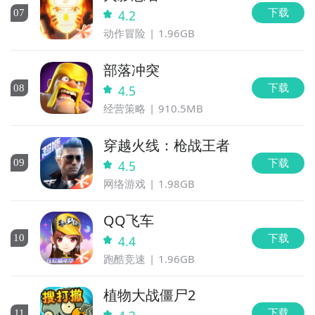
下载
0
7
4.2
动作冒险
1.96GB
部落冲突
下载
0
8
4.5
经营策略
910.5MB
穿越火线：枪战王者
下载
0
9
4.5
网络游戏
1.98GB
QQ飞车
下载
10
4.4
跑酷竞速
1.96GB
植物大战僵尸2
下载
11