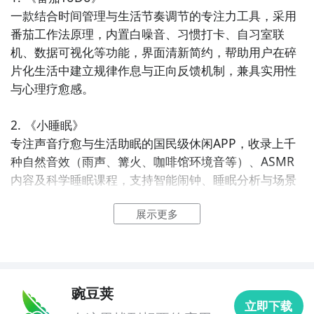
一款结合时间管理与生活节奏调节的专注力工具，采用
番茄工作法原理，内置白噪音、习惯打卡、自习室联
机、数据可视化等功能，界面清新简约，帮助用户在碎
片化生活中建立规律作息与正向反馈机制，兼具实用性
与心理疗愈感。

2. 《小睡眠》  

专注声音疗愈与生活助眠的国民级休闲APP，收录上千
种自然音效（雨声、篝火、咖啡馆环境音等）、ASMR
内容及科学睡眠课程，支持智能闹钟、睡眠分析与场景
化声音组合，让都市人轻松切换生活节奏，实现高质量
展示更多
休息。

3. 《潮汐》  

融合极简设计与身心放松的生活美学APP，提供呼吸引
导、冥想课程、专注计时与自然声音库，所有内容由正
豌豆荚
立即下载
念导师与声音设计师联合打造，适配通勤、午休、睡前