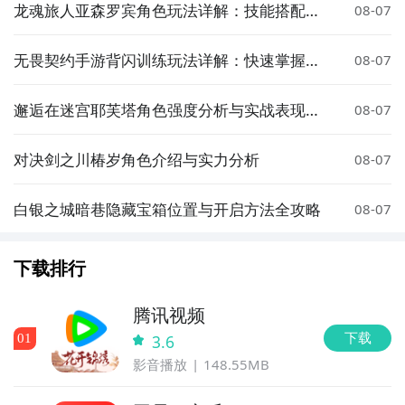
龙魂旅人亚森罗宾角色玩法详解：技能搭配、
08-07
装备选择与实战技巧
无畏契约手游背闪训练玩法详解：快速掌握背
08-07
身闪光技巧
邂逅在迷宫耶芙塔角色强度分析与实战表现评
08-07
测
对决剑之川椿岁角色介绍与实力分析
08-07
白银之城暗巷隐藏宝箱位置与开启方法全攻略
08-07
下载排行
腾讯视频
下载
0
1
3.6
影音播放
148.55MB