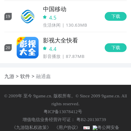
中国移动
下载
19
4.5
生活休闲
130.63MB
影视大全快看
下载
20
4.4
影音播放
87.87MB
九游
软件
融通鑫
© 2009年 至今 9game.cn. 版权所有。© Since 2009 9game.cn. All
rights reserved.
粤ICP备13078412号
增值电信业务经营许可证： 粤B2-20130739
《九游隐私权政策》
《用户协议》
粤公网安备