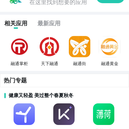
在这里找到想要的应用
等高频生活场景，传递“慢下来”的现代休闲哲学。

4. 《即刻》（已升级为《冲呀》）  

相关应用
最新应用
原《即刻》团队推出的轻量兴趣社区APP，现以《冲
呀》为名重构上线，聚焦生活灵感分享——涵盖家居改
造、手作教程、城市漫步路线、小众咖啡馆探店等内
容，信息流去算法干扰，强调真实、温暖、可落地的生
活提案。

融通掌柜
天下融通
融通街
融通黄金
5. 《松果倾诉》  

国内领先的轻心理生活陪伴平台，连接专业心理咨询师
热门专题
与普通用户，提供文字/语音倾诉、情绪日记、减压小游
戏及自助心理课，界面柔和无压力，定位为“生活中的情
健康又轻盈 美过整个春夏秋冬
绪树洞”，不诊疗、不诊断，重在日常情绪疏导与自我关
怀。

6. 《下厨房》  
