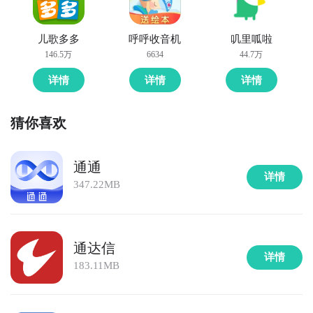
9. 《时光序》  

国产高颜值全能生活手账APP，整合日程管理、习惯追
踪、纪念日提醒、手写笔记与心情记录，支持手绘涂
儿歌多多
呼呼收音机
叽里呱啦
鸦、模板套用与多端同步，界面如纸质手账般温润，满
146.5万
6634
44.7万
详情
详情
详情
猜你喜欢
通通
详情
347.22MB
通达信
详情
183.11MB