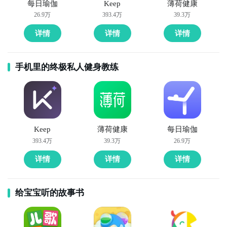
深耕家庭生活场景的经典休闲APP，以菜谱为核心，延
每日瑜伽
Keep
薄荷健康
26.9万
393.4万
39.3万
伸至食材采购指南、厨房妙招、节气食养、亲子烘焙教
程等，社区氛围温馨实用，让用户在烹饪烟火气中获得
详情
详情
详情
成就感与生活掌控感，是“治愈系生活实践”的代表。

手机里的终极私人健身教练
7. 《Keep》（生活休闲向轻量版）  

虽以运动健身起家，但其“每日生活计划”“办公室微运
动”“助眠瑜伽”“解压拉伸”等模块深度融入通勤、居家、
办公等生活场景，课程短小精悍（5–15分钟），无器械
门槛，体现“健康即休闲”的当代生活理念。

Keep
薄荷健康
每日瑜伽
393.4万
39.3万
26.9万
8. 《墨迹天气》  

详情
详情
详情
超越基础预报的气候生活助手，集成穿衣指数、过敏提
示、花粉浓度、晨跑适宜度、观星指引等30+生活化气
象维度，搭配节气插画、天气物语和城市生活贴士，将
给宝宝听的故事书
自然节律转化为可感知、可安排的日常休闲参考。
