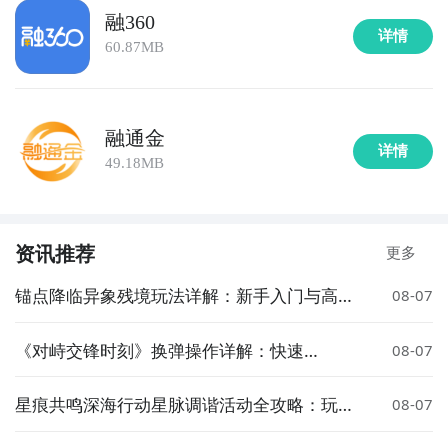
融360
详情
60.87MB
融通金
详情
49.18MB
资讯推荐
更多
锚点降临异象残境玩法详解：新手入门与高阶
08-07
技巧指南
《对峙交锋时刻》换弹操作详解：快速
08-07
reload 实用技巧
星痕共鸣深海行动星脉调谐活动全攻略：玩法
08-07
解析与奖励详解