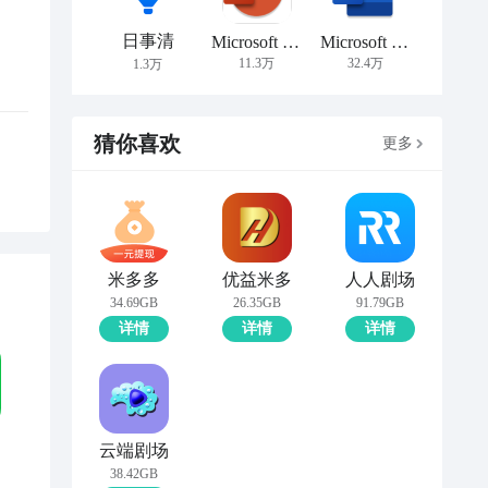
日事清
Microsoft PowerPoint
Microsoft Word
11.3万
32.4万
1.3万
猜你喜欢
更多
米多多
优益米多
人人剧场
34.69GB
26.35GB
91.79GB
详情
详情
详情
云端剧场
38.42GB