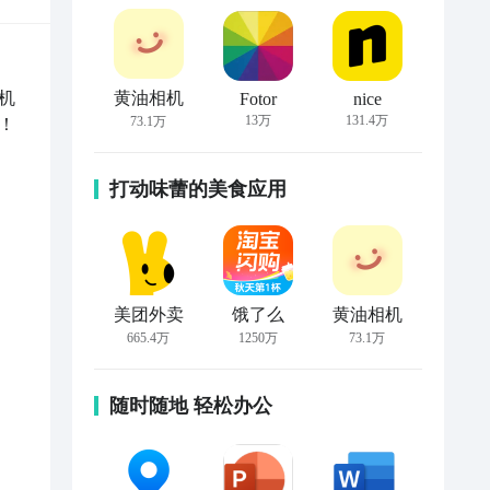
机
黄油相机
Fotor
nice
13万
131.4万
73.1万
！
打动味蕾的美食应用
美团外卖
饿了么
黄油相机
665.4万
1250万
73.1万
随时随地 轻松办公