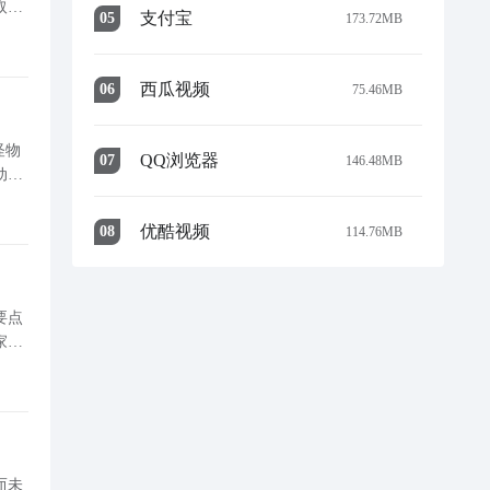
取专
支付宝
0
5
173.72MB
强清怪
西瓜视频
0
6
75.46MB
怪物
QQ浏览器
0
7
146.48MB
动等
战力
优酷视频
0
8
114.76MB
要点
家高
提升
而未