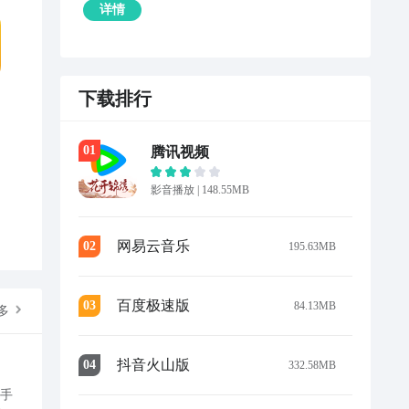
详情
下载排行
0
1
腾讯视频
影音播放
|
148.55MB
网易云音乐
0
2
195.63MB
百度极速版
0
3
84.13MB
多
抖音火山版
0
4
332.58MB
作手