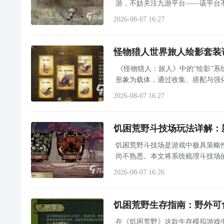
游，不妨关注九游平台——该平台
2026-08-07 16:27
怪物猎人世界旅人绘影套装
《怪物猎人：旅人》中的“绘影”系
形象为载体，通过收集、搭配与强
多重要素。玩家需在“巢穴狩猎”
2026-08-07 16:27
饥困荒野斗技场玩法详解：
饥困荒野斗技场是游戏中极具策略
尚不熟悉。本文将系统梳理斗技场
效备战。有需要下载游戏的玩家，
2026-08-07 16:26
饥困荒野生存指南：野外可
在《饥困荒野》这款生存模拟游戏