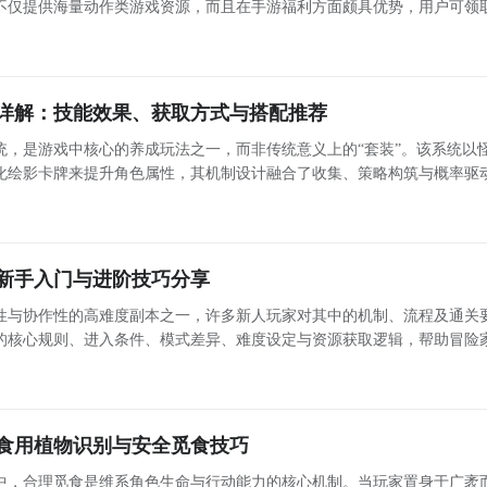
不仅提供海量动作类游戏资源，而且在手游福利方面颇具优势，用户可领
属礼包，节假日期间更有限时活动与更新礼包同步上线。 龙之谷启程法师职业详解：高爆发、广范围、
详解：技能效果、获取方式与搭配推荐
统，是游戏中核心的养成玩法之一，而非传统意义上的“套装”。该系统以
化绘影卡牌来提升角色属性，其机制设计融合了收集、策略构筑与概率驱
副本中反复挑战，以获取绘影卡牌及对应制作材料，这也是当前版本中提升
新手入门与进阶技巧分享
性与协作性的高难度副本之一，许多新人玩家对其中的机制、流程及通关
的核心规则、进入条件、模式差异、难度设定与资源获取逻辑，帮助冒险
可通过九游平台获取正版安装包。斗技场开启条件与基础设定当家园等级
至4级
食用植物识别与安全觅食技巧
中，合理觅食是维系角色生命与行动能力的核心机制。当玩家置身于广袤