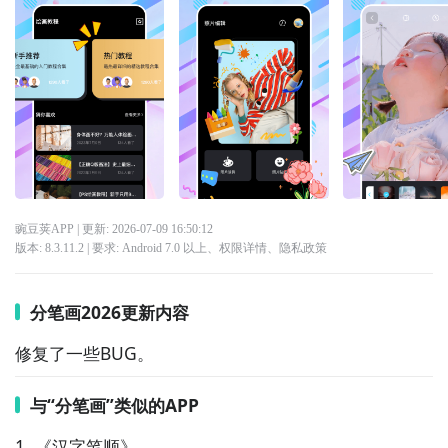
豌豆荚APP
| 更新:
2026-07-09 16:50:12
版本:
8.3.11.2
| 要求:
Android 7.0 以上、
权限详情
、
隐私政策
分笔画2026更新内容
修复了一些BUG。
与“分笔画”类似的APP
1. 《汉字笔顺》  
