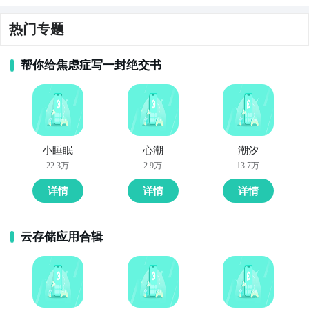
热门专题
帮你给焦虑症写一封绝交书
小睡眠
心潮
潮汐
22.3万
2.9万
13.7万
详情
详情
详情
云存储应用合辑