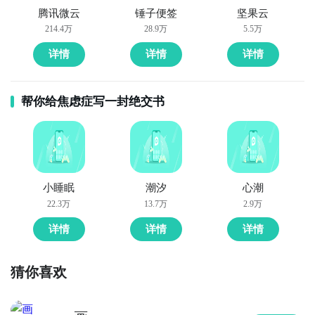
腾讯微云
锤子便签
坚果云
214.4万
28.9万
5.5万
详情
详情
详情
帮你给焦虑症写一封绝交书
小睡眠
潮汐
心潮
22.3万
13.7万
2.9万
详情
详情
详情
猜你喜欢