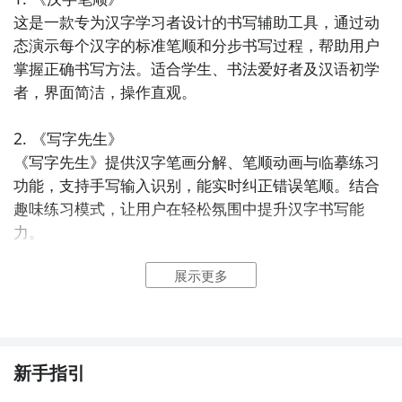
这是一款专为汉字学习者设计的书写辅助工具，通过动
态演示每个汉字的标准笔顺和分步书写过程，帮助用户
掌握正确书写方法。适合学生、书法爱好者及汉语初学
者，界面简洁，操作直观。

2. 《写字先生》  

《写字先生》提供汉字笔画分解、笔顺动画与临摹练习
功能，支持手写输入识别，能实时纠正错误笔顺。结合
趣味练习模式，让用户在轻松氛围中提升汉字书写能
力。

展示更多
3. 《笔画精灵》  

以卡通形象引导用户学习汉字笔画顺序，特别适合儿童
使用。《笔画精灵》将枯燥的笔顺规则转化为互动小游
戏，寓教于乐，增强记忆效果。

新手指引
4. 《汉字小助手》  
