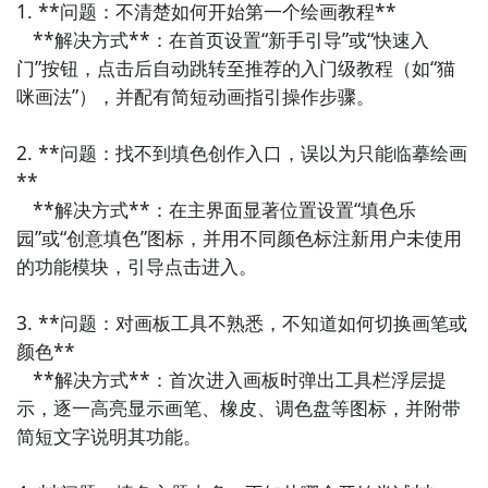
1. **问题：不清楚如何开始第一个绘画教程**  

集成了汉字查询、笔顺演示、拼音标注和部首检索等多
   **解决方式**：在首页设置“新手引导”或“快速入
种实用功能。《汉字小助手》体积小巧，运行流畅，是
门”按钮，点击后自动跳转至推荐的入门级教程（如“猫
日常生活中快速查阅汉字信息的好帮手。

咪画法”），并配有简短动画指引操作步骤。

5. 《一笔一划》  

2. **问题：找不到填色创作入口，误以为只能临摹绘画
强调“慢书写”理念，鼓励用户放慢节奏，专注每一笔的
**  

起落。《一笔一划》提供静心书写模式，配有舒缓背景
   **解决方式**：在主界面显著位置设置“填色乐
音乐，兼具减压与练字双重效果。

园”或“创意填色”图标，并用不同颜色标注新用户未使用
的功能模块，引导点击进入。

6. 《笔画查字典》  

当遇到不会读的汉字时，可通过输入笔画数和笔顺类型
3. **问题：对画板工具不熟悉，不知道如何切换画笔或
进行检索。《笔画查字典》解决了“知形不知音”的难
颜色**  

题，是中老年人和汉字初学者的实用工具。

   **解决方式**：首次进入画板时弹出工具栏浮层提
示，逐一高亮显示画笔、橡皮、调色盘等图标，并附带
7. 《练字打卡》  

简短文字说明其功能。

不仅提供标准字帖和笔顺指导，还设有每日练字任务与
打卡系统。《练字打卡》帮助用户养成持续书写的习