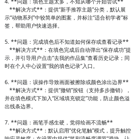
4. **问题：填色主题太多，不知从哪个开始尝试**  

惯，记录进步轨迹，提升自我管理能力。

   **解决方式**：提供“新手推荐主题”分类，默认展
示“动物系列”中较简单的图案，并标注“适合初学者”标
8. 《汉字拼图》  

签，帮助用户快速选择。

将汉字拆解为笔画或部件，让用户通过拖拽拼合完成书
写。《汉字拼图》以游戏化方式强化对字形结构的理
5. **问题：完成填色后不知道如何保存或查看记录**  

解，适合亲子互动和儿童启蒙教育。

   **解决方式**：在填色完成后自动弹出“保存成功”提
示，并引导用户点击“去我的作品集”查看历史记录；同
9. 《笔顺天天练》  

时在个人中心设置“我的填色记录”入口。

每天推送一个精选汉字，附带笔顺动画、书写要点和常
见词语。《笔顺天天练》内容循序渐进，适合碎片化时
6. **问题：误操作导致画面被擦除或颜色涂出边界**  

间学习，长期坚持可显著提升书写水平。

   **解决方式**：提供“撤销”按钮（支持多步撤销），
并在填色模式下加入“区域填充锁定”功能，防止颜色溢
10. 《写字本》  

出线条边界。

模拟真实纸笔书写体验，支持自由手写、笔画回放和导
出分享。《写字本》虽功能简单，但专注核心书写需
7. **问题：画笔手感生硬，觉得绘画不流畅**  

求，是追求极简风格用户的理想选择。
   **解决方式**：默认启用“优化笔触”模式，提升触控
响应灵敏度；在设置中提供“笔刷流畅度调节”滑块，让