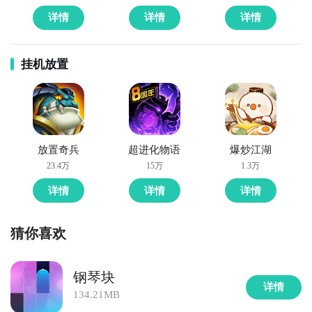
详情
详情
详情
挂机放置
放置奇兵
超进化物语
爆炒江湖
23.4万
15万
1.3万
详情
详情
详情
猜你喜欢
钢琴块
方法二： 下载九游APP，订阅钢琴块2自制版znmod的
详情
134.21MB
开测提醒