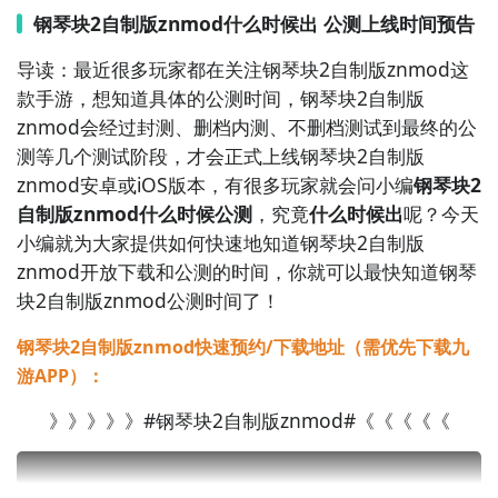
作为曾经风靡一时的经典音乐游戏，《节奏大师》在重
钢琴块2自制版znmod什么时候出 公测上线时间预告
启后加入了更多在线元素。玩家需要根据下落音符的节
导读：最近很多玩家都在关注钢琴块2自制版znmod这
奏准确击打，支持多人排行榜竞技与好友比拼。游戏收
款手游，想知道具体的公测时间，钢琴块2自制版
录大量华语流行歌曲，界面简洁操作直观，兼具怀旧情
znmod会经过封测、删档内测、不删档测试到最终的公
怀与现代网络对战功能，是节奏类网游中的代表作之
测等几个测试阶段，才会正式上线钢琴块2自制版
一。

znmod安卓或iOS版本，有很多玩家就会问小编
钢琴块2
自制版znmod什么时候公测
，究竟
什么时候出
呢？今天
3. 《Cytus II》  

小编就为大家提供如何快速地知道钢琴块2自制版
这是一款科幻风格的电子音乐节奏网络游戏，以赛博朋
znmod开放下载和公测的时间，你就可以最快知道钢琴
克世界观为背景，结合剧情推进与音乐挑战。玩家通过
块2自制版znmod公测时间了！
触摸、滑动等操作跟随复杂节奏完成谱面，支持全球排
名与赛季积分系统。其高水准的原创电子音乐与动态视
钢琴块2自制版znmod快速预约/下载地址（需优先下载九
觉表现深受核心音游玩家喜爱，具备较强的在线竞争与
游APP）：
社区互动属性。

》》》》》#钢琴块2自制版znmod#《《《《《
4. 《Deemo: Alice's Mask》  

由雷亚游戏开发的沉浸式钢琴音乐游戏，以唯美画风和