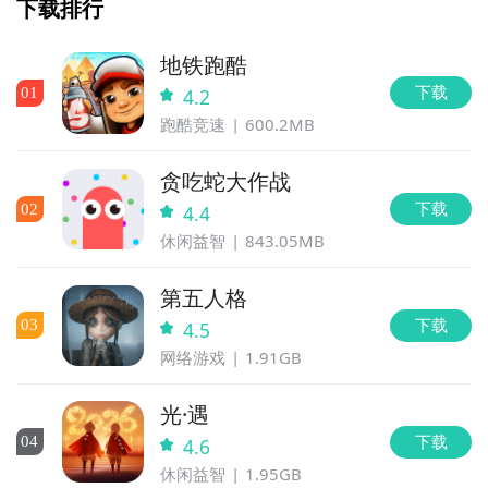
下载排行
地铁跑酷
下载
0
1
4.2
跑酷竞速
600.2MB
贪吃蛇大作战
下载
0
2
4.4
休闲益智
843.05MB
第五人格
下载
0
3
4.5
网络游戏
1.91GB
光·遇
下载
0
4
4.6
休闲益智
1.95GB