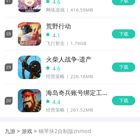
下载
17
4.6
网络游戏
416.59MB
荒野行动
下载
18
4.1
飞行射击
1.79GB
火柴人战争-遗产
下载
19
4.6
经营策略
220.16MB
海岛奇兵账号绑定工
具
下载
20
4.4
经营策略
261.52MB
九游
游戏
钢琴块2自制版znmod