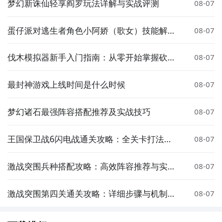
步骤1：
在九游开测表中玩家们可以看到当天所有进行开
梦幻新诛仙轻享阎罗玩法详解与实战评测
08-07
测的手机游戏，以及最近十天即将进行测试的游戏，有
具体的测试时间以及测试阶段介绍，玩家们可以在这里
蛋仔派对逃生者角色小阿娇（歌女）技能解析
08-07
查找钢琴块2自制版znmod的相关公测时间信息!
与实战玩法指南
伐木模拟器新手入门指南：从零开始掌握砍树
08-07
步骤2：
访问地址>>>
手游开测表地址
技巧与游戏玩法
好了，钢琴块2自制版znmod公测时间的关注方法就讲
最封神游戏上线时间是什么时候
08-07
到这里，各位玩家是否都已经掌握好以上三种技巧了
呢，随时随地关注钢琴块2自制版znmod什么时候开
梦幻诸石最强阵容搭配推荐及实战技巧
08-07
测，什么时候开放下载，什么时候公测等信息，还有一
个办法就是留意九游钢琴块2自制版znmod专区的每日
王国保卫战6闪电战通关攻略：全关卡打法与
08-07
更新，欢迎大家积极参与讨论和提问题，我们会第一时
塔防技巧详解
间为您解答。
激战突围兵种搭配攻略：高效阵容推荐与实战
08-07
技巧
激战突围第四关通关攻略：详细步骤与机制解
08-07
析