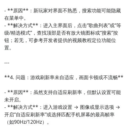
在九游客户端搜索栏中输入钢琴块2自制版znmod进行
- **原因**：新玩家对界面不熟悉，搜索功能可能隐藏
搜索，点击进入到游戏专区中，如图所示：如图所示，
在菜单中。

这样你就不用四处寻求游戏下载包，简简单单的两步你
- **解决方式**：进入主界面后，点击“歌曲列表”或“等
就可以安装了，同时​还有大量的安卓手机游戏攻略。
级/精选模式”，查找顶部是否有放大镜图标或“搜索”按
钮；若无，可参考开发者提供的视频教程定位功能位
九游APP下载
【高速下载】
置。

---

**4. 问题：游戏刷新率未自适应，画面卡顿或不流畅**

- **原因**：虽然支持自适应刷新率，但默认设置可能
好了，小编为大家大家提供了这两种教程是下载钢琴块2
未开启。

自制版znmod最为直接方法哦，不知道大家有没有清楚
- **解决方式**：进入游戏设置 → 图像或显示选项 → 
的知道呢？想要了解更多精彩内容，不妨多多关注
九游
开启“自适应刷新率”或选择匹配手机屏幕的最高帧率
钢琴块2自制版znmod
（如90Hz/120Hz）。
