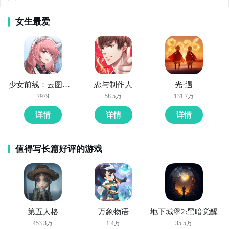
女生最爱
少女前线：云图计划
恋与制作人
光·遇
钢琴块2自制版znmod什么时候公测？公测
时间提前预
7979
58.5万
131.7万
知，有三大方法，下边就让九游独家来为您揭秘吧！
详情
详情
详情
方法一： 关注九游钢琴块2自制版znmod大事件
步骤1：
百度搜索
“
九游钢琴块2自制版znmod
”
专区
；
值得写长篇好评的游戏
步骤2：
关注大事件列表，每次钢琴块2自制版znmod测
试的时间都会最新发布，这是九游独家的哦；
第五人格
万象物语
地下城堡2:黑暗觉醒
453.3万
1.4万
35.5万