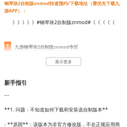
钢琴块2自制版znmod快速预约/下载地址（需优先下载九
游APP）：
》》》》》#钢琴块2自制版znmod#《《《《《
1
九游钢琴块2自制版znmod专区
展示更多
点击
进入九游门户
，搜索钢琴块2自制版znmod，进入
之后你会看到一个下载按钮，分别是
【高速下载】
和
【下载】
，高速下载可以更加节省下载时间和流量，能
新手指引
够很好的解决下载耗时长的问题。
如图所示：
---

**1. 问题：不知道如何下载和安装该自制版本**

- **原因**：该版本为非官方修改版，不在正规应用商