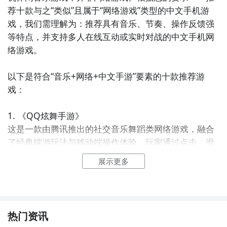
荐十款与之“类似”且属于“网络游戏”类型的中文手机游
戏，我们需理解为：推荐具有音乐、节奏、操作反馈强
等特点，并支持多人在线互动或实时对战的中文手机网
络游戏。

以下是符合“音乐+网络+中文手游”要素的十款推荐游
戏：

1. 《QQ炫舞手游》  

这是一款由腾讯推出的社交音乐舞蹈类网络游戏，融合
了经典端游玩法与移动端操作体验。玩家通过点击、滑
动等方式跟随节奏完成舞步，并可与其他玩家实时匹配
展示更多
对战或组队共舞。游戏拥有丰富的角色装扮、社交系统
和多样的音乐曲库，强调竞技性与娱乐性结合，适合喜
欢音乐节奏与社交互动的玩家。

热门资讯
2. 《节奏大师》  
