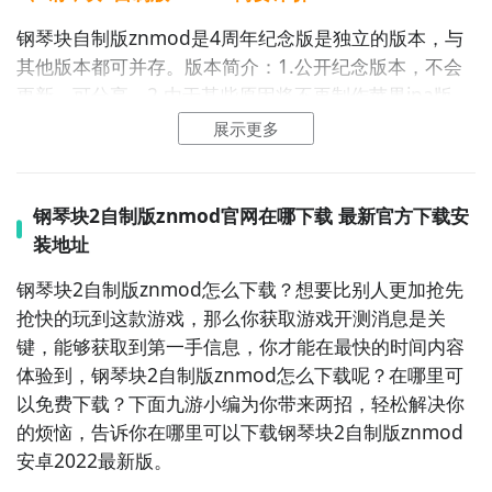
钢琴块自制版znmod是4周年纪念版是独立的版本，与
其他版本都可并存。版本简介：1.公开纪念版本，不会
更新，可分享。2.由于某些原因将不再制作苹果ipa版
本。3.包含正式版本的等级和精选列表前各600首歌
展示更多
曲。(等级600+精选600，共计1200首)。4.较3周年纪念
版，歌单也进行了优化、增加。5.支持自适应手机刷新
率了。6.可搜索歌曲啦！7.其他内容见视频。8.2周年已
钢琴块2自制版znmod官网在哪下载 最新官方下载安
有歌曲列表3周年已有歌曲列表
装地址
2、钢琴块2自制版znmod图片欣赏：
钢琴块2自制版znmod怎么下载？想要比别人更加抢先
抢快的玩到这款游戏，那么你获取游戏开测消息是关
键，能够获取到第一手信息，你才能在最快的时间内容
体验到，钢琴块2自制版znmod怎么下载呢？在哪里可
以免费下载？下面九游小编为你带来两招，轻松解决你
的烦恼，告诉你在哪里可以下载钢琴块2自制版znmod
安卓2022最新版。