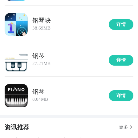
步骤1：
点击下载九游APP；
通过上面的游戏介绍和图片，可能大家对钢琴块2自制版
钢琴块
步骤2：
进入APP搜索“钢琴块2自制版znmod”，订阅后
znmod有大致的了解了，不过这么游戏要怎么样才能抢
详情
38.69MB
可及时接受活动,礼包,开测和开放下载的提醒；
先体验到呢？不用担心，目前九游客户端已经开通了测
试提醒了，通过在九游APP中搜索“钢琴块2自制版
znmod”，点击右边的【订阅】或者是【开测提醒】，
九游APP
钢琴
订阅游戏就不会错过最先的下载机会了咯！
玩新游 上九游
详情
27.21MB
九游APP
玩新游 上九游
钢琴
详情
全球好游抢先下
福利礼包免费领
官方直播陪你玩
8.04MB
立即下载
全球好游抢先下
福利礼包免费领
官方直播陪你玩
资讯推荐
方法三： 查看九游开测表
更多
立即下载