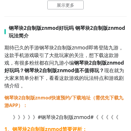
感人剧情著称。虽然基础玩法偏单机，但其支持在线成
展示更多
绩同步、全球排行榜及定期举办的线上活动赛事，具备
轻度网络社交功能。玩家通过点击下落音符演奏钢琴
曲，适合追求情感体验与音乐深度的玩家。

钢琴块2自制版znmod好玩吗 钢琴块2自制版znmod
玩法简介
5. 《Phigros》  

期待已久的手游钢琴块2自制版znmod即将登陆九游，
这是一款国产高难度原创音游，采用动态判定线与非固
这款手机游戏吸引了大批玩家的关注，想下载这款游
定轨道设计，极具挑战性。尽管主体为单机模式，但游
戏，有很多粉丝都在问九游小编
钢琴块2自制版znmod
戏支持联网上传分数、参与官方组织的线上活动赛事，
好玩吗？钢琴块2自制版znmod值不值得玩？
现在就为
并设有玩家社群排行榜，形成活跃的在线竞技生态。其
大家来简单分析下，看看这款游戏的玩法特点和游戏剧
极简美学与硬核玩法吸引了大量音游爱好者。

情介绍 。
6. 《OverRapid》  

钢琴块2自制版znmod快速预约/下载地址（需优先下载九
一款由中国团队开发的横版高速音乐射击游戏，融合了
游APP）：
STG（射击游戏）与节奏玩法。玩家需根据节拍进行移
动与攻击操作，支持多人在线排位赛与合作
》》》》》#钢琴块2自制版znmod#《《《《《
1、钢琴块2自制版znmod简要评析：