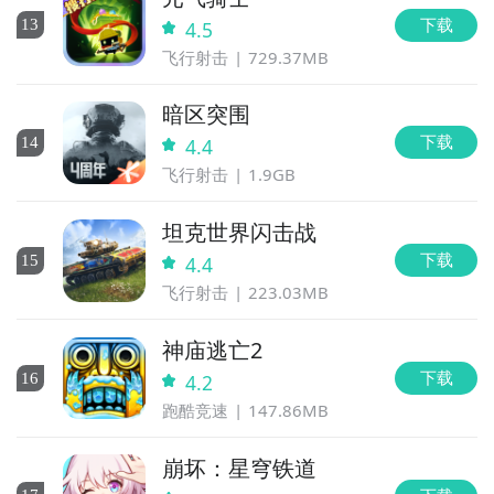
下载
13
4.5
飞行射击
729.37MB
暗区突围
下载
14
4.4
飞行射击
1.9GB
坦克世界闪击战
下载
15
4.4
飞行射击
223.03MB
神庙逃亡2
下载
16
4.2
跑酷竞速
147.86MB
崩坏：星穹铁道