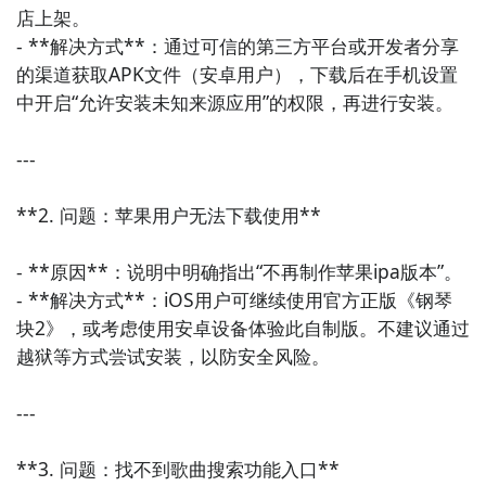
店上架。

- **解决方式**：通过可信的第三方平台或开发者分享
的渠道获取APK文件（安卓用户），下载后在手机设置
中开启“允许安装未知来源应用”的权限，再进行安装。

---

**2. 问题：苹果用户无法下载使用**

- **原因**：说明中明确指出“不再制作苹果ipa版本”。

- **解决方式**：iOS用户可继续使用官方正版《钢琴
块2》，或考虑使用安卓设备体验此自制版。不建议通过
越狱等方式尝试安装，以防安全风险。

2
九游客户端
---

最直接的方法就是到九游APP进行下载，九游APP提供
**3. 问题：找不到歌曲搜索功能入口**

海量的精品游戏下载
，