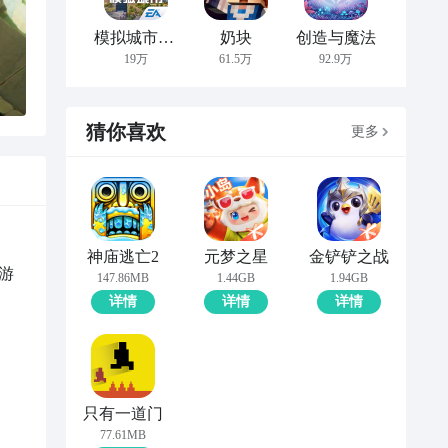
模拟城市：我是市长
奶块
创造与魔法
19万
61.5万
92.9万
猜你喜欢
更多
神庙逃亡2
元梦之星
金铲铲之战
游
147.86MB
1.44GB
1.94GB
。
详情
详情
详情
只有一道门
77.61MB