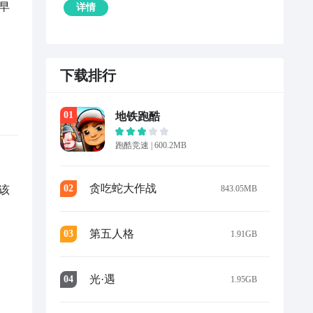
早
详情
下载排行
0
1
地铁跑酷
跑酷竞速
|
600.2MB
贪吃蛇大作战
0
2
843.05MB
该
第五人格
0
3
1.91GB
光·遇
0
4
1.95GB