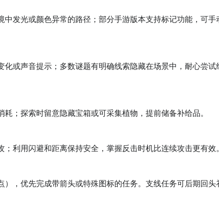
大宝箱，一阵堆怪之后拿到碎片(不需要背杰弗逊，但是可以顺便


之绝境死亡之门密码是什么
，带他去附近的门扉之王雕像，会自动合体，满7个开门给你一个
密码为7482。
，埃洛伊会说类似“也许应该检查一下数据点，我在特拉维斯·塔特处找到的日志里有
可以在界面右下角弹出数据点提示，名为【坏念头】，密码就在此数据点文本当中。
瞭望塔地图上所有塔上的相似篝火，门口的篝火也相应点燃。集齐
→文本数据点-任务→坏念头→“君主7482”
展开更多
密码分享
的全部内容了，更多
游戏攻略
请点击
九游
。
晚会打开一道门，进去之后会拿到守墓人亡友的道具。之后回到
开了，进去之后击败守墓人拿到最后碎片(我拿大剑打的，满攻
门密码介绍
爱意园打开大门获得绿色碎片。打开方法是打碎坟前5个罐子，在
到死亡之门这个地方，很多玩家还不清楚死亡之们的密码是多少
转180°再检视)
密码介绍。