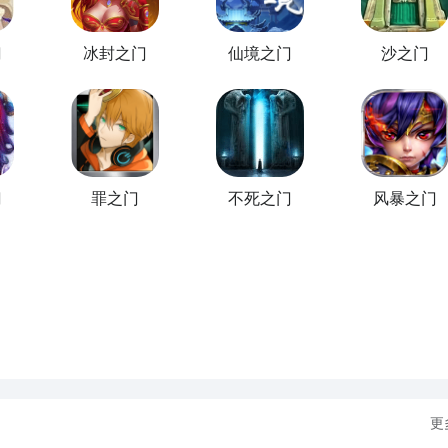
君主7482”
门
冰封之门
仙境之门
沙之门
展开更多
门
罪之门
不死之门
风暴之门
致的了解了，不过这么游戏要怎么样才能抢先体验到呢？不用担
APP中搜索“死亡之门”，点击右边的【订阅】或者是【开测提
九游APP
更
新游 上九游