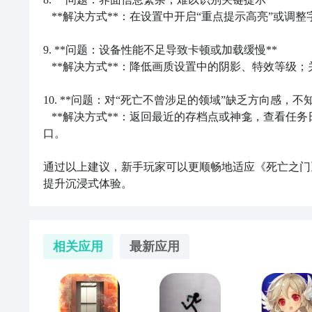
   **解决方式**：在设置中开启“重点提示高亮”或调整字体大小；重要对话可长按屏幕调出历史记录重新查看。

9. **问题：设备性能不足导致卡顿或加载缓慢**  

   **解决方式**：降低画质设置中的阴影、特效等级；关闭后台运行程序，确保网络稳定（若为在线存档或云同步版本）。

10. **问题：对“死亡不曾涉足的领域”缺乏方向感，不知下
地平线西之绝境死亡之门密码介绍
   **解决方式**：返回最近的存档点或神龛，查看任务日志更新内容；通常会有NPC留下新线索或环境出现可交互的新入
口。

密码为7482
《地平线西之绝境》死亡之门密码及线索位置 
如果在门口的密码面板等了好久但没有进行操作或多次
通过以上建议，新手玩家可以更顺畅地适应《死亡之门
在特拉维斯·塔特处找到的日志里有个数字，它可能会
提升沉浸式体验。
《地平线西之绝境》第五个主线任务“死亡之门”中有
弹出数据点提示，名为【坏念头】，密码就在此数据点
死亡之门密码及线索位置，希望对大家有所帮助。
按触摸板→笔记本→数据点→文本数据点-任务→坏念头→“
本文编译自Powerpyx。
相关应用
最新应用
密码为7482。
如果在门口的密码面板等了好久但没有进行操作或多次
在特拉维斯·塔特处找到的日志里有个数字，它可能会
弹出数据点提示，名为【坏念头】，密码就在此数据点