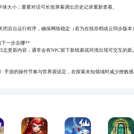
一步去哪**  

展开更多
死亡之门密码是什么
输入错误密码的话，埃洛伊会说类似“也许应该检查一下数据点
》手游的操作节奏与世界观设定，在探索未知领域时减少挫败感
起作用…是什么来着?”这样的话，触发这句话之后可以在界面右
扇门需要密码才能打开，下面就为大家介绍一下《地平线西之绝境
文本当中。
君主7482”
输入错误密码的话，埃洛伊会说类似“也许应该检查一下数据点
起作用…是什么来着？”这样的话，触发这句话之后可以在界面右
文本当中。