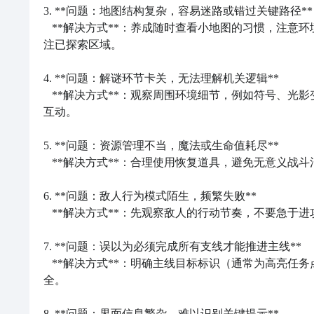
3、接上一条，到了巨型遗迹会发现水退了，出现一个
3. **问题：地图结构复杂，容易迷路或错过关键路径**  
了)
   **解决方式**：养成随时查看小地图的习惯，注意环境中发光或颜色异常的路径；部分手游版本支持标记功能，可手动标
地平线西
注已探索区域。

4、失落墓园会出现7个粉红色灵魂，头上有锁孔标记
碎片
如果在门口的密码面板等了好久但没有进行操作或多次输入错误密码的话
4. **问题：解谜环节卡关，无法理解机关逻辑**  

字，它可能会起作用…是什么来着?”这样的话，触发这句话之后
5、瞭望塔最右边有关闭的门，门口有6个篝火，点燃
   **解决方式**：观察周围环境细节，例如符号、光影变化或声音提示；多数谜题有明确线索隐藏在场景中，耐心尝试组合
按触摸板→笔记本→数据点
开门
互动。

以上就是
地平线西之绝境死亡之门
6、打败守墓人：贝蒂巢穴门口右边打碎冰块上去，夜
5. **问题：资源管理不当，魔法或生命值耗尽**  

墓园找守墓人原来的位置，发现那边之前未开的大门打
   **解决方式**：合理使用恢复道具，避免无意义战斗消耗；探索时留意隐藏宝箱或可采集植物，提前储备补给品。

《地平线西之绝境》死亡之门密码多少 死亡之
化清小兵只要一下)
7、找到所有种子和花盆，种植之后去巫婆宅邸左边的
地平线西之绝境死亡之门密码介绍？游戏里玩家将会来
6. **问题：敌人行为模式陌生，频繁失败**  

藏道具“老照片”的背面有顺序(在道具栏里看它，然后等他
下面一起来看一下九游网小编带来的西之绝境死亡之门
   **解决方式**：先观察敌人的行动节奏，不要急于进攻；利用闪避和距离保持安全，掌握反击时机比连续攻击更有效。

7. **问题：误以为必须完成所有支线才能推进主线**  

   **解决方式**：明确主线目标标识（通常为高亮任务点），优先完成带箭头或特殊图标的任务。支线任务可后期回头补
全。

8. **问题：界面信息繁杂，难以识别关键提示**  
