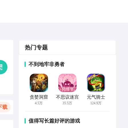
热门专题
不到地牢非勇者
贪婪洞窟
不思议迷宫
元气骑士
4.5万
35.5万
124.9万
下载
值得写长篇好评的游戏