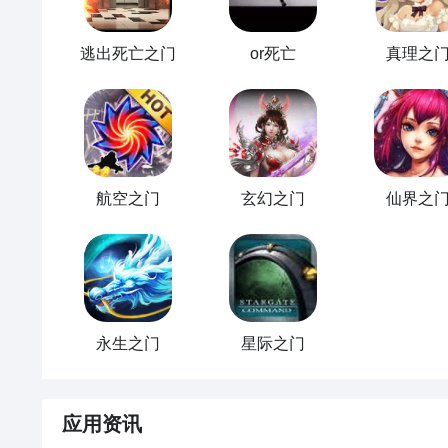
按
触摸板→笔记本→数据点→文本数据点-任务→坏念头→“
逃出死亡之门
or死亡
真理之
航空之门
玄幻之门
仙界之
通过上面的游戏介绍和图片，可能大家对死亡之门有大
心，目前九游客户端已经开通了测试提醒了，通过在九游
醒】，订阅游戏就不会错过最先的下载机会了咯！
永生之门
星际之门
应用资讯
玩