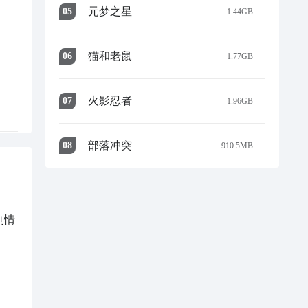
元梦之星
0
5
1.44GB
猫和老鼠
0
6
1.77GB
火影忍者
0
7
1.96GB
部落冲突
0
8
910.5MB
一个
上1