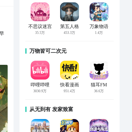
不思议迷宫
第五人格
万象物语
35.5万
453.3万
1.4万
早
万物皆可二次元
哔哩哔哩
快看漫画
猫耳FM
3030.9万
951.4万
36.6万
从无到有 发家致富