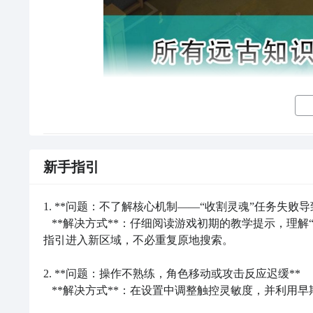
《地平线西之绝境》死亡之门密码分享 死亡之
新手指引
地平线西之绝境是一款很多玩家都在玩的游戏，还是很受玩家喜欢的，
全远古知识碎片收集攻略分
剧情点，不少玩家想知道
死亡之门密码是什么?
下面小编就
1. **问题：不了解核心机制——“收割灵魂”任务失败导致进
   **解决方式**：仔细阅读游戏初期的教学提示，理解“按时打卡”“收集灵魂”是推进主线的基础。若灵魂被偷，需跟随剧情
前提：打败门扉之王拿到钥匙开钟塔，敲钟变成夜间
指引进入新区域，不必重复原地搜索。

1、猫头鹰给3个“碎片的碎片”凑成一个(瞭望塔1个碎
片)
2. **问题：操作不熟练，角色移动或攻击反应迟缓**  

   **解决方式**：在设置中调整触控灵敏度，并利用早期关卡多进行基础操作练习，如闪避、冲刺与精准点击攻击键。

2、去找杰弗逊，会要求你带他去洪涝要塞，到了地方会