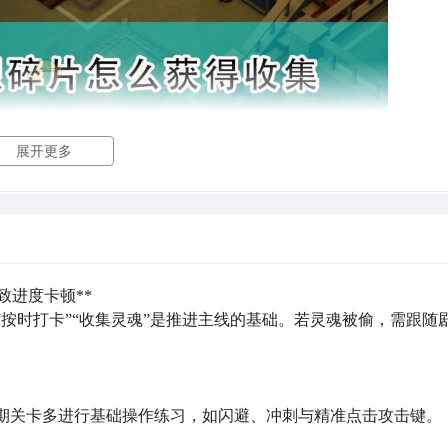
展开更多
门密码是什么
游戏中有任务，死亡之门是第五个主线任务，在这任务中主角需要获得密码才能开启下
享
为大家带来地平线西之绝境死亡之门密码介绍，感兴趣的朋友快来下载吧。
度卡顿**  

片，往上爬;巨型遗迹号角处左边往上走一段1片;老巫婆门口右边桥
出现隐藏方块(只能走路不能传送)