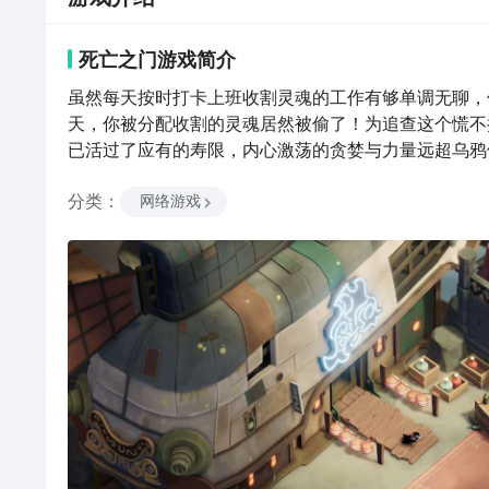
死亡之门
游戏
简介
虽然每天按时打卡上班收割灵魂的工作有够单调无聊，
天，你被分配收割的灵魂居然被偷了！为追查这个慌不
已活过了应有的寿限，内心激荡的贪婪与力量远超乌鸦
分类
：
网络游戏