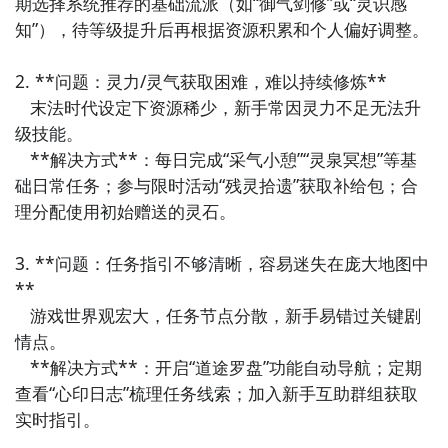
期选择系统推荐的基础流派（如“御气剑修”或“灵识感
做过的结局做完
知”），待等级提升后再根据资源积累和个人偏好调整。

鲲鹏: 水云+水云
朱雀: 火炎+火炎
2. **问题：灵力/灵气获取困难，难以持续修炼**  

   末法时代设定下资源稀少，新手常因灵力不足无法升
玄武: 土晶+土晶
级技能。  

核心在于一次最多打两个结局，所以除了结局以外的内
   **解决方式**：每日完成“采气小憩”“灵泉冥想”等基
问道
: 破军+湛卢
容第一把和第二把可以互换，比如你可以第一把开局出
础日常任务；参与限时活动“残灵拾遗”获取补给包；合
问道做那个剑心突破的成就这样第二把开局可以直接先
轮回: 鱼肠+天启
理分配使用初始赠送的灵石。

出长生
寂灭: 龙泉+纯钧
3. **问题：任务指引不够清晰，容易迷失在庞大地图中
人皇: 贪狼+湛卢
**  

   游戏世界观宏大，任务节点分散，新手易错过关键剧
道藏: 鱼肠+七星龙渊
情点。  

五行: 鱼肠+贪狼
   **解决方式**：开启“道途罗盘”功能自动导航；定期
查看“心印日志”梳理任务线索；加入新手互助群组获取
菩提: 龙泉+天启
实时指引。

天阙: 龙泉+贪狼