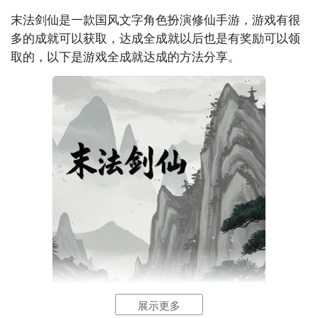
角色多样。游戏中设有飞升系统、神兽养成、情缘双修
2、金蛇：金+水
末法剑仙是一款国风文字角色扮演
修仙
手游
，游戏有很
等特色玩法，适合碎片时间游玩，满足玩家对浪漫修仙
多的成就可以获取，达成全成就以后也是有奖励可以领
世界的幻想。

3、渊虹：金+火
取的，以下是游戏全成就达成的方法分享。
4、奔雷：金+土
7. 《星辰变》手游  

改编自知名网络小说，拥有宏大世界观和精致3D画面。
5、青霜：木+水
玩家将跟随主角秦羽的脚步，踏上逆天修行之路。游戏
6、七星：木+火
包含渡劫、炼器、洞府经营等元素，剧情与战斗并重，
代入感强烈。

7、秋水：木+土
8、君子：水+火
8. 《少年西游记》  

虽以西游为背景，但融合了大量仙侠与修真元素。玩家
9、碧血：水+土
收集神将、修炼神通、挑战天庭副本，通过资源积累逐
步提升战力。其挂机推图+策略布阵的模式，与修仙类游
10、藏锋：火+土
戏的成长节奏非常相似。

11、飞景：金+金
9. 《仙剑奇侠传Online》  

12、倚天：木+木
展示更多
依