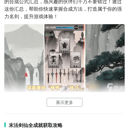
的合成公式汇总，感兴趣的伙伴们千万不要错过！通过
至逆天改命。游戏节奏偏慢，但深度极强，适合喜欢沉
这份汇总，帮助你快速掌握合成方法，打造属于你的强
浸式修仙体验的玩家。

力名剑，提升游戏体验！
4. 《我欲修真》  

一款以挂机养成为核心的文字修真游戏，界面简洁，内
容庞大。玩家通过自动修炼、闭关突破、宗门任务等方
式提升实力，还可与其他玩家比拼战力、争夺排行榜荣
誉，耐玩性极高。

5. 《问道》手游  

经典回合制MMORPG，以道教文化为背景，玩家可选
择五行职业，修炼法宝、组队刷副本、参与跨服PK。虽
然非纯放置类，但其深厚的修仙世界观与长期养成体系
与《末法剑仙》有异曲同工之妙。

末法剑仙名剑合成公式大全
展示更多
一、灵剑
6. 《梦幻修仙》  

1、玄铁：金+木
主打“轻松修仙，挂机变强”的放置类RPG，画风唯美，
末法剑仙全成就获取攻略