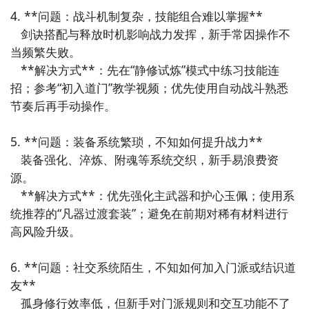
4. **问题：战斗机制复杂，技能组合难以掌握**  

乾坤: 干将+莫邪
   剑诀搭配与释放时机影响战力发挥，新手常因操作不
当频繁失败。  

太阿: 贪狼+天启
   **解决方式**：先在“静修试炼”模式中练习技能连
春秋: 纯钧+七星龙渊
招；参考“初入道门”教学视频；优先使用自动战斗熟悉
节奏后再手动操作。

丰源：破军+纯钧
5. **问题：装备系统繁琐，不知如何提升战力**  

核心在于一次最多打两个结局，所以除了结局以外的内
   装备强化、淬炼、附魂等系统交织，新手易浪费资
容第一把和第二把可以互换，比如你可以第一把开局出
源。  

问道做那个剑心突破的成就这样第二把开局可以直接先
   **解决方式**：优先强化主武器和护心玉佩；使用系
出长生
统推荐的“凡器过渡套装”；避免在前期对稀有材料进行
高风险升级。

6. **问题：社交系统陌生，不知如何加入门派或结识道
友**  

   孤身修行效率低，但新手对门派规则和交互功能不了