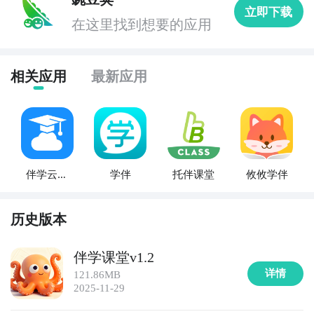
立即下载
统计等功能，适合学生和职场人士在日常生活中培养自
在这里找到想要的应用
律习惯。

4. 《Forest》  

相关应用
最新应用
这是一款以“种树”形式鼓励专注的趣味小工具。当用户
开始专注时，APP中会种下一棵树，若中途退出则树木
枯萎。坚持专注可积累森林，还能参与环保植树项目。
它将学习与生活美学结合，是寓教于乐的休闲型应用。

伴学云课
学伴
托伴课堂
攸攸学伴
5. 《扫描全能王》  

堂
一款强大的文档扫描与管理工具，支持拍照转PDF、文
字识别（OCR）、证件扫描等功能。学生可用它整理笔
历史版本
记、保存讲义，上班族也可用于处理合同文件，操作简
单高效，是日常生活中的智能小助手。

伴学课堂v1.2
详情
121.86MB
6. 《墨墨背单词》  

2025-11-29
专为语言学习者设计的记忆类APP，采用科学记忆曲线