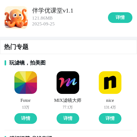
帮助用户高效背诵英语词汇。界面清新，支持自定义词
伴学优课堂v1.1
库与例句收藏，适合碎片化时间学习，是学生备考四六
详情
121.86MB
级、雅思托福的理想选择。

2025-09-25
7. 《滴答清单》  

一款轻量级任务管理工具，支持创建待办事项、设置提
热门专题
醒、分类标签和日历视图。无论是安排学习计划还是生
活琐事，《滴答清单》都能帮助用户有条不紊地完成目
玩滤镜，拍美图
标，提升时间利用率，属于实用型生活休闲APP。

8. 《讯飞语记》  

由科大讯飞推出的语音转文字记录工具，支持实时语音
输入、文字编辑与云同步。适合上课听讲、会议记录或
Fotor
MIX滤镜大师
nice
灵感捕捉，转换准确率高，还可朗读文本，是提高学习
13万
77.1万
131.4万
与工作效率的智能小工具。

详情
详情
详情
9. 《小睡眠》  
