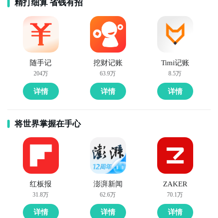
主打助眠与专注白噪音的应用，提供雨声、海浪、森
精打细算 省钱有招
林、冥想音乐等多种声音场景。不仅能帮助用户放松入
睡，也适合在学习时屏蔽干扰，营造安静环境，是融合
健康与效率的生活休闲类APP。

随手记
挖财记账
Timi记账
10. 《知页简历》  

204万
63.9万
8.5万
一款专注于简历制作的轻量化工具，提供多种模
详情
详情
详情
将世界掌握在手心
红板报
澎湃新闻
ZAKER
31.8万
62.6万
70.1万
详情
详情
详情