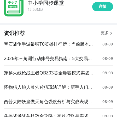
中小学同步课堂
详情
45.53MB
资讯推荐
更多
宝石战争手游最强T0英雄排行榜：当前版本高
08-09
胜率核心角色推荐
2026年三角洲行动账号交易指南：5大交易平
08-09
台安全卖号全流程解析
穿越火线枪战王者QBZ03赏金爆破模式实战表
08-09
现与武器评测
怪物猎人旅人巢穴狩猎玩法详解：新手入门与
08-09
高效率狩猎技巧
西普大陆妖皇傲天角色强度分析与实战表现评
08-09
测
斗兽战场战斗技巧全攻略：高效打怪与实战策
08-09