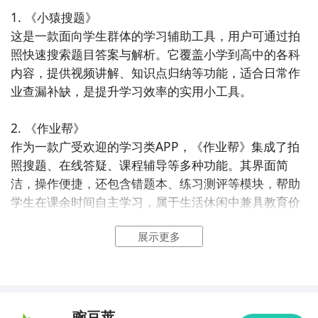
1. 《小猿搜题》  

这是一款面向学生群体的学习辅助工具，用户可通过拍
照快速搜索题目答案与解析。它覆盖小学到高中的各科
内容，提供视频讲解、知识点归纳等功能，适合日常作
业查漏补缺，是提升学习效率的实用小工具。

2. 《作业帮》  

作为一款广受欢迎的学习类APP，《作业帮》集成了拍
照搜题、在线答疑、课程辅导等多种功能。其界面简
洁，操作便捷，还包含错题本、练习测评等模块，帮助
学生在课余时间自主学习，属于生活休闲中兼具教育价
值的小工具。

展示更多
3. 《番茄ToDo》  

基于“番茄工作法”设计的时间管理应用，帮助用户专注
学习或工作任务。通过设定专注时长与休息间隔，《番
茄ToDo》有效提升学习效率，同时支持待办清单、数据
豌豆荚