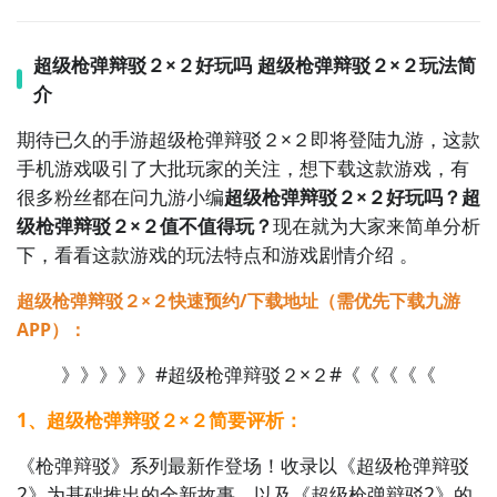
你会看到一个下载按钮，分别是
【高速下载】
和
【下
载】
，高速下载可以更加节省下载时间和流量，能够很
超级枪弹辩驳２×２好玩吗 超级枪弹辩驳２×２玩法简
好的解决下载耗时长的问题。
如图所示：
介
期待已久的手游超级枪弹辩驳２×２即将登陆九游，这款
手机游戏吸引了大批玩家的关注，想下载这款游戏，有
很多粉丝都在问九游小编
超级枪弹辩驳２×２好玩吗？超
级枪弹辩驳２×２值不值得玩？
现在就为大家来简单分析
下，看看这款游戏的玩法特点和游戏剧情介绍 。
超级枪弹辩驳２×２快速预约/下载地址（需优先下载九游
APP）：
》》》》》#超级枪弹辩驳２×２#《《《《《
1、超级枪弹辩驳２×２简要评析：
《枪弹辩驳》系列最新作登场！收录以《超级枪弹辩驳
2》为基础推出的全新故事，以及《超级枪弹辩驳2》的