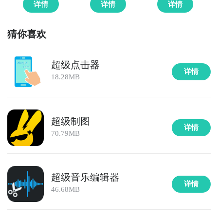
里，各位玩家是否都已经掌握好以上三种技巧了呢，随
详情
详情
详情
时随地关注超级枪弹辩驳２×２什么时候开测，什么时候
开放下载，什么时候公测等信息，还有一个办法就是留
猜你喜欢
意九游超级枪弹辩驳２×２专区的每日更新，欢迎大家积
极参与讨论和提问题，我们会第一时间为您解答。
超级点击器
详情
18.28MB
超级制图
详情
70.79MB
超级音乐编辑器
详情
46.68MB