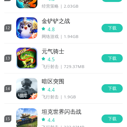
经营策略
2.03GB
金铲铲之战
下载
12
4.8
网络游戏
1.94GB
元气骑士
下载
13
4.5
飞行射击
729.37MB
暗区突围
下载
14
4.4
飞行射击
1.9GB
坦克世界闪击战
下载
15
4.4