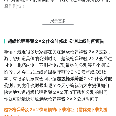
原作剧情！
2、超级枪弹辩驳２×２图片欣赏：
展示更多
2
九游客户端
超级枪弹辩驳２×２什么时候出 公测上线时间预告
最直接的方法就是到九游APP进行下载，九游APP提供
海量的精品游戏下载
，
导读：最近很多玩家都在关注超级枪弹辩驳２×２这款手
游，想知道具体的公测时间，超级枪弹辩驳２×２会经过
在九游客户端搜索栏中输入超级枪弹辩驳２×２进行搜
封测、删档内测、不删档测试到最终的公测等几个测试
索，点击进入到游戏专区中，如图所示：如图所示，这
阶段，才会正式上线超级枪弹辩驳２×２安卓或iOS版
样你就不用四处寻求游戏下载包，简简单单的两步你就
本，有很多玩家就会问小编
超级枪弹辩驳２×２什么时候
可以安装了，同时​还有大量的安卓手机游戏攻略。
公测
，究竟
什么时候出
呢？今天小编就为大家提供如何
快速地知道超级枪弹辩驳２×２开放下载和公测的时间，
九游APP下载
【高速下载】
你就可以最快知道超级枪弹辩驳２×２公测时间了！
超级枪弹辩驳２×２快速预约/下载地址（需优先下载九游