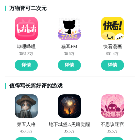
玩新游 上九游
万物皆可二次元
全球好游抢先下
福利礼包免费领
官方直播陪你玩
哔哩哔哩
猫耳FM
快看漫画
立即下载
3031.3万
36.6万
951.4万
详情
详情
详情
方法三： 查看九游开测表
步骤1：
在九游开测表中玩家们可以看到当天所有进行开
值得写长篇好评的游戏
测的手机游戏，以及最近十天即将进行测试的游戏，有
具体的测试时间以及测试阶段介绍，玩家们可以在这里
查找超级枪弹辩驳２×２的相关公测时间信息!
步骤2：
访问地址>>>
手游开测表地址
第五人格
地下城堡2:黑暗觉醒
不思议迷宫
好了，超级枪弹辩驳２×２公测时间的关注方法就讲到这
453.3万
35.5万
35.5万