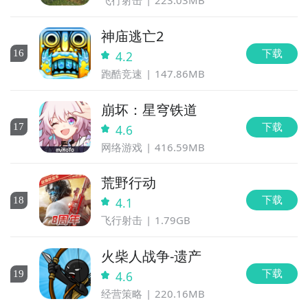
飞行射击
223.03MB
神庙逃亡2
下载
16
4.2
跑酷竞速
147.86MB
崩坏：星穹铁道
下载
17
4.6
网络游戏
416.59MB
荒野行动
下载
18
4.1
飞行射击
1.79GB
火柴人战争-遗产
下载
19
4.6
经营策略
220.16MB