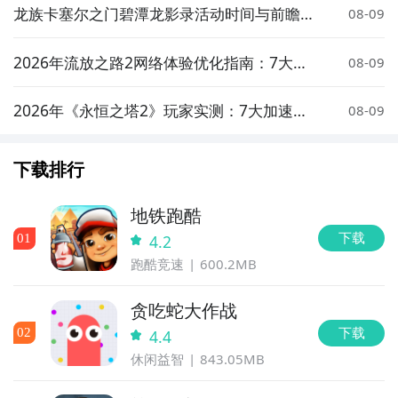
龙族卡塞尔之门碧潭龙影录活动时间与前瞻介
08-09
绍
2026年流放之路2网络体验优化指南：7大加
08-09
速器实测对比与低延迟方案推荐
2026年《永恒之塔2》玩家实测：7大加速器
08-09
对比与低延迟优化指南
下载排行
地铁跑酷
下载
0
1
4.2
跑酷竞速
600.2MB
贪吃蛇大作战
下载
0
2
4.4
休闲益智
843.05MB