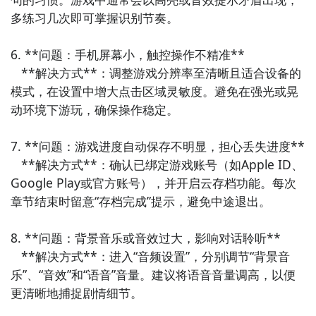
通过上面的游戏介绍和图片，可能大家对超级枪弹辩驳
多练习几次即可掌握识别节奏。

２×２有大致的了解了，不过这么游戏要怎么样才能抢先
体验到呢？不用担心，目前九游客户端已经开通了测试
6. **问题：手机屏幕小，触控操作不精准**  

提醒了，通过在九游APP中搜索“超级枪弹辩驳２×２”，
   **解决方式**：调整游戏分辨率至清晰且适合设备的
点击右边的【订阅】或者是【开测提醒】，订阅游戏就
模式，在设置中增大点击区域灵敏度。避免在强光或晃
不会错过最先的下载机会了咯！
动环境下游玩，确保操作稳定。

九游APP
7. **问题：游戏进度自动保存不明显，担心丢失进度**  

玩新游 上九游
   **解决方式**：确认已绑定游戏账号（如Apple ID、
Google Play或官方账号），并开启云存档功能。每次
章节结束时留意“存档完成”提示，避免中途退出。

8. **问题：背景音乐或音效过大，影响对话聆听**  

全球好游抢先下
福利礼包免费领
官方直播陪你玩
   **解决方式**：进入“音频设置”，分别调节“背景音
乐”、“音效”和“语音”音量。建议将语音音量调高，以便
立即下载
更清晰地捕捉剧情细节。

超级枪弹辩驳２×２什么时候公测？公测
时间提前预知，