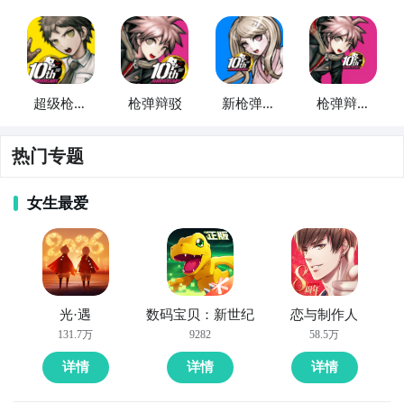
超级枪弹
枪弹辩驳
新枪弹辩
枪弹辩驳
辩驳2
驳
希望学院
热门专题
方法二： 下载九游APP，订阅超级枪弹辩驳２×２的开
女生最爱
测提醒
步骤1：
点击下载九游APP；
步骤2：
进入APP搜索“超级枪弹辩驳２×２”，订阅后可
光·遇
数码宝贝：新世纪
恋与制作人
及时接受活动,礼包,开测和开放下载的提醒；
131.7万
9282
58.5万
详情
详情
详情
九游APP