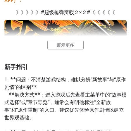
APP）：
》》》》》#超级枪弹辩驳２×２#《《《《《
好了，小编为大家大家提供了这两种教程是下载超级枪
弹辩驳２×２最为直接方法哦，不知道大家有没有清楚的
知道呢？想要了解更多精彩内容，不妨多多关注
九游超
展示更多
级枪弹辩驳２×２
新手指引
1. **问题：不清楚游戏结构，难以分辨“新故事”与“原作
剧情”的区别**  

   **解决方式**：进入游戏后先查看主菜单中的“故事模
式选择”或“章节导览”，通常会有明确标注“全新故
事”和“原作重制”的入口。建议优先体验原作剧情以建立
世界观基础。
