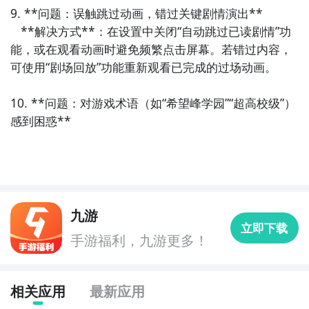
有三大方法，下边就让九游独家来为您揭秘吧！
9. **问题：误触跳过动画，错过关键剧情演出**  

   **解决方式**：在设置中关闭“自动跳过已读剧情”功
方法一： 关注九游超级枪弹辩驳２×２大事件
能，或在观看动画时避免频繁点击屏幕。若错过内容，
步骤1：
百度搜索
“
九游超级枪弹辩驳２×２
”
专区
；
可使用“剧场回放”功能重新观看已完成的过场动画。

步骤2：
关注大事件列表，每次超级枪弹辩驳２×２测试
10. **问题：对游戏术语（如“希望峰学园”“超高校级”）
的时间都会最新发布，这是九游独家的哦；
感到困惑**  

九游
立即下载
手游福利，九游更多！
相关应用
最新应用