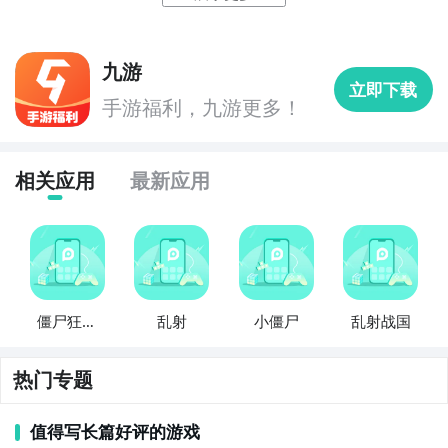
最直接的方法就是到九游APP进行下载，九游APP提供
九游
海量的精品游戏下载
，
立即下载
手游福利，九游更多！
在九游客户端搜索栏中输入乱射小僵尸进行搜索，点击
进入到游戏专区中，如图所示：如图所示，这样你就不
用四处寻求游戏下载包，简简单单的两步你就可以安装
相关应用
最新应用
了，同时​还有大量的安卓手机游戏攻略。
九游APP下载
【高速下载】
方法二： 下载九游APP，订阅乱射小僵尸的开测提醒
僵尸狂乱
乱射
小僵尸
乱射战国
步骤1：
点击下载九游APP；
射
步骤2：
进入APP搜索“乱射小僵尸”，订阅后可及时接受
热门专题
活动,礼包,开测和开放下载的提醒；
好了，小编为大家大家提供了这两种教程是下载乱射小
值得写长篇好评的游戏