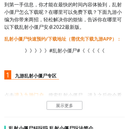
到第一手信息，你才能在最快的时间内容体验到，乱射
小僵尸怎么下载呢？在哪里可以免费下载？下面九游小
编为你带来两招，轻松解决你的烦恼，告诉你在哪里可
以下载乱射小僵尸安卓2022最新版。
乱射小僵尸快速预约/下载地址（需优先下载九游APP）：
》》》》》#乱射小僵尸#《《《《《
1
九游乱射小僵尸专区
点击
进入九游门户
，搜索乱射小僵尸，进入之后你会看
到一个下载按钮，分别是
【高速下载】
和
【下载】
，高
展示更多
速下载可以更加节省下载时间和流量，能够很好的解决
下载耗时长的问题。
如图所示：
乱射小僵尸好玩吗 乱射小僵尸玩法简介