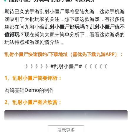
期待已久的手游乱射小僵尸即将登陆九游，这款手机游
乱射小僵尸什么时候公测？公测
时间提前预知，有三大
戏吸引了大批玩家的关注，想下载这款游戏，有很多粉
方法，下边就让九游独家来为您揭秘吧！
丝都在问九游小编
乱射小僵尸好玩吗？乱射小僵尸值不
方法一： 关注九游乱射小僵尸大事件
值得玩？
现在就为大家来简单分析下，看看这款游戏的
玩法特点和游戏剧情介绍 。
步骤1：
百度搜索
“
九游乱射小僵尸
”
专区
；
乱射小僵尸快速预约/下载地址（需优先下载九游APP）：
步骤2：
关注大事件列表，每次乱射小僵尸测试的时间都
会最新发布，这是九游独家的哦；
》》》》》#乱射小僵尸#《《《《《
1、乱射小僵尸简要评析：
肉鸽基础Demo的制作
2、乱射小僵尸图片欣赏：
2
九游客户端
展示更多