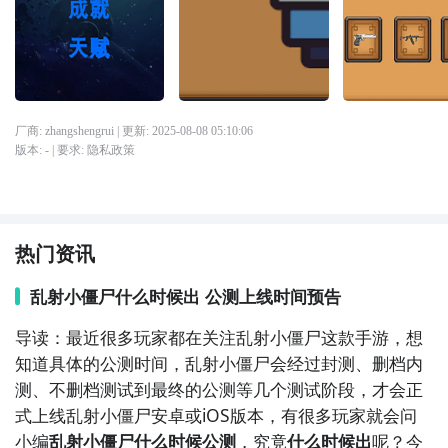
厂商: zhangshengrui
| 更新:
2025-08-08 05:10:06
版本:
-
| 要求:
隐私政策
热门资讯
乱射小僵尸什么时候出 公测上线时间预告
导读：最近很多玩家都在关注乱射小僵尸这款手游，想
知道具体的公测时间，乱射小僵尸会经过封测、删档内
测、不删档测试到最终的公测等几个测试阶段，才会正
式上线乱射小僵尸安卓或iOS版本，有很多玩家就会问
小编
乱射小僵尸什么时候公测
，究竟
什么时候出
呢？今