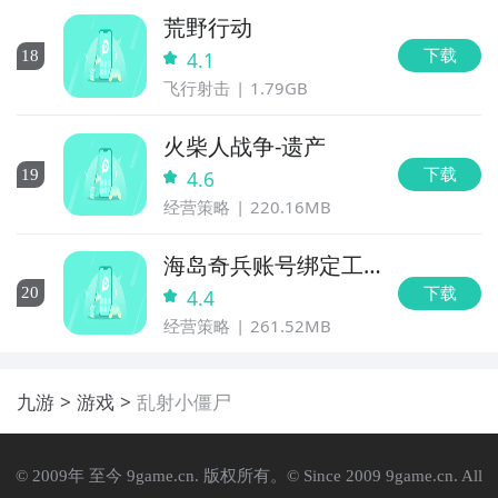
荒野行动
下载
18
4.1
飞行射击
1.79GB
火柴人战争-遗产
下载
19
4.6
经营策略
220.16MB
海岛奇兵账号绑定工
具
下载
20
4.4
经营策略
261.52MB
九游
游戏
乱射小僵尸
© 2009年 至今 9game.cn. 版权所有。© Since 2009 9game.cn. All