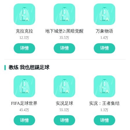
僵尸最为直接方法哦，不知道大家有没有清楚的知道
九游APP
呢？想要了解更多精彩内容，不妨多多关注
九游乱射小
玩新游 上九游
僵尸
克拉克拉
地下城堡2:黑暗觉醒
万象物语
12.3万
35.5万
1.4万
全球好游抢先下
福利礼包免费领
官方直播陪你玩
详情
详情
详情
立即下载
教练 我也想踢足球
通过上面的游戏介绍和图片，可能大家对乱射小僵尸有
方法三： 查看九游开测表
大致的了解了，不过这么游戏要怎么样才能抢先体验到
呢？不用担心，目前九游客户端已经开通了测试提醒
步骤1：
在九游开测表中玩家们可以看到当天所有进行开
了，通过在九游APP中搜索“乱射小僵尸”，点击右边的
测的手机游戏，以及最近十天即将进行测试的游戏，有
【订阅】或者是【开测提醒】，订阅游戏就不会错过最
具体的测试时间以及测试阶段介绍，玩家们可以在这里
FIFA足球世界
实况足球
实况：王者集结
先的下载机会了咯！
查找乱射小僵尸的相关公测时间信息!
45.4万
55.3万
1.3万
步骤2：
访问地址>>>
手游开测表地址
详情
详情
详情
九游APP