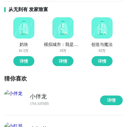
好了，乱射小僵尸公测时间的关注方法就讲到这里，各
玩新游 上九游
从无到有 发家致富
位玩家是否都已经掌握好以上三种技巧了呢，随时随地
关注乱射小僵尸什么时候开测，什么时候开放下载，什
么时候公测等信息，还有一个办法就是留意九游乱射小
僵尸专区的每日更新，欢迎大家积极参与讨论和提问
题，我们会第一时间为您解答。
全球好游抢先下
福利礼包免费领
官方直播陪你玩
奶块
模拟城市：我是市长
创造与魔法
61.5万
19万
93万
立即下载
详情
详情
详情
猜你喜欢
小伴龙
详情
194.68MB