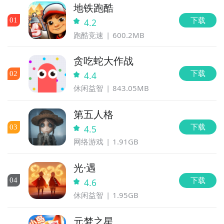
地铁跑酷
下载
0
1
4.2
跑酷竞速
600.2MB
贪吃蛇大作战
下载
0
2
4.4
休闲益智
843.05MB
第五人格
下载
0
3
4.5
网络游戏
1.91GB
光·遇
下载
0
4
4.6
休闲益智
1.95GB
元梦之星