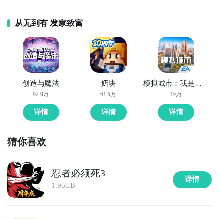
从无到有 发家致富
创造与魔法
奶块
模拟城市：我是市长
92.9万
61.5万
19万
详情
详情
详情
猜你喜欢
忍者必须死3
详情
1.95GB