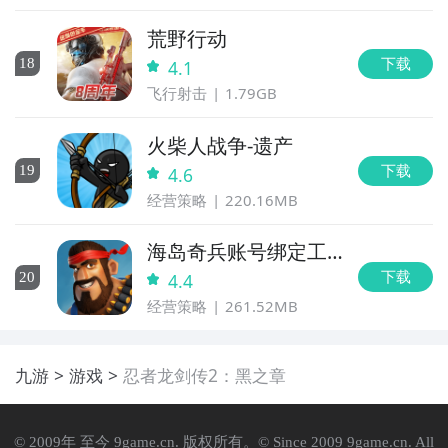
荒野行动
下载
18
4.1
飞行射击
1.79GB
火柴人战争-遗产
下载
19
4.6
经营策略
220.16MB
海岛奇兵账号绑定工
具
下载
20
4.4
经营策略
261.52MB
九游
游戏
忍者龙剑传2：黑之章
© 2009年 至今 9game.cn. 版权所有。© Since 2009 9game.cn. All