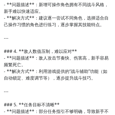
观察敌人的行动模式，找到他们的弱点并加以利用。
- **问题描述**：新增可操作角色拥有不同战斗风格，
- 利用环境：利用柱子间隙向上跳，到达武器升级点。
立即下载
新手难以快速适应。

游戏技巧
背后有个水晶骷髅，不要错过。
- **解决方式**：建议逐一尝试不同角色，选择适合自
- 熟练掌握ryu的各项技能，可以让你在战斗中更加灵
- 武器获取：消灭敌人后，地上可以捡到武器双拐。
己操作习惯的角色进行练习，逐步掌握其技能特点。

活。
8. 猎魔美神章节
- 在探索关卡时，不要放过任何一个角落，因为那里可
---

能藏着宝藏或者秘密。
- 操作角色：本关操作瑞秋，没有重要收集品，但需注
### 4. **敌人数值压制，难以应对**

意战斗中的连招和技能释放。
- 在面对强敌时，不要急于进攻，而是要耐心等待机
- **问题描述**：敌人攻击节奏快、伤害高，新手容易
会，寻找敌人的破绽。
9. 飞行要塞戴德勒斯章节
频繁死亡。

- 尽量保持ryu的生命值，避免在战斗中陷入被动。
- **解决方式**：利用游戏提供的“战斗辅助”功能（如
- 探索机舱：进机舱右拐，箱子里有魄封珠。打碎中控
自动锁定、难度调节等），逐步提升战斗技巧。

室的机箱有水晶骷髅。
- 关闭激光：摧毁反应器的控制面板，关掉激光，以便
---

继续前进。
### 5. **任务目标不清晰**

10. 后续章节概览
- **问题描述**：部分任务指引不够明确，导致新手不