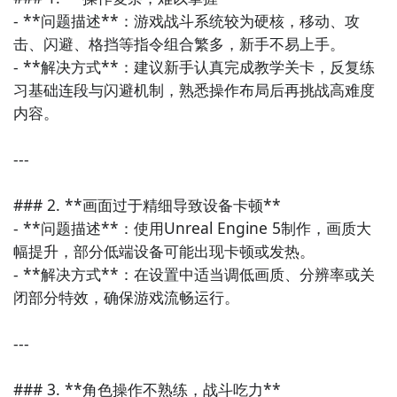
4. 傀儡女神章节
- **问题描述**：游戏战斗系统较为硬核，移动、攻
击、闪避、格挡等指令组合繁多，新手不易上手。

-
射击
技巧：离开
地铁
隧道，用
弓箭
射击油桶炸开门。
- **解决方式**：建议新手认真完成教学关卡，反复练
注意射击的准确性和时机。
通过上面的游戏介绍和图片，可能大家对忍者龙剑传2：
习基础连段与闪避机制，熟悉操作布局后再挑战高难度
黑之章有大致的了解了，不过这么游戏要怎么样才能抢
关卡攻略
- 收集魄封珠：从地铁站出来后，到右边巷子里，阳台
内容。

先体验到呢？不用担心，目前九游客户端已经开通了测
每个关卡都有不同的挑战，需要玩家运用不同的策略才
有个水晶骷髅。爬上存档点旁的梯子，从尸体上拿到魄
试提醒了，通过在九游APP中搜索“忍者龙剑传2：黑之
能通关。例如，在一些关卡中，你需要利用环境中的机
封珠。
---

章”，点击右边的【订阅】或者是【开测提醒】，订阅游
关和陷阱来击败敌人；而在另一些关卡中，则需要你灵
戏就不会错过最先的下载机会了咯！
5. 龙之巫女章节
活运用自己的技能，如快速移动和跳跃，来躲避敌人的
### 2. **画面过于精细导致设备卡顿**

攻击。此外，游戏还设置了多个隐藏关卡和秘密房间，
- 操作角色：本关操作红叶，没有重要收集品，但需注
- **问题描述**：使用Unreal Engine 5制作，画质大
需要玩家细心探索才能发现。
九游APP
意敌人的攻击方式和节奏。
幅提升，部分低端设备可能出现卡顿或发热。

玩新游 上九游
- **解决方式**：在设置中适当调低画质、分辨率或关
敌人分析
6. 水之都章节
闭部分特效，确保游戏流畅运行。

游戏中出现了各种各样的敌人，每种敌人都有自己的特
- 武器升级与收集：桥下有个武器升级点，船上和存档
点和弱点。例如，有些敌人擅长近战攻击，而有些敌人
---

点旁都有重要收集品。注意水下也有水晶骷髅。
则会使用远程武器。因此，在战斗中，玩家需要根据敌
人的特点选择合适的攻击方式。同时，玩家还可以通过
7. 狼人之城章节
全球好游抢先下
福利礼包免费领
官方直播陪你玩
### 3. **角色操作不熟练，战斗吃力**
