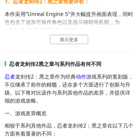
1、忍者龙剑传2：黑之章简要评析：
本作采用“Unreal Engine 5"并大幅提升画面表现，同时
3. 查看游戏评价：购买前浏览游戏在各平台的评价，了
也包含了追加可操作角色以及战斗辅助等机能，为
解其他玩家对游戏的体验和反馈，判断游戏是否符合你
《NINJA GAIDEN 2》的决定版。
的喜好和期待。
展示更多
2、忍者龙剑传2：黑之章图片欣赏：
通过以上购买指南，你能更全面地了解忍者龙剑传2黑之
注意事项
章的购买相关信息，从而顺利拥有这款精彩的游戏，开
启热血的忍者
冒险
。
1. 确认游戏兼容性：在购买前，要确保你的游戏主机或
忍者龙剑传2黑之章与系列作品有何不同
电脑能流畅运行该游戏。查看游戏的官方系统要求，避
忍者
龙剑传2：黑之章作为经典
动作
游戏系列的复刻版，
免因硬件不达标导致游戏卡顿或无法运行。
不仅继承了前作的精髓，还在多个方面进行了创新与升
2. 关注价格波动：无论是实体光盘还是数字版，价格可
级。以下将对比该作与系列其他作品的差异，并提供详
能会有所波动。可以多关注不同平台的促销活动，选择
细的
游戏攻略
。
在价格合适时出手，节省开支。
一、游戏差异概览
相较于系列其他作品，忍者龙剑传2：黑之章在以下几个
方面有着显著的不同：