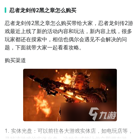
store等，在这些平台上搜索
游戏名称
，按照提示操作即
忍者龙剑传2黑之章怎么购买
可购买下载。数字版购买方便快捷，无需等待实体光盘
邮寄，还能享受平台的一些优惠活动和便捷的游戏管理
忍者龙剑传2黑之章怎么购买带给大家，忍者龙剑传2游
功能。
戏最近上线了新的活动内容和玩法，新内容上线，很多
玩家都还在摸索中，相信也偶尔会遇见不会解决的问
版本选择
题，下面就带大家一起看看攻略。
1. 普通版：包含游戏本体，能满足你基本的游戏体验需
购买渠道
求，享受紧张刺激的忍者战斗之旅。
2. 豪华版或限定版：这些版本通常会附带额外的游戏内
容，如原声
音乐
集、
角色
皮肤、艺术画册等周边物品。
如果你是该游戏的忠实粉丝，豪华版或限定版能带来更
丰富的收藏体验。
1. 实体光盘：可以前往各大游戏实体店，如
电玩
店等，
寻找该游戏的实体光盘。这种方式能让你立即拥有游