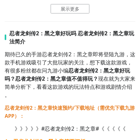
戏，感受实体介质的魅力。
展示更多
2. 数字平台：常见的数字平台如steam、microsoft
注意事项
store等，在这些平台上搜索
游戏名称
，按照提示操作即
忍者龙剑传2：黑之章好玩吗 忍者龙剑传2：黑之章玩
可购买下载。数字版购买方便快捷，无需等待实体光盘
1. 确认游戏兼容性：在购买前，要确保你的游戏主机或
法简介
邮寄，还能享受平台的一些优惠活动和便捷的游戏管理
电脑能流畅运行该游戏。查看游戏的官方系统要求，避
功能。
期待已久的手游忍者龙剑传2：黑之章即将登陆九游，这
免因硬件不达标导致游戏卡顿或无法运行。
款手机游戏吸引了大批玩家的关注，想下载这款游戏，
版本选择
2. 关注价格波动：无论是实体光盘还是数字版，价格可
有很多粉丝都在问九游小编
忍者龙剑传2：黑之章好玩
能会有所波动。可以多关注不同平台的促销活动，选择
1. 普通版：包含游戏本体，能满足你基本的游戏体验需
吗？忍者龙剑传2：黑之章值不值得玩？
现在就为大家来
在价格合适时出手，节省开支。
求，享受紧张刺激的忍者战斗之旅。
简单分析下，看看这款游戏的玩法特点和游戏剧情介绍
。
2. 豪华版或限定版：这些版本通常会附带额外的游戏内
容，如原声
音乐
集、
角色
皮肤、艺术画册等周边物品。
忍者龙剑传2：黑之章快速预约/下载地址（需优先下载九游
如果你是该游戏的忠实粉丝，豪华版或限定版能带来更
APP）：
丰富的收藏体验。
》》》》》#忍者龙剑传2：黑之章#《《《《《