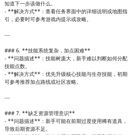
- 水都之夜、丛林之秘等章节：这些章节中同样有丰富
知道下一步该做什么。

的收集品和战斗挑战，玩家需注意探索和利用环境中的
- **解决方式**：查看任务界面中的详细说明或地图指
- 游戏中有许多隐藏关卡和秘密房间，玩家可以通过收
道具。
引，必要时可参考游戏内提示或攻略。

集特定物品来解锁它们。
- 献祭神殿、淬炼之途等章节：这些章节的战斗更加激
---

烈，玩家需熟练掌握角色的技能和连招，以应对强大的
敌人。
### 6. **技能系统复杂，加点困难**

- **问题描述**：技能树庞大，新手难以判断如何分配
11. 最终章节：无间炼狱与血域
技能点数。

- boss战策略：在无间炼狱章节中，捡起上一关boss掉
- **解决方式**：优先升级核心技能与生存技能，初期
落的“兽岚之心”，为最终boss战做好准备。在血域章节
可参考推荐加点路线或社区攻略。

中，专注攻击boss肚子上的发光圆球，边追边射，直至
击败boss。
---

忍者龙剑传2：黑之章不仅继承了系列作品的经典元素，
### 7. **缺乏资源管理意识**

还在多个方面进行了创新和升级。通过本文的攻略指
- **问题描述**：新手可能在前期过度使用稀有道具，
导，玩家可以更好地掌握游戏技巧，享受这款
动作
大作
导致后期资源不足。

带来的紧张刺激和成就感。