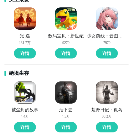
光·遇
数码宝贝：新世纪
少女前线：云图计划
131.7万
9279
7979
详情
详情
详情
绝境生存
被尘封的故事
活下去
荒野日记：孤岛
4.4万
4.5万
30.2万
详情
详情
详情