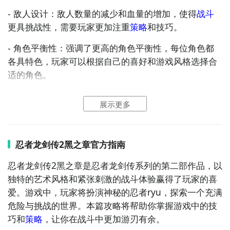
- 敌人设计：敌人数量的减少和血量的增加，使得
战斗
更具挑战性，需要玩家更加注重
策略
和技巧。
-
角色
平衡性：强调了更高的角色平衡性，每位角色都
各具特色，玩家可以根据自己的喜好和游戏风格选择合
3. 查看游戏评价：购买前浏览游戏在各平台的评价，了
适的角色。
解其他玩家对游戏的体验和反馈，判断游戏是否符合你
的喜好和期待。
- 技术升级：采用虚幻5引擎，呈现出更加细腻的画面和
展示更多
更为流畅的战斗体验。
通过以上购买指南，你能更全面地了解忍者龙剑传2黑之
章的购买相关信息，从而顺利拥有这款精彩的游戏，开
- 新增角色：加入了红叶、绫音与瑞秋三位可操控角
启热血的忍者
冒险
。
色，丰富了游戏体验。
忍者龙剑传2黑之章官方指南
二、游戏攻略
忍者龙剑传2黑之章是忍者龙剑传系列的第二部作品，以
独特的艺术风格和紧张刺激的战斗体验赢得了玩家的喜
1. 东京摩天楼章节
爱。游戏中，玩家将扮演神秘的忍者ryu，探索一个充满
危险与挑战的世界。本篇攻略将帮助你掌握游戏中的技
-
收集
品：在村正的店里，箱子里有灵命夏草。经过存
巧和
策略
，让你在战斗中更加游刃有余。
档点后，蹬墙抵达对面搜刮，祭坛前的箱子里有九字神