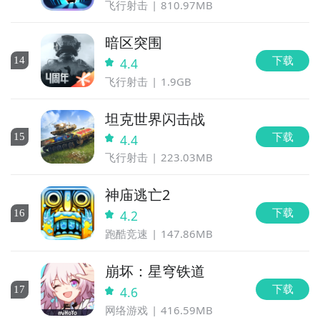
飞行射击
810.97MB
暗区突围
下载
14
4.4
飞行射击
1.9GB
坦克世界闪击战
下载
15
4.4
飞行射击
223.03MB
神庙逃亡2
下载
16
4.2
跑酷竞速
147.86MB
崩坏：星穹铁道
下载
17
4.6
网络游戏
416.59MB