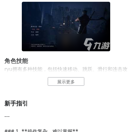
珠。
- 战斗技巧：利用环境中的掩体和道具进行战斗，注意
敌人的攻击模式，灵活
躲避
并反击。
2. 龙之城章节
- 武器升级：蓝色的村正商店是武器升级点，不要错过
提升武器性能的机会。
角色
技能
- boss战准备：从房顶的洞跳下来后，存档点附近的龙
ryu拥有多种技能，包括快速
移动
、跳跃、滑行和连击攻
嘴里拿到投射武器双龙神弓，为boss战做好准备。
击等。玩家需要通过熟练掌握这些技能，才能在战斗中
展示更多
取得优势。在游戏中，你可以通过击败敌人或完成任务
3. 雷鸣之魔都章节
来获得经验值，提升角色等级，并解锁新的技能和武
- 忍术获取：经过存档点蹬墙上来，跳到对面往前走，
器。
新手指引
巷子尽头箱子里拿到忍术凤凰焰舞。
---

-
探索
地底：跳进旁边的洞来到地底，下水道左边箱子
有九字神珠。
### 1. **操作复杂，难以掌握**
