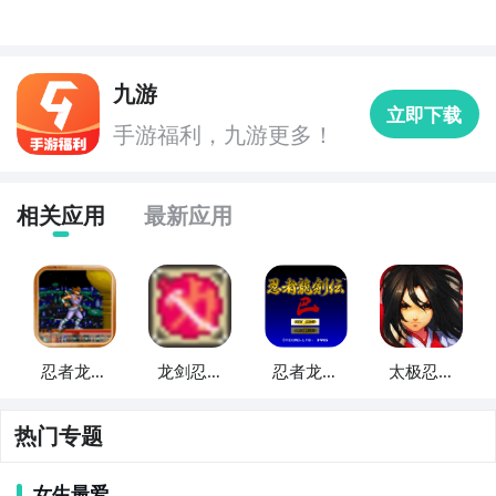
九游
立即下载
手游福利，九游更多！
相关应用
最新应用
忍者龙剑
龙剑忍者
忍者龙剑
太极忍者
传2
传
传
龙剑传
热门专题
女生最爱