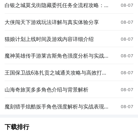
白银之城莫戈街隐藏委托任务全流程攻略：触
08-07
发条件、完成步骤与奖励详解
大侠闯天下游戏玩法详解与真实体验分享
08-07
猫娘计划上线时间及游戏内容详细介绍
08-07
魔神英雄传手游莱吉斯角色强度分析与实战搭
08-07
配指南
王国保卫战6洛扎贡之城通关攻略与高效打法
08-07
技巧
山海奇旅芙多多角色介绍与背景解析
08-07
魔刻猎手炫酷扳手角色强度解析与实战表现评
08-07
测
下载排行