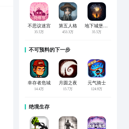
不思议迷宫
第五人格
地下城堡2:黑暗觉醒
35.5万
453.3万
35.5万
不可预料的下一步
幸存者危城
月圆之夜
元气骑士
14.4万
15.7万
124.9万
绝境生存