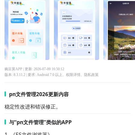
豌豆荚APP
| 更新:
2026-07-09 16:50:12
版本:
8.3.11.2
| 要求:
Android 7.0 以上、
权限详情
、
隐私政策
pn文件管理2026更新内容
稳定性改进和错误修正。
与“pn文件管理”类似的APP
1. 《ES文件浏览器》  
