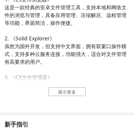
这是一款经典的安卓文件管理工具，支持本地和网络文
件的浏览与管理，具备应用管理、压缩解压、远程管理
等功能，界面简洁，操作便捷。

2. 《Solid Explorer》  

虽然为国外开发，但支持中文界面，拥有双窗口操作模
式，支持多种云服务连接，功能强大，适合对文件管理
有高要求的用户。

3. 《CX文件管理器》  

轻量级开源文件管理器，无广告，支持ROOT权限访
展示更多
问，具有快速搜索、批量操作、APK安装包识别等功
能，深受极客用户喜爱。

4. 《FX文件管理器》  

功能全面，支持多媒体播放、文档预览、云存储接入
新手指引
等，界面友好，分类清晰，适合日常文件整理和管理使