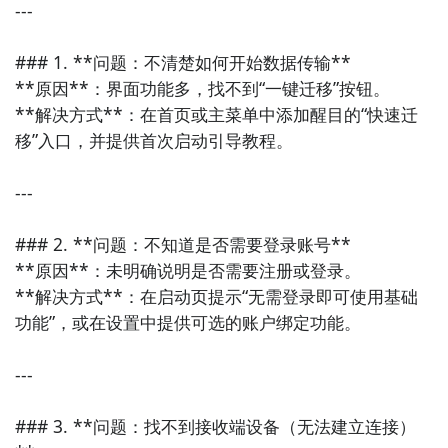
---

用。

### 1. **问题：不清楚如何开始数据传输**

5. 《RE管理器》  

**原因**：界面功能多，找不到“一键迁移”按钮。  

专为高级用户设计，支持ROOT权限下的文件操作，如
**解决方式**：在首页或主菜单中添加醒目的“快速迁
修改系统文件、挂载分区等，是安卓刷机和深度定制爱
移”入口，并提供首次启动引导教程。

好者的必备工具。

---

6. 《全能文件管理器》  

提供全面的文件浏览、编辑、压缩、传输功能，支持多
### 2. **问题：不知道是否需要登录账号**

语言界面切换，操作逻辑清晰，适合普通用户进行日常
**原因**：未明确说明是否需要注册或登录。  

文件管理。

**解决方式**：在启动页提示“无需登录即可使用基础
功能”，或在设置中提供可选的账户绑定功能。

7. 《极速文件管理》  

以轻便快速著称，启动速度快，资源占用低，支持文件
---

分类查看、一键清理、大文件查找等功能，适合追求效
率的用户。

### 3. **问题：找不到接收端设备（无法建立连接）