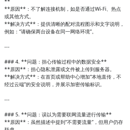
**

8. 《MT管理器》  

**原因**：不了解连接机制，如是否通过Wi-Fi、热点
集文件管理与代码编辑于一体，支持DEX、APK、JAR等
或其他方式。  

格式的反编译与修改，适用于安卓开发者或逆向工程爱
**解决方式**：提供清晰的配对流程图示和文字说明，
好者。

例如：“请确保两台设备在同一网络环境”。

9. 《X-PLORE 文件管理器》  

---

支持双面板操作，具备强大的媒体库浏览功能，可显示
文件详细信息，并支持FTP/SMB/云服务等多种连接方
### 4. **问题：担心传输过程中的数据安全**

式。

**原因**：担心隐私泄露或文件被上传到服务器。  

**解决方式**：在首页或帮助中心增加“本地直传，不
10. 《百度文件管理器》  

经过云端”的安全说明，并展示加密传输标识。

由百度推出的一款安全可靠的文件管理工具，界面清
爽，集成病毒扫描、隐私保护等特色功能，兼顾实用性
---

和安全性。
### 5. **问题：误以为需要联网流量进行传输**

**原因**：虽然描述中提到“不需要流量”，但用户仍存
疑虑。  
