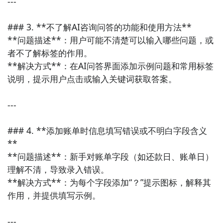
---

8. 《雪球》  

### 3. **不了解AI咨询问答的功能和使用方法**

集投资社交与理财服务于一体的平台，用户可跟随大V投
**问题描述**：用户可能不清楚可以输入哪些问题，或
资策略，获取股票、基金、ETF等投资建议，适合热衷
者不了解标签的作用。  

交流与自主投资的用户。

**解决方式**：在AI问答界面添加示例问题和常用标签
说明，提示用户点击或输入关键词获取答案。

9. 《同花顺》  

知名股票行情与投资服务平台，提供实时行情、财经资
---

讯、模拟炒股及基金理财等功能，适合股票投资者与理
财新手。

### 4. **添加账单时信息填写错误或不明白字段含义
**

10. 《慧理财》  

**问题描述**：新手对账单字段（如还款日、账单日）
专注于稳健理财的平台，提供多种银行理财产品、定活
理解不清，导致录入错误。  

两便产品，界面清晰、操作简单，适合追求低风险理财
**解决方式**：为每个字段添加“？”提示图标，解释其
的用户。

作用，并提供填写示例。

以上推荐的金融理财类APP均具备较强的市场口碑和用
---
