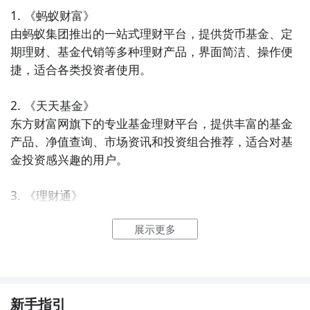
1. 《蚂蚁财富》  

由蚂蚁集团推出的一站式理财平台，提供货币基金、定
期理财、基金代销等多种理财产品，界面简洁、操作便
捷，适合各类投资者使用。

2. 《天天基金》  

东方财富网旗下的专业基金理财平台，提供丰富的基金
产品、净值查询、市场资讯和投资组合推荐，适合对基
金投资感兴趣的用户。

3. 《理财通》  

腾讯推出的理财平台，涵盖货币基金、保险理财、定期
展示更多
理财等多种产品，依托微信生态，用户可便捷进行资金
管理与投资。

4. 《陆金所》  

平安集团旗下的综合金融理财平台，提供P2P、基金、
新手指引