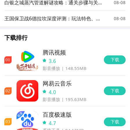
白银之城蒸汽管道解谜攻略：通关步骤与关键
08-08
技巧详解
王国保卫战6德拉坎深度评测：玩法特色、关
08-08
卡设计与策略技巧全解析
下载排行
腾讯视频
下载
0
1
3.6
影音播放
148.55MB
网易云音乐
下载
0
2
4.0
影音播放
195.63MB
百度极速版
下载
0
3
4.7