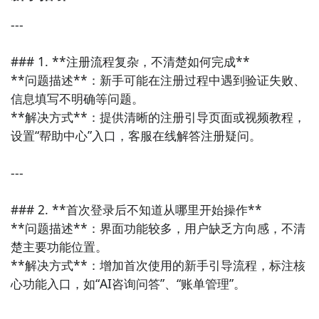
保险、定期等多种理财方式，注重风控管理，适合中高
---

净值人群。

### 1. **注册流程复杂，不清楚如何完成**

5. 《京东金融》  

**问题描述**：新手可能在注册过程中遇到验证失败、
京东科技旗下的金融理财平台，涵盖理财、基金、保
信息填写不明确等问题。  

险、信贷等服务，依托京东生态，提供安全稳健的理财
**解决方式**：提供清晰的注册引导页面或视频教程，
选择。

设置“帮助中心”入口，客服在线解答注册疑问。

6. 《微众银行》  

---

由腾讯发起设立的互联网银行，主打高收益定期理财产
品、活期存款及贷款服务，安全性高、利率透明，适合
### 2. **首次登录后不知道从哪里开始操作**

稳健型投资者。

**问题描述**：界面功能较多，用户缺乏方向感，不清
楚主要功能位置。  

7. 《招商银行App》  

**解决方式**：增加首次使用的新手引导流程，标注核
招商银行推出的官方手机银行应用，除基础银行功能
心功能入口，如“AI咨询问答”、“账单管理”。

外，还提供丰富的理财产品、基金、保险等金融服务，
适合银行客户一站式理财。
