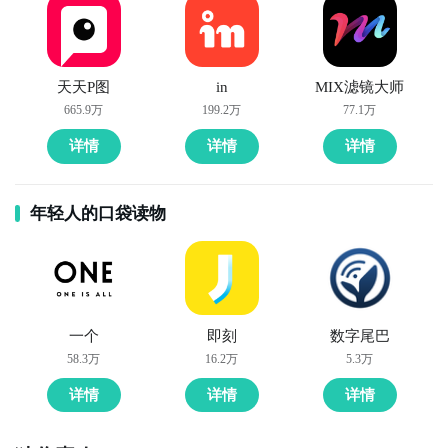
天天P图
in
MIX滤镜大师
665.9万
199.2万
77.1万
详情
详情
详情
年轻人的口袋读物
一个
即刻
数字尾巴
58.3万
16.2万
5.3万
详情
详情
详情