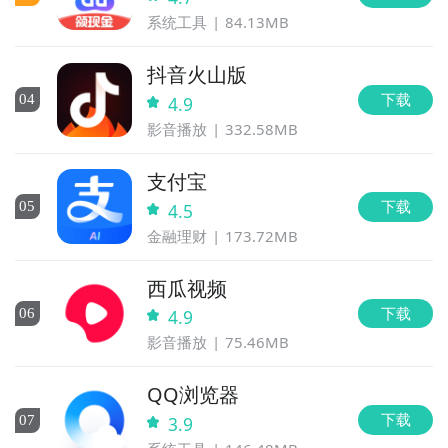
系统工具
84.13MB
抖音火山版
下载
0
4
4.9
影音播放
332.58MB
支付宝
下载
0
5
4.5
金融理财
173.72MB
西瓜视频
下载
0
6
4.9
影音播放
75.46MB
QQ浏览器
下载
0
7
3.9