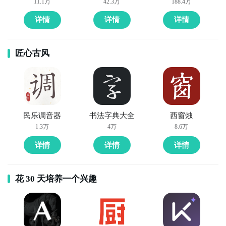
11.1万
42.3万
188.4万
详情
详情
详情
匠心古风
民乐调音器
书法字典大全
西窗烛
1.3万
4万
8.6万
详情
详情
详情
花 30 天培养一个兴趣