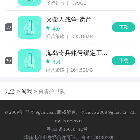
飞行射击
1.79GB
火柴人战争-遗产
下载
19
4.6
经营策略
220.16MB
海岛奇兵账号绑定工
具
下载
20
4.4
经营策略
261.52MB
九游
游戏
勇者护卫队
© 2009年 至今 9game.cn. 版权所有。© Since 2009 9game.cn. All
rights reserved.
粤ICP备13078412号
增值电信业务经营许可证： 粤B2-20130739