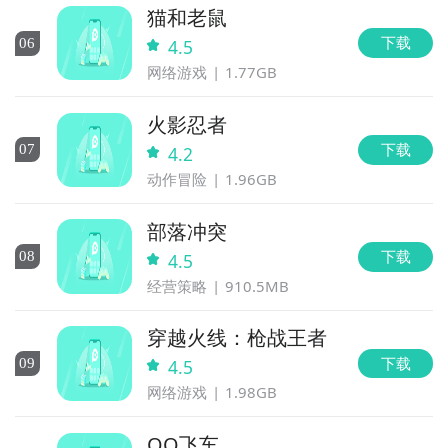
步骤1：
在九游开测表中玩家们可以看到当天所有进行开
猫和老鼠
测的手机游戏，以及最近十天即将进行测试的游戏，有
下载
0
6
4.5
具体的测试时间以及测试阶段介绍，玩家们可以在这里
网络游戏
1.77GB
查找勇者护卫队的相关公测时间信息!
步骤2：
访问地址>>>
手游开测表地址
火影忍者
下载
0
7
4.2
好了，勇者护卫队公测时间的关注方法就讲到这里，各
动作冒险
1.96GB
位玩家是否都已经掌握好以上三种技巧了呢，随时随地
关注勇者护卫队什么时候开测，什么时候开放下载，什
部落冲突
么时候公测等信息，还有一个办法就是留意九游勇者护
下载
0
8
4.5
卫队专区的每日更新，欢迎大家积极参与讨论和提问
经营策略
910.5MB
题，我们会第一时间为您解答。
穿越火线：枪战王者
下载
0
9
4.5
网络游戏
1.98GB
QQ飞车