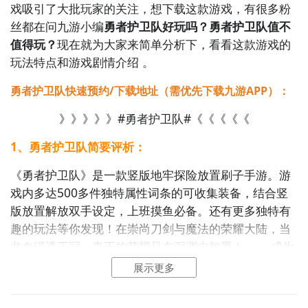
戏吸引了大批玩家的关注，想下载这款游戏，有很多粉
丝都在问九游小编
勇者护卫队好玩吗？勇者护卫队值不
值得玩？
现在就为大家来简单分析下，看看这款游戏的
玩法特点和游戏剧情介绍 。
勇者护卫队快速预约/下载地址（需优先下载九游APP）：
》》》》》#勇者护卫队#《《《《《
1、勇者护卫队简要评析：
《勇者护卫队》是一款竖版地牢探险放置刷子手游。游
戏内多达500多件独特属性词条的可收集装备，结合竖
版放置解放双手设定，上班摸鱼必备。还有更多独特有
趣的玩法等你发现！在崇尚刀剑与魔法的荣耀大陆，当
龙血浸透王冠，真正的荣耀只在深渊中加冕！—— 成为
「冒险王」，或成为它的祭品。第一代冒险王终结了巨
展示更多
龙时代，却将诸龙之心融合大地本源铸成【荣耀王冠】
用于佩戴记载他的荣耀。当王冠嵌入颅骨那刻，他嘶吼