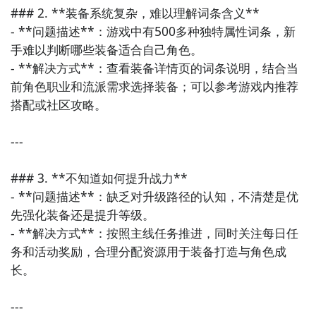
### 2. **装备系统复杂，难以理解词条含义**

- **问题描述**：游戏中有500多种独特属性词条，新
手难以判断哪些装备适合自己角色。

好了，小编为大家大家提供了这两种教程是下载勇者护
- **解决方式**：查看装备详情页的词条说明，结合当
卫队最为直接方法哦，不知道大家有没有清楚的知道
前角色职业和流派需求选择装备；可以参考游戏内推荐
呢？想要了解更多精彩内容，不妨多多关注
九游勇者护
搭配或社区攻略。

卫队
---

### 3. **不知道如何提升战力**

- **问题描述**：缺乏对升级路径的认知，不清楚是优
先强化装备还是提升等级。

- **解决方式**：按照主线任务推进，同时关注每日任
务和活动奖励，合理分配资源用于装备打造与角色成
长。

---
