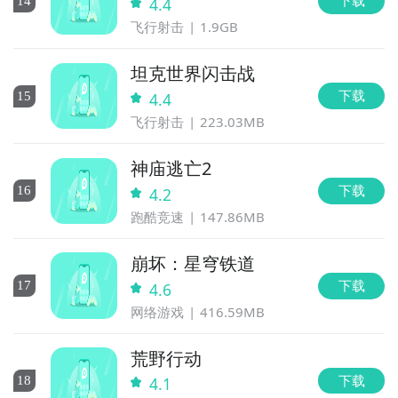
下载
14
4.4
飞行射击
1.9GB
坦克世界闪击战
下载
15
4.4
飞行射击
223.03MB
神庙逃亡2
下载
16
4.2
跑酷竞速
147.86MB
崩坏：星穹铁道
下载
17
4.6
网络游戏
416.59MB
荒野行动
下载
18
4.1