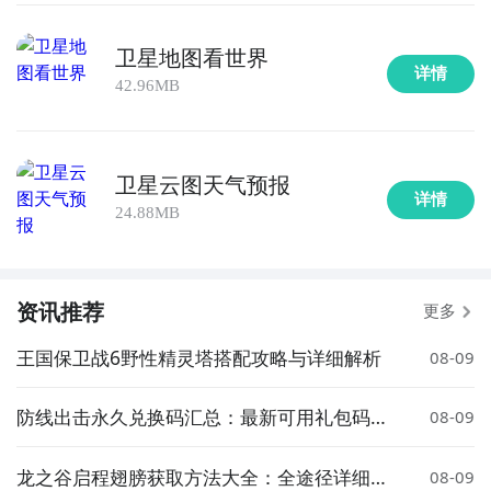
卫星地图看世界
详情
42.96MB
全球好游抢先下
福利礼包免费领
官方直播陪你玩
立即下载
卫星云图天气预报
详情
24.88MB
勇者护卫队什么时候公测？公测
时间提前预知，有三大
方法，下边就让九游独家来为您揭秘吧！
方法一： 关注九游勇者护卫队大事件
资讯推荐
更多
步骤1：
百度搜索
“
九游勇者护卫队
”
专区
；
王国保卫战6野性精灵塔搭配攻略与详细解析
08-09
步骤2：
关注大事件列表，每次勇者护卫队测试的时间都
会最新发布，这是九游独家的哦；
防线出击永久兑换码汇总：最新可用礼包码大
08-09
全
龙之谷启程翅膀获取方法大全：全途径详细攻
08-09