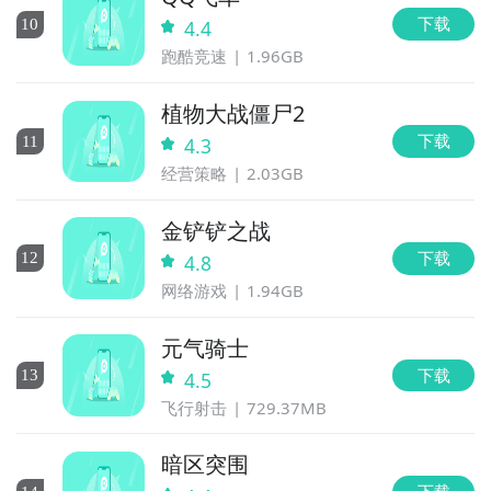
下载
10
4.4
跑酷竞速
1.96GB
植物大战僵尸2
下载
11
4.3
经营策略
2.03GB
金铲铲之战
下载
12
4.8
网络游戏
1.94GB
元气骑士
下载
13
4.5
飞行射击
729.37MB
暗区突围