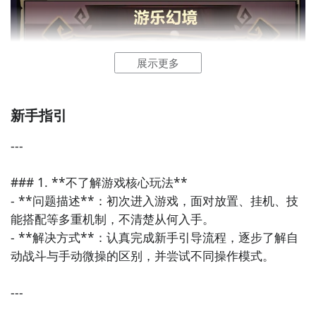
2
九游客户端
展示更多
最直接的方法就是到九游APP进行下载，九游APP提供
新手指引
海量的精品游戏下载
，
---

在九游客户端搜索栏中输入勇者护卫队进行搜索，点击
进入到游戏专区中，如图所示：如图所示，这样你就不
### 1. **不了解游戏核心玩法**

用四处寻求游戏下载包，简简单单的两步你就可以安装
- **问题描述**：初次进入游戏，面对放置、挂机、技
了，同时​还有大量的安卓手机游戏攻略。
能搭配等多重机制，不清楚从何入手。

- **解决方式**：认真完成新手引导流程，逐步了解自
九游APP下载
【高速下载】
动战斗与手动微操的区别，并尝试不同操作模式。

---
