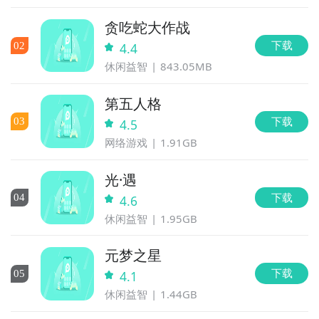
步骤1：
点击下载九游APP；
贪吃蛇大作战
下载
0
2
4.4
步骤2：
进入APP搜索“勇者护卫队”，订阅后可及时接受
休闲益智
843.05MB
活动,礼包,开测和开放下载的提醒；
第五人格
九游APP
下载
0
3
4.5
玩新游 上九游
网络游戏
1.91GB
光·遇
下载
0
4
4.6
休闲益智
1.95GB
全球好游抢先下
福利礼包免费领
官方直播陪你玩
元梦之星
立即下载
下载
0
5
4.1
方法三： 查看九游开测表
休闲益智
1.44GB