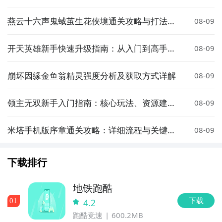
略
燕云十六声鬼蜮茧生花侠境通关攻略与打法详
08-09
解
开天英雄新手快速升级指南：从入门到高手的
08-09
实用技巧
崩坏因缘金鱼翁精灵强度分析及获取方式详解
08-09
领主无双新手入门指南：核心玩法、资源建设
08-09
与战斗策略详解
米塔手机版序章通关攻略：详细流程与关键技
08-09
巧
下载排行
地铁跑酷
下载
0
1
4.2
跑酷竞速
600.2MB
方法二： 下载九游APP，订阅勇者护卫队的开测提醒