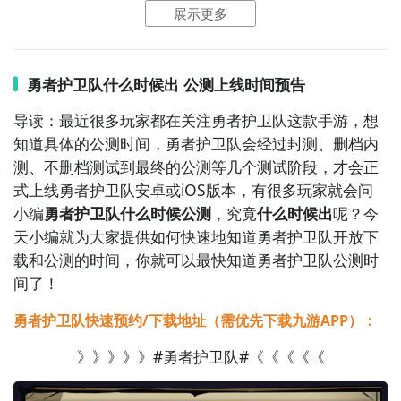
到一个下载按钮，分别是
【高速下载】
和
【下载】
，高
展示更多
速下载可以更加节省下载时间和流量，能够很好的解决
下载耗时长的问题。
如图所示：
勇者护卫队什么时候出 公测上线时间预告
导读：最近很多玩家都在关注勇者护卫队这款手游，想
知道具体的公测时间，勇者护卫队会经过封测、删档内
测、不删档测试到最终的公测等几个测试阶段，才会正
式上线勇者护卫队安卓或iOS版本，有很多玩家就会问
小编
勇者护卫队什么时候公测
，究竟
什么时候出
呢？今
天小编就为大家提供如何快速地知道勇者护卫队开放下
载和公测的时间，你就可以最快知道勇者护卫队公测时
间了！
勇者护卫队快速预约/下载地址（需优先下载九游APP）：
》》》》》#勇者护卫队#《《《《《