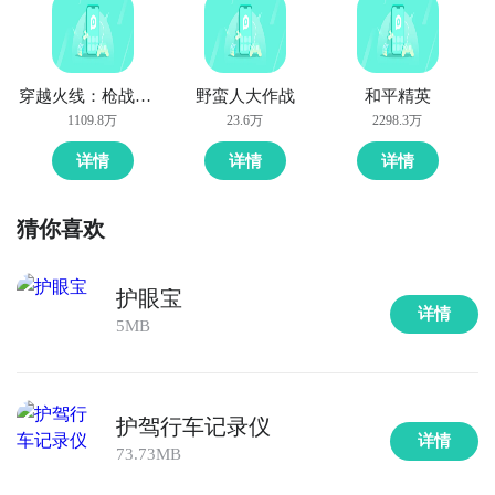
穿越火线：枪战王者
野蛮人大作战
和平精英
1109.8万
23.6万
2298.3万
详情
详情
详情
通过上面的游戏介绍和图片，可能大家对勇者护卫队有
猜你喜欢
大致的了解了，不过这么游戏要怎么样才能抢先体验到
呢？不用担心，目前九游客户端已经开通了测试提醒
了，通过在九游APP中搜索“勇者护卫队”，点击右边的
护眼宝
详情
【订阅】或者是【开测提醒】，订阅游戏就不会错过最
5MB
先的下载机会了咯！
护驾行车记录仪
九游APP
详情
玩新游 上九游
73.73MB