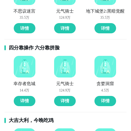
不思议迷宫
元气骑士
地下城堡2:黑暗觉醒
35.5万
124.9万
35.5万
详情
详情
详情
四分靠操作 六分靠拼脸
幸存者危城
元气骑士
贪婪洞窟
14.4万
124.9万
4.5万
详情
详情
详情
大吉大利，今晚吃鸡