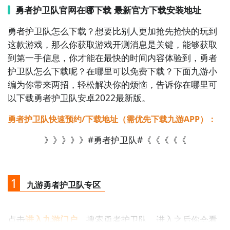
出震撼大陆的预言：千年后，王冠将挑选下一位主人
勇者护卫队官网在哪下载 最新官方下载安装地址
——踏过深渊尸骸者，方为冒险王！——自此，王冠每
勇者护卫队怎么下载？想要比别人更加抢先抢快的玩到
隔千年苏醒，喷涌龙血撕裂大地，形成深渊地城，内有
这款游戏，那么你获取游戏开测消息是关键，能够获取
无数巨龙时代的宝物和怪物，吞噬无数想前往寻宝的贪
到第一手信息，你才能在最快的时间内容体验到，勇者
婪者。【放置挂机摸鱼神器】单手竖屏操作，可放置自
护卫队怎么下载呢？在哪里可以免费下载？下面九游小
动战斗，也可以自己微操释放技能搭配（多流派技能自
编为你带来两招，轻松解决你的烦恼，告诉你在哪里可
由搭配自己的策略），享受极品闪光光柱爆装备的乐
以下载勇者护卫队安卓2022最新版。
趣。【极致的刷宝体验】放置刷宝乐趣多，游戏内可以
刷宝掉落极品装备、极品技能、极品时装外显让你刷宝
勇者护卫队快速预约/下载地址（需优先下载九游APP）：
刷个痛快。并且大部分道具可进行上架交易行进行交
》》》》》#勇者护卫队#《《《《《
易。【装备打造独一无二】随机刷宝掉落的装备属性随
机生成，并且可以通过个人配方打造属于自己的专属装
备。【趣味玩法娱乐休闲】欢乐钓鱼、赌王大赛、黄金
矿工、植物乱斗等玩法等你体验。
1
九游勇者护卫队专区
2、勇者护卫队图片欣赏：
点击
进入九游门户
，搜索勇者护卫队，进入之后你会看