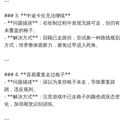
---

9. 《密室逃脱：经典系列》  

### 3. **中途卡住无法继续**

虽然是解谜类游戏，但融合了大量益智元素，需要玩家
- **问题描述**：在绘制过程中发现无路可走，但仍有
观察环境、解开谜题才能逃出密室，非常适合喜欢动脑
未覆盖的格子。

推理的玩家。

- **解决方式**：回顾已走路径，尝试换一种路线规划
方式；培养整体观察力，避免过早进入死角。

10. 《脑力达人秀》  

集合多种类型的小游戏，每一关都考验不同的思维方
---

式，包括数学计算、图形识别、逻辑推理等，内容丰富
且趣味性强。
### 4. **容易重复走过格子**

- **问题描述**：误以为某些格子未走，导致重复踩
踏，违反规则。

- **解决方式**：注意游戏中已走格子的颜色或状态变
化，加强视觉识别训练。

---
