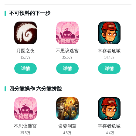
不可预料的下一步
月圆之夜
不思议迷宫
幸存者危城
15.7万
35.5万
14.4万
详情
详情
详情
四分靠操作 六分靠拼脸
不思议迷宫
贪婪洞窟
幸存者危城
35.5万
4.5万
14.4万