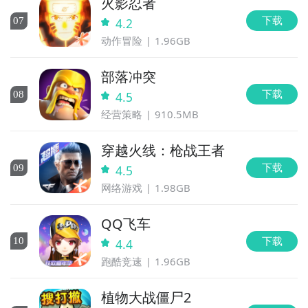
火影忍者
下载
0
7
4.2
动作冒险
1.96GB
部落冲突
下载
0
8
4.5
经营策略
910.5MB
穿越火线：枪战王者
下载
0
9
4.5
网络游戏
1.98GB
QQ飞车
下载
10
4.4
跑酷竞速
1.96GB
植物大战僵尸2