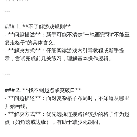
5. 《开心消消乐》  

一款轻松上手的消除类益智游戏，通过三消机制挑战不
---

同关卡，玩法简单但富有策略性，适合碎片时间放松大
脑。

### 1. **不了解游戏规则**

- **问题描述**：新手可能不清楚“一笔画完”和“不能重
6. 《最强大脑》  

复走格子”的具体含义。

改编自同名综艺节目，游戏内设有多种智力挑战项目，
- **解决方式**：仔细阅读游戏内引导教程或新手提
涵盖记忆力、反应力、空间想象等多个维度，适合追求
示，尝试完成前几关练习，理解基本操作逻辑。

高难度脑力训练的玩家。

---

7. 《一笔画完》  

玩家需要在限定条件下一笔连完整个图案，考验路径规
### 2. **找不到起点或突破口**

划能力和逻辑思维，越到后期难度越高，极具挑战性。

- **问题描述**：面对复杂格子布局时，不知道从哪里
开始画线。

8. 《汉字找茬王》  

- **解决方式**：优先选择连接路径较少的格子作为起
结合“找不同”的玩法与汉字识别，通过对比两段文字找
点（如角落或边缘），有助于减少死胡同。

出差异，既锻炼眼力也增强对汉字的理解与记忆，适合
中文学习者。
