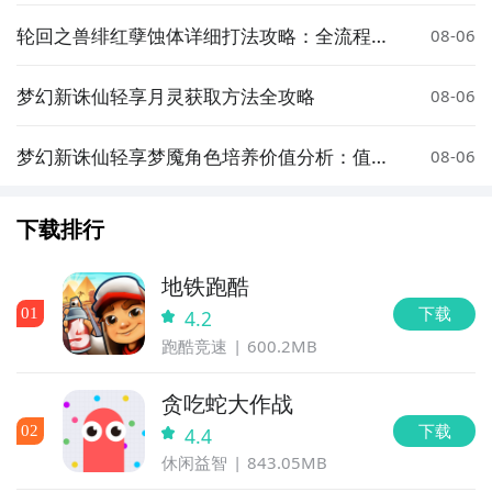
强的装备选择
轮回之兽绯红孽蚀体详细打法攻略：全流程通
08-06
关技巧与注意事项
梦幻新诛仙轻享月灵获取方法全攻略
08-06
梦幻新诛仙轻享梦魇角色培养价值分析：值得
08-06
投入资源吗
下载排行
地铁跑酷
下载
0
1
4.2
跑酷竞速
600.2MB
贪吃蛇大作战
下载
0
2
4.4
休闲益智
843.05MB