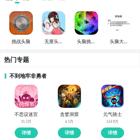
挑战头脑
无厘头脑
头脑挑战
头脑大测
洞大挑战
赛
验
热门专题
不到地牢非勇者
不思议迷宫
贪婪洞窟
元气骑士
35.5万
4.5万
124.9万
详情
详情
详情