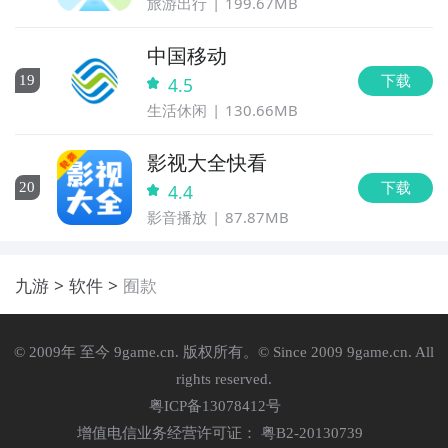
旅游出行
199.67MB
中国移动
下载
19
4.5
生活休闲
130.66MB
影视大全快看
下载
20
4.4
影音播放
87.87MB
九游
软件
囿款
© 2009年 至今 9game.cn. 版权所有。© Since 2009 9game.cn. All
rights reserved.
粤ICP备13078412号
增值电信业务经营许可证： 粤B2-20130739