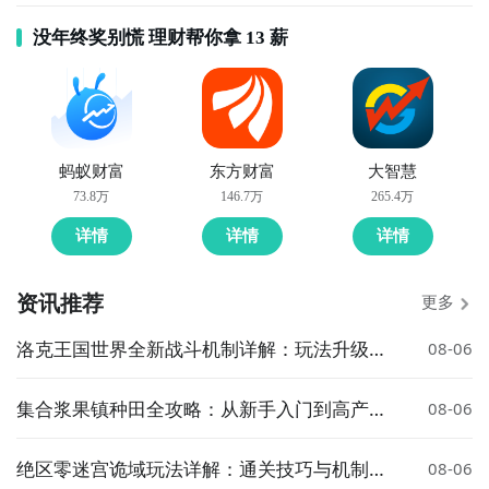
没年终奖别慌 理财帮你拿 13 薪
蚂蚁财富
东方财富
大智慧
73.8万
146.7万
265.4万
详情
详情
详情
资讯推荐
更多
洛克王国世界全新战斗机制详解：玩法升级与
08-06
策略变化
集合浆果镇种田全攻略：从新手入门到高产技
08-06
巧详解
绝区零迷宫诡域玩法详解：通关技巧与机制解
08-06