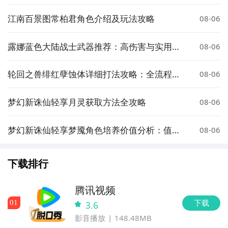
析
江南百景图常柏君角色介绍及玩法攻略
08-06
露娜蓝色大陆战士武器推荐：高伤害与实用性
08-06
强的装备选择
轮回之兽绯红孽蚀体详细打法攻略：全流程通
08-06
关技巧与注意事项
梦幻新诛仙轻享月灵获取方法全攻略
08-06
梦幻新诛仙轻享梦魇角色培养价值分析：值得
08-06
投入资源吗
下载排行
腾讯视频
下载
0
1
3.6
影音播放
148.48MB