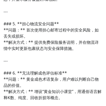
历显示、节日提醒等功能。界面友好，功能实用，适合
日常生活中的时间安排与事务管理。

---

这些APP大多注重用户体验与实用性，既可作为生活中
### 5. **担心物流安全问题**

的辅助工具，也能在一定程度上提升效率与幸福感。
**问题：** 首次使用担心邮寄过程中的安全风险，如
丢失或损坏。  

**解决方式：** 提供免费保险服务说明，并在物流详
情中实时更新包裹状态与安全保障措施。

---

### 6. **无法理解成色评估标准**

**问题：** 黄金成色术语复杂，用户难以判断自己物
品的价值。  

**解决方式：** 增设“黄金知识小课堂”，用通俗语言解
释K数、纯度、回收折损等概念。
