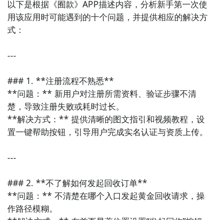
以下是根据《囿款》APP描述内容，分析新手第一次使
用该应用时可能遇到的十个问题，并提供相应的解决方
4. 《时光序》  

式：

集合日程安排、习惯追踪、备忘录等多功能于一身的生
活管理工具。以卡片式设计呈现，清晰直观，适合喜欢
---

用视觉化方式管理生活的用户。

### 1. **注册流程不熟悉**

5. 《Forest专注森林》  

**问题：** 新用户对注册所需资料、验证步骤不清
通过种树的方式来激励用户专注完成任务，种下的树会
楚，导致注册失败或耗时过长。  

随时间生长，若中途退出则树木枯萎。这种有趣的设计
**解决方式：** 提供清晰的图文指引和视频教程，设
让用户更容易进入专注状态，非常适合需要提高注意力
置一键帮助按钮，引导用户完成实名认证与资质上传。

的人群。

---

6. 《墨言清单》  

极简风格的任务管理APP，支持快速添加待办事项，界
### 2. **不了解如何发起回收订单**

面干净无干扰。适合追求简约生活方式、希望摆脱信息
**问题：** 不清楚在哪个入口发起黄金回收请求，操
过载困扰的用户。

作路径模糊。  
