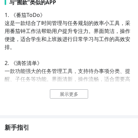
与“囿款”类似的APP
1. 《番茄ToDo》  

这是一款结合了时间管理与任务规划的效率小工具，采
用番茄钟工作法帮助用户提升专注力。界面简洁，操作
便捷，适合学生和上班族进行日常学习与工作的高效安
排。

2. 《滴答清单》  

一款功能强大的任务管理工具，支持待办事项分类、提
醒、子任务等功能。界面清新，操作流畅，适合需要高
效管理日常事务的用户，是生活与工作中不可或缺的小
展示更多
助手。

3. 《小日常》  

这是一款轻量级的习惯养成类APP，通过打卡记录的方
式帮助用户坚持每日小目标。界面温暖，操作简单，适
新手指引
合想要培养良好生活习惯的用户使用。
