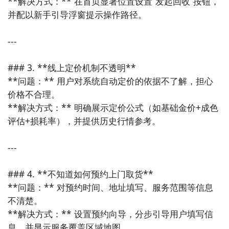
**解决方式：** 在首页显著位置设置“发起回收”按钮，
7. 《时间块》  

并配以新手引导浮窗提示操作路径。

一款基于“时间块”管理法的日程规划工具，帮助用户合
理分配每天的时间资源。适合对时间管理有一定需求、
---

希望提升生活效率的用户。

### 3. **线上定价机制不透明**

8. 《一笔记账》  

**问题：** 用户对系统自动定价的依据不了解，担心
专注于记账功能的小而美APP，操作简单、界面清爽，
价格不合理。  

支持快速录入收支信息，并提供月度统计图表。适合希
**解决方式：** 明确展示定价公式（如基础金价+成色
望掌握个人财务状况、控制消费的用户。

评估+损耗率），并提供历史行情参考。

9. 《今日计划》  

---

每天设定三个核心任务，完成即可获得成就感反馈。这
款APP强调“少即是多”的理念，鼓励用户聚焦重点目
### 4. **不知道如何预约上门取货**

标，避免分心和拖延。

**问题：** 对预约时间、地址填写、服务范围等信息
不清楚。  

10. 《懒人日历》  

**解决方式：** 设置预约向导，分步引导用户填写信
集日历、待办事项、提醒于一体的生活小工具，支持农
息，并显示服务覆盖区域地图。
