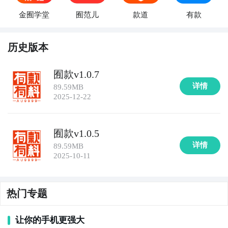
金囿学堂
囿范儿
款道
有款
历史版本
囿款v1.0.7
详情
89.59MB
2025-12-22
囿款v1.0.5
详情
89.59MB
2025-10-11
热门专题
让你的手机更强大