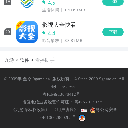
下载
19
4.5
生活休闲
130.63MB
影视大全快看
下载
20
4.4
影音播放
87.87MB
九游
软件
看播助手
© 2009年 至今 9game.cn. 版权所有。© Since 2009 9game.cn. All
rights reserved.
粤ICP备13078412号
增值电信业务经营许可证： 粤B2-20130739
《九游隐私权政策》
《用户协议》
粤公网安备
44010602000283号