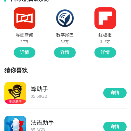
界面新闻
数字尾巴
红板报
2.7万
5.3万
31.8万
详情
详情
详情
猜你喜欢
蜂助手
详情
85.68GB
法语助手
详情
85.3GB