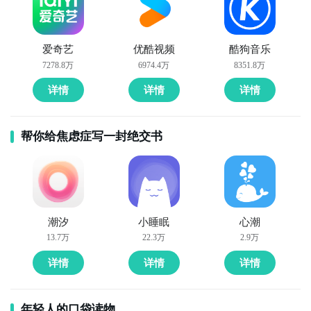
爱奇艺
优酷视频
酷狗音乐
7278.8万
6974.4万
8351.8万
详情
详情
详情
帮你给焦虑症写一封绝交书
潮汐
小睡眠
心潮
13.7万
22.3万
2.9万
详情
详情
详情
年轻人的口袋读物