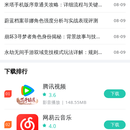
米塔手机版序章通关攻略：详细流程与关键技
08-09
巧
蔚蓝档案菲娜角色强度分析与实战表现评测
08-09
崩坏3寻梦者角色身份揭秘：背景故事与技能
08-09
设定全解析
永劫无间手游双域竞技模式玩法详解：规则、
08-09
技巧与实战策略
下载排行
腾讯视频
下载
0
1
3.6
影音播放
148.55MB
网易云音乐
下载
0
2
4.0