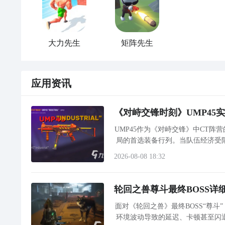
大力先生
矩阵先生
应用资讯
《对峙交锋时刻》UMP45
UMP45作为《对峙交锋》中CT
局的首选装备行列。当队伍经济受
扎实的中距离压制能力。本文将围
2026-08-08 18:32
轮回之兽尊斗最终BOSS
面对《轮回之兽》最终BOSS“尊
环境波动导致的延迟、卡顿甚至闪