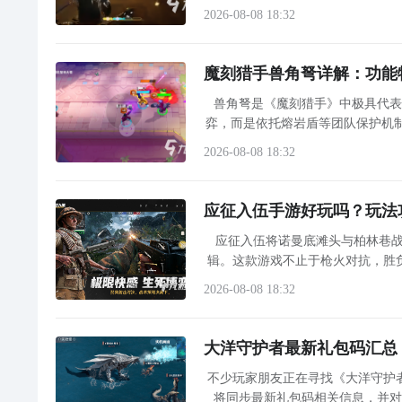
2026-08-08 18:32
魔刻猎手兽角弩详解：功能
兽角弩是《魔刻猎手》中极具代
弈，而是依托熔岩盾等团队保护机制
心机制与战斗风格
2026-08-08 18:32
应征入伍手游好玩吗？玩法
应征入伍将诺曼底滩头与柏林巷战
辑。这款游戏不止于枪火对抗，胜
传统框架。 【应征入伍
2026-08-08 18:32
大洋守护者最新礼包码汇总
不少玩家朋友正在寻找《大洋守护
将同步最新礼包码相关信息，并