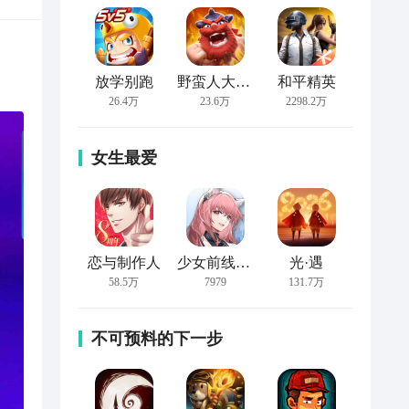
放学别跑
野蛮人大作战
和平精英
26.4万
23.6万
2298.2万
女生最爱
恋与制作人
少女前线：云图计划
光·遇
58.5万
7979
131.7万
不可预料的下一步