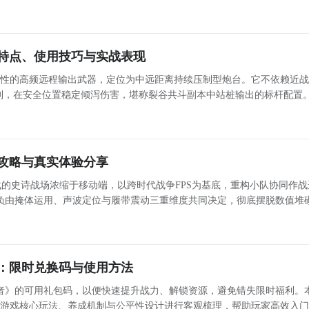
战策略，并同步提供稳定低延迟的网络优化方案，助你流畅通关。 尊斗三阶段战斗机制详解 第一阶段（
特点、使用技巧与实战表现
表性的高频远程输出武器，定位为中远距离持续压制型炮台。它不依赖近
，在安全位置稳定倾泻伤害，堪称裂谷共斗副本中站桩输出的标杆配置。 
 该武器普攻分为点射与蓄力两段：基础点射一次性发射三支箭矢，中央箭矢直线贯穿，
攻略与真实体验分享
的史诗战场浓缩于移动端，以跨时代战争FPS为基底，重构小队协同作战
负由掩体运用、声波定位与履带震动三重维度共同决定，彻底摆脱数值堆
】最新下载预约地址 》》》》》#应征入伍#《《《《《 小队接管：AI协同下的战
：限时兑换码与使用方法
者》的可用礼包码，以便快速提升战力、解锁资源，避免错失限时福利。
对游戏核心玩法、养成机制与公平性设计进行客观梳理，帮助玩家高效入