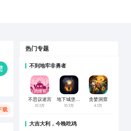
热门专题
不到地牢非勇者
不思议迷宫
地下城堡2:黑暗觉醒
贪婪洞窟
35.5万
35.5万
4.5万
下载
大吉大利，今晚吃鸡