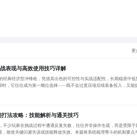
更
实战表现与高效使用技巧详解
阵营的经典经济型冲锋枪，凭借其出色的可控性与实战适配性，长期稳居中低
限时，它往往成为第一顺位选择——既不会过度压缩后续装备投入，又能
绕该武器的核心性能、适用战术场景及操作要点展开系统解析，帮助玩家
详细打法攻略：技能解析与通关技巧
斗”，不少玩家在挑战过程中遭遇反复失败，往往并非操作生疏，而是受限于
退，致使关键闪避失误或技能释放失效。本篇将系统梳理尊斗的机制要点