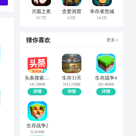
月圆之夜
贪婪洞窟
幸存者危城
15.7万
4.5万
14.4万
猜你喜欢
更多
头条搜索极速版
生存33天
生存战争4
141.39MB
1013.23MB
202.46MB
详情
详情
详情
生存战争2
52.91MB