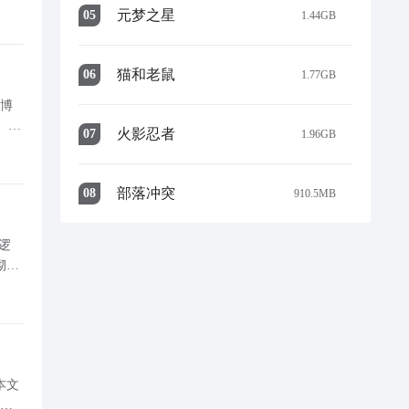
元梦之星
0
5
1.44GB
猫和老鼠
0
6
1.77GB
战博
核
火影忍者
0
7
1.96GB
两侧箭
部落冲突
0
8
910.5MB
逻
砌的
术
本文
门。