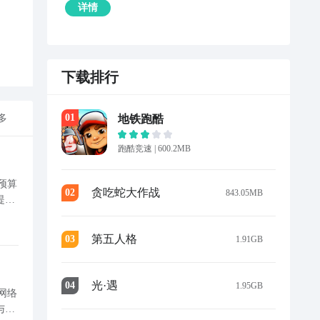
详情
下载排行
0
1
地铁跑酷
多
跑酷竞速
|
600.2MB
预算
贪吃蛇大作战
0
2
843.05MB
提供
更高
第五人格
0
3
1.91GB
光·遇
0
4
1.95GB
网络
与实