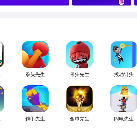
生
拳头先生
骨头先生
拔动针头
生
铠甲先生
金球先生
闪电先生