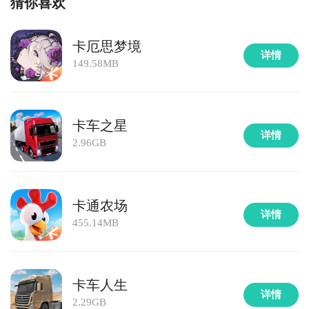
猜你喜欢
卡厄思梦境
详情
149.58MB
卡车之星
详情
2.96GB
卡通农场
详情
455.14MB
卡车人生
详情
2.29GB