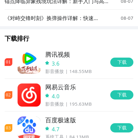
锚点降临异象残境玩法详解：新手入门与高阶
08-07
技巧指南
《对峙交锋时刻》换弹操作详解：快速
08-07
reload 实用技巧
下载排行
腾讯视频
下载
0
1
3.6
影音播放
148.55MB
网易云音乐
下载
0
2
4.0
影音播放
195.63MB
百度极速版
下载
0
3
4.7
系统工具
84.13MB